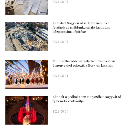
2026.08.05
Jól halad Nagyvárad új, több mint ezer
férőhelyes multifunkcionális kulturális
központjának építése
2026.08.05
Fenntarthatóbb hangulatban, változatlan
élményekkel érkezik a Bor- és Jazznap
2026.08.04
Elindult a próbaüzem: megszólalt Nagyvárad
új zenélő szökőkútja
2026.08.01