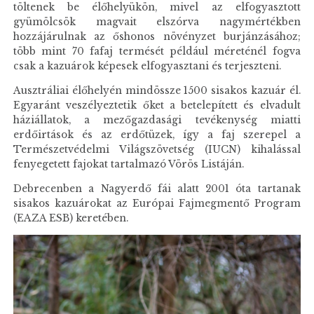
töltenek be élőhelyükön, mivel az elfogyasztott
gyümölcsök magvait elszórva nagymértékben
hozzájárulnak az őshonos növényzet burjánzásához;
több mint 70 fafaj termését például méreténél fogva
csak a kazuárok képesek elfogyasztani és terjeszteni.
Ausztráliai élőhelyén mindössze 1500 sisakos kazuár él.
Egyaránt veszélyeztetik őket a betelepített és elvadult
háziállatok, a mezőgazdasági tevékenység miatti
erdőirtások és az erdőtüzek, így a faj szerepel a
Természetvédelmi Világszövetség (IUCN) kihalással
fenyegetett fajokat tartalmazó Vörös Listáján.
Debrecenben a Nagyerdő fái alatt 2001 óta tartanak
sisakos kazuárokat az Európai Fajmegmentő Program
(EAZA ESB) keretében.