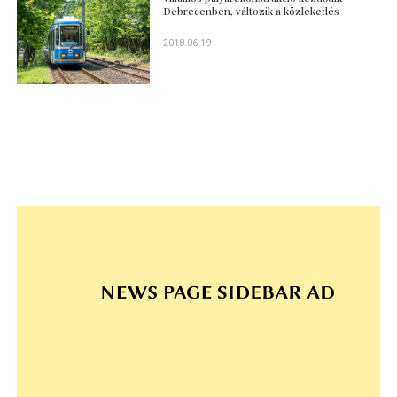
Debrecenben, változik a közlekedés
2018.06.19