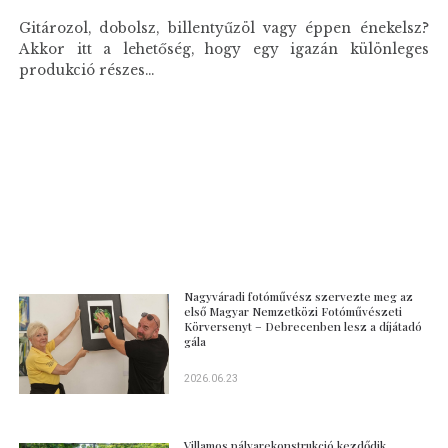
Gitározol, dobolsz, billentyűzöl vagy éppen énekelsz?
Akkor itt a lehetőség, hogy egy igazán különleges
produkció részes...
Nagyváradi fotóművész szervezte meg az
első Magyar Nemzetközi Fotóművészeti
Körversenyt – Debrecenben lesz a díjátadó
gála
2026.06.23
Villamos pályarekonstrukció kezdődik