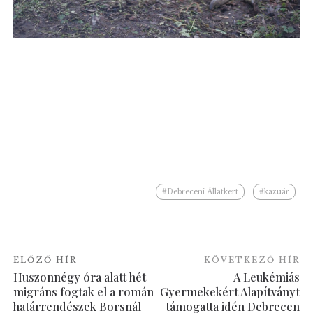
#Debreceni Állatkert
#kazuár
ELŐZŐ HÍR
KÖVETKEZŐ HÍR
Huszonnégy óra alatt hét
A Leukémiás
migráns fogtak el a román
Gyermekekért Alapítványt
határrendészek Borsnál
támogatta idén Debrecen