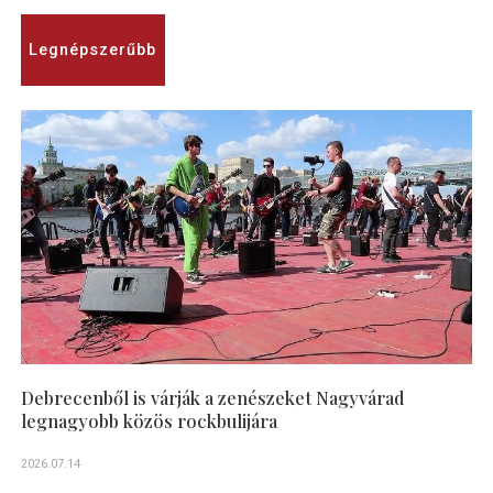
Legnépszerűbb
Debrecenből is várják a zenészeket Nagyvárad
legnagyobb közös rockbulijára
2026.07.14