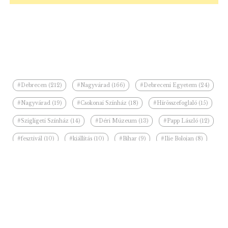
#Debrecen (212)
#Nagyvárad (166)
#Debreceni Egyetem (24)
#Nagyvárad (19)
#Csokonai Színház (18)
#Hírösszefoglaló (15)
#Szigligeti Színház (14)
#Déri Múzeum (13)
#Papp László (12)
#fesztivál (10)
#kiállítás (10)
#Bihar (9)
#Ilie Bolojan (8)
#felújítás (8)
#Wizz Air (7)
Kapcsolódó hírek a kategóriában