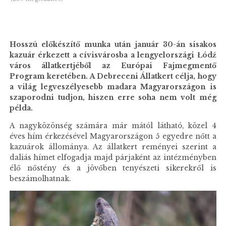
Hosszú előkészítő munka után január 30-án sisakos
kazuár érkezett a cívisvárosba a lengyelországi Łódź
város állatkertjéből az Európai Fajmegmentő
Program keretében. A Debreceni Állatkert célja, hogy
a világ legveszélyesebb madara Magyarországon is
szaporodni tudjon, hiszen erre soha nem volt még
példa.
A nagyközönség számára már mától látható, közel 4
éves hím érkezésével Magyarországon 5 egyedre nőtt a
kazuárok állománya. Az állatkert reményei szerint a
daliás hímet elfogadja majd párjaként az intézményben
élő nőstény és a jövőben tenyészeti sikerekről is
beszámolhatnak.