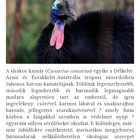
A sisakos kazuár (
Casuarius casuarius
) egyike a Délkelet-
Ázsia és Északkelet-Ausztrália trópusi esőerdőiben
őshonos három kazuárfajnak. Földünk legveszélyesebb,
második legnehezebb és harmadik legmagasabb
madara alapvetően tart az embertől, de igen
ingerlékeny; csőrével, karmos lábával és sisaktarajhoz
hasonló, jellegzetes szarukinövésével ? amely futás
közben a faágakkal szemben is védelmet nyújt ?
egyaránt súlyos sérüléseket okozhat. E különleges, már-
már őshüllőkre emlékeztető, atavisztikus megjelenésű
futómadarak nélkülözhetetlen ökológiai szerepet