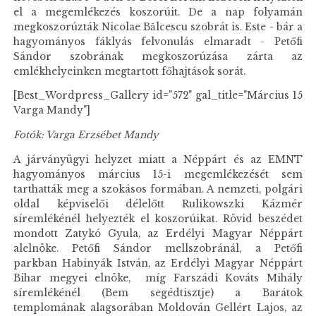
el a megemlékezés koszorúit. De a nap folyamán
megkoszorúzták Nicolae Bălcescu szobrát is. Este - bár a
hagyományos fáklyás felvonulás elmaradt - Petőfi
Sándor szobrának megkoszorúzása zárta az
emlékhelyeinken megtartott főhajtások sorát.
[Best_Wordpress_Gallery id="572" gal_title="Március 15
Varga Mandy"]
Fotók: Varga Erzsébet Mandy
A járványügyi helyzet miatt a Néppárt és az EMNT
hagyományos március 15-i megemlékezését sem
tarthatták meg a szokásos formában. A nemzeti, polgári
oldal képviselői délelőtt Rulikowszki Kázmér
síremlékénél helyezték el koszorúikat. Rövid beszédet
mondott Zatykó Gyula, az Erdélyi Magyar Néppárt
alelnöke. Petőfi Sándor mellszobránál, a Petőfi
parkban Habinyák István, az Erdélyi Magyar Néppárt
Bihar megyei elnöke, míg Farszádi Kováts Mihály
síremlékénél (Bem segédtisztje) a Barátok
templomának alagsorában Moldován Gellért Lajos, az