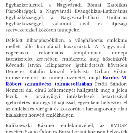
Egyházkerülettel, a Nagyváradi Római Katolikus
Püspökséggel, a Nagyváradi Evangélikus-Lutheránus
Egyházközséggel, a Nagyvárad-Bihari Unitárius
Egyházközséggel, valamint civil és ifjúsági
szervezetekkel közösen ünnepelte.
Délelőtt Biharpüspökiben, a világháborús emlékmű
mellett álló kopjafánál koszorúztak. A Nagyvárad-
rogériuszi református templomban ünnepi
istentisztelet keretében emlékeztek meg hőseinkről:
Kövendi István lelkipásztor igehirdetését követően
Demeter Katalin konzul felolvasta Orbán Viktor
miniszterelnök úr ünnepi üzenetét, majd
Kardos M.
Róbert színművész tolmácsolásában
Petőfi Sándor:
Nemzeti dal című költeményét hallgatták meg a jelen
lévők. A járványügyi intézkedések betartásával
igehirdetés után egy főhajtással, egyenként helyezték el
az emlékezés virágait és koszorúit a harangtorony alatt
kialakított honvéd emlékhelyen.
Rulikowszki Kázmér emlékművénél, az RMDSZ
nevében Szabó Ödön és Borsi Lóránt közösen helyezték