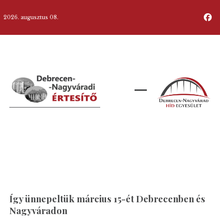
2026. augusztus 08.
Így ünnepeltük március 15-ét Debrecenben és
Nagyváradon