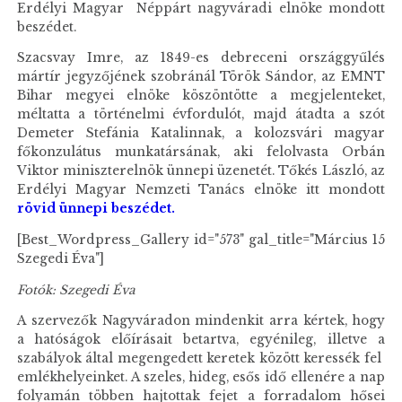
Erdélyi Magyar Néppárt nagyváradi elnöke mondott
beszédet.
Szacsvay Imre, az 1849-es debreceni országgyűlés
mártír jegyzőjének szobránál Török Sándor, az EMNT
Bihar megyei elnöke köszöntötte a megjelenteket,
méltatta a történelmi évfordulót, majd átadta a szót
Demeter Stefánia Katalinnak, a kolozsvári magyar
főkonzulátus munkatársának, aki felolvasta Orbán
Viktor miniszterelnök ünnepi üzenetét. Tőkés László, az
Erdélyi Magyar Nemzeti Tanács elnöke itt mondott
rövid ünnepi beszédet.
[Best_Wordpress_Gallery id="573" gal_title="Március 15
Szegedi Éva"]
Fotók: Szegedi Éva
A szervezők Nagyváradon mindenkit arra kértek, hogy
a hatóságok előírásait betartva, egyénileg, illetve a
szabályok által megengedett keretek között keressék fel
emlékhelyeinket. A szeles, hideg, esős idő ellenére a nap
folyamán többen hajtottak fejet a forradalom hősei