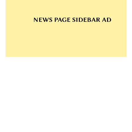
#Debrecen (212)
#Nagyvárad (166)
#Debreceni Egyetem (24)
#Nagyvárad (19)
#Csokonai Színház (18)
#Hírösszefoglaló (15)
#Szigligeti Színház (14)
#Déri Múzeum (13)
#Papp László (12)