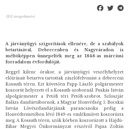
(212 megtekintés)
A járványügyi szigorítások ellenére, de a szabályok
betartásával, Debrecenben és Nagyváradon is
méltóképpen ünnepelték meg az 1848-as márciusi
forradalom évfordulóját.
Reggel kilenc órakor, a járványügyi veszélyhelyzet
előírásait betartva tartottak zászlófelvonást a debreceni
Kossuth téren. Ezt követően Papp László polgármester
koszorút helyezett el a Kossuth-szobornál. Puskás István
alpolgármester a Petőfi téri Petőfi-szobrot, Szloszjár
Balázs dandártábornok, a Magyar Honvédség 5. Bocskai
István Lövészdandárjának parancsnoka pedig a
Honvédtemetőben lévő 1849-es emlékművet koszorúzta
meg. A Kossuth téren, szűk körben koszorúzott a Hajdú-
Bihar Megyei Önkormányzat részéről Pajna Zoltán