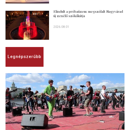
Elindult a próbaüzem: megszólalt Nagyvárad
új zenélő szökőkútja
2026.08.01
Legnépszerűbb