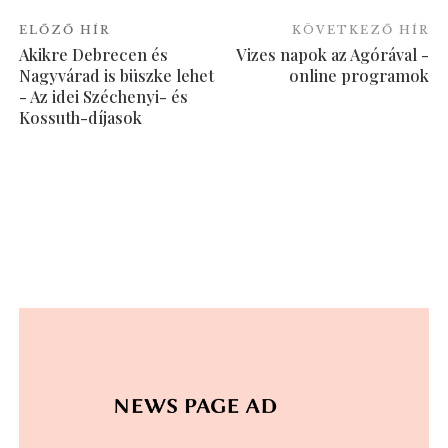
ELŐZŐ HÍR
KÖVETKEZŐ HÍR
Akikre Debrecen és
Vizes napok az Agórával -
Nagyvárad is büszke lehet
online programok
- Az idei Széchenyi- és
Kossuth-díjasok