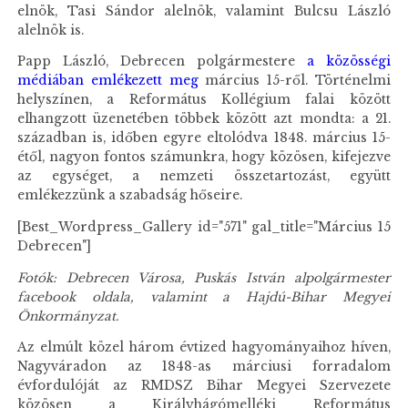
elnök, Tasi Sándor alelnök, valamint Bulcsu László
alelnök is.
Papp László, Debrecen polgármestere
a közösségi
médiában emlékezett meg
március 15-ről. Történelmi
helyszínen, a Református Kollégium falai között
elhangzott üzenetében többek között azt mondta: a 21.
században is, időben egyre eltolódva 1848. március 15-
étől, nagyon fontos számunkra, hogy közösen, kifejezve
az egységet, a nemzeti összetartozást, együtt
emlékezzünk a szabadság hőseire.
[Best_Wordpress_Gallery id="571" gal_title="Március 15
Debrecen"]
Fotók: Debrecen Városa, Puskás István alpolgármester
facebook oldala, valamint a Hajdú-Bihar Megyei
Önkormányzat.
Az elmúlt közel három évtized hagyományaihoz híven,
Nagyváradon az 1848-as márciusi forradalom
évfordulóját az RMDSZ Bihar Megyei Szervezete
közösen a Királyhágómelléki Református