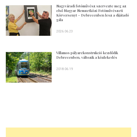
Nagyváradi fotóművész szervezte meg az
első Magyar Nemzetközi Fotóművészeti
Körversenyt – Debrecenben lesz a díjátadó
gála
2026.06.23
Villamos pályarekonstrukció kezdődik
Debrecenben, változik a közlekedés
2018.06.19