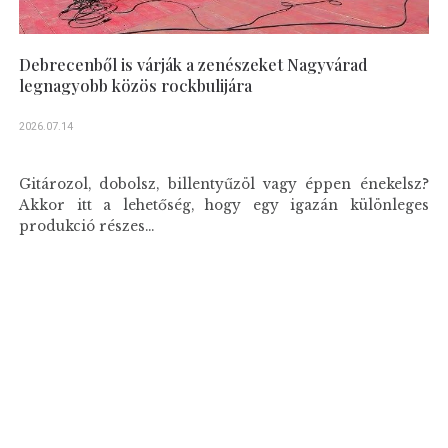
Debrecenből is várják a zenészeket Nagyvárad
legnagyobb közös rockbulijára
2026.07.14
Gitározol, dobolsz, billentyűzöl vagy éppen énekelsz?
Akkor itt a lehetőség, hogy egy igazán különleges
produkció részes...