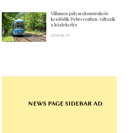
Villamos pályarekonstrukció
kezdődik Debrecenben, változik
a közlekedés
2018.06.19