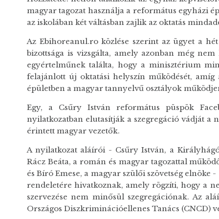
magyar tagozat használja a református egyházi é
az iskolában két váltásban zajlik az oktatás mind
Az Ebihoreanul.ro közlése szerint az ügyet a hét
bizottsága is vizsgálta, amely azonban még nem ké
egyértelműnek találta, hogy a minisztérium mi
felajánlott új oktatási helyszín működését, amíg
épületben a magyar tannyelvű osztályok működje
Egy, a Csűry István református püspök Faceb
nyilatkozatban elutasítják a szegregáció vádját a
érintett magyar vezetők.
A nyilatkozat aláírói - Csűry István, a Királyh
Rácz Beáta, a román és magyar tagozattal működő 
és Bíró Emese, a magyar szülői szövetség elnöke -
rendeletére hivatkoznak, amely rögzíti, hogy a n
szervezése nem minősül szegregációnak. Az aláí
Országos Diszkriminációellenes Tanács (CNCD) v