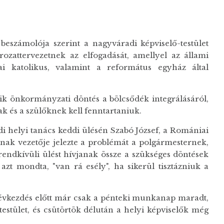
beszámolója szerint a nagyváradi képviselő-testület
zattervezetnek az elfogadását, amellyel az állami
ai katolikus, valamint a református egyház által
ik önkormányzati döntés a bölcsődék integrálásáról,
k és a szülőknek kell fenntartaniuk.
di helyi tanács keddi ülésén Szabó József, a Romániai
k vezetője jelezte a problémát a polgármesternek,
rendkívüli ülést hívjanak össze a szükséges döntések
zt mondta, "van rá esély", ha sikerül tisztázniuk a
névkezdés előtt már csak a pénteki munkanap maradt,
estület, és csütörtök délután a helyi képviselők még