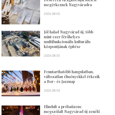
megérkeznek Nagyváradra
2026.08.05
Jól halad Nagyvárad új, több
mint ezer férőhelyes
multifunkcionális kulturális
központjának építése
2026.08.05
Fenntarthatóbb hangulatban,
változatlan élményekkel érkezik
a Bor- és Jazznap
2026.08.04
Elindult a próbaüzem:
megszólalt Nagyvárad új zenélő