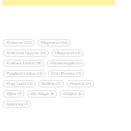
#Debrecen (212)
#Nagyvárad (166)
#Debreceni Egyetem (24)
#Nagyvárad (19)
#Csokonai Színház (18)
#Hírösszefoglaló (15)
#Szigligeti Színház (14)
#Déri Múzeum (13)
#Papp László (12)
#kiállítás (10)
#fesztivál (10)
#Bihar (9)
#Ilie Bolojan (8)
#felújítás (8)
#jégkorong (7)