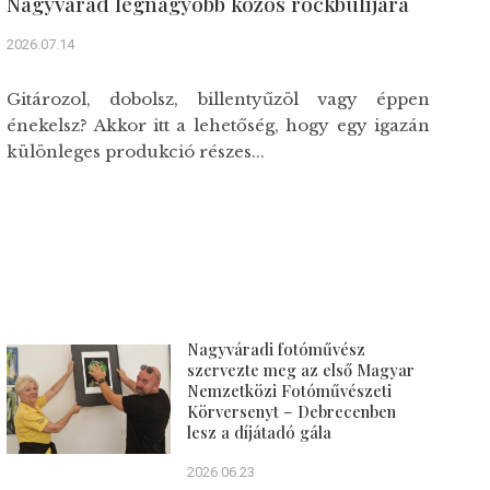
Nagyvárad legnagyobb közös rockbulijára
2026.07.14
Gitározol, dobolsz, billentyűzöl vagy éppen
énekelsz? Akkor itt a lehetőség, hogy egy igazán
különleges produkció részes...
Nagyváradi fotóművész
szervezte meg az első Magyar
Nemzetközi Fotóművészeti
Körversenyt – Debrecenben
lesz a díjátadó gála
2026.06.23