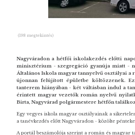
(198 megtekintés)
Nagyváradon a hétfői iskolakezdés előtti napo
minisztérium - szegregáció gyanúja miatt - 
Általános Iskola magyar tannyelvű osztályai a 
újonnan felújított épületbe költözzenek. E
tanterem hiányában - két váltásban indul a tan
érintett magyar vezetők román nyelvű nyilatko
Birta, Nagyvárad polgármestere hétfőn találkoz
Egy vegyes iskola magyar osztályainak a sikertelen 
a tanévkezdés előtt Nagyváradon - közölte pénteke
A portál beszámolója szerint a román és magyar 