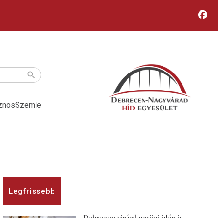
znos
Szemle
Legfrissebb
Debrecen virágkocsijai idén is