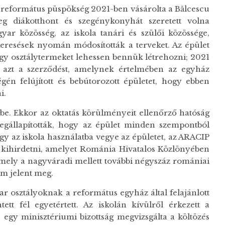
: a református püspökség 2021-ben vásárolta a Bălcescu
leg diákotthont és szegénykonyhát szeretett volna
r közösség, az iskola tanári és szülői közössége,
resések nyomán módosították a terveket. Az épület
 hogy osztálytermeket lehessen bennük létrehozni; 2021
l azt a szerződést, amelynek értelmében az egyház
gén felújított és bebútorozott épületet, hogy ebben
i.
t be. Ekkor az oktatás körülményeit ellenőrző hatóság
megállapították, hogy az épület minden szempontból
gy az iskola használatba vegye az épületet, az ARACIP
a kihirdetni, amelyet Románia Hivatalos Közlönyében
t, mely a nagyváradi mellett további négyszáz romániai
em jelent meg.
yar osztályoknak a református egyház által felajánlott
ett fél egyetértett. Az iskolán kívülről érkezett a
egy minisztériumi bizottság megvizsgálta a költözés