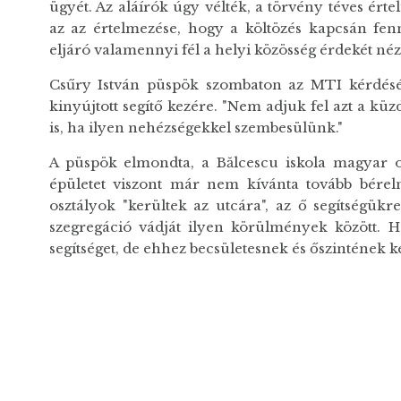
ügyét. Az aláírók úgy vélték, a törvény téves ér
az az értelmezése, hogy a költözés kapcsán fenn
eljáró valamennyi fél a helyi közösség érdekét néz
Csűry István püspök szombaton az MTI kérdésér
kinyújtott segítő kezére. "Nem adjuk fel azt a küz
is, ha ilyen nehézségekkel szembesülünk."
A püspök elmondta, a Bălcescu iskola magyar os
épületet viszont már nem kívánta tovább bérel
osztályok "kerültek az utcára", az ő segítségükr
szegregáció vádját ilyen körülmények között. H
segítséget, de ehhez becsületesnek és őszintének ke