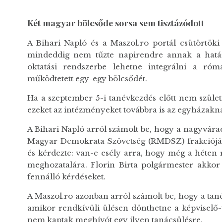
Két magyar bölcsőde sorsa sem tisztázódott
A Bihari Napló és a Maszol.ro portál csütörtöki 
mindeddig nem tűzte napirendre annak a határo
oktatási rendszerbe lehetne integrálni a róm
működtetett egy-egy bölcsődét.
Ha a szeptember 5-i tanévkezdés előtt nem szület
ezeket az intézményeket továbbra is az egyházakna
A Bihari Napló arról számolt be, hogy a nagyvára
Magyar Demokrata Szövetség (RMDSZ) frakciójána
és kérdezte: van-e esély arra, hogy még a héten 
meghozatalára. Florin Birta polgármester akkor a
fennálló kérdéseket.
A Maszol.ro azonban arról számolt be, hogy a ta
amikor rendkívüli ülésen dönthetne a képviselő-t
nem kaptak meghívót egy ilyen tanácsülésre.