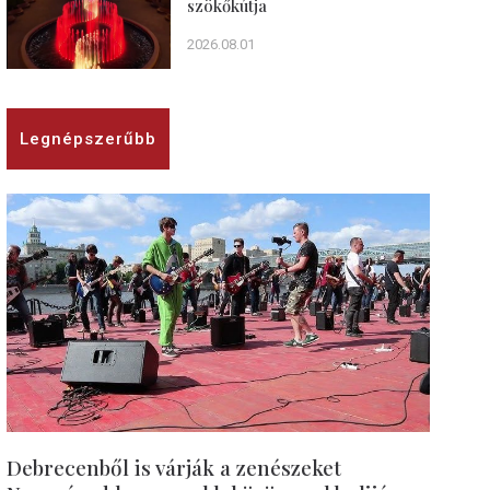
szökőkútja
2026.08.01
Legnépszerűbb
Debrecenből is várják a zenészeket