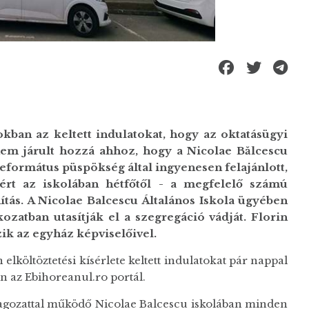
kban az keltett indulatokat, hogy az oktatásügyi
nem járult hozzá ahhoz, hogy a Nicolae Bălcescu
református püspökség által ingyenesen felajánlott,
zért az iskolában hétfőtől - a megfelelő számú
ítás. A Nicolae Balcescu Általános Iskola ügyében
zatban utasítják el a szegregáció vádját. Florin
ik az egyház képviselőivel.
elköltöztetési kísérlete keltett indulatokat pár nappal
n az Ebihoreanul.ro portál.
tagozattal működő Nicolae Balcescu iskolában minden