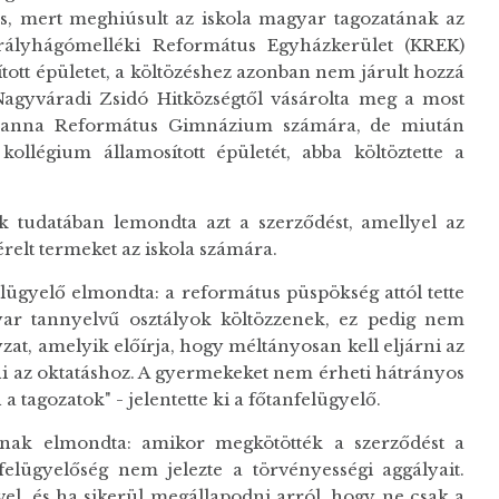
ás, mert meghiúsult az iskola magyar tagozatának az
Királyhágómelléki Református Egyházkerület (KREK)
jított épületet, a költözéshez azonban nem járult hozzá
agyváradi Zsidó Hitközségtől vásárolta meg a most
Zsuzsanna Református Gimnázium számára, de miután
kollégium államosított épületét, abba költöztette a
 tudatában lemondta azt a szerződést, amellyel az
relt termeket az iskola számára.
ügyelő elmondta: a református püspökség attól tette
yar tannyelvű osztályok költözzenek, ez pedig nem
zat, amelyik előírja, hogy méltányosan kell eljárni az
ani az oktatáshoz. A gyermekeket nem érheti hátrányos
agozatok" - jelentette ki a főtanfelügyelő.
lnak elmondta: amikor megkötötték a szerződést a
elügyelőség nem jelezte a törvényességi aggályait.
ivel, és ha sikerül megállapodni arról, hogy ne csak a