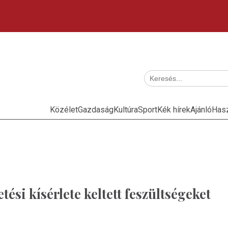
Közélet
Gazdaság
Kultúra
Sport
Kék hírek
Ajánló
Has
ési kísérlete keltett feszültségeket