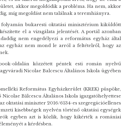
pületet, akkor megoldódik a probléma. Ha nem, akkor
addig, míg megoldást nem találnak a teremhiányra.
 folyamán bukaresti oktatási minisztérium kiküldött
szítette el a vizsgálata jelentését. A portál azonban
ndaddig nem engedélyezi a református egyház által
 az egyház nem mond le arról a feltételről, hogy az
nek.
ook-oldalán közzétett péntek esti román nyelvű
 nagyváradi Nicolae Balcescu Általános Iskola ügyében
ágómelléki Református Egyházkerület (KREK) püspöke,
Nicolae Bălcescu Általános Iskola igazgatóhelyettese
 az oktatási miniszter 2016/6134-es szegregációellenes
emzeti kisebbségek nyelvén történő oktatási egységek
rók egyben azt is közlik, hogy kikérték a romániai
éleményét a kérdésben.