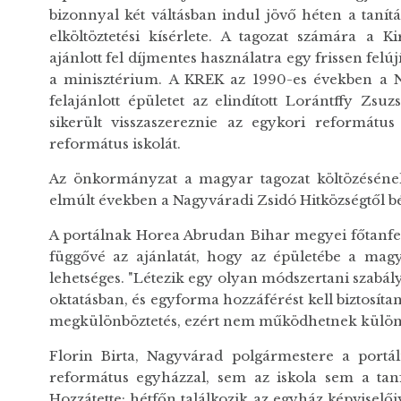
bizonnyal két váltásban indul jövő héten a tanít
elköltöztetési kísérlete. A tagozat számára a 
ajánlott fel díjmentes használatra egy frissen felú
a minisztérium. A KREK az 1990-es években a N
felajánlott épületet az elindított Lorántffy 
sikerült visszaszereznie az egykori református 
református iskolát.
Az önkormányzat a magyar tagozat költözésének
elmúlt években a Nagyváradi Zsidó Hitközségtől bé
A portálnak Horea Abrudan Bihar megyei főtanfel
függővé az ajánlatát, hogy az épületébe a mag
lehetséges. "Létezik egy olyan módszertani szabály
oktatásban, és egyforma hozzáférést kell biztosít
megkülönböztetés, ezért nem működhetnek külön a t
Florin Birta, Nagyvárad polgármestere a portá
református egyházzal, sem az iskola sem a tanf
Hozzátette: hétfőn találkozik az egyház képviselő