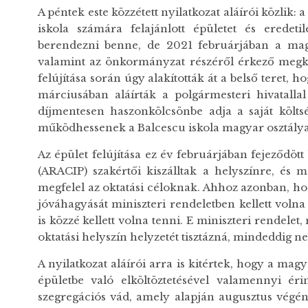
A péntek este közzétett nyilatkozat aláírói közlik
iskola számára felajánlott épületet és eredeti
berendezni benne, de 2021 februárjában a magya
valamint az önkormányzat részéről érkező megke
felújítása során úgy alakították át a belső teret,
márciusában aláírták a polgármesteri hivatalla
díjmentesen haszonkölcsönbe adja a saját költsé
működhessenek a Balcescu iskola magyar osztálya
Az épület felújítása ez év februárjában fejeződöt
(ARACIP) szakértői kiszálltak a helyszínre, és 
megfelel az oktatási céloknak. Ahhoz azonban, ho
jóváhagyását miniszteri rendeletben kellett voln
is közzé kellett volna tenni. E miniszteri rendele
oktatási helyszín helyzetét tisztázná, mindeddig n
A nyilatkozat aláírói arra is kitértek, hogy a mag
épületbe való elköltöztetésével valamennyi érint
szegregációs vád, amely alapján augusztus végén 