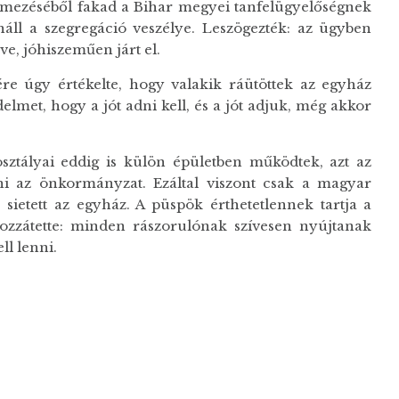
telmezéséből fakad a Bihar megyei tanfelügyelőségnek
áll a szegregáció veszélye. Leszögezték: az ügyben
ve, jóhiszeműen járt el.
e úgy értékelte, hogy valakik ráütöttek az egyház
delmet, hogy a jót adni kell, és a jót adjuk, még akkor
ztályai eddig is külön épületben működtek, azt az
ni az önkormányzat. Ezáltal viszont csak a magyar
e sietett az egyház. A püspök érthetetlennek tartja a
ozzátette: minden rászorulónak szívesen nyújtanak
ll lenni.