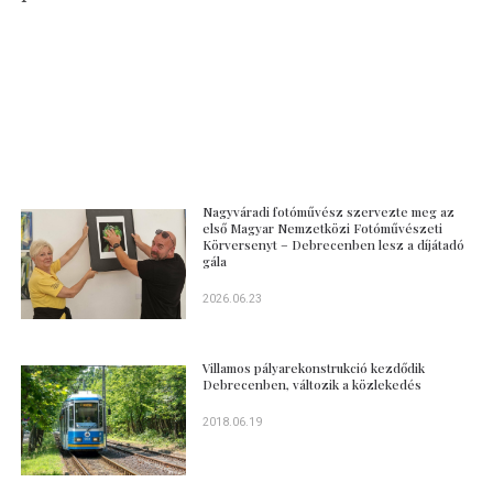
Nagyváradi fotóművész szervezte meg az
első Magyar Nemzetközi Fotóművészeti
Körversenyt – Debrecenben lesz a díjátadó
gála
2026.06.23
Villamos pályarekonstrukció kezdődik
Debrecenben, változik a közlekedés
2018.06.19