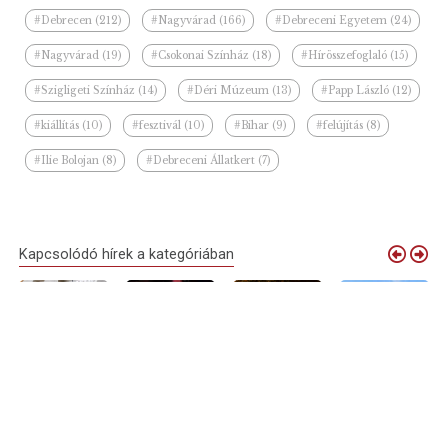
#Debrecen (212)
#Nagyvárad (166)
#Debreceni Egyetem (24)
#Nagyvárad (19)
#Csokonai Színház (18)
#Hírösszefoglaló (15)
#Szigligeti Színház (14)
#Déri Múzeum (13)
#Papp László (12)
#kiállítás (10)
#fesztivál (10)
#Bihar (9)
#felújítás (8)
#Ilie Bolojan (8)
#Debreceni Állatkert (7)
Kapcsolódó hírek a kategóriában