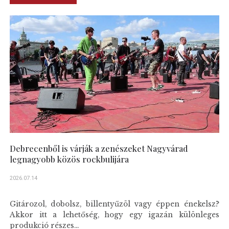
Debrecenből is várják a zenészeket Nagyvárad
legnagyobb közös rockbulijára
2026.07.14
Gitározol, dobolsz, billentyűzöl vagy éppen énekelsz?
Akkor itt a lehetőség, hogy egy igazán különleges
produkció részes...