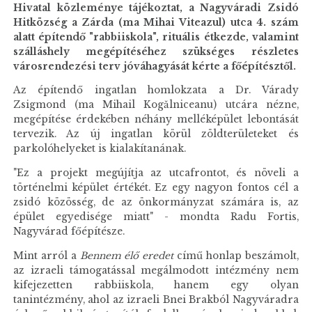
Hivatal közleménye tájékoztat, a Nagyváradi Zsidó
Hitközség a Zárda (ma Mihai Viteazul) utca 4. szám
alatt építendő "rabbiiskola", rituális étkezde, valamint
szálláshely megépítéséhez szükséges részletes
városrendezési terv jóváhagyását kérte a főépítésztől.
Az építendő ingatlan homlokzata a Dr. Várady
Zsigmond (ma Mihail Kogălniceanu) utcára nézne,
megépítése érdekében néhány melléképület lebontását
tervezik. Az új ingatlan körül zöldterületeket és
parkolóhelyeket is kialakítanának.
"Ez a projekt megújítja az utcafrontot, és növeli a
történelmi képület értékét. Ez egy nagyon fontos cél a
zsidó közösség, de az önkormányzat számára is, az
épület egyedisége miatt" - mondta Radu Fortis,
Nagyvárad főépítésze.
Mint arról a
Bennem élő eredet
című honlap beszámolt,
az izraeli támogatással megálmodott intézmény nem
kifejezetten rabbiiskola, hanem egy olyan
tanintézmény, ahol az izraeli Bnei Brakból Nagyváradra