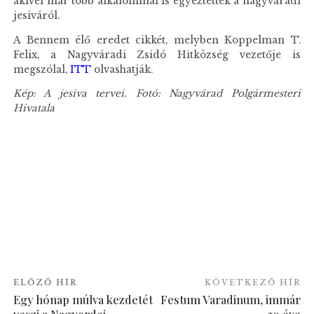
akivel már több alkalommal is egyeztettek a nagyváradi
jesiváról.
A Bennem élő eredet cikkét, melyben Koppelman T.
Felix, a Nagyváradi Zsidó Hitközség vezetője is
megszólal,
ITT
olvashatják.
Kép: A jesiva tervei. Fotó: Nagyvárad Polgármesteri
Hivatala
ELŐZŐ HÍR
KÖVETKEZŐ HÍR
Egy hónap múlva kezdetét
Festum Varadinum, immár
veszi a Nagyerdei
30 éve