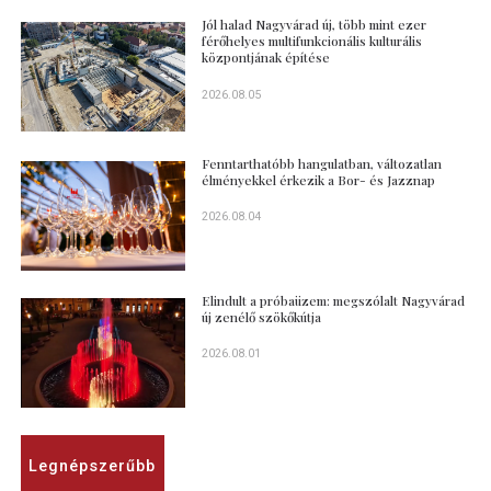
Jól halad Nagyvárad új, több mint ezer
férőhelyes multifunkcionális kulturális
központjának építése
2026.08.05
Fenntarthatóbb hangulatban, változatlan
élményekkel érkezik a Bor- és Jazznap
2026.08.04
Elindult a próbaüzem: megszólalt Nagyvárad
új zenélő szökőkútja
2026.08.01
Legnépszerűbb