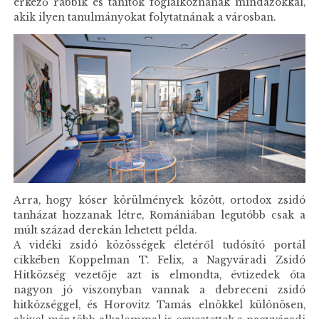
érkező rabbik és tanítók foglalkoznának mindazokkal,
akik ilyen tanulmányokat folytatnának a városban.
Arra, hogy kóser körülmények között, ortodox zsidó
tanházat hozzanak létre, Romániában legutóbb csak a
múlt század derekán lehetett példa.
A vidéki zsidó közösségek életéről tudósító portál
cikkében Koppelman T. Felix, a Nagyváradi Zsidó
Hitközség vezetője azt is elmondta, évtizedek óta
nagyon jó viszonyban vannak a debreceni zsidó
hitközséggel, és Horovitz Tamás elnökkel különösen,