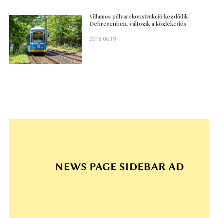
Villamos pályarekonstrukció kezdődik
Debrecenben, változik a közlekedés
2018.06.19