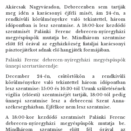
Akárcsak Nagyváradon, Debrecenben sem tartják
meg idén a karácsonyi éjféli misét, ám 24-én, a
rendkívüli körülményekre való tekintettel, három
időpontban is lesz szentmise. A 18:00-kor kezdődő
szentmisét Palánki Ferenc debrecen-nyíregyházi
megyéspüspök mutatja be. Mindhárom szentmise
előtt fél órával az egyházközség fiataljai karácsonyi
pásztorjátékot adnak elő hangjáték formájában.
Palánki Ferenc debrecen-nyíregyházi megyéspüspök
ünnepi szertartásrendje:
December 24-én, csütörtökön a rendkívüli
körülményekre való tekintettel három időpontban
lesz szentmise: 15:00 és 16:30-tól Urunk születésének
vigília (előesti) szentmiséjét tartják, 18:00-tól pedig
ünnepi szentmise lesz a debreceni Szent Anna-
székesegyházban. Éjfélkor nem lesz szentmise.
A 18:00-kor kezdődő szentmisét Palánki Ferenc
debrecen-nyíregyházi megyéspüspök mutatja be.
Mindhárom szentmise előtt fél órával az