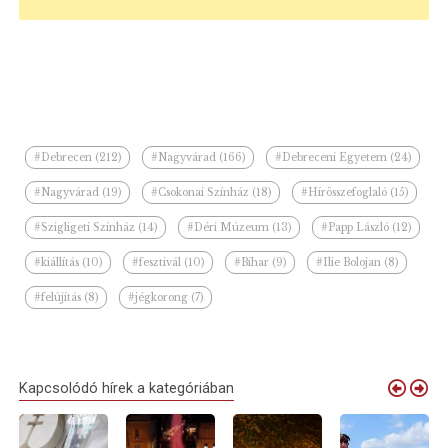
#Debrecen (212)
#Nagyvárad (166)
#Debreceni Egyetem (24)
#Nagyvárad (19)
#Csokonai Színház (18)
#Hírösszefoglaló (15)
#Szigligeti Színház (14)
#Déri Múzeum (13)
#Papp László (12)
#kiállítás (10)
#fesztivál (10)
#Bihar (9)
#Ilie Bolojan (8)
#felújítás (8)
#jégkorong (7)
Kapcsolódó hírek a kategóriában