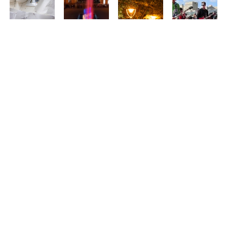
Debrecen
Elindult a
Nyári
Debrecenből is
virágkocsijai
próbaüzem:
sétálóutcává
várják a
idén is
megszólalt
alakul Debrecen
zenészeket
megérkeznek
Nagyvárad új
belvárosának
Nagyvárad
Nagyváradra
zenélő
egy része –
legnagyobb
szökőkútja
programokkal
közös
és teraszokkal
rockbulijára
Aug 05, 2026
várják a
Aug 01, 2026
látogatókat
Jul 14, 2026
Jul 15, 2026