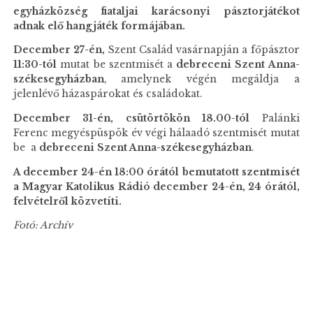
egyházközség fiataljai karácsonyi pásztorjátékot
adnak elő
hangjáték formájában.
December 27-én,
Szent Család vasárnapján a főpásztor
11:30-tól
mutat be szentmisét a
debreceni Szent Anna-
székesegyházban
, amelynek végén megáldja a
jelenlévő házaspárokat és családokat.
December 31-én, csütörtökön 18.00-tól
Palánki
Ferenc megyéspüspök év végi hálaadó szentmisét mutat
be a
debreceni Szent Anna-székesegyházban
.
A december 24-én 18:00 órától bemutatott szentmisét
a Magyar Katolikus Rádió december 24-én, 24 órától,
felvételről közvetíti.
Fotó: Archív