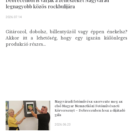
Debrecenből is várják a zenészeket Nagyvárad
legnagyobb közös rockbulijára
2026.07.14
Gitározol, dobolsz, billentyűzöl vagy éppen énekelsz?
Akkor itt a lehetőség, hogy egy igazán különleges
produkció részes...
Nagyváradi fotóművész szervezte meg az
első Magyar Nemzetközi Fotóművészeti
Körversenyt – Debrecenben lesz a díjátadó
gála
2026.06.23