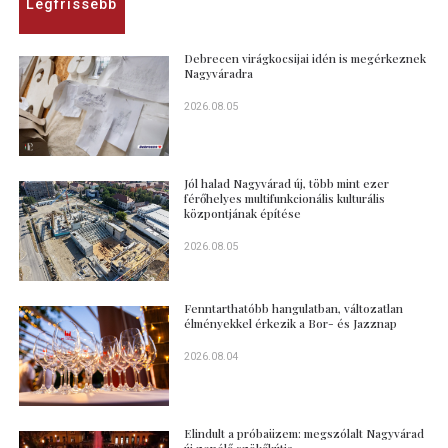
Legfrissebb
Debrecen virágkocsijai idén is megérkeznek
Nagyváradra
2026.08.05
Jól halad Nagyvárad új, több mint ezer
férőhelyes multifunkcionális kulturális
központjának építése
2026.08.05
Fenntarthatóbb hangulatban, változatlan
élményekkel érkezik a Bor- és Jazznap
2026.08.04
Elindult a próbaüzem: megszólalt Nagyvárad
új zenélő szökőkútja