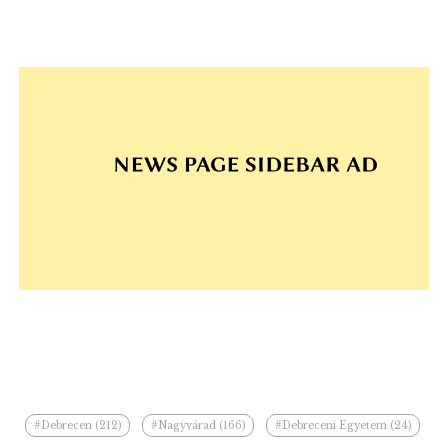
#Debrecen (212)
#Nagyvárad (166)
#Debreceni Egyetem (24)