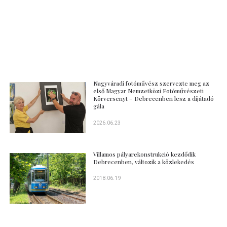
Nagyváradi fotóművész szervezte meg az
első Magyar Nemzetközi Fotóművészeti
Körversenyt – Debrecenben lesz a díjátadó
gála
2026.06.23
Villamos pályarekonstrukció kezdődik
Debrecenben, változik a közlekedés
2018.06.19