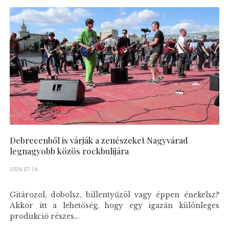
Debrecenből is várják a zenészeket Nagyvárad
legnagyobb közös rockbulijára
2026.07.14
Gitározol, dobolsz, billentyűzöl vagy éppen énekelsz?
Akkor itt a lehetőség, hogy egy igazán különleges
produkció részes...