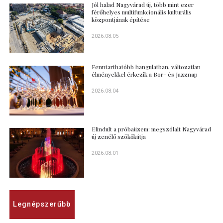
Jól halad Nagyvárad új, több mint ezer
férőhelyes multifunkcionális kulturális
központjának építése
2026.08.05
Fenntarthatóbb hangulatban, változatlan
élményekkel érkezik a Bor- és Jazznap
2026.08.04
Elindult a próbaüzem: megszólalt Nagyvárad
új zenélő szökőkútja
2026.08.01
Legnépszerűbb