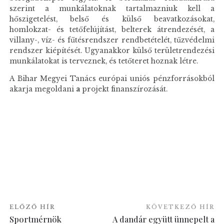
szerint a munkálatoknak tartalmazniuk kell a
hőszigetelést, belső és külső beavatkozásokat,
homlokzat- és tetőfelújítást, belterek átrendezését, a
villany-, víz- és fűtésrendszer rendbetételét, tűzvédelmi
rendszer kiépítését. Ugyanakkor külső területrendezési
munkálatokat is terveznek, és tetőteret hoznak létre.
A Bihar Megyei Tanács európai uniós pénzforrásokból
akarja megoldani
a
projekt finanszírozását.
ELŐZŐ HÍR
KÖVETKEZŐ HÍR
Sportmérnök
A dandár együtt ünnepelt a