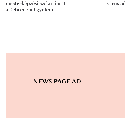
mesterképzési szakot indít
várossal
a Debreceni Egyetem