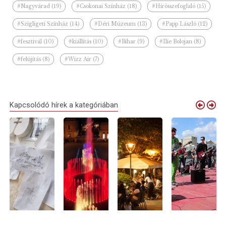
#Nagyvárad (19)
#Csokonai Színház (18)
#Hírösszefoglaló (15)
#Szigligeti Színház (14)
#Déri Múzeum (13)
#Papp László (12)
#fesztivál (10)
#kiállítás (10)
#Bihar (9)
#Ilie Bolojan (8)
#felújítás (8)
#Wizz Air (7)
Kapcsolódó hírek a kategóriában