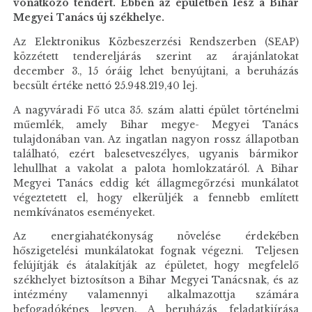
vonatkozó tendert. Ebben az épületben lesz a Bihar
Megyei Tanács új székhelye.
Az Elektronikus Közbeszerzési Rendszerben (SEAP)
közzétett tendereljárás szerint az árajánlatokat
december 3., 15 óráig lehet benyújtani, a beruházás
becsült értéke nettó 25.948.219,40 lej.
A nagyváradi Fő utca 35. szám alatti épület történelmi
műemlék, amely Bihar megye- Megyei Tanács
tulajdonában van. Az ingatlan nagyon rossz állapotban
található, ezért balesetveszélyes, ugyanis bármikor
lehullhat a vakolat a palota homlokzatáról. A Bihar
Megyei Tanács eddig két állagmegőrzési munkálatot
végeztetett el, hogy elkerüljék a fennebb említett
nemkívánatos eseményeket.
Az energiahatékonyság növelése érdekében
hőszigetelési munkálatokat fognak végezni. Teljesen
felújítják és átalakítják az épületet, hogy megfelelő
székhelyet biztosítson a Bihar Megyei Tanácsnak, és az
intézmény valamennyi alkalmazottja számára
befogadóképes legyen. A beruházás feladatkiírása