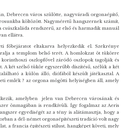
tván, Debrecen város szülötte, nagyváradi orgonaépítő,
árosunkba költözött. Nagyméretű hangszernek számít,
s csúszkaláda rendszerű, az első és harmadik manuál
an ellátva.
i főbejáratot eltakarva helyezkedik el. Szekrénye
ralja a templom belső terét. A homlokzat öt tükörre
korinthoszi oszlopfővel záródó oszlopok tagolják és
. A két szélső tükör egyszerűbb díszítésű, szélük a két
lálható a külön álló, diófából készült játékasztal. A
ti emlék ? az orgona mögötti helyiségben áll, amely
elkezik, amelyben jelen van Debrecen városának és
zer önmagában is rendkívüli. Így fogalmaz az Aeris
angszer egyediségét az a tény is alátámasztja, hogy a
orban a dél-német orgonaépítészeti tradíció volt nagy
t, a francia építészeti stílust, hangképet követi, mely