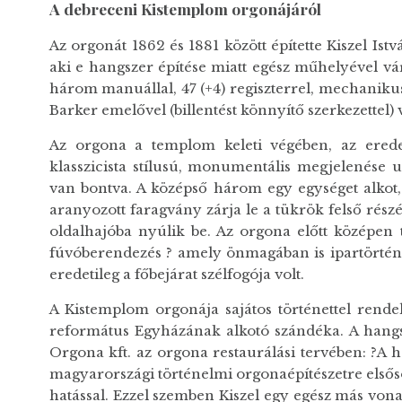
A debreceni Kistemplom orgonájáról
Az orgonát 1862 és 1881 között építette Kiszel Is
aki e hangszer építése miatt egész műhelyével v
három manuállal, 47 (+4) regiszterrel, mechaniku
Barker emelővel (billentést könnyítő szerkezettel) v
Az orgona a templom keleti végében, az eredet
klasszicista stílusú, monumentális megjelenése u
van bontva. A középső három egy egységet alkot, 
aranyozott faragvány zárja le a tükrök felső részét
oldalhajóba nyúlik be. Az orgona előtt középen ta
fúvóberendezés ? amely önmagában is ipartörténe
eredetileg a főbejárat szélfogója volt.
A Kistemplom orgonája sajátos történettel rend
református Egyházának alkotó szándéka. A hangs
Orgona kft. az orgona restaurálási tervében: ?A h
magyarországi történelmi orgonaépítészetre elsős
hatással. Ezzel szemben Kiszel egy egész más vonala