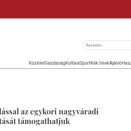
Közélet
Gazdaság
Kultúra
Sport
Kék hírek
Ajánló
Has
lással az egykori nagyváradi
tását támogathatjuk