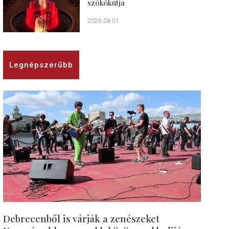
szökőkútja
2026.08.01
Legnépszerűbb
Debrecenből is várják a zenészeket