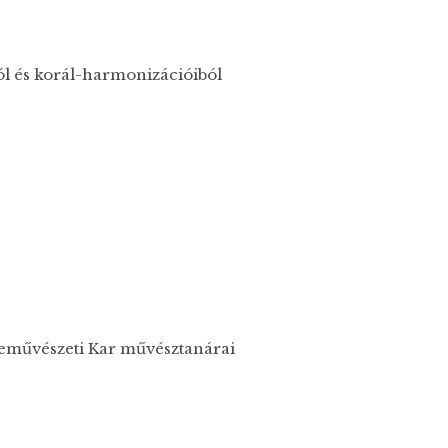
ból és korál-harmonizációiból
művészeti Kar művésztanárai