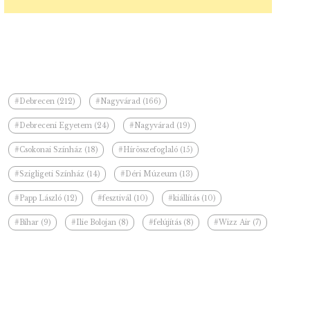
#Debrecen (212)
#Nagyvárad (166)
#Debreceni Egyetem (24)
#Nagyvárad (19)
#Csokonai Színház (18)
#Hírösszefoglaló (15)
#Szigligeti Színház (14)
#Déri Múzeum (13)
#Papp László (12)
#fesztivál (10)
#kiállítás (10)
#Bihar (9)
#Ilie Bolojan (8)
#felújítás (8)
#Wizz Air (7)