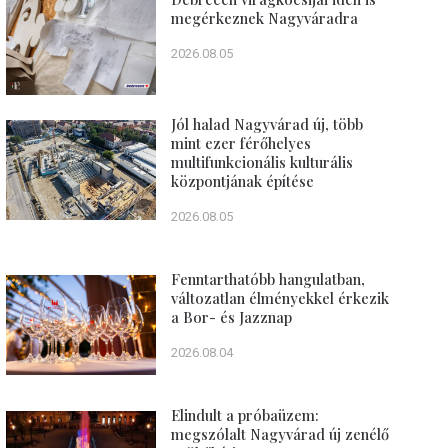
megérkeznek Nagyváradra
2026.08.05
Jól halad Nagyvárad új, több
mint ezer férőhelyes
multifunkcionális kulturális
központjának építése
2026.08.05
Fenntarthatóbb hangulatban,
változatlan élményekkel érkezik
a Bor- és Jazznap
2026.08.04
Elindult a próbaüzem:
megszólalt Nagyvárad új zenélő