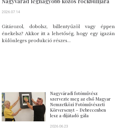
Nagyvárad legnagyobb közös rockbulijára
2026.07.14
Gitározol, dobolsz, billentyűzöl vagy éppen
énekelsz? Akkor itt a lehetőség, hogy egy igazán
különleges produkció részes...
Nagyváradi fotóművész
szervezte meg az első Magyar
Nemzetközi Fotóművészeti
Körversenyt – Debrecenben
lesz a díjátadó gála
2026.06.23