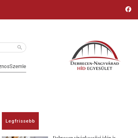
znos
Szemle
Legfrissebb
Debrecen virágkocsijai idén is