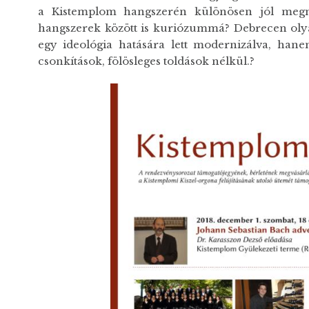
a Kistemplom hangszerén különösen jól megmu
hangszerek között is kuriózummá? Debrecen oly
egy ideológia hatására lett modernizálva, hanem
csonkítások, fölösleges toldások nélkül.?