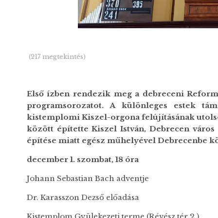
(217 megtekintés)
Első ízben rendezik meg a debreceni Refor
programsorozatot. A különleges estek támo
kistemplomi Kiszel-orgona felújításának utolsó
között építette Kiszel István, Debrecen város
építése miatt egész műhelyével Debrecenbe kö
december 1. szombat, 18 óra
Johann Sebastian Bach adventje
Dr. Karasszon Dezső előadása
Kistemplom Gyülekezeti terme (Révész tér 2.)