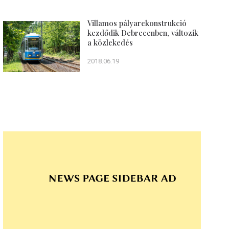
Villamos pályarekonstrukció
kezdődik Debrecenben, változik
a közlekedés
2018.06.19