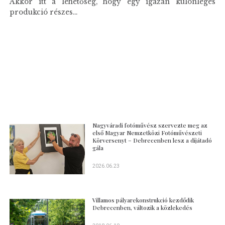
Akkor itt a lehetőség, hogy egy igazán különleges
produkció részes...
Nagyváradi fotóművész szervezte meg az
első Magyar Nemzetközi Fotóművészeti
Körversenyt – Debrecenben lesz a díjátadó
gála
2026.06.23
Villamos pályarekonstrukció kezdődik
Debrecenben, változik a közlekedés