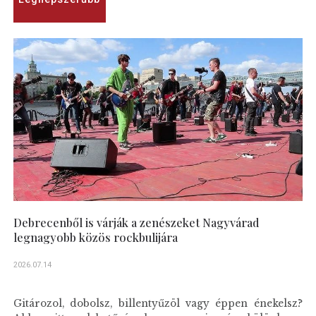
Debrecenből is várják a zenészeket Nagyvárad
legnagyobb közös rockbulijára
2026.07.14
Gitározol, dobolsz, billentyűzöl vagy éppen énekelsz?