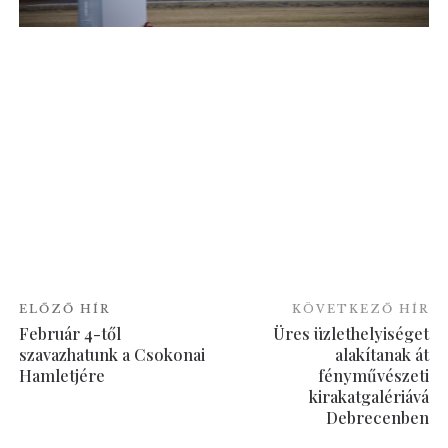
ELŐZŐ HÍR
KÖVETKEZŐ HÍR
Február 4-től
Üres üzlethelyiséget
szavazhatunk a Csokonai
alakítanak át
Hamletjére
fényművészeti
kirakatgalériává
Debrecenben