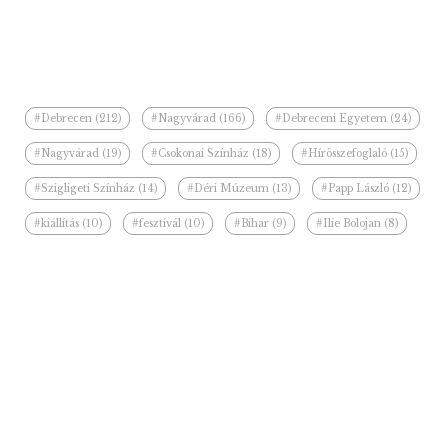
#Debrecen (212)
#Nagyvárad (166)
#Debreceni Egyetem (24)
#Nagyvárad (19)
#Csokonai Színház (18)
#Hírösszefoglaló (15)
#Szigligeti Színház (14)
#Déri Múzeum (13)
#Papp László (12)
#kiállítás (10)
#fesztivál (10)
#Bihar (9)
#Ilie Bolojan (8)
#felújítás (8)
#Festum Varadinum (7)
Kapcsolódó hírek a kategóriában