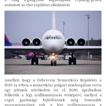
a világ legnagyobb sugárhajtású repülőgépének
számított az első repülései alkalmával.
Amellett, hogy a Debreceni Nemzetközi Repülőtér a
2019-es évben a nemzetközi polgári utasforgalom terén
egy jelentős növekedést ért el, 2020. áprilisában
felkerült a légi szállítmányozás térképére, mellyel a
régió gazdasági fejlődésének még fontosabb
mozgatórugójává vált. A légi szállítmányozás a