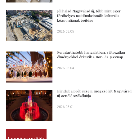
Jól halad Nagyvárad új, több mint ezer
férőhelyes multifunkcionális kulturális
központjának építése
2026.08.05
Fenntarthatóbb hangulatban, változatlan
élményekkel érkezik a Bor- és Jazznap
2026.08.04
Elindult a próbaüzem: megszólalt Nagyvárad
új zenélő szökőkútja
2026.08.01
Legnépszerűbb