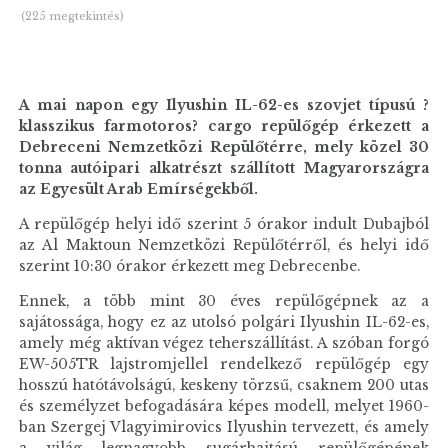
(225 megtekintés)
A mai napon egy Ilyushin IL-62-es szovjet típusú ?
klasszikus farmotoros? cargo repülőgép érkezett a
Debreceni Nemzetközi Repülőtérre, mely közel 30
tonna autóipari alkatrészt szállított Magyarországra
az Egyesült Arab Emírségekből.
A repülőgép helyi idő szerint 5 órakor indult Dubajból
az Al Maktoun Nemzetközi Repülőtérről, és helyi idő
szerint 10:30 órakor érkezett meg Debrecenbe.
Ennek, a több mint 30 éves repülőgépnek az a
sajátossága, hogy ez az utolsó polgári Ilyushin IL-62-es,
amely még aktívan végez teherszállítást. A szóban forgó
EW-505TR lajstromjellel rendelkező repülőgép egy
hosszú hatótávolságú, keskeny törzsű, csaknem 200 utas
és személyzet befogadására képes modell, melyet 1960-
ban Szergej Vlagyimirovics Ilyushin tervezett, és amely