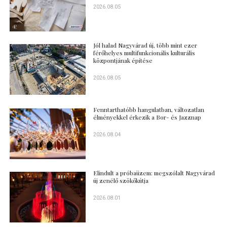
2026.08.05
Jól halad Nagyvárad új, több mint ezer
férőhelyes multifunkcionális kulturális
központjának építése
2026.08.05
Fenntarthatóbb hangulatban, változatlan
élményekkel érkezik a Bor- és Jazznap
2026.08.04
Elindult a próbaüzem: megszólalt Nagyvárad
új zenélő szökőkútja
2026.08.01