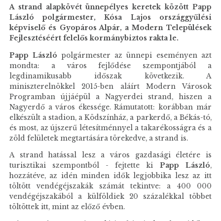
A strand alapkövét ünnepélyes keretek között Papp
László polgármester, Kósa Lajos országgyűlési
képviselő és Gyopáros Alpár, a Modern Települések
Fejlesztéséért felelős kormánybiztos rakta le.
Papp László
polgármester az ünnepi eseményen azt
mondta: a város fejlődése szempontjából a
legdinamikusabb időszak következik. A
miniszterelnökkel 2015-ben aláírt Modern Városok
Programban újjáépül a Nagyerdei strand, hiszen a
Nagyerdő a város ékessége. Rámutatott: korábban már
elkészült a stadion, a Ködszínház, a parkerdő, a Békás-tó,
és most, az újszerű létesítménnyel a takarékosságra és a
zöld felületek megtartására törekedve, a strand is.
A strand hatással lesz a város gazdasági életére is
turisztikai szempontból - fejtette ki
Papp László
,
hozzátéve, az idén minden idők legjobbika lesz az itt
töltött vendégéjszakák számát tekintve: a 400 000
vendégéjszakából a külföldiek 20 százalékkal többet
töltöttek itt, mint az előző évben.