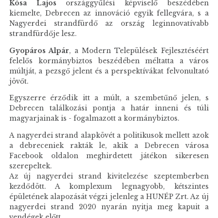
Kósa Lajos
országgyűlési képviselő beszédében
kiemelte, Debrecen az innováció egyik fellegvára, s a
Nagyerdei strandfürdő az ország leginnovatívabb
strandfürdője lesz.
Gyopáros Alpár
, a Modern Települések Fejlesztéséért
felelős kormánybiztos beszédében méltatta a város
múltját, a pezsgő jelent és a perspektívákat felvonultató
jövőt.
Egyszerre érződik itt a múlt, a szembetűnő jelen, s
Debrecen találkozási pontja a határ inneni és túli
magyarjainak is - fogalmazott a kormánybiztos.
A nagyerdei strand alapkövét a politikusok mellett azok
a debreceniek rakták le, akik a Debrecen városa
Facebook oldalon meghirdetett játékon sikeresen
szerepeltek.
Az új nagyerdei strand kivitelezése szeptemberben
kezdődött. A komplexum legnagyobb, kétszintes
épületének alapozását végzi jelenleg a HUNÉP Zrt. Az új
nagyerdei strand 2020 nyarán nyitja meg kapuit a
vendégek előtt.