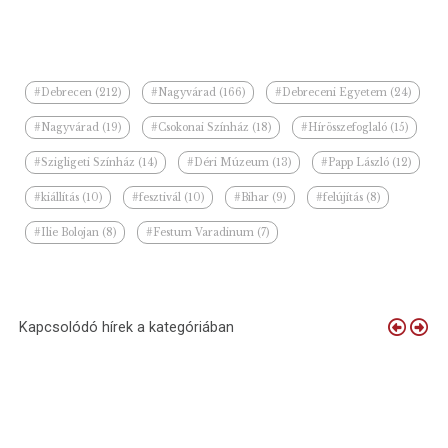
#Debrecen (212)
#Nagyvárad (166)
#Debreceni Egyetem (24)
#Nagyvárad (19)
#Csokonai Színház (18)
#Hírösszefoglaló (15)
#Szigligeti Színház (14)
#Déri Múzeum (13)
#Papp László (12)
#kiállítás (10)
#fesztivál (10)
#Bihar (9)
#felújítás (8)
#Ilie Bolojan (8)
#Festum Varadinum (7)
Kapcsolódó hírek a kategóriában