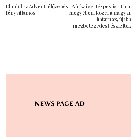
Elindul az Adventi élőzenés
Afrikai sertéspestis: Bihar
fényvillamos
megyében, közel a magyar
határhoz, újabb
megbetegedést észleltek