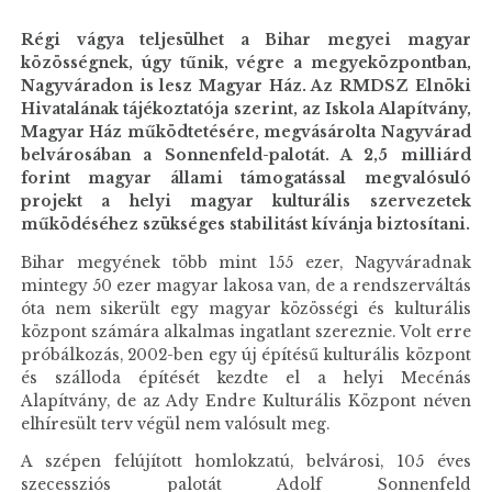
Régi vágya teljesülhet a Bihar megyei magyar
közösségnek, úgy tűnik, végre a megyeközpontban,
Nagyváradon is lesz Magyar Ház. Az RMDSZ Elnöki
Hivatalának tájékoztatója szerint, az Iskola Alapítvány,
Magyar Ház működtetésére, megvásárolta Nagyvárad
belvárosában a Sonnenfeld-palotát. A 2,5 milliárd
forint magyar állami támogatással megvalósuló
projekt a helyi magyar kulturális szervezetek
működéséhez szükséges stabilitást kívánja biztosítani.
Bihar megyének több mint 155 ezer, Nagyváradnak
mintegy 50 ezer magyar lakosa van, de a rendszerváltás
óta nem sikerült egy magyar közösségi és kulturális
központ számára alkalmas ingatlant szereznie. Volt erre
próbálkozás, 2002-ben egy új építésű kulturális központ
és szálloda építését kezdte el a helyi Mecénás
Alapítvány, de az Ady Endre Kulturális Központ néven
elhíresült terv végül nem valósult meg.
A szépen felújított homlokzatú, belvárosi, 105 éves
szecessziós palotát Adolf Sonnenfeld