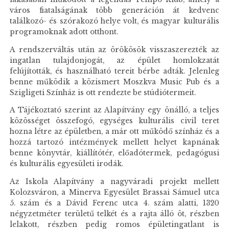
város fiatalságának több generáción át kedvenc
találkozó- és szórakozó helye volt, és magyar kulturális
programoknak adott otthont.
A rendszerváltás után az örökösök visszaszerezték az
ingatlan tulajdonjogát, az épület homlokzatát
felújították, és használható tereit bérbe adták. Jelenleg
benne működik a közismert Moszkva Music Pub és a
Szigligeti Színház is ott rendezte be stúdiótermeit.
A Tájékoztató szerint az Alapítvány egy önálló, a teljes
közösséget összefogó, egységes kulturális civil teret
hozna létre az épületben, a már ott működő színház és a
hozzá tartozó intézmények mellett helyet kapnának
benne könyvtár, kiállítótér, előadótermek, pedagógusi
és kulturális egyesületi irodák.
Az Iskola Alapítvány a nagyváradi projekt mellett
Kolozsváron, a Minerva Egyesület Brassai Sámuel utca
5. szám és a Dávid Ferenc utca 4. szám alatti, 1320
négyzetméter területű telkét és a rajta álló öt, részben
lelakott, részben pedig romos épületingatlant is