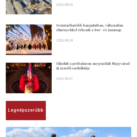
2026.08.05
Fenntarthatóbb hangulatban, változatlan
élményekkel érkezik a Bor- és Jazznap
2026.08.04
Elindult a próbaüzem: megszólalt Nagyvárad
új zenélő szökőkútja
2026.08.01
Legnépszerűbb