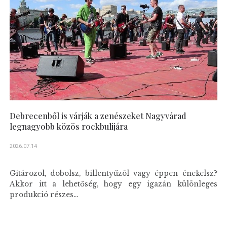
Debrecenből is várják a zenészeket Nagyvárad
legnagyobb közös rockbulijára
2026.07.14
Gitározol, dobolsz, billentyűzöl vagy éppen énekelsz?
Akkor itt a lehetőség, hogy egy igazán különleges
produkció részes...