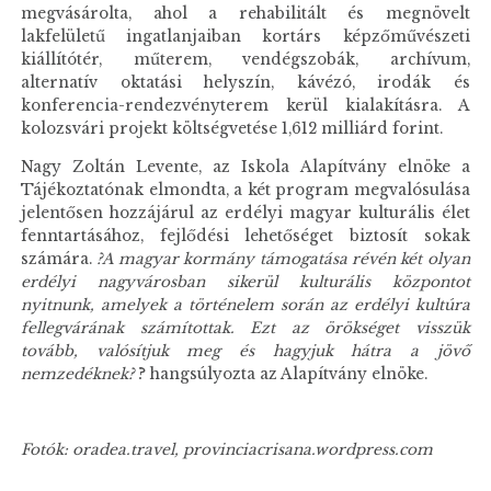
megvásárolta, ahol a rehabilitált és megnövelt
lakfelületű ingatlanjaiban kortárs képzőművészeti
kiállítótér, műterem, vendégszobák, archívum,
alternatív oktatási helyszín, kávézó, irodák és
konferencia-rendezvényterem kerül kialakításra. A
kolozsvári projekt költségvetése 1,612 milliárd forint.
Nagy Zoltán Levente, az Iskola Alapítvány elnöke a
Tájékoztatónak elmondta, a két program megvalósulása
jelentősen hozzájárul az erdélyi magyar kulturális élet
fenntartásához, fejlődési lehetőséget biztosít sokak
számára.
?A magyar kormány támogatása révén két olyan
erdélyi nagyvárosban sikerül kulturális központot
nyitnunk, amelyek a történelem során az erdélyi kultúra
fellegvárának számítottak. Ezt az örökséget visszük
tovább, valósítjuk meg és hagyjuk hátra a jövő
nemzedéknek?
? hangsúlyozta az Alapítvány elnöke.
Fotók: oradea.travel, provinciacrisana.wordpress.com