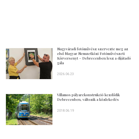
Nagyváradi fotóművész szervezte meg az
első Magyar Nemzetközi Fotóművészeti
Körversenyt – Debrecenben lesz a díjátadó
gála
2026.06.23
Villamos pályarekonstrukció kezdődik
Debrecenben, változik a közlekedés
2018.06.19