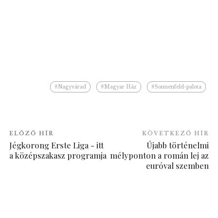
#Nagyvárad
#Magyar Ház
#Sonnenfeld-palota
ELŐZŐ HÍR
KÖVETKEZŐ HÍR
Jégkorong Erste Liga - itt
Újabb történelmi
a középszakasz programja
mélyponton a román lej az
euróval szemben