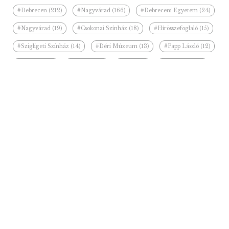
#Debrecen (212)
#Nagyvárad (166)
#Debreceni Egyetem (24)
#Nagyvárad (19)
#Csokonai Színház (18)
#Hírösszefoglaló (15)
#Szigligeti Színház (14)
#Déri Múzeum (13)
#Papp László (12)
#fesztivál (10)
#kiállítás (10)
#Bihar (9)
#Ilie Bolojan (8)
#felújítás (8)
#Partiumi Keresztény Egyetem (7)
Kapcsolódó hírek a kategóriában