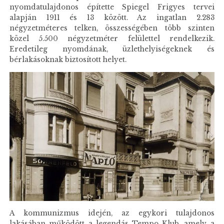
nyomdatulajdonos építette Spiegel Frigyes tervei
alapján 1911 és 13 között. Az ingatlan 2.283
négyzetméteres telken, összességében több szinten
közel 5.500 négyzetméter felülettel rendelkezik.
Eredetileg nyomdának, üzlethelyiségeknek és
bérlakásoknak biztosított helyet.
A kommunizmus idején, az egykori tulajdonos
lakásában működött a legendás Tempo Klub, amely a