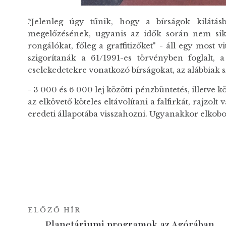
?Jelenleg úgy tűnik, hogy a bírságok kilát
megelőzésének, ugyanis az idők során nem sike
rongálókat, főleg a graffitizőket" - áll egy most v
szigorítanák a 61/1991-es törvényben foglalt, 
cselekedetekre vonatkozó bírságokat, az alábbiak s
- 3 000 és 6 000 lej közötti pénzbüntetés, illetve k
az elkövető köteles eltávolítani a falfirkát, rajzolt
eredeti állapotába visszahozni. Ugyanakkor elkoboz
ELŐZŐ HÍR
Planetáriumi programok az Agórában