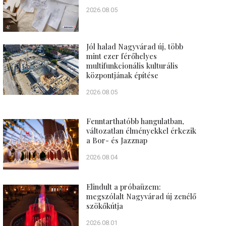
2026.08.05
Jól halad Nagyvárad új, több
mint ezer férőhelyes
multifunkcionális kulturális
központjának építése
2026.08.05
Fenntarthatóbb hangulatban,
változatlan élményekkel érkezik
a Bor- és Jazznap
2026.08.04
Elindult a próbaüzem:
megszólalt Nagyvárad új zenélő
szökőkútja
2026.08.01