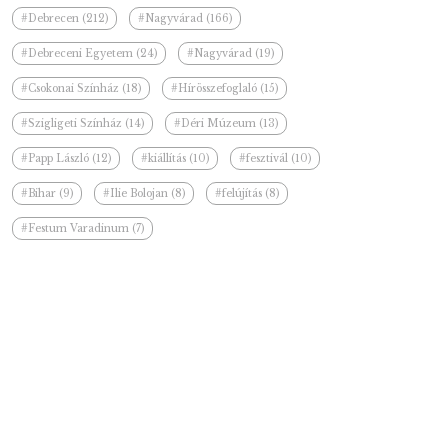
#Debrecen (212)
#Nagyvárad (166)
#Debreceni Egyetem (24)
#Nagyvárad (19)
#Csokonai Színház (18)
#Hírösszefoglaló (15)
#Szigligeti Színház (14)
#Déri Múzeum (13)
#Papp László (12)
#kiállítás (10)
#fesztivál (10)
#Bihar (9)
#Ilie Bolojan (8)
#felújítás (8)
#Festum Varadinum (7)