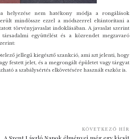
ásba helyezése nem hatékony módja a rongálások
rült mindössze ezzel a módszerrel eltántorítani a
itatott törvényjavaslat indoklásában. A javaslat szerint
a társadalmi együttélést és a közrendet megzavaró
zerint:
ötelező jellegű kiegésztő szankció, ami azt jelenti, hogy
 vagy festett jelet, és a megrongált épületet vagy tárgyat
ható a szabálysértés elkövetésére használt eszköz is.
KÖVETKEZŐ HÍR
A Szent László Napok élményei még egy kicsit