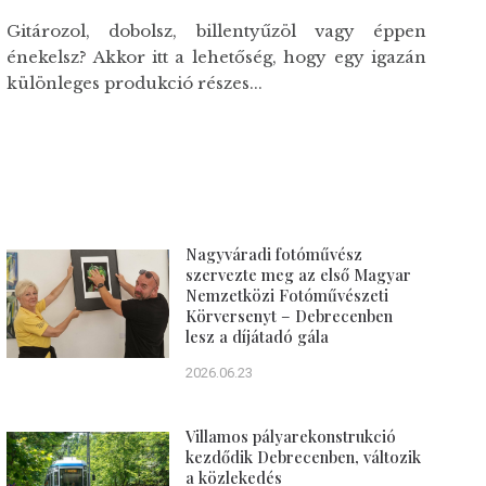
Gitározol, dobolsz, billentyűzöl vagy éppen
énekelsz? Akkor itt a lehetőség, hogy egy igazán
különleges produkció részes...
Nagyváradi fotóművész
szervezte meg az első Magyar
Nemzetközi Fotóművészeti
Körversenyt – Debrecenben
lesz a díjátadó gála
2026.06.23
Villamos pályarekonstrukció
kezdődik Debrecenben, változik
a közlekedés