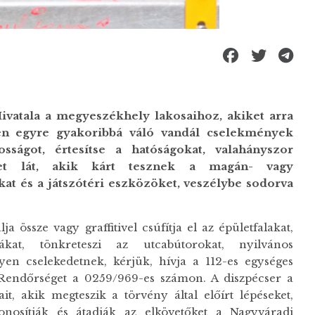
ivatala a megyeszékhely lakosaihoz, akiket arra
tén egyre gyakoribbá váló vandál cselekmények
sságot, értesítse a hatóságokat, valahányszor
eket lát, akik kárt tesznek a magán- vagy
at és a játszótéri eszközöket, veszélybe sodorva
a össze vagy graffitivel csúfítja el az épületfalakat,
kákat, tönkreteszi az utcabútorokat, nyilvános
yen cselekedetnek, kérjük, hívja a 112-es egységes
i Rendőrséget a 0259/969-es számon. A diszpécser a
, akik megteszik a törvény által előírt lépéseket,
zonosítják és átadják az elkövetőket a Nagyváradi