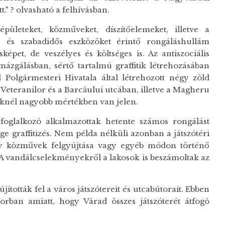
." ? olvasható a felhívásban.
ületeket, közműveket, díszítőelemeket, illetve a
- és szabadidős eszközöket érintő rongáláshullám
képet, de veszélyes és költséges is. Az antiszociális
ázgálásban, sértő tartalmú graffitik létrehozásában
olgármesteri Hivatala által létrehozott négy zöld
 Veteranilor és a Barcăului utcában, illetve a Magheru
ieknél nagyobb mértékben van jelen.
 foglalkozó alkalmazottak hetente számos rongálást
e graffitizés. Nem példa nélküli azonban a játszótéri
gy közművek felgyújtása vagy egyéb módon történő
. A vandálcselekményekről a lakosok is beszámoltak az
tották fel a város játszótereit és utcabútorait. Ebben
rban amiatt, hogy Várad összes játszóterét átfogó