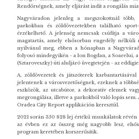
Rendőrségnek, amely eljárást indít a rongálás miatt
Nagyváradon jelenleg a megszokottnál több, ép
parkokban és zöldövezetekben található sport
érzékelhető. A jelenség nemcsak csúfítja a város
magatartás, amely elsősorban engedély nélküli m
nyilvánul meg, ebben a hónapban a Nagyvárad P
folyosó mindegyikén - a Ion Bogdan, a Soarelui, a
(Sztaroveszky) úti aluljáró üvegtetején - az eddig
A, zöldövezetek és játszóterek karbantartásával
jelentenek a városvezetőségnek, ezeknek a többség
eszközök, az utcabútor, a dekoratív elemek va
megrongálása, illetve a parkokból való lopás sem
Oradea City Report applikáción keresztül.
2021 során 350 828 lej értékű munkálatok révén újí
az évben ez az összeg még nagyobb lesz, elsőso
program keretében korszerűsítik.