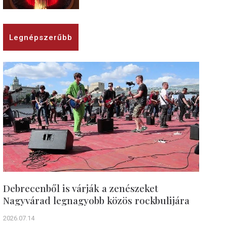
Legnépszerűbb
Debrecenből is várják a zenészeket
Nagyvárad legnagyobb közös rockbulijára
2026.07.14