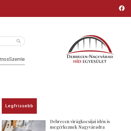
znos
Szemle
Legfrissebb
Debrecen virágkocsijai idén is
megérkeznek Nagyváradra