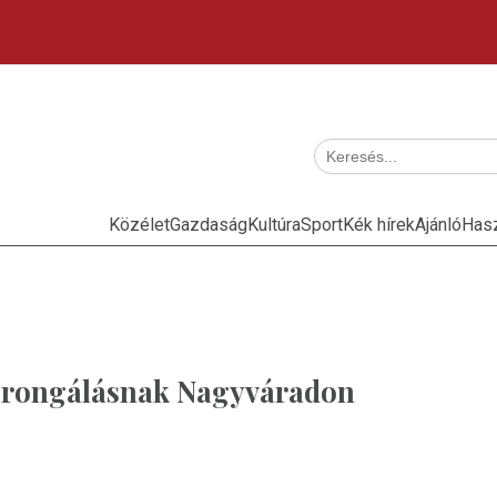
Közélet
Gazdaság
Kultúra
Sport
Kék hírek
Ajánló
Has
a rongálásnak Nagyváradon