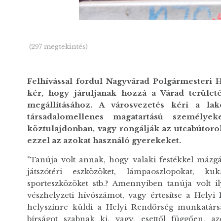
(297 megtekintés)
Felhívással fordul Nagyvárad Polgármesteri H
kér, hogy járuljanak hozzá a Várad terüle
megállításához. A városvezetés kéri a lako
társadalomellenes magatartású személy
köztulajdonban, vagy rongálják az utcabútorok
ezzel az azokat használó gyerekeket.
"Tanúja volt annak, hogy valaki festékkel mázgálj
játszótéri eszközöket, lámpaoszlopokat, ku
sporteszközöket stb.? Amennyiben tanúja volt il
vészhelyzeti hívószámot, vagy értesítse a Hely
helyszínre küldi a Helyi Rendőrség munkatársait
bírságot szabnak ki, vagy, esettől függően, a