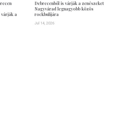
brecen
Debrecenből is várják a zenészeket
Nagyvárad legnagyobb közös
 várják a
rockbulijára
Jul 14, 2026
Debrecen–Nagyvárad
Tudástár
Testvérvárosok
Közös múlt
vasói
Emlékezet
sről
Debrecen múltja
Debrecen jelene
Debreceni képeslapok (képgaléria)
Nagyvárad múltja
Nagyvárad jelene