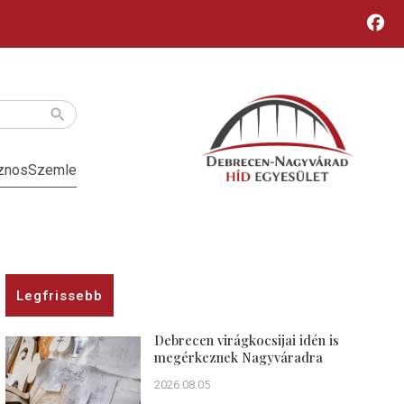
znos
Szemle
Legfrissebb
Debrecen virágkocsijai idén is
megérkeznek Nagyváradra
2026.08.05