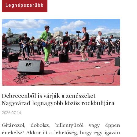
Legnépszerűbb
Debrecenből is várják a zenészeket
Nagyvárad legnagyobb közös rockbulijára
2026.07.14
Gitározol, dobolsz, billentyűzöl vagy éppen
énekelsz? Akkor itt a lehetőség, hogy egy igazán