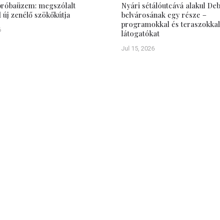
 próbaüzem: megszólalt
Nyári sétálóutcává alakul De
új zenélő szökőkútja
belvárosának egy része –
programokkal és teraszokkal
6
látogatókat
Jul 15, 2026
Hasznos
ÁSZF, Adatbiztonság
Impresszum
 Nagyvárad polgárait az
ókról, törvényhozási-,
Médiaajánlat
 közéleti eseményekről.
Szabályzat a jogellenes ol
megyei és régiós hírről,
hozzászólásokkal szembeni fellépé
pcsolatát befolyásolja
 hírportál feladatának
en. Ugyanakkor szeretné
 található, szomszédos