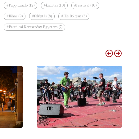
#Papp László (12)
#kiállítás (10)
#fesztivál (10)
#Bihar (9)
#felújítás (8)
#Ilie Bolojan (8)
#Partiumi Keresztény Egyetem (7)