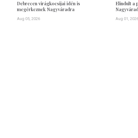
Debrecen virágkocsijai idén is
Elindult a
megérkeznek Nagyváradra
Nagyvárad 
Aug 05, 2026
Aug 01, 202
A Debrecen-Nagyváradi Értesítő célja: értesíteni Debrecen és
őket kölcsönösen érintő, számukra fontos közérdekű informáci
közigazgatási-, politikai-, gazdasági-, kulturális-, sport- és
Igyekszik naprakész tájékoztatást nyújtani minden olyan helyi, 
amely a két város lakosságának életét, egymáshoz fűződő ka
vagy befolyásolhatja. Legyen szó magán- vagy közügyekről, a
tekinti az egymás városaiba utazókat segíteni céljaik eléréséb
a híd szerepét betölteni a román-magyar határ két oldalán
közösségek között.