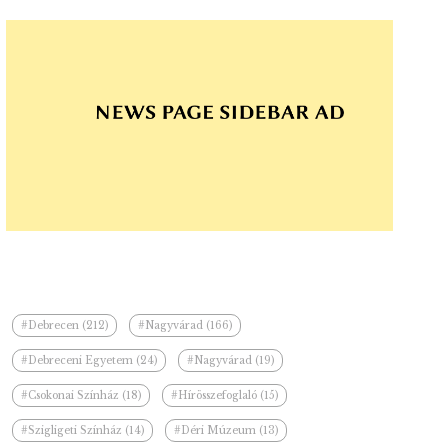
#Debrecen (212)
#Nagyvárad (166)
#Debreceni Egyetem (24)
#Nagyvárad (19)
#Csokonai Színház (18)
#Hírösszefoglaló (15)
#Szigligeti Színház (14)
#Déri Múzeum (13)