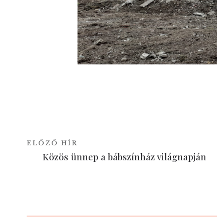
ELŐZŐ HÍR
Közös ünnep a bábszínház világnapján