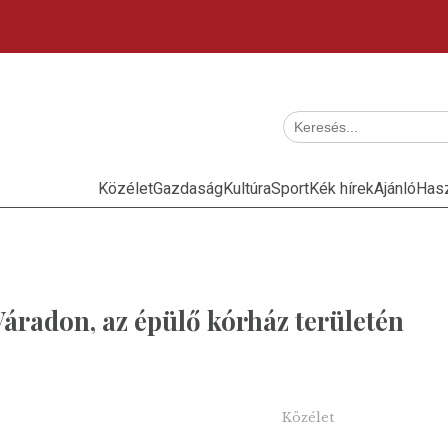
Közélet
Gazdaság
Kultúra
Sport
Kék hírek
Ajánló
Has
áradon, az épülő kórház területén
Közélet