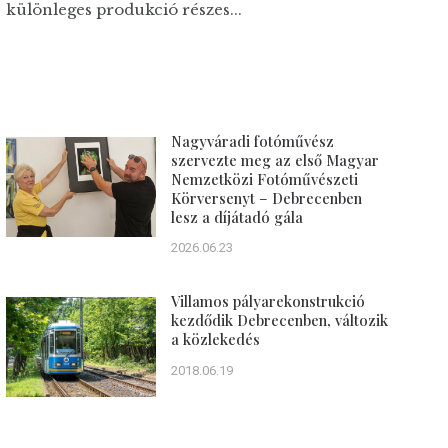
különleges produkció részes...
Nagyváradi fotóművész
szervezte meg az első Magyar
Nemzetközi Fotóművészeti
Körversenyt – Debrecenben
lesz a díjátadó gála
2026.06.23
Villamos pályarekonstrukció
kezdődik Debrecenben, változik
a közlekedés
2018.06.19