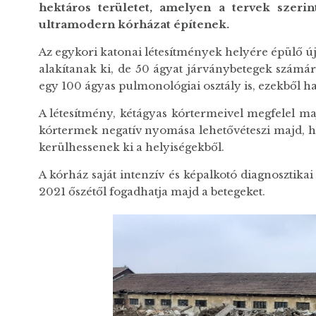
hektáros területet, amelyen a tervek szerin
ultramodern kórházat építenek.
Az egykori katonai létesítmények helyére épülő új
alakítanak ki, de 50 ágyat járványbetegek számár
egy 100 ágyas pulmonológiai osztály is, ezekből h
A létesítmény, kétágyas kórtermeivel megfelel ma
kórtermek negatív nyomása lehetővéteszi majd, h
kerülhessenek ki a helyiségekből.
A kórház saját intenzív és képalkotó diagnosztika
2021 őszétől fogadhatja majd a betegeket.