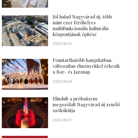
Jól halad Nagyvárad új, több
mint ezer férőhelyes
multifunkcionális kulturális
központjának építése
2026.08.05
Fenntarthatóbb hangulatban,
változatlan élményekkel érkezik
a Bor- és Jazznap
2026.08.04
Elindult a próbaüzem:
megszólalt Nagyvárad új zenélő
szökőkútja
2026.08.01