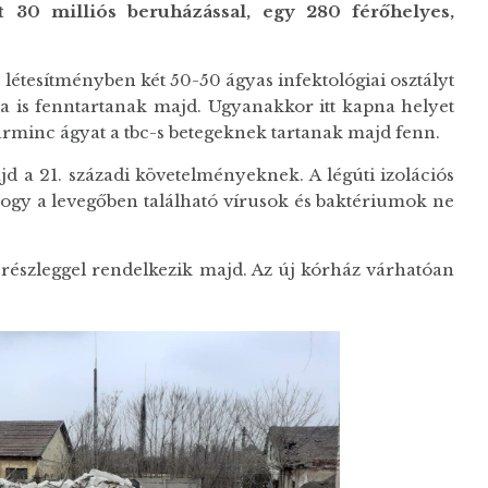
t 30 milliós beruházással, egy 280 férőhelyes,
 létesítményben két 50-50 ágyas infektológiai osztályt
a is fenntartanak majd. Ugyanakkor itt kapna helyet
arminc ágyat a tbc-s betegeknek tartanak majd fenn.
jd a 21. századi követelményeknek. A légúti izolációs
ogy a levegőben található vírusok és baktériumok ne
i részleggel rendelkezik majd. Az új kórház várhatóan