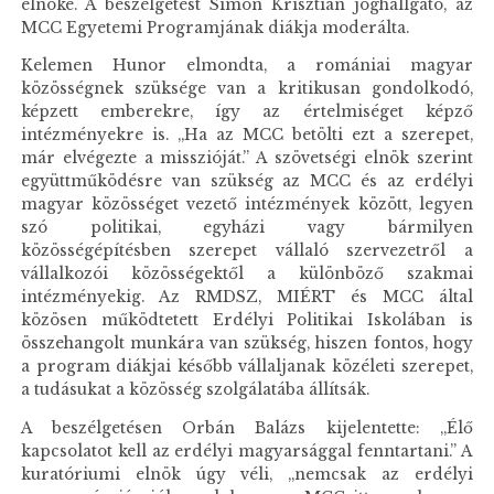
elnöke. A beszélgetést Simon Krisztián joghallgató, az
MCC Egyetemi Programjának diákja moderálta.
Kelemen Hunor elmondta, a romániai magyar
közösségnek szüksége van a kritikusan gondolkodó,
képzett emberekre, így az értelmiséget képző
intézményekre is. „Ha az MCC betölti ezt a szerepet,
már elvégezte a misszióját.” A szövetségi elnök szerint
együttműködésre van szükség az MCC és az erdélyi
magyar közösséget vezető intézmények között, legyen
szó politikai, egyházi vagy bármilyen
közösségépítésben szerepet vállaló szervezetről a
vállalkozói közösségektől a különböző szakmai
intézményekig. Az RMDSZ, MIÉRT és MCC által
közösen működtetett Erdélyi Politikai Iskolában is
összehangolt munkára van szükség, hiszen fontos, hogy
a program diákjai később vállaljanak közéleti szerepet,
a tudásukat a közösség szolgálatába állítsák.
A beszélgetésen Orbán Balázs kijelentette: „Élő
kapcsolatot kell az erdélyi magyarsággal fenntartani.” A
kuratóriumi elnök úgy véli, „nemcsak az erdélyi