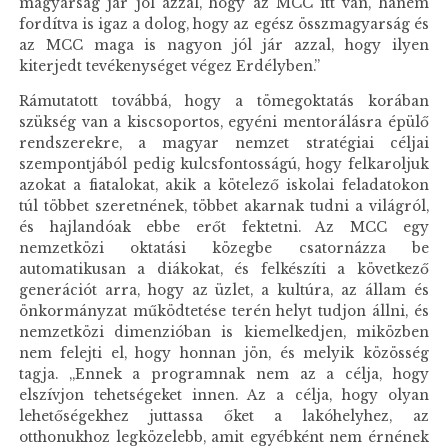
magyarság jár jól azzal, hogy az MCC itt van, hanem
fordítva is igaz a dolog, hogy az egész összmagyarság és
az MCC maga is nagyon jól jár azzal, hogy ilyen
kiterjedt tevékenységet végez Erdélyben.”
Rámutatott továbbá, hogy a tömegoktatás korában
szükség van a kiscsoportos, egyéni mentorálásra épülő
rendszerekre, a magyar nemzet stratégiai céljai
szempontjából pedig kulcsfontosságú, hogy felkaroljuk
azokat a fiatalokat, akik a kötelező iskolai feladatokon
túl többet szeretnének, többet akarnak tudni a világról,
és hajlandóak ebbe erőt fektetni. Az MCC egy
nemzetközi oktatási közegbe csatornázza be
automatikusan a diákokat, és felkészíti a következő
generációt arra, hogy az üzlet, a kultúra, az állam és
önkormányzat működtetése terén helyt tudjon állni, és
nemzetközi dimenzióban is kiemelkedjen, miközben
nem felejti el, hogy honnan jön, és melyik közösség
tagja. „Ennek a programnak nem az a célja, hogy
elszívjon tehetségeket innen. Az a célja, hogy olyan
lehetőségekhez juttassa őket a lakóhelyhez, az
otthonukhoz legközelebb, amit egyébként nem érnének