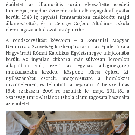
épületet: az államosítás során elveszítette eredeti
funkcióját, majd az évtizedek alatt elhanyagolt állapotba
került. 1948-ig egyházi fenntartásban működött, majd
államosították, és a George Coșbuc Általános Iskola
elemi tagozata költözött az épületbe.
A rendszerváltást követően – a Romániai Magyar
Demokrata Szövetség közbenjárására – az épület újra a
Nagyváradi Római Katolikus Egyházmegye tulajdonába
került, Az ingatlan ekkorra már súlyosan leromlott
állapotban volt, ezért az egyház állagmegőrző
munkálatokba kezdett: központi fűtést épített ki,
nyílászárókat cserélt, megerősítette a homlokzat
díszítőelemeit, és felújította a bejáratot. A helyreállítás
főbb szakaszai 2009-re zárultak le, majd 2011-től a
Szacsvay Imre Általános Iskola elemi tagozata használta
az épületet.