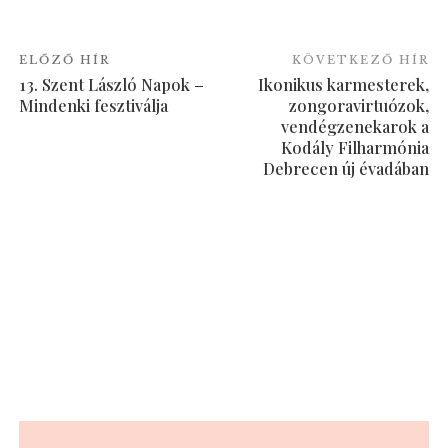
ELŐZŐ HÍR
KÖVETKEZŐ HÍR
13. Szent László Napok –
Ikonikus karmesterek,
Mindenki fesztiválja
zongoravirtuózok,
vendégzenekarok a
Kodály Filharmónia
Debrecen új évadában