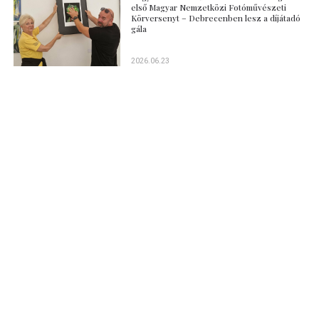
első Magyar Nemzetközi Fotóművészeti
Körversenyt – Debrecenben lesz a díjátadó
gála
2026.06.23
Villamos pályarekonstrukció kezdődik
Debrecenben, változik a közlekedés
2018.06.19