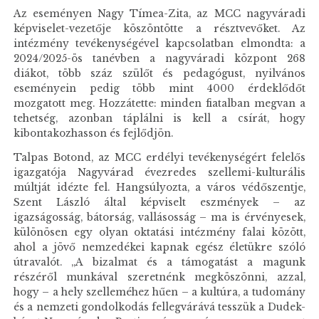
Az eseményen Nagy Tímea-Zita, az MCC nagyváradi
képviselet-vezetője köszöntötte a résztvevőket. Az
intézmény tevékenységével kapcsolatban elmondta: a
2024/2025-ös tanévben a nagyváradi központ 268
diákot, több száz szülőt és pedagógust, nyilvános
eseményein pedig több mint 4000 érdeklődőt
mozgatott meg. Hozzátette: minden fiatalban megvan a
tehetség, azonban táplálni is kell a csírát, hogy
kibontakozhasson és fejlődjön.
Talpas Botond, az MCC erdélyi tevékenységért felelős
igazgatója Nagyvárad évezredes szellemi-kulturális
múltját idézte fel. Hangsúlyozta, a város védőszentje,
Szent László által képviselt eszmények – az
igazságosság, bátorság, vallásosság – ma is érvényesek,
különösen egy olyan oktatási intézmény falai között,
ahol a jövő nemzedékei kapnak egész életükre szóló
útravalót. „A bizalmat és a támogatást a magunk
részéről munkával szeretnénk megköszönni, azzal,
hogy – a hely szelleméhez hűen – a kultúra, a tudomány
és a nemzeti gondolkodás fellegvárává tesszük a Dudek-