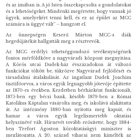
és az imában is. A jó Isten összekapcsolta a gondolatokat
és a lehetőségeket. Mindenki megértette, hogy vannak jó
ügyek, amelyekért tenni kell, és ez az épület az MCC
számára is üggyé vált” – hangzott el.
Az ünnepségen Keserű Márton MCC-s diák
hegedűjátékát hallgatták meg a résztvevők.
Az MCC erdélyi tehetséggondozó tevékenységének
fontos mérföldköve a nagyváradi központ megnyitása.
A Körös utcai Dudek-ház évszázadokon át változó
funkciókat töltött be, tükrözve Nagyvárad fejlődését és
társadalmi átalakulását. Az ingatlant Dudek Joachim
tisztifőorvos, a város egyik legnagyobb jótevője építtette
az 1870-es években. Kezdetben bérházként funkcionált,
1875-ben egy bécsi bank, később 1879-ben a Római
Katolikus Káptalan vásárolta meg, és iskolává alakíttatta
át. Az intézmény 1880-ban nyitotta meg kapuit, és
hamar a város egyik legelismertebb oktatási
helyszínévé vált. Hírnevét tovább erősítette, hogy 1884-
ben Trefort Ágoston közoktatásügyi miniszter is
meglátogatta. A 20. század viharai nem kímélték az