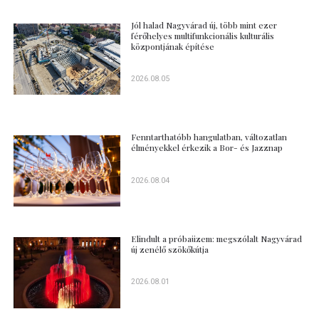
Jól halad Nagyvárad új, több mint ezer
férőhelyes multifunkcionális kulturális
központjának építése
2026.08.05
Fenntarthatóbb hangulatban, változatlan
élményekkel érkezik a Bor- és Jazznap
2026.08.04
Elindult a próbaüzem: megszólalt Nagyvárad
új zenélő szökőkútja
2026.08.01