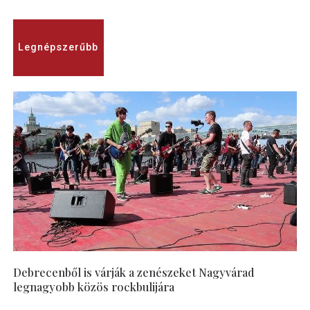
Legnépszerűbb
Debrecenből is várják a zenészeket Nagyvárad
legnagyobb közös rockbulijára