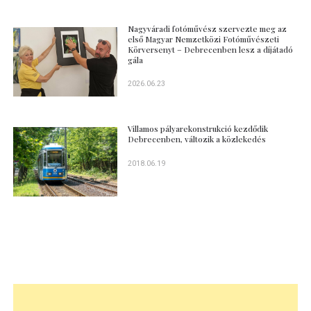
Nagyváradi fotóművész szervezte meg az
első Magyar Nemzetközi Fotóművészeti
Körversenyt – Debrecenben lesz a díjátadó
gála
2026.06.23
Villamos pályarekonstrukció kezdődik
Debrecenben, változik a közlekedés
2018.06.19