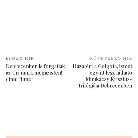
ELŐZŐ HÍR
KÖVETKEZŐ HÍR
Debrecenben is forgatják
Hazatért a Golgota, ismét
az Úri muri, megazisten!
együtt lesz látható
című filmet
Munkácsy Krisztus-
trilógiája Debrecenben