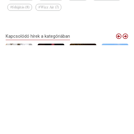
#felújítás (8)
#Wizz Air (7)
Kapcsolódó hírek a kategóriában
Debrecen
Elindult a
Nyári
Debrecenből is
virágkocsijai
próbaüzem:
sétálóutcává
várják a