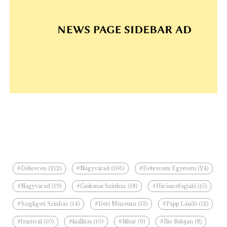
#Debrecen (212)
#Nagyvárad (166)
#Debreceni Egyetem (24)
#Nagyvárad (19)
#Csokonai Színház (18)
#Hírösszefoglaló (15)
#Szigligeti Színház (14)
#Déri Múzeum (13)
#Papp László (12)
#fesztivál (10)
#kiállítás (10)
#Bihar (9)
#Ilie Bolojan (8)