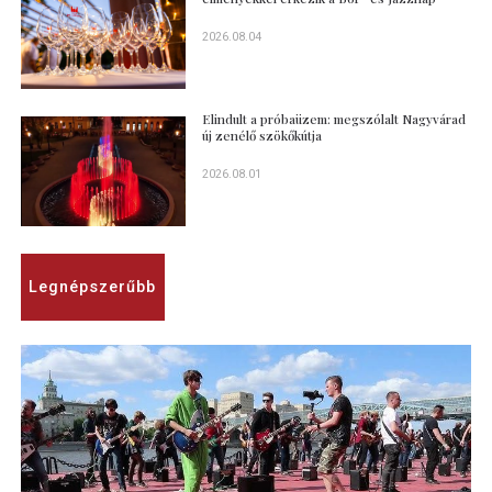
2026.08.04
Elindult a próbaüzem: megszólalt Nagyvárad
új zenélő szökőkútja
2026.08.01
Legnépszerűbb