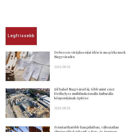
Legfrissebb
Debrecen virágkocsijai idén is megérkeznek
Nagyváradra
2026.08.05
Jól halad Nagyvárad új, több mint ezer
férőhelyes multifunkcionális kulturális
központjának építése
2026.08.05
Fenntarthatóbb hangulatban, változatlan
élményekkel érkezik a Bor- és Jazznap