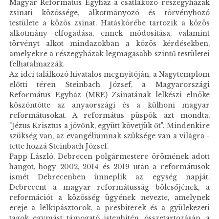
Magyar Református Egyház a csatlakozó részegyházak
zsinati közössége, alkotmányozó és törvényhozó
testülete a közös zsinat. Hatáskörébe tartozik a közös
alkotmány elfogadása, ennek módosítása, valamint
törvényt alkot mindazokban a közös kérdésekben,
amelyekre a részegyházak legmagasabb szintű testületei
felhatalmazzák.
Az idei találkozó hivatalos megnyitóján, a Nagytemplom
előtti téren Steinbach József, a Magyarországi
Református Egyház (MRE) Zsinatának lelkészi elnöke
köszöntötte az anyaországi és a külhoni magyar
reformátusokat. A református püspök azt mondta,
"Jézus Krisztus a jövőnk, együtt követjük őt". Mindenkire
szükség van, az evangéliumnak szüksége van a világra -
tette hozzá Steinbach József.
Papp László, Debrecen polgármestere örömének adott
hangot, hogy 2002, 2014 és 2019 után a reformátusok
ismét Debrecenben ünneplik az egység napját.
Debrecent a magyar reformátusság bölcsőjének, a
reformációt a közösség ügyének nevezte, amelynek
ereje a lelkipásztorok, a presbiterek és a gyülekezeti
tagok egymást támogató istenhitén, összetartozásán, a