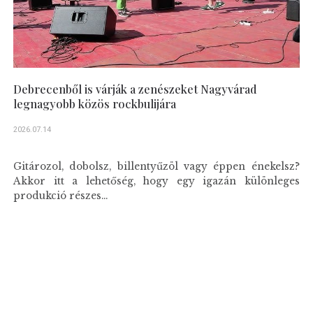
Debrecenből is várják a zenészeket Nagyvárad
legnagyobb közös rockbulijára
2026.07.14
Gitározol, dobolsz, billentyűzöl vagy éppen énekelsz?
Akkor itt a lehetőség, hogy egy igazán különleges
produkció részes...