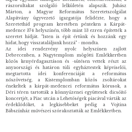
rászorultakat szolgáló lelkületén alapszik. Juhász
Márton, a Magyar Református Szeretetszolgálat
Alapítvány ügyvezető igazgatója felidézte, hogy a
Szeretethíd program keretében pénteken a Kárpát-
medence 374 helyszínén, több mint 13 ezren építették a
szeretet hídját. "Isten is épít értünk és hozzánk egy
hidat, hogy visszataláljunk hozzá" - mondta.
Az idei rendezvény nyolc helyszínen zajlott
Debrecenben, a Nagytemplom mögötti Emlékkertben
közös kenyérdagasztáson és -sütésen vettek részt az
anyaországi és határon túli egyháztestek képviselői,
megtartotta idei konferenciáját a református
nőszövetség, a Kistemplomban közös zsoltárokat
énekeltek a kárpát-medencei református kórusok, a
Déri téren tartották a könnyűzenei együttesek dicsőítő
koncertjét, a Piac utcán a Lehetőségek piacával várták az
érdeklődőket, a legkisebbeket pedig a Vojtina
Bábszínház művészei szórakoztatták az Emlékkertben.