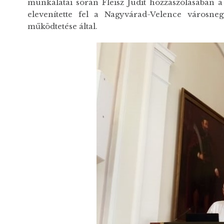
munkálatai során Fleisz Judit hozzászólásában a
elevenítette fel a Nagyvárad-Velence városnegy
működtetése által.