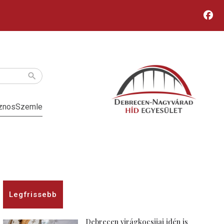
znos
Szemle
Legfrissebb
Debrecen virágkocsijai idén is