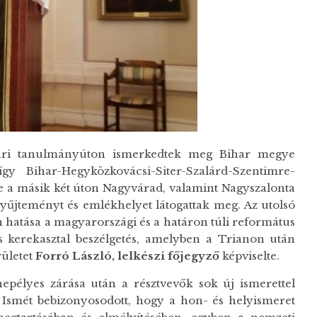
hari tanulmányúton ismerkedtek meg Bihar megye
y Bihar-Hegyközkovácsi-Siter-Szalárd-Szentimre-
etve a másik két úton Nagyvárad, valamint Nagyszalonta
űjteményt és emlékhelyet látogattak meg. Az utolsó
hatása a magyarországi és a határon túli református
 kerekasztal beszélgetés, amelyben a Trianon után
rületet
Forró László, lelkészi főjegyző
képviselte.
élyes zárása után a résztvevők sok új ismerettel
a. Ismét bebizonyosodott, hogy a hon- és helyismeret