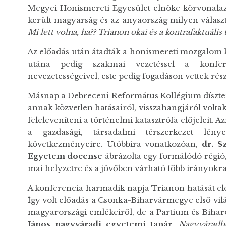
Megyei Honismereti Egyesület elnöke körvonalazt
került magyarság és az anyaország milyen választ
Mi lett volna, ha?? Trianon okai és a kontrafaktuális 
Az előadás után átadták a honismereti mozgalom kit
utána pedig szakmai vezetéssel a konfer
nevezetességeivel, este pedig fogadáson vettek rés
Másnap a Debreceni Református Kollégium díszter
annak közvetlen hatásairól, visszahangjáról volta
feleleveníteni a történelmi katasztrófa előjeleit.
a gazdasági, társadalmi térszerkezet lény
következményeire. Utóbbira vonatkozóan,
dr. S
Egyetem docense
ábrázolta egy formálódó régió, 
mai helyzetre és a jövőben várható főbb irányokra 
A konferencia harmadik napja Trianon hatását elem
Így volt előadás a Csonka-Biharvármegye első vi
magyarországi emlékeiről, de a Partium és Bihar
János nagyváradi egyetemi tanár
,
Nagyváradbó