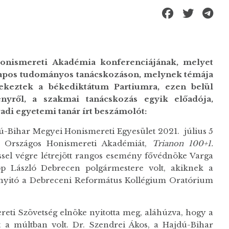
onismereti Akadémia konferenciájának, melyet
apos tudományos tanácskozáson, melynek témája
tekeztek a békediktátum Partiumra, ezen belül
nyről, a szakmai tanácskozás egyik előadója,
radi egyetemi tanár írt beszámolót:
ú-Bihar Megyei Honismereti Egyesület 2021. július 5
. Országos Honismereti Akadémiát,
Trianon 100+1.
ssel végre létrejött rangos esemény fővédnöke Varga
pp László Debrecen polgármestere volt, akiknek a
nyitó a Debreceni Református Kollégium Oratórium
eti Szövetség elnöke nyitotta meg, aláhúzva, hogy a
 a múltban volt. Dr. Szendrei Ákos, a Hajdú-Bihar