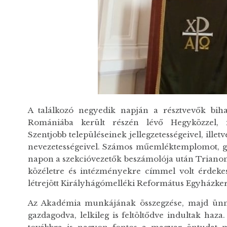
A találkozó negyedik napján a résztvevők bi
Romániába került részén lévő Hegyközzel, íg
Szentjobb településeinek jellegzetességeivel, ill
nevezetességeivel. Számos műemléktemplomot, gy
napon a szekcióvezetők beszámolója után Trianon 
közéletre és intézményekre címmel volt érdekes
létrejött Királyhágómelléki Református Egyházke
Az Akadémia munkájának összegzése, majd ünnep
gazdagodva, lelkileg is feltöltődve indultak haz