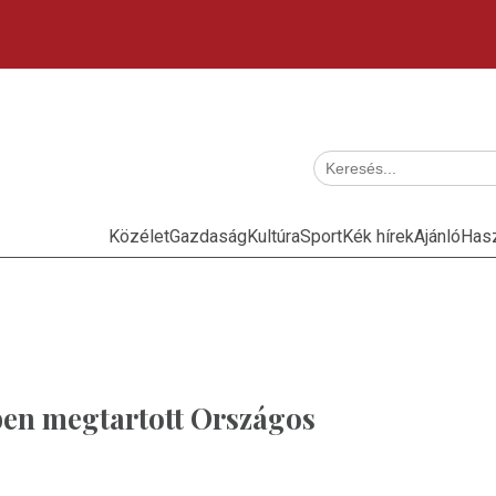
Közélet
Gazdaság
Kultúra
Sport
Kék hírek
Ajánló
Has
en megtartott Országos