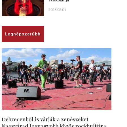
2026.08.01
Legnépszerűbb
Debrecenből is várják a zenészeket
Nagyvárad legnagyobb közös rockbulijára