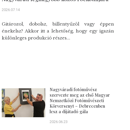
2026.07.14
Gitározol, dobolsz, billentyűzöl vagy éppen
énekelsz? Akkor itt a lehetőség, hogy egy igazán
különleges produkció részes...
Nagyváradi fotóművész
szervezte meg az első Magyar
Nemzetközi Fotóművészeti
Körversenyt – Debrecenben
lesz a díjátadó gála
2026.06.23