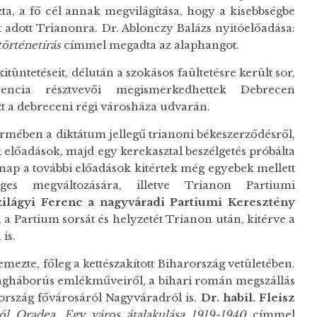
a, a fő cél annak megvilágítása, hogy a kisebbségbe
 adott Trianonra. Dr. Ablonczy Balázs nyitóelőadása:
történetírás
címmel megadta az alaphangot.
üntetéseit, délután a szokásos faültetésre került sor,
encia résztvevői megismerkedhettek Debrecen
zt a debreceni régi városháza udvarán.
mében a diktátum jellegű trianoni békeszerződésről,
k előadások, majd egy kerekasztal beszélgetés próbálta
 Aznap a további előadások kitértek még egyebek mellett
eges megváltozására, illetve Trianon Partiumi
zilágyi Ferenc a nagyváradi Partiumi Keresztény
a Partium sorsát és helyzetét Trianon után, kitérve a
is.
ezte, főleg a kettészakított Biharország vetületében.
lágháborús emlékműveiről, a bihari román megszállás
ország fővárosáról Nagyváradról is.
Dr. habil. Fleisz
l Oradea. Egy város átalakulása 1919-1940
címmel