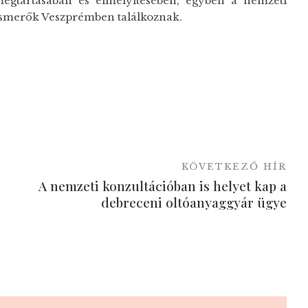
egtartásában és elmélyítésében, egyben a nemzeti
nismerők Veszprémben találkoznak.
KÖVETKEZŐ HÍR
A nemzeti konzultációban is helyet kap a
debreceni oltóanyaggyár ügye