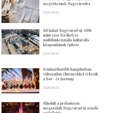
megérkeznek Nagyváradra
2026.08.05
Jól halad Nagyvárad új, több
mint ezer férőhelyes
multifunkcionális kulturális
központjának építése
2026.08.05
Fenntarthatóbb hangulatban,
változatlan élményekkel érkezik
a Bor- és Jazznap
2026.08.04
Elindult a próbaüzem:
megszólalt Nagyvárad új zenélő
szökőkútja