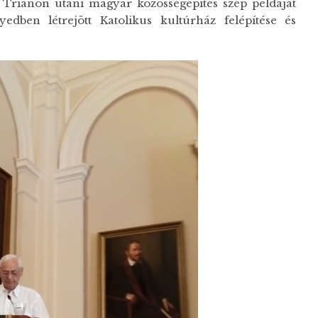
 Trianon utáni magyar közösségépítés szép példáját
edben létrejött Katolikus kultúrház felépítése és