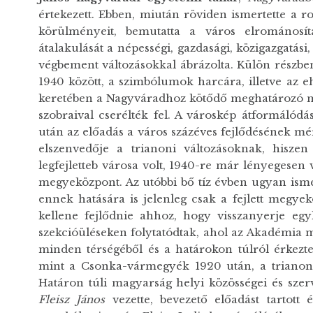
értekezett. Ebben, miután röviden ismertette a 
körülményeit, bemutatta a város elrománosítá
átalakulását a népességi, gazdasági, közigazgatási
végbement változásokkal ábrázolta. Külön részben
1940 között, a szimbólumok harcára, illetve az 
keretében a Nagyváradhoz kötődő meghatározó m
szobraival cserélték fel. A városkép átformálódás
után az előadás a város százéves fejlődésének mé
elszenvedője a trianoni változásoknak, hisz
legfejletteb városa volt, 1940-re már lényegesen
megyeközpont. Az utóbbi bő tíz évben ugyan ismét
ennek hatására is jelenleg csak a fejlett megye
kellene fejlődnie ahhoz, hogy visszanyerje egy
szekcióüléseken folytatódtak, ahol az Akadémia 
minden térségéből és a határokon túlról érkezt
mint a Csonka-vármegyék 1920 után, a trianoni 
Határon túli magyarság helyi közösségei és szer
Fleisz János
vezette, bevezető előadást tartott 