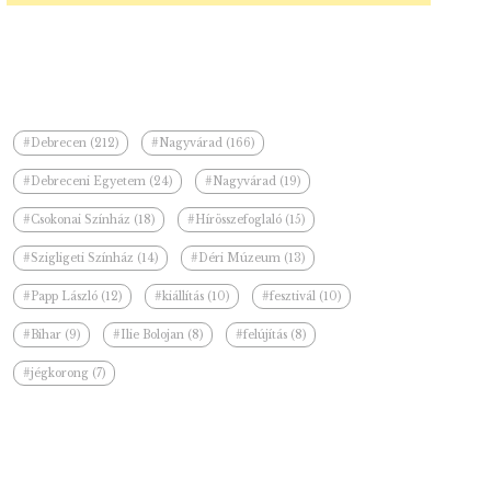
#Debrecen (212)
#Nagyvárad (166)
#Debreceni Egyetem (24)
#Nagyvárad (19)
#Csokonai Színház (18)
#Hírösszefoglaló (15)
#Szigligeti Színház (14)
#Déri Múzeum (13)
#Papp László (12)
#kiállítás (10)
#fesztivál (10)
#Bihar (9)
#Ilie Bolojan (8)
#felújítás (8)
#jégkorong (7)