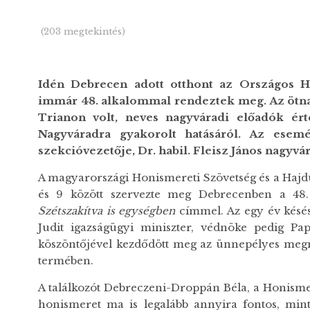
(203 megtekintés)
Idén Debrecen adott otthont az Országos H
immár 48. alkalommal rendeztek meg. Az ötn
Trianon volt, neves nagyváradi előadók ér
Nagyváradra gyakorolt hatásáról. Az esemé
szekcióvezetője, Dr. habil. Fleisz János nagyvá
A magyarországi Honismereti Szövetség és a Hajd
és 9 között szervezte meg Debrecenben a 48
Szétszakítva is egységben
címmel. Az egy év késé
Judit igazságügyi miniszter, védnöke pedig Pa
köszöntőjével kezdődött meg az ünnepélyes meg
termében.
A találkozót Debreczeni-Droppán Béla, a Honismer
honismeret ma is legalább annyira fontos, mint