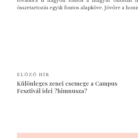
továbbra is nagyon fontos a magyar öntudat m
összetartozás egyik fontos alapköve. Jövőre a ho
ELŐZŐ HÍR
Különleges zenei csemege a Campus
Fesztivál idei ?himnusza?