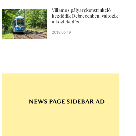
Villamos pályarekonstrukció
kezdődik Debrecenben, változik
a közlekedés
2018.06.19