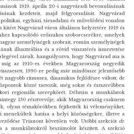
románok 1919. április 20-i nagyváradi bevonulásának
sának kezdeteit, majd felgyorsulását. Nagyvárad
, politikai, egyházi, társadalmi és művelődési vonalon
 kitért Nagyvárad város általános helyzetére 1919 és
ehhez kapcsolódó erőszakos szoborcserékre, amelyek
agyar személyiségek szobrait, román személyiségek
ának illusztrálása és a rövid visszatérés ismertetése
rlegével zárult, hangsúlyozva, hogy Nagyvárad ma is
en míg az 1910-es években Magyarország negyedik
 visszaesett, 1990-re pedig már mindössze jelentősebb
 nagyobb ritmusra, dinamikus fejlődésre váltott, de
központok közzé tartozik, még sokat és észszerűbben
kori regionális szerepkörét. Délután a munkálatok
mintegy 150 résztvevője, akik Magyarország csaknem
ek, olyan témakörökben fejthették ki véleményüket,
menekültek hatása a helyi közösségekre, illetve a
veződése Trianont követően volt. Utóbbi szekciót
dr.
és a munkálatokról beszámolót készített. A szekció