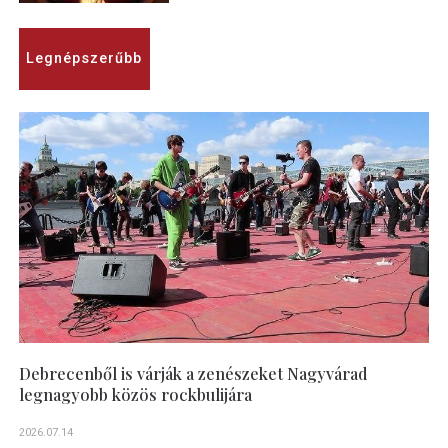
Legnépszerűbb
Debrecenből is várják a zenészeket Nagyvárad
legnagyobb közös rockbulijára
2026.07.14