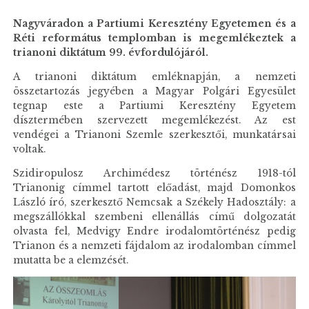
Nagyváradon a Partiumi Keresztény Egyetemen és a
Réti református templomban is megemlékeztek a
trianoni diktátum 99. évfordulójáról.
A trianoni diktátum emléknapján, a nemzeti
összetartozás jegyében a Magyar Polgári Egyesület
tegnap este a Partiumi Keresztény Egyetem
dísztermében szervezett megemlékezést. Az est
vendégei a Trianoni Szemle szerkesztői, munkatársai
voltak.
Szidiropulosz Archimédesz történész 1918-tól
Trianonig címmel tartott előadást, majd Domonkos
László író, szerkesztő Nemcsak a Székely Hadosztály: a
megszállókkal szembeni ellenállás című dolgozatát
olvasta fel, Medvigy Endre irodalomtörténész pedig
Trianon és a nemzeti fájdalom az irodalomban címmel
mutatta be a elemzését.