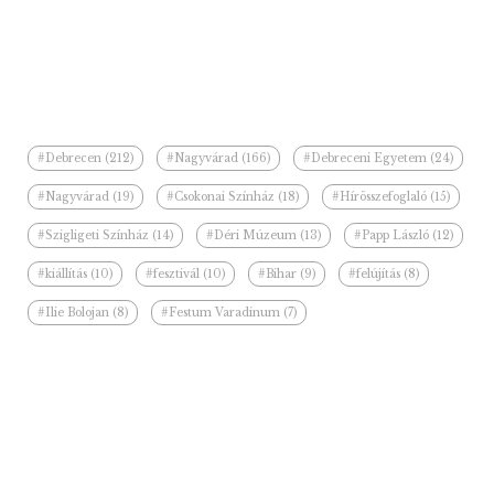
#Debrecen (212)
#Nagyvárad (166)
#Debreceni Egyetem (24)
#Nagyvárad (19)
#Csokonai Színház (18)
#Hírösszefoglaló (15)
#Szigligeti Színház (14)
#Déri Múzeum (13)
#Papp László (12)
#kiállítás (10)
#fesztivál (10)
#Bihar (9)
#felújítás (8)
#Ilie Bolojan (8)
#Festum Varadinum (7)
Kapcsolódó hírek a kategóriában