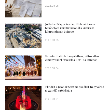
2026.08.05
Jól halad Nagyvárad új, több mint ezer
férőhelyes multifunkcionális kulturális
központjának építése
2026.08.05
Fenntarthatóbb hangulatban, változatlan
élményekkel érkezik a Bor- és Jazznap
2026.08.04
Elindult a próbaüzem: megszólalt Nagyvárad
új zenélő szökőkútja
2026.08.01