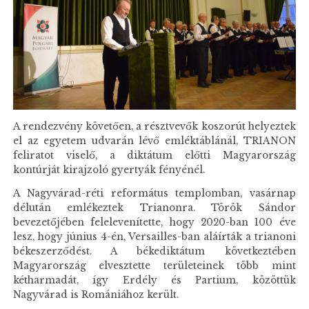
A rendezvény követően, a résztvevők koszorút helyeztek
el az egyetem udvarán lévő emléktáblánál, TRIANON
feliratot viselő, a diktátum előtti Magyarország
kontúrját kirajzoló gyertyák fényénél.
A Nagyvárad-réti református templomban, vasárnap
délután emlékeztek Trianonra. Török Sándor
bevezetőjében felelevenítette, hogy 2020-ban 100 éve
lesz, hogy június 4-én, Versailles-ban aláírták a trianoni
békeszerződést. A békediktátum következtében
Magyarország elvesztette területeinek több mint
kétharmadát, így Erdély és Partium, közöttük
Nagyvárad is Romániához került.