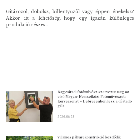
Gitározol, dobolsz, billentyűzöl vagy éppen énekelsz?
Akkor itt a lehetőség, hogy egy igazán különleges
produkció részes...
Nagyváradi fotóművész szervezte meg az
első Magyar Nemzetközi Fotóművészeti
Körversenyt – Debrecenben lesz a díjátadó
gála
2026.06.23
Villamos pályarekonstrukció kezdődik