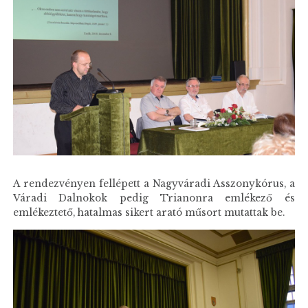
A rendezvényen fellépett a Nagyváradi Asszonykórus, a
Váradi Dalnokok pedig Trianonra emlékező és
emlékeztető, hatalmas sikert arató műsort mutattak be.