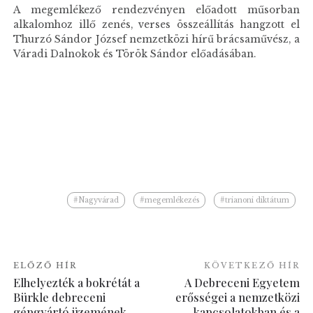
A megemlékező rendezvényen előadott műsorban
alkalomhoz illő zenés, verses összeállítás hangzott el
Thurzó Sándor József nemzetközi hírű brácsaművész, a
Váradi Dalnokok és Török Sándor előadásában.
#Nagyvárad
#megemlékezés
#trianoni diktátum
ELŐZŐ HÍR
KÖVETKEZŐ HÍR
Elhelyezték a bokrétát a
A Debreceni Egyetem
Bürkle debreceni
erősségei a nemzetközi
gépgyártó üzemének
kapcsolatokban és a