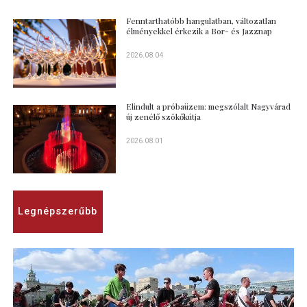
Fenntarthatóbb hangulatban, változatlan
élményekkel érkezik a Bor- és Jazznap
2026.08.04
Elindult a próbaüzem: megszólalt Nagyvárad
új zenélő szökőkútja
2026.08.01
Legnépszerűbb