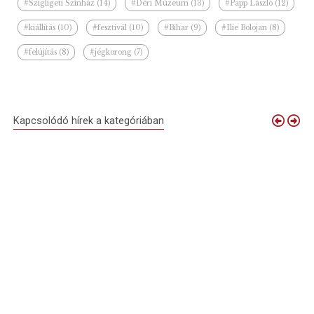
#Szigligeti Színház (14)
#Déri Múzeum (13)
#Papp László (12)
#kiállítás (10)
#fesztivál (10)
#Bihar (9)
#Ilie Bolojan (8)
#felújítás (8)
#jégkorong (7)
Kapcsolódó hírek a kategóriában