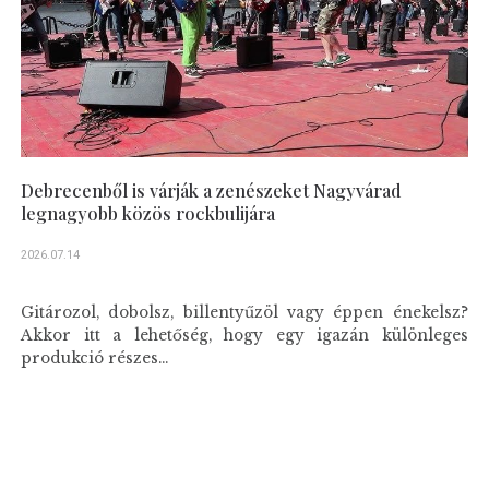
Debrecenből is várják a zenészeket Nagyvárad
legnagyobb közös rockbulijára
2026.07.14
Gitározol, dobolsz, billentyűzöl vagy éppen énekelsz?
Akkor itt a lehetőség, hogy egy igazán különleges
produkció részes...