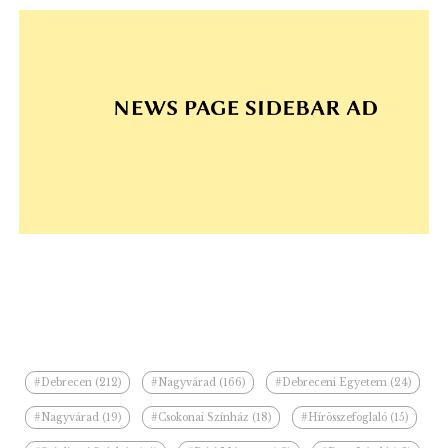
#Debrecen (212)
#Nagyvárad (166)
#Debreceni Egyetem (24)
#Nagyvárad (19)
#Csokonai Színház (18)
#Hírösszefoglaló (15)