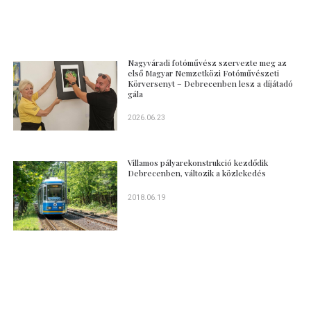
Nagyváradi fotóművész szervezte meg az
első Magyar Nemzetközi Fotóművészeti
Körversenyt – Debrecenben lesz a díjátadó
gála
2026.06.23
Villamos pályarekonstrukció kezdődik
Debrecenben, változik a közlekedés
2018.06.19