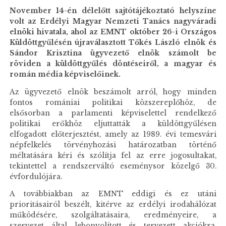
November 14-én délelőtt sajtótájékoztató helyszíne
volt az Erdélyi Magyar Nemzeti Tanács nagyváradi
elnöki hivatala, ahol az EMNT október 26-i Országos
Küldöttgyűlésén újraválasztott Tőkés László elnök és
Sándor Krisztina ügyvezető elnök számolt be
röviden a küldöttgyűlés döntéseiről, a magyar és
román média képviselőinek.
Az ügyvezető elnök beszámolt arról, hogy minden
fontos romániai politikai közszereplőhöz, de
elsősorban a parlamenti képviselettel rendelkező
politikai erőkhöz eljuttatták a küldöttgyűlésen
elfogadott előterjesztést, amely az 1989. évi temesvári
népfelkelés törvényhozási határozatban történő
méltatására kéri és szólítja fel az erre jogosultakat,
tekintettel a rendszerváltó eseménysor közelgő 30.
évfordulójára.
A továbbiakban az EMNT eddigi és ez utáni
prioritásairól beszélt, kitérve az erdélyi irodahálózat
működésére, szolgáltatásaira, eredményeire, a
szervezet által lebonyolított és tervezett akciókra,