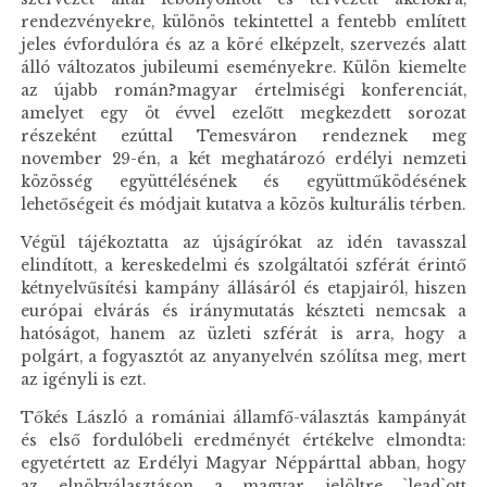
rendezvényekre, különös tekintettel a fentebb említett
jeles évfordulóra és az a köré elképzelt, szervezés alatt
álló változatos jubileumi eseményekre. Külön kiemelte
az újabb román?magyar értelmiségi konferenciát,
amelyet egy öt évvel ezelőtt megkezdett sorozat
részeként ezúttal Temesváron rendeznek meg
november 29-én, a két meghatározó erdélyi nemzeti
közösség együttélésének és együttműködésének
lehetőségeit és módjait kutatva a közös kulturális térben.
Végül tájékoztatta az újságírókat az idén tavasszal
elindított, a kereskedelmi és szolgáltatói szférát érintő
kétnyelvűsítési kampány állásáról és etapjairól, hiszen
európai elvárás és iránymutatás készteti nemcsak a
hatóságot, hanem az üzleti szférát is arra, hogy a
polgárt, a fogyasztót az anyanyelvén szólítsa meg, mert
az igényli is ezt.
Tőkés László a romániai államfő-választás kampányát
és első fordulóbeli eredményét értékelve elmondta:
egyetértett az Erdélyi Magyar Néppárttal abban, hogy
az elnökválasztáson a magyar jelöltre `lead`ott