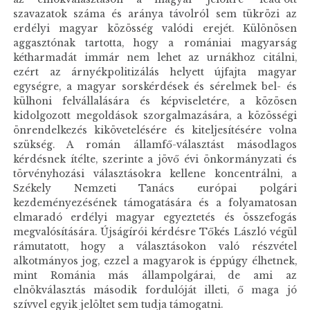
szavazatok száma és aránya távolról sem tükrözi az
erdélyi magyar közösség valódi erejét. Különösen
aggasztónak tartotta, hogy a romániai magyarság
kétharmadát immár nem lehet az urnákhoz citálni,
ezért az árnyékpolitizálás helyett újfajta magyar
egységre, a magyar sorskérdések és sérelmek bel- és
külhoni felvállalására és képviseletére, a közösen
kidolgozott megoldások szorgalmazására, a közösségi
önrendelkezés kikövetelésére és kiteljesítésére volna
szükség. A román államfő-választást másodlagos
kérdésnek ítélte, szerinte a jövő évi önkormányzati és
törvényhozási választásokra kellene koncentrálni, a
Székely Nemzeti Tanács európai polgári
kezdeményezésének támogatására és a folyamatosan
elmaradó erdélyi magyar egyeztetés és összefogás
megvalósítására. Újságírói kérdésre Tőkés László végül
rámutatott, hogy a választásokon való részvétel
alkotmányos jog, ezzel a magyarok is éppúgy élhetnek,
mint Románia más állampolgárai, de ami az
elnökválasztás második fordulóját illeti, ő maga jó
szívvel egyik jelöltet sem tudja támogatni.