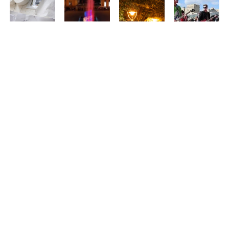
Debrecen
Elindult a
Nyári
Debrecenből is
virágkocsijai
próbaüzem:
sétálóutcává
várják a
idén is
megszólalt
alakul Debrecen
zenészeket
megérkeznek
Nagyvárad új
belvárosának
Nagyvárad
Nagyváradra
zenélő
egy része –
legnagyobb
szökőkútja
programokkal
közös
és teraszokkal
rockbulijára
Aug 05, 2026
várják a
Aug 01, 2026
látogatókat
Jul 14, 2026
Jul 15, 2026