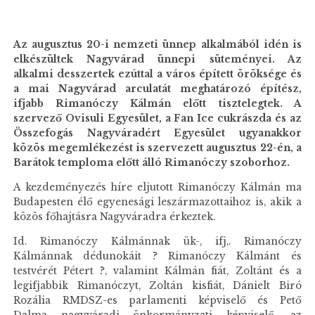
Az augusztus 20-i nemzeti ünnep alkalmából idén is
elkészültek Nagyvárad ünnepi süteményei. Az
alkalmi desszertek ezúttal a város épített öröksége és
a mai Nagyvárad arculatát meghatározó építész,
ifjabb Rimanóczy Kálmán előtt tisztelegtek. A
szervező Ovisuli Egyesület, a Fan Ice cukrászda és az
Összefogás Nagyváradért Egyesület ugyanakkor
közös megemlékezést is szervezett augusztus 22-én, a
Barátok temploma előtt álló Rimanóczy szoborhoz.
A kezdeményezés híre eljutott Rimanóczy Kálmán ma
Budapesten élő egyenesági leszármazottaihoz is, akik a
közös főhajtásra Nagyváradra érkeztek.
Id. Rimanóczy Kálmánnak ük-, ifj,. Rimanóczy
Kálmánnak dédunokáit ? Rimanóczy Kálmánt és
testvérét Pétert ?, valamint Kálmán fiát, Zoltánt és a
legifjabbik Rimanóczyt, Zoltán kisfiát, Dánielt Biró
Rozália RMDSZ-es parlamenti képviselő és Pető