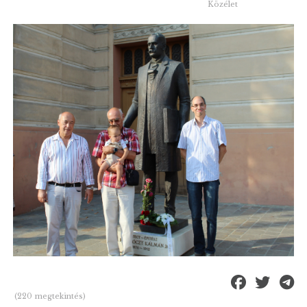
Közélet
(220 megtekintés)