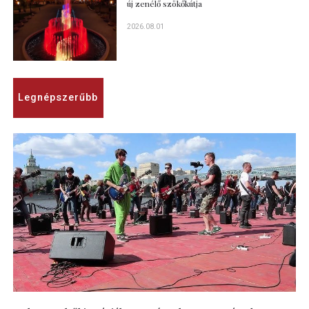
új zenélő szökőkútja
2026.08.01
Legnépszerűbb