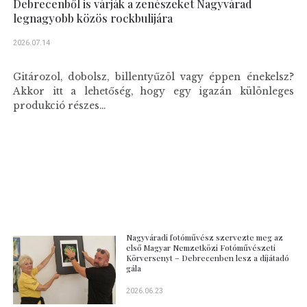
Debrecenből is várják a zenészeket Nagyvárad
legnagyobb közös rockbulijára
2026.07.14
Gitározol, dobolsz, billentyűzöl vagy éppen énekelsz?
Akkor itt a lehetőség, hogy egy igazán különleges
produkció részes...
Nagyváradi fotóművész szervezte meg az
első Magyar Nemzetközi Fotóművészeti
Körversenyt – Debrecenben lesz a díjátadó
gála
2026.06.23