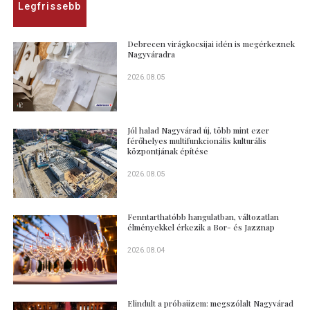
Legfrissebb
Debrecen virágkocsijai idén is megérkeznek
Nagyváradra
2026.08.05
Jól halad Nagyvárad új, több mint ezer
férőhelyes multifunkcionális kulturális
központjának építése
2026.08.05
Fenntarthatóbb hangulatban, változatlan
élményekkel érkezik a Bor- és Jazznap
2026.08.04
Elindult a próbaüzem: megszólalt Nagyvárad