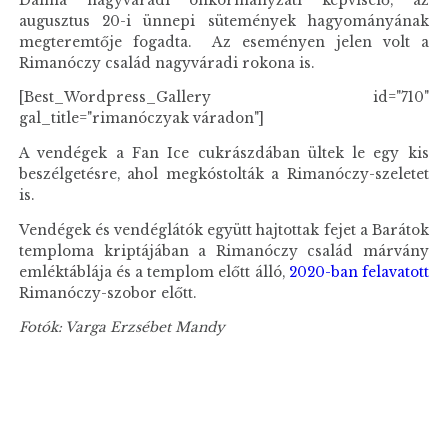
Dalma nagyváradi önkormányzati képviselő, az
augusztus 20-i ünnepi sütemények hagyományának
megteremtője fogadta. Az eseményen jelen volt a
Rimanóczy család nagyváradi rokona is.
[Best_Wordpress_Gallery id="710"
gal_title="rimanóczyak váradon"]
A vendégek a Fan Ice cukrászdában ültek le egy kis
beszélgetésre, ahol megkóstolták a Rimanóczy-szeletet
is.
Vendégek és vendéglátók együtt hajtottak fejet a Barátok
temploma kriptájában a Rimanóczy család márvány
emléktáblája és a templom előtt álló,
2020-ban felavatott
Rimanóczy-szobor előtt.
Fotók: Varga Erzsébet Mandy