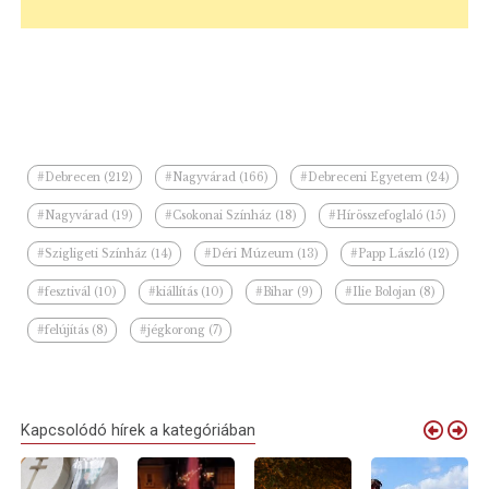
#Debrecen (212)
#Nagyvárad (166)
#Debreceni Egyetem (24)
#Nagyvárad (19)
#Csokonai Színház (18)
#Hírösszefoglaló (15)
#Szigligeti Színház (14)
#Déri Múzeum (13)
#Papp László (12)
#fesztivál (10)
#kiállítás (10)
#Bihar (9)
#Ilie Bolojan (8)
#felújítás (8)
#jégkorong (7)
Kapcsolódó hírek a kategóriában