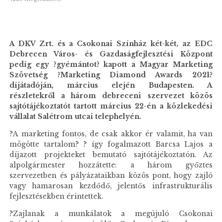
A DKV Zrt. és a Csokonai Színház két-két, az EDC
Debrecen Város- és Gazdaságfejlesztési Központ
pedig egy ?gyémántot? kapott a Magyar Marketing
Szövetség ?Marketing Diamond Awards 2021?
díjátadóján, március elején Budapesten. A
részletekről a három debreceni szervezet közös
sajtótájékoztatót tartott március 22-én
a közlekedési
vállalat Salétrom utcai telephelyén.
?A marketing fontos, de csak akkor ér valamit, ha van
mögötte tartalom? ? így fogalmazott Barcsa Lajos a
díjazott projekteket bemutató sajtótájékoztatón. Az
alpolgármester hozzátette: a három győztes
szervezetben és pályázataikban közös pont, hogy zajló
vagy hamarosan kezdődő, jelentős infrastrukturális
fejlesztésekben érintettek.
?Zajlanak a munkálatok a megújuló Csokonai