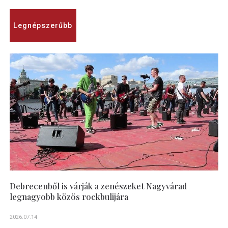
Legnépszerűbb
Debrecenből is várják a zenészeket Nagyvárad
legnagyobb közös rockbulijára
2026.07.14