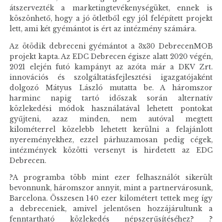
átszervezték a marketingtevékenységüket, ennek is
köszönhető, hogy a jó ötletből egy jól felépített projekt
lett, ami két gyémántot is ért az intézmény számára.
Az ötödik debreceni gyémántot a 3x30 DebrecenMOB
projekt kapta. Az EDC Debrecen égisze alatt 2020 végén,
2021 elején futó kampányt az azóta már a DKV Zrt.
innovációs és szolgáltatásfejlesztési igazgatójaként
dolgozó Mátyus László mutatta be. A háromszor
harminc napig tartó időszak során alternatív
közlekedési módok használatával lehetett pontokat
gyűjteni, azaz minden, nem autóval megtett
kilométerrel közelebb lehetett kerülni a felajánlott
nyereményekhez, ezzel párhuzamosan pedig cégek,
intézmények közötti versenyt is hirdetett az EDC
Debrecen.
?A programba több mint ezer felhasználót sikerült
bevonnunk, háromszor annyit, mint a partnervárosunk,
Barcelona. Összesen 140 ezer kilométert tettek meg így
a debreceniek, amivel jelentősen hozzájárultunk a
fenntartható közlekedés népszerűsítéséhez? ?