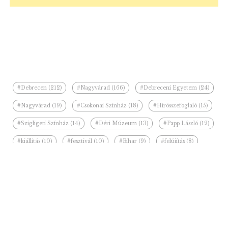
#Debrecen (212)
#Nagyvárad (166)
#Debreceni Egyetem (24)
#Nagyvárad (19)
#Csokonai Színház (18)
#Hírösszefoglaló (15)
#Szigligeti Színház (14)
#Déri Múzeum (13)
#Papp László (12)
#kiállítás (10)
#fesztivál (10)
#Bihar (9)
#felújítás (8)
#Ilie Bolojan (8)
#Debreceni Állatkert (7)
Kapcsolódó hírek a kategóriában