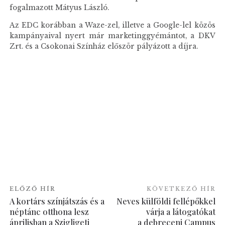
fogalmazott Mátyus László.
Az EDC korábban a Waze-zel, illetve a Google-lel közös
kampányaival nyert már marketinggyémántot, a DKV
Zrt. és a Csokonai Színház először pályázott a díjra.
ELŐZŐ HÍR
KÖVETKEZŐ HÍR
A kortárs színjátszás és a
Neves külföldi fellépőkkel
néptánc otthona lesz
várja a látogatókat
áprilisban a Szigligeti
a debreceni Campus