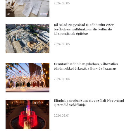
2026.08.05
Jól halad Nagyvárad új, több mint ezer
férőhelyes multifunkcionális kulturális
központjának építése
2026.08.05
Fenntarthatóbb hangulatban, változatlan
élményekkel érkezik a Bor- és Jazznap
2026.08.04
Elindult a próbaüzem: megszólalt Nagyvárad
új zenélő szökőkútja
2026.08.01