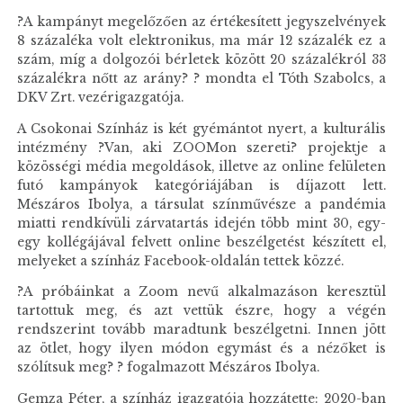
?A kampányt megelőzően az értékesített jegyszelvények
8 százaléka volt elektronikus, ma már 12 százalék ez a
szám, míg a dolgozói bérletek között 20 százalékról 33
százalékra nőtt az arány? ? mondta el Tóth Szabolcs, a
DKV Zrt. vezérigazgatója.
A Csokonai Színház is két gyémántot nyert, a kulturális
intézmény ?Van, aki ZOOMon szereti? projektje a
közösségi média megoldások, illetve az online felületen
futó kampányok kategóriájában is díjazott lett.
Mészáros Ibolya, a társulat színművésze a pandémia
miatti rendkívüli zárvatartás idején több mint 30, egy-
egy kollégájával felvett online beszélgetést készített el,
melyeket a színház Facebook-oldalán tettek közzé.
?A próbáinkat a Zoom nevű alkalmazáson keresztül
tartottuk meg, és azt vettük észre, hogy a végén
rendszerint tovább maradtunk beszélgetni. Innen jött
az ötlet, hogy ilyen módon egymást és a nézőket is
szólítsuk meg? ? fogalmazott Mészáros Ibolya.
Gemza Péter, a színház igazgatója hozzátette: 2020-ban