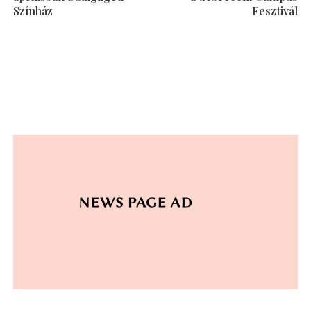
Színház
Fesztivál