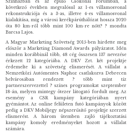
Színházban és az épülő Csokonai Fórumban, a
következő években megvalósul az 1-es villamosvonal
rekonstrukciója és a 3-as, illetve 4-es villamosvonal
kialakítása, míg a városi kerékpárúthálózat hossza 2020
óta 80 km-ről több mint 100 km-re nőtt? ? mondta
Barcsa Lajos.
A Magyar Marketing Szövetség 2015-ben hirdette meg
először a Marketing Diamond Awards pályázatot. Idén
minden korábbinál több, 48 cég összesen 137 nevezése
érkezett 12 kategóriába. A DKV Zrt. két projektje
érdemelte ki a szövetség elismerését. A vállalat a
Nemzetközi Autómentes Naphoz csatlakozva Debrecen
belvárosában rendezett ? több mint tíz
partnerszervezettel ? színes programokat szeptember
18-án, melyen mintegy ötezer látogató fordult meg. Az
esemény a CSR kampány kategóriában nyert
gyémántot. Az online felületen futó kampányok között
pedig a DKV Mobiljegy népszerűsítő projektje szerzett
elismerést. A három ütemben zajló tájékoztatási
kampány komoly eredményeket hozott a vállalat
számára.