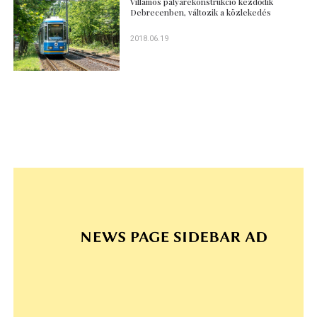
Villamos pályarekonstrukció kezdődik
Debrecenben, változik a közlekedés
2018.06.19