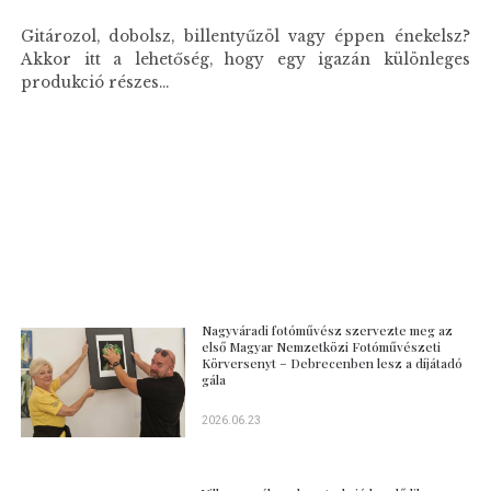
Gitározol, dobolsz, billentyűzöl vagy éppen énekelsz?
Akkor itt a lehetőség, hogy egy igazán különleges
produkció részes...
Nagyváradi fotóművész szervezte meg az
első Magyar Nemzetközi Fotóművészeti
Körversenyt – Debrecenben lesz a díjátadó
gála
2026.06.23