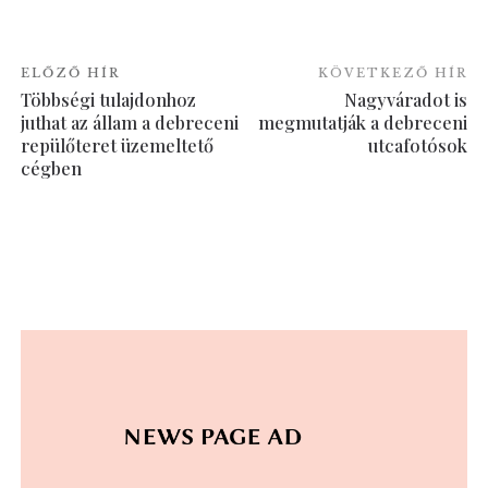
ELŐZŐ HÍR
KÖVETKEZŐ HÍR
Többségi tulajdonhoz
Nagyváradot is
juthat az állam a debreceni
megmutatják a debreceni
repülőteret üzemeltető
utcafotósok
cégben