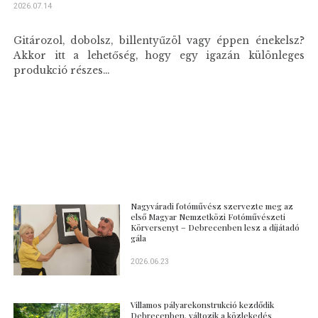
2026.07.14
Gitározol, dobolsz, billentyűzöl vagy éppen énekelsz?
Akkor itt a lehetőség, hogy egy igazán különleges
produkció részes...
Nagyváradi fotóművész szervezte meg az
első Magyar Nemzetközi Fotóművészeti
Körversenyt – Debrecenben lesz a díjátadó
gála
2026.06.23
Villamos pályarekonstrukció kezdődik
Debrecenben, változik a közlekedés