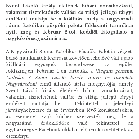
Szent László király életének bihari vonatkozásait,
valamint tiszteletének vallási és világi jellegű tárgyi
emlékeit mutatja be a kiállítás, mely a nagyváradi
római katolikus püspöki palota földszinti termében
nyílt meg és február 2-tól, keddtől látogatható a
nagyközönség számára is.
A Nagyváradi Római Katolikus Püspöki Palotán végzett
belső munkálatok lezárását követően lehetővé vált újabb
kiállítási egységek berendezése az épület
földszintjén. Február 1-én tartották a
?Regum gemma,
Ladislae ? Szent László király műve és tisztelete
Nagyváradon?
című állandó tárlat megnyitóját, amely
Szent László király életének bihari vonatkozásait,
valamint tiszteletének vallási és világi jellegű tárgyi
emlékeit mutatja be. Tekintettel a jelenlegi
járványhelyzetre és az érvényben lévő korlátozásokra,
az eseményt szűk körben szervezték meg, de a
nagyszámú érdeklődőre való tekintettel az
egyházmegye Facebook-oldalán élőben közvetítették az
eseményt.