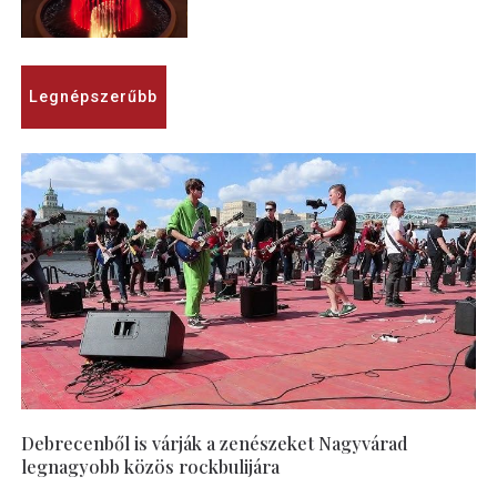
Legnépszerűbb
Debrecenből is várják a zenészeket Nagyvárad
legnagyobb közös rockbulijára