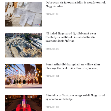
Debrecen virágkocsijai idén is megérkeznek
Nagyváradra
2026.08.05
Jól halad Nagyvárad új, több mint ezer
férőhelyes multifunkcionális kulturális
központjának építése
2026.08.05
Fenntarthatóbb hangulatban, változatlan
élményekkel érkezik a Bor- és Jazznap
2026.08.04
Elindult a próbaüzem: megszólalt Nagyvárad
új zenélő szökőkútja
2026.08.01