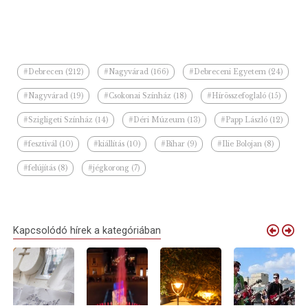
#Debrecen (212)
#Nagyvárad (166)
#Debreceni Egyetem (24)
#Nagyvárad (19)
#Csokonai Színház (18)
#Hírösszefoglaló (15)
#Szigligeti Színház (14)
#Déri Múzeum (13)
#Papp László (12)
#fesztivál (10)
#kiállítás (10)
#Bihar (9)
#Ilie Bolojan (8)
#felújítás (8)
#jégkorong (7)
Kapcsolódó hírek a kategóriában