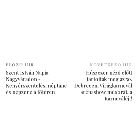
ELŐZŐ HÍR
KÖVETKEZŐ HÍR
Szent István Napja
Húszezer néző előtt
Nagyváradon -
tartották meg az 50.
Kenyérszentelés, néptánc
Debreceni Virágkarnevál
és népzene a főtéren
arénashow műsorát, a
Karneváléjt!