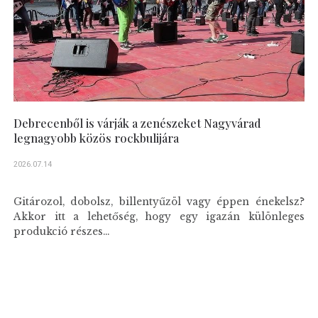
Debrecenből is várják a zenészeket Nagyvárad
legnagyobb közös rockbulijára
2026.07.14
Gitározol, dobolsz, billentyűzöl vagy éppen énekelsz?
Akkor itt a lehetőség, hogy egy igazán különleges
produkció részes...