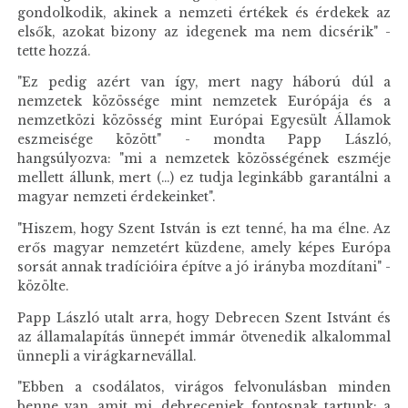
gondolkodik, akinek a nemzeti értékek és érdekek az
elsők, azokat bizony az idegenek ma nem dicsérik" -
tette hozzá.
"Ez pedig azért van így, mert nagy háború dúl a
nemzetek közössége mint nemzetek Európája és a
nemzetközi közösség mint Európai Egyesült Államok
eszmeisége között" - mondta Papp László,
hangsúlyozva: "mi a nemzetek közösségének eszméje
mellett állunk, mert (...) ez tudja leginkább garantálni a
magyar nemzeti érdekeinket".
"Hiszem, hogy Szent István is ezt tenné, ha ma élne. Az
erős magyar nemzetért küzdene, amely képes Európa
sorsát annak tradícióira építve a jó irányba mozdítani" -
közölte.
Papp László utalt arra, hogy Debrecen Szent Istvánt és
az államalapítás ünnepét immár ötvenedik alkalommal
ünnepli a virágkarnevállal.
"Ebben a csodálatos, virágos felvonulásban minden
benne van, amit mi, debreceniek fontosnak tartunk: a