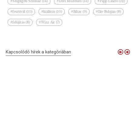
#Szigligeti Színház (14)
#Déri Múzeum (13)
#Papp László (12)
#fesztivál (10)
#kiállítás (10)
#Bihar (9)
#Ilie Bolojan (8)
#felújítás (8)
#Wizz Air (7)
Kapcsolódó hírek a kategóriában