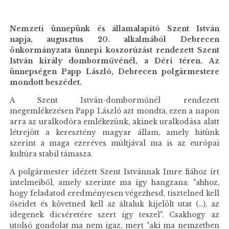
Nemzeti ünnepünk és államalapító Szent István
napja, augusztus 20. alkalmából Debrecen
önkormányzata ünnepi koszorúzást rendezett Szent
István király domborművénél, a Déri téren. Az
ünnepségen Papp László, Debrecen polgármestere
mondott beszédet.
A Szent István-domborműnél rendezett
megemlékezésen Papp László azt mondta, ezen a napon
arra az uralkodóra emlékezünk, akinek uralkodása alatt
létrejött a keresztény magyar állam, amely hitünk
szerint a maga ezeréves múltjával ma is az európai
kultúra stabil támasza.
A polgármester idézett Szent Istvánnak Imre fiához írt
intelmeiből, amely szerinte ma így hangzana: "ahhoz,
hogy feladatod eredményesen végezhesd, tisztelned kell
őseidet és követned kell az általuk kijelölt utat (...), az
idegenek dicséretére szert így teszel". Csakhogy az
utolsó gondolat ma nem igaz, mert "aki ma nemzetben