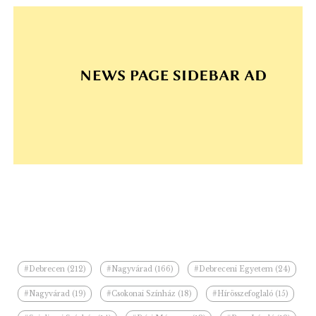
#Debrecen (212)
#Nagyvárad (166)
#Debreceni Egyetem (24)
#Nagyvárad (19)
#Csokonai Színház (18)
#Hírösszefoglaló (15)