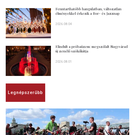
Fenntarthatóbb hangulatban, változatlan
élményekkel érkezik a Bor- és Jazznap
2026.08.04
Elindult a próbaüzem: megszólalt Nagyvárad
új zenélő szökőkútja
2026.08.01
Legnépszerűbb