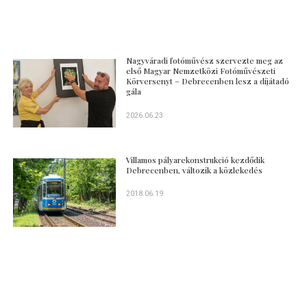
Nagyváradi fotóművész szervezte meg az
első Magyar Nemzetközi Fotóművészeti
Körversenyt – Debrecenben lesz a díjátadó
gála
2026.06.23
Villamos pályarekonstrukció kezdődik
Debrecenben, változik a közlekedés
2018.06.19