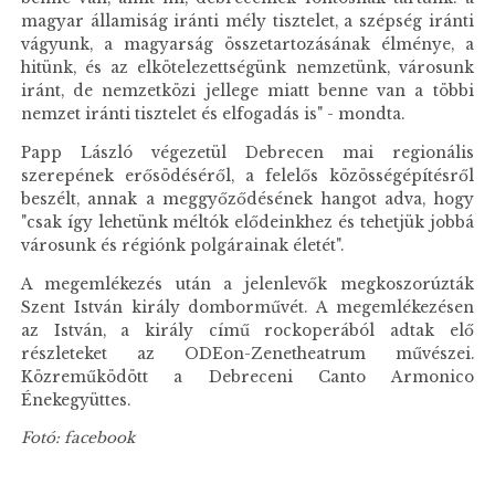
magyar államiság iránti mély tisztelet, a szépség iránti
vágyunk, a magyarság összetartozásának élménye, a
hitünk, és az elkötelezettségünk nemzetünk, városunk
iránt, de nemzetközi jellege miatt benne van a többi
nemzet iránti tisztelet és elfogadás is" - mondta.
Papp László végezetül Debrecen mai regionális
szerepének erősödéséről, a felelős közösségépítésről
beszélt, annak a meggyőződésének hangot adva, hogy
"csak így lehetünk méltók elődeinkhez és tehetjük jobbá
városunk és régiónk polgárainak életét".
A megemlékezés után a jelenlevők megkoszorúzták
Szent István király domborművét. A megemlékezésen
az István, a király című rockoperából adtak elő
részleteket az ODEon-Zenetheatrum művészei.
Közreműködött a Debreceni Canto Armonico
Énekegyüttes.
Fotó: facebook