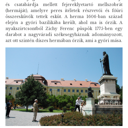
és csatabárdja mellett fejereklyetartó mellszobrát
(hermáját), amelyre peres ítéletek részvevői és főúri
összeesküvők tettek esküt. A herma 1606-ban század
elején a győri bazilikába került, ahol ma is őrzik. A
nyakszirtcsontból Zichy Ferenc püspök 1775-ben egy
darabot a nagyváradi székesegyháznak adományozott,
azt ott szintén díszes hermában őrzik, ami a győri mása.