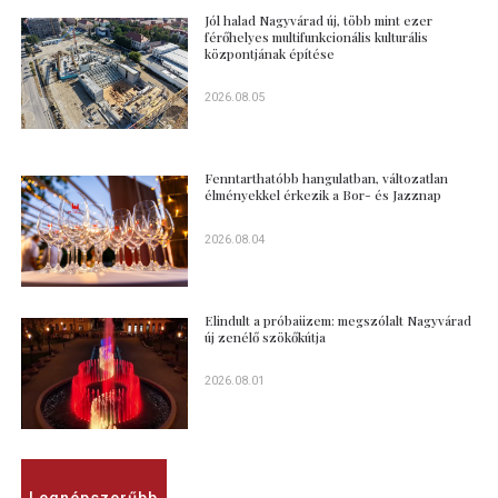
Jól halad Nagyvárad új, több mint ezer
férőhelyes multifunkcionális kulturális
központjának építése
2026.08.05
Fenntarthatóbb hangulatban, változatlan
élményekkel érkezik a Bor- és Jazznap
2026.08.04
Elindult a próbaüzem: megszólalt Nagyvárad
új zenélő szökőkútja
2026.08.01