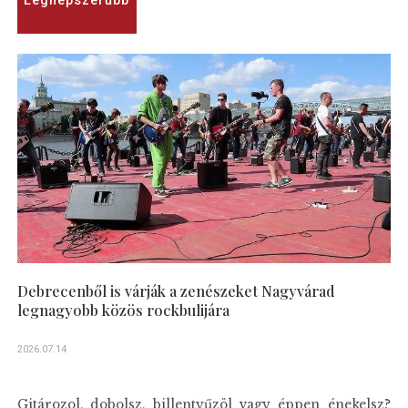
Legnépszerűbb
Debrecenből is várják a zenészeket Nagyvárad
legnagyobb közös rockbulijára
2026.07.14
Gitározol, dobolsz, billentyűzöl vagy éppen énekelsz?