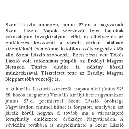
Szent László ünnepén, június 27-én a nagyváradi
Szent László Napok szervezői fejet hajtottak
városalapító lovagkirályunk előtt, és elhelyezték az
emlékezés koszorúit a váradi várban található
síremléknél és a római katolikus székesegyház előtt
álló Szent László-szobornál. Ezen részt vett Tőkés
László volt református püspök, az Erdélyi Magyar
Nemzeti Tanács elnöke is, néhány közeli
munkatársával. Tiszteletét tette az Erdélyi Magyar
Néppárt több vezetője is.
A kulturális fesztivál szervezői csapata által június 22?
28. között megtartott Virtuális királyi hétre ugyanakkor
június 27-ei premierrel Szent László öröksége
Nagyváradon címmel filmet is forgatott, amelyben azt
járták körül, hogyan él tovább ma a városalapító
lovagkirály emlékezete, öröksége Nagyváradon. A
rövidfilm továbbra is megtekinthető a Szent László