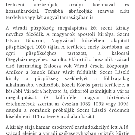
férfiként ábrázolják, királyi koronával és
hosszúkarddal. Továbbá ábrázolják szarvas előtt
térdelve vagy két angyal társaságában is.
A váradi püspökség megalapítása két szent király
nevéhez fűződik. A magyarok apostoli királya, Szent
István Biharon, Nagyvárad közelében alapított
püspökséget, 1010 táján. A területet, mely korábban az
egri püspökséghez tartozott, a kalocsai
főegyházmegyéhez csatolta. Ekkortól a huszadik század
első harmadáig Kalocsa volt Várad érseki központja.
Amikor a kunok Bihar várát feldúlták, Szent László
király a püspökség székhelyét a földrajzilag
alkalmasabb, védhetőbb, közeli Körös-parti területre, a
későbbi Váradra helyezte át, ekkortól számítjuk a város
megalapítását. (A különféle magyar történészi
értelmezések szerint az évszám 1082, 1092 vagy 1095,
csupán a románok próbálják Szent László érdemeit
kisebbíteni 1113-ra téve Várad alapítását.)
A király sírja hamar csodatevő zarándokhellyé lett. A 16.
század elejéig a váradi székesegyházban őrizték kürtje