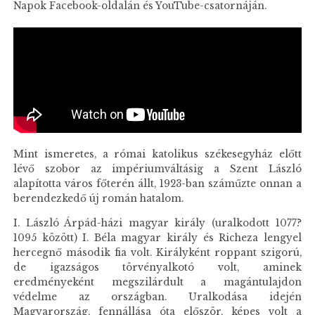
Napok Facebook-oldalán és YouTube-csatornáján.
Mint ismeretes, a római katolikus székesegyház előtt
lévő szobor az impériumváltásig a Szent László
alapította város főterén állt, 1923-ban száműzte onnan a
berendezkedő új román hatalom.
I. László Árpád-házi magyar király (uralkodott 1077?
1095 között) I. Béla magyar király és Richeza lengyel
hercegnő második fia volt. Királyként roppant szigorú,
de igazságos törvényalkotó volt, aminek
eredményeként megszilárdult a magántulajdon
védelme az országban. Uralkodása idején
Magyarország, fennállása óta először, képes volt a