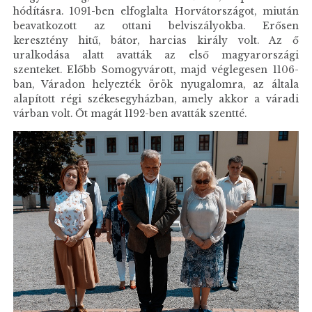
hódításra. 1091-ben elfoglalta Horvátországot, miután
beavatkozott az ottani belviszályokba. Erősen
keresztény hitű, bátor, harcias király volt. Az ő
uralkodása alatt avatták az első magyarországi
szenteket. Előbb Somogyvárott, majd véglegesen 1106-
ban, Váradon helyezték örök nyugalomra, az általa
alapított régi székesegyházban, amely akkor a váradi
várban volt. Őt magát 1192-ben avatták szentté.