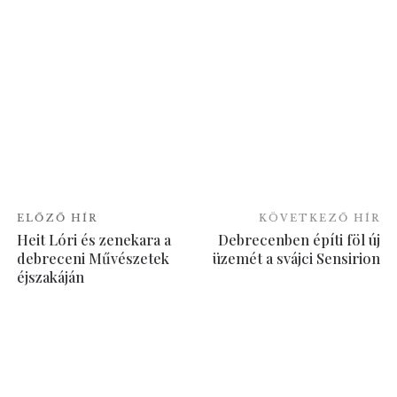
ELŐZŐ HÍR
KÖVETKEZŐ HÍR
Heit Lóri és zenekara a
Debrecenben építi föl új
debreceni Művészetek
üzemét a svájci Sensirion
éjszakáján