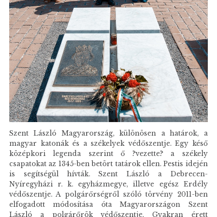
Szent László Magyarország, különösen a határok, a
magyar katonák és a székelyek védőszentje. Egy késő
középkori legenda szerint ő ?vezette? a székely
csapatokat az 1345-ben betört tatárok ellen. Pestis idején
is segítségül hívták. Szent László a Debrecen-
Nyíregyházi r. k. egyházmegye, illetve egész Erdély
védőszentje. A polgárőrségről szóló törvény 2011-ben
elfogadott módosítása óta Magyarországon Szent
László a polgárőrök védőszentje. Gyakran érett