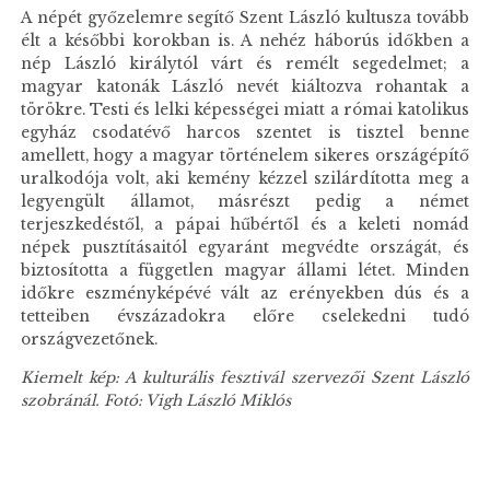
A népét győzelemre segítő Szent László kultusza tovább
élt a későbbi korokban is. A nehéz háborús időkben a
nép László királytól várt és remélt segedelmet; a
magyar katonák László nevét kiáltozva rohantak a
törökre. Testi és lelki képességei miatt a római katolikus
egyház csodatévő harcos szentet is tisztel benne
amellett, hogy a magyar történelem sikeres országépítő
uralkodója volt, aki kemény kézzel szilárdította meg a
legyengült államot, másrészt pedig a német
terjeszkedéstől, a pápai hűbértől és a keleti nomád
népek pusztításaitól egyaránt megvédte országát, és
biztosította a független magyar állami létet. Minden
időkre eszményképévé vált az erényekben dús és a
tetteiben évszázadokra előre cselekedni tudó
országvezetőnek.
Kiemelt kép: A kulturális fesztivál szervezői Szent László
szobránál. Fotó: Vigh László Miklós