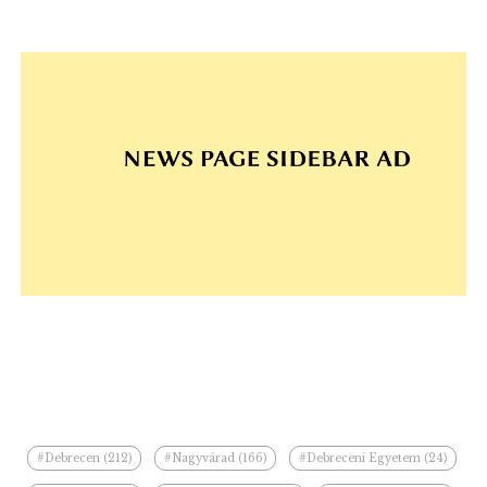
#Debrecen (212)
#Nagyvárad (166)
#Debreceni Egyetem (24)