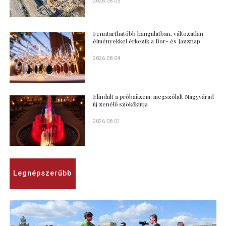
2026.08.05
Fenntarthatóbb hangulatban, változatlan
élményekkel érkezik a Bor- és Jazznap
2026.08.04
Elindult a próbaüzem: megszólalt Nagyvárad
új zenélő szökőkútja
2026.08.01
Legnépszerűbb