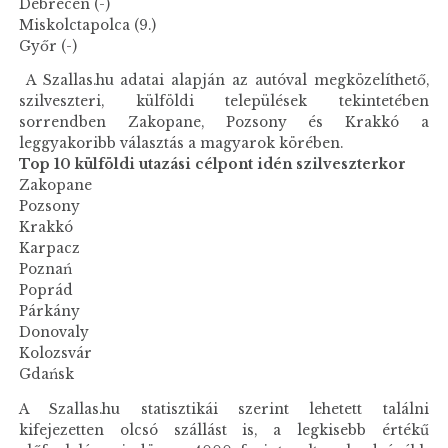
Debrecen (-)
Miskolctapolca (9.)
Győr (-)
A Szallas.hu adatai alapján az autóval megközelíthető,
szilveszteri, külföldi települések tekintetében
sorrendben Zakopane, Pozsony és Krakkó a
leggyakoribb választás a magyarok körében.
Top 10 külföldi utazási célpont idén szilveszterkor
Zakopane
Pozsony
Krakkó
Karpacz
Poznań
Poprád
Párkány
Donovaly
Kolozsvár
Gdańsk
A Szallas.hu statisztikái szerint lehetett találni
kifejezetten olcsó szállást is, a legkisebb értékű