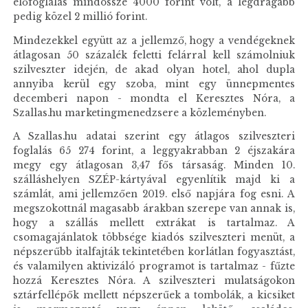
előfoglalás mindössze 4000 forint volt, a legdrágább
pedig közel 2 millió forint.
Mindezekkel együtt az a jellemző, hogy a vendégeknek
átlagosan 50 százalék feletti felárral kell számolniuk
szilveszter idején, de akad olyan hotel, ahol dupla
annyiba kerül egy szoba, mint egy ünnepmentes
decemberi napon - mondta el Keresztes Nóra, a
Szallas.hu marketingmenedzsere a közleményben.
A Szallas.hu adatai szerint egy átlagos szilveszteri
foglalás 65 274 forint, a leggyakrabban 2 éjszakára
megy egy átlagosan 3,47 fős társaság. Minden 10.
szálláshelyen SZÉP-kártyával egyenlítik majd ki a
számlát, ami jellemzően 2019. első napjára fog esni. A
megszokottnál magasabb árakban szerepe van annak is,
hogy a szállás mellett extrákat is tartalmaz. A
csomagajánlatok többsége kiadós szilveszteri menüt, a
népszerűbb italfajták tekintetében korlátlan fogyasztást,
és valamilyen aktivizáló programot is tartalmaz - fűzte
hozzá Keresztes Nóra. A szilveszteri mulatságokon
sztárfellépők mellett népszerűek a tombolák, a kicsiket