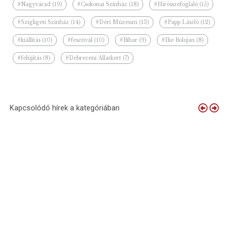
#Nagyvárad (19)
#Csokonai Színház (18)
#Hírösszefoglaló (15)
#Szigligeti Színház (14)
#Déri Múzeum (13)
#Papp László (12)
#kiállítás (10)
#fesztivál (10)
#Bihar (9)
#Ilie Bolojan (8)
#felújítás (8)
#Debreceni Állatkert (7)
Kapcsolódó hírek a kategóriában