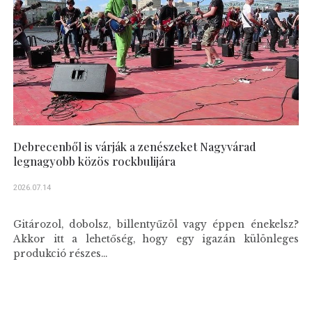
Debrecenből is várják a zenészeket Nagyvárad
legnagyobb közös rockbulijára
2026.07.14
Gitározol, dobolsz, billentyűzöl vagy éppen énekelsz?
Akkor itt a lehetőség, hogy egy igazán különleges
produkció részes...