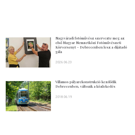
Nagyváradi fotóművész szervezte meg az
első Magyar Nemzetközi Fotóművészeti
Körversenyt – Debrecenben lesz a díjátadó
gála
2026.06.23
Villamos pályarekonstrukció kezdődik
Debrecenben, változik a közlekedés
2018.06.19