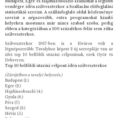
Budapest, Eger és Hajdúszoboszló számíthat a legtöbb
vendégre idén szilveszterkor a Szallas.hu előfoglalási
statisztikái szerint. A szállásfoglaló oldal közleménye
szerint a népszerűbb, extra programokat kínáló
helyeken mostanra már nincs szabad szoba, pedig
ebben a kategóriában a 100 százalékos felár sem ritka
szilveszterkor.
Szilveszterkor 2017-ben is a főváros volt a
légnépszerűbb. Tavalyhoz képest 2 új szereplője van az
idei top 10 belföldi utazási célpontnak, ezek Győr és
Debrecen.
Top 10 belföldi utazási célpont idén szilveszterkor
(Zárójelben a tavalyi helyezés.)
Budapest (1.)
Eger (2.)
Hajdúszoboszló (4.)
Gyula (6.)
Pécs (7.)
Szeged (3.)
Hévíz (5.)