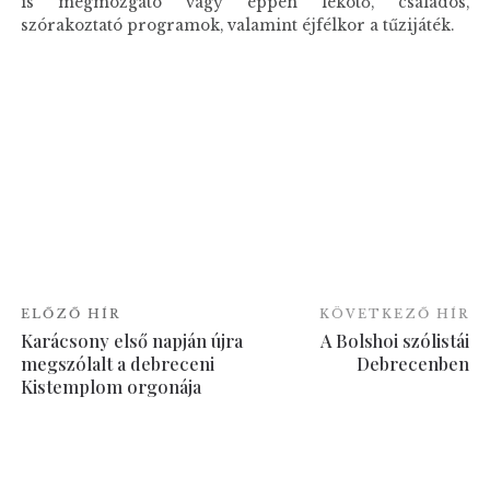
is megmozgató vagy éppen lekötő, családos,
szórakoztató programok, valamint éjfélkor a tűzijáték.
ELŐZŐ HÍR
KÖVETKEZŐ HÍR
Karácsony első napján újra
A Bolshoi szólistái
megszólalt a debreceni
Debrecenben
Kistemplom orgonája