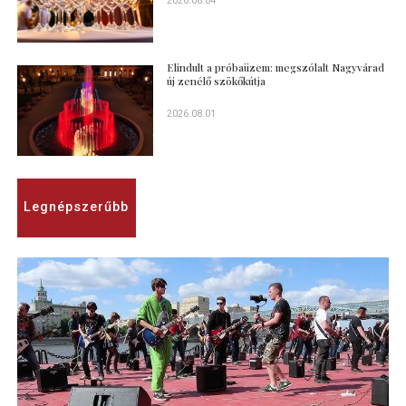
2026.08.04
Elindult a próbaüzem: megszólalt Nagyvárad
új zenélő szökőkútja
2026.08.01
Legnépszerűbb