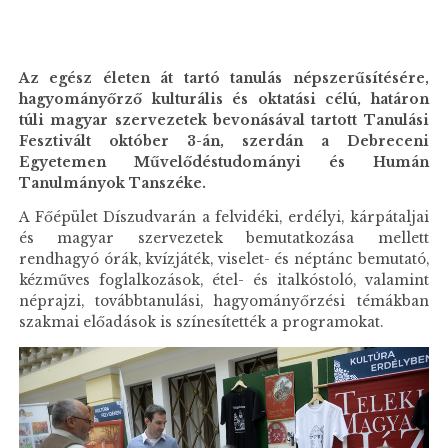
Az egész életen át tartó tanulás népszerűsítésére,
hagyományőrző kulturális és oktatási célú, határon
túli magyar szervezetek bevonásával tartott Tanulási
Fesztivált október 3-án, szerdán a Debreceni
Egyetemen Művelődéstudományi és Humán
Tanulmányok Tanszéke.
A Főépület Díszudvarán a felvidéki, erdélyi, kárpátaljai
és magyar szervezetek bemutatkozása mellett
rendhagyó órák, kvízjáték, viselet- és néptánc bemutató,
kézműves foglalkozások, étel- és italkóstoló, valamint
néprajzi, továbbtanulási, hagyományőrzési témákban
szakmai előadások is színesítették a programokat.