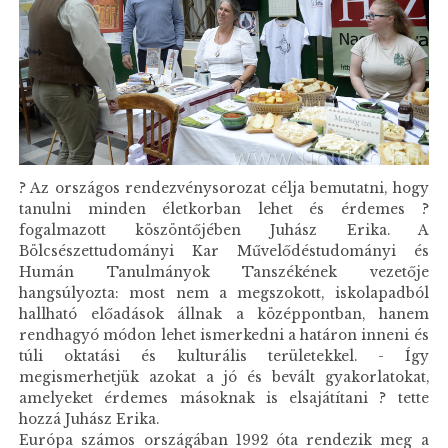
? Az országos rendezvénysorozat célja bemutatni, hogy
tanulni minden életkorban lehet és érdemes ?
fogalmazott köszöntőjében Juhász Erika. A
Bölcsészettudományi Kar Művelődéstudományi és
Humán Tanulmányok Tanszékének vezetője
hangsúlyozta: most nem a megszokott, iskolapadból
hallható előadások állnak a középpontban, hanem
rendhagyó módon lehet ismerkedni a határon inneni és
túli oktatási és kulturális területekkel. - Így
megismerhetjük azokat a jó és bevált gyakorlatokat,
amelyeket érdemes másoknak is elsajátítani ? tette
hozzá Juhász Erika.
Európa számos országában 1992 óta rendezik meg a