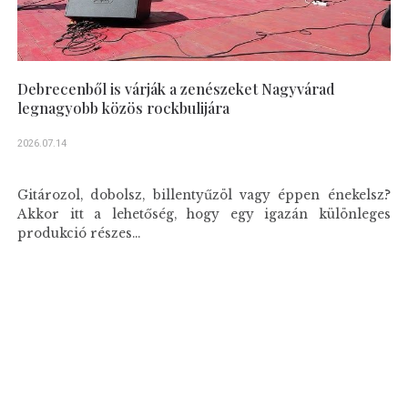
Debrecenből is várják a zenészeket Nagyvárad
legnagyobb közös rockbulijára
2026.07.14
Gitározol, dobolsz, billentyűzöl vagy éppen énekelsz?
Akkor itt a lehetőség, hogy egy igazán különleges
produkció részes...