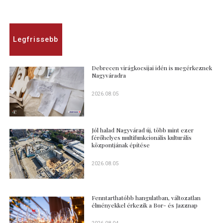
Legfrissebb
Debrecen virágkocsijai idén is megérkeznek
Nagyváradra
2026.08.05
Jól halad Nagyvárad új, több mint ezer
férőhelyes multifunkcionális kulturális
központjának építése
2026.08.05
Fenntarthatóbb hangulatban, változatlan
élményekkel érkezik a Bor- és Jazznap