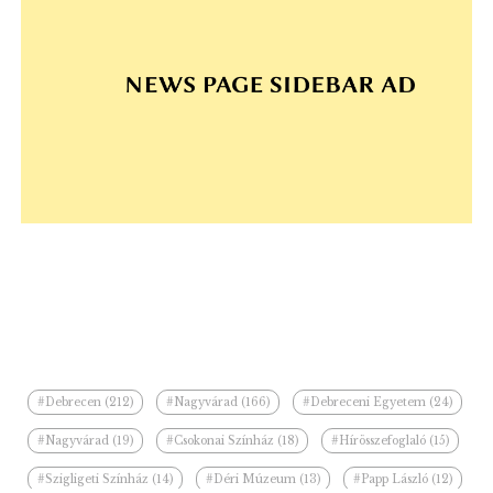
#Debrecen (212)
#Nagyvárad (166)
#Debreceni Egyetem (24)
#Nagyvárad (19)
#Csokonai Színház (18)
#Hírösszefoglaló (15)
#Szigligeti Színház (14)
#Déri Múzeum (13)
#Papp László (12)