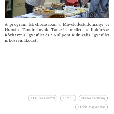
A program létrehozásában a Művelődéstudományi és
Humán Tanulmányok Tanszék mellett a KultúrÁsz
Közhasznú Egyesület és a Nullpont Kulturális Egyesület
is közreműködött.
#Tanulási fesztivál
#EMKE
#Kallós Alapítvány
#Teleki Magyar Ház