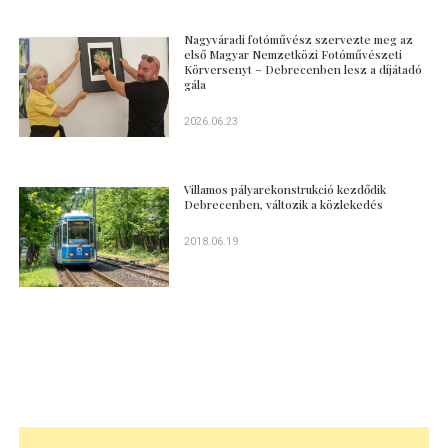
Nagyváradi fotóművész szervezte meg az
első Magyar Nemzetközi Fotóművészeti
Körversenyt – Debrecenben lesz a díjátadó
gála
2026.06.23
Villamos pályarekonstrukció kezdődik
Debrecenben, változik a közlekedés
2018.06.19