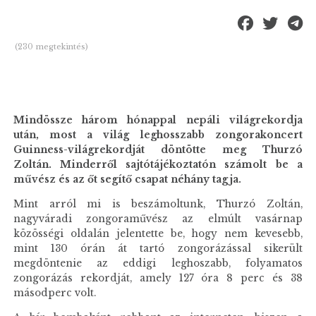
(230 megtekintés)
Mindössze három hónappal nepáli világrekordja
után, most a világ leghosszabb zongorakoncert
Guinness-világrekordját döntötte meg Thurzó
Zoltán. Minderről sajtótájékoztatón számolt be a
művész és az őt segítő csapat néhány tagja.
Mint arról mi is beszámoltunk, Thurzó Zoltán,
nagyváradi zongoraművész az elmúlt vasárnap
közösségi oldalán jelentette be, hogy nem kevesebb,
mint 130 órán át tartó zongorázással sikerült
megdöntenie az eddigi leghoszabb, folyamatos
zongorázás rekordját, amely 127 óra 8 perc és 38
másodperc volt.