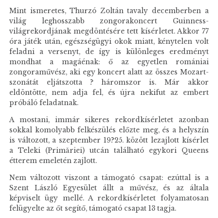
Mint ismeretes, Thurzó Zoltán tavaly decemberben a
világ leghosszabb zongorakoncert Guinness-
világrekordjának megdöntésére tett kísérletet. Akkor 77
óra játék után, egészségügyi okok miatt, kénytelen volt
feladni a versenyt, de így is különleges eredményt
mondhat a magáénak: ő az egyetlen romániai
zongoraművész, aki egy koncert alatt az összes Mozart-
szonátát eljátszotta ? háromszor is. Már akkor
eldöntötte, nem adja fel, és újra nekifut az embert
próbáló feladatnak.
A mostani, immár sikeres rekordkísérletet azonban
sokkal komolyabb felkészülés előzte meg, és a helyszín
is változott, a szeptember 19?25. között lezajlott kísérlet
a Teleki (Primăriei) utcán található egykori Queens
étterem emeletén zajlott.
Nem változott viszont a támogató csapat: ezúttal is a
Szent László Egyesület állt a művész, és az általa
képviselt ügy mellé. A rekordkísérletet folyamatosan
felügyelte az őt segítő, támogató csapat 13 tagja.