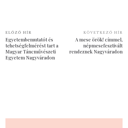
ELŐZŐ HÍR
KÖVETKEZŐ HÍR
Egyetembemutatót és
A mese örök! címmel,
tehetségfelmérést tart a
népmesefesztivált
Magyar Táncművészeti
rendeznek Nagyváradon
Egyetem Nagyváradon