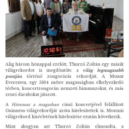
Alig három hónappal ezelőtt, Thurzó Zoltán egy másik
világrekordot is megdöntött: a
világ legmagasabb
pontján
történő zongorázás rekordját. A Mount
Everesten, egy 5364 méter magasságban elhelyezkedő
térben, koncertzongorán nemzeti himnuszokat, és más
zenei darabokat játszott.
A
Himnusz a magasban
című koncertjével felállított
Guinness-világrekordját azóta hitelesítettek is. Mostani
világrekord kísérletének hitelesítése ezután következik.
Mint ahogyan azt Thurzó Zoltán elmondta, a