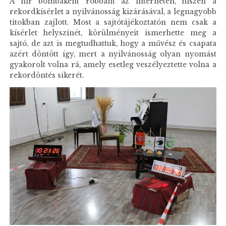
A hír bombaként robbant az interneten, hiszen a
rekordkísérlet a nyilvánosság kizárásával, a legnagyobb
titokban zajlott. Most a sajtótájékoztatón nem csak a
kísérlet helyszínét, körülményeit ismerhette meg a
sajtó, de azt is megtudhattuk, hogy a művész és csapata
azért döntött így, mert a nyilvánosság olyan nyomást
gyakorolt volna rá, amely esetleg veszélyeztette volna a
rekordöntés sikerét.