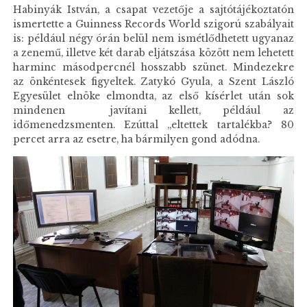
Habinyák István, a csapat vezetője a sajtótájékoztatón
ismertette a Guinness Records World szigorú szabályait
is: például négy órán belül nem ismétlődhetett ugyanaz
a zenemű, illetve két darab eljátszása között nem lehetett
harminc másodpercnél hosszabb szünet. Mindezekre
az önkéntesek figyeltek. Zatykó Gyula, a Szent László
Egyesület elnöke elmondta, az első kísérlet után sok
mindenen javítani kellett, például az
időmenedzsmenten. Ezúttal ,,eltettek tartalékba? 80
percet arra az esetre, ha bármilyen gond adódna.