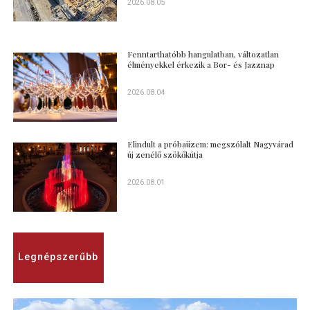
2026.08.05
Fenntarthatóbb hangulatban, változatlan
élményekkel érkezik a Bor- és Jazznap
2026.08.04
Elindult a próbaüzem: megszólalt Nagyvárad
új zenélő szökőkútja
2026.08.01
Legnépszerűbb