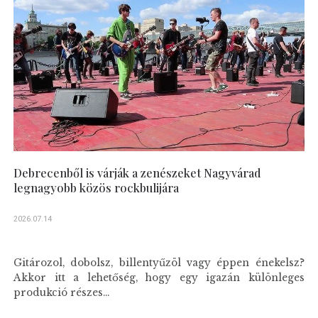
Debrecenből is várják a zenészeket Nagyvárad
legnagyobb közös rockbulijára
2026.07.14
Gitározol, dobolsz, billentyűzöl vagy éppen énekelsz?
Akkor itt a lehetőség, hogy egy igazán különleges
produkció részes...