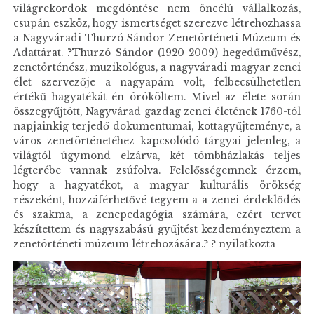
világrekordok megdöntése nem öncélú vállalkozás,
csupán eszköz, hogy ismertséget szerezve létrehozhassa
a Nagyváradi Thurzó Sándor Zenetörténeti Múzeum és
Adattárat. ?Thurzó Sándor (1920-2009) hegedűművész,
zenetörténész, muzikológus, a nagyváradi magyar zenei
élet szervezője a nagyapám volt, felbecsülhetetlen
értékű hagyatékát én örököltem. Mivel az élete során
összegyűjtött, Nagyvárad gazdag zenei életének 1760-tól
napjainkig terjedő dokumentumai, kottagyűjteménye, a
város zenetörténetéhez kapcsolódó tárgyai jelenleg, a
világtól úgymond elzárva, két tömbházlakás teljes
légterébe vannak zsúfolva. Felelősségemnek érzem,
hogy a hagyatékot, a magyar kulturális örökség
részeként, hozzáférhetővé tegyem a a zenei érdeklődés
és szakma, a zenepedagógia számára, ezért tervet
készítettem és nagyszabású gyűjtést kezdeményeztem a
zenetörténeti múzeum létrehozására.? ? nyilatkozta