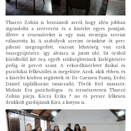
Thurzó Zoltán is beszámolt arról, hogy idén jobban
átgondolta a szervezést és a kísérlet egyes pontjait,
illetve a zeneműveket is egy más stratégia szerint
választotta ki. A szabályok szerint óránként öt perc
pihenő megengedett, viszont lehetőség van ezek
összegyűjtésére, így alvásra is jutott idő, 24 órából
körülbelül két óra, egyéb szükségleteinek kielégítésére
pedig öt percet szánt. A rekordkísérletet fizikai és
pszichikai felkészülés is megelőzte. Azok, akik ebben, és
a kísérlet közben segítették őt: Dr. Carmen Pantiş, Erdei
Dániel táplálkozási tanácsadó, Török Etel masszőr,
Molnár Éva pszichológus és természetesen Thurzó
Zoltán párja, Kócza Erika ? no és persze lelkesen
drukkolt gazdájának Kira, a kutyus is.