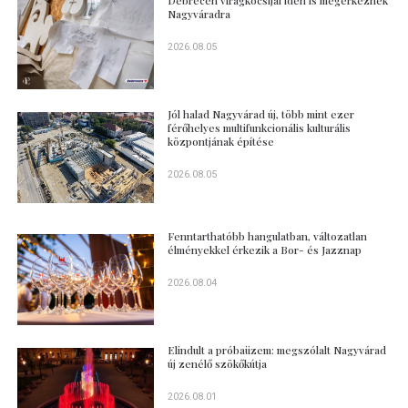
Nagyváradra
2026.08.05
Jól halad Nagyvárad új, több mint ezer
férőhelyes multifunkcionális kulturális
központjának építése
2026.08.05
Fenntarthatóbb hangulatban, változatlan
élményekkel érkezik a Bor- és Jazznap
2026.08.04
Elindult a próbaüzem: megszólalt Nagyvárad
új zenélő szökőkútja
2026.08.01