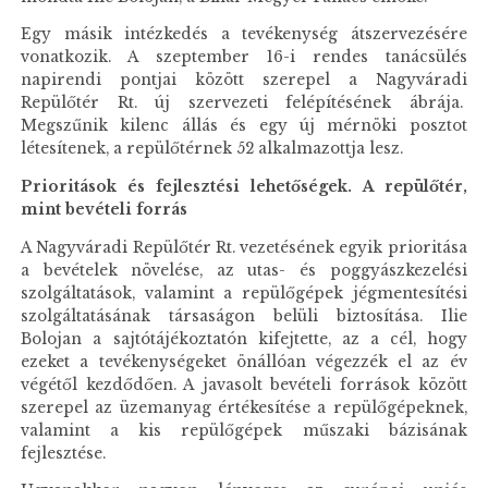
Egy másik intézkedés a tevékenység átszervezésére
vonatkozik. A szeptember 16-i rendes tanácsülés
napirendi pontjai között szerepel a Nagyváradi
Repülőtér Rt. új szervezeti felépítésének ábrája.
Megszűnik kilenc állás és egy új mérnöki posztot
létesítenek, a repülőtérnek 52 alkalmazottja lesz.
Prioritások és fejlesztési lehetőségek. A repülőtér,
mint bevételi forrás
A Nagyváradi Repülőtér Rt. vezetésének egyik prioritása
a bevételek növelése, az utas- és poggyászkezelési
szolgáltatások, valamint a repülőgépek jégmentesítési
szolgáltatásának társaságon belüli biztosítása. Ilie
Bolojan a sajtótájékoztatón kifejtette, az a cél, hogy
ezeket a tevékenységeket önállóan végezzék el az év
végétől kezdődően. A javasolt bevételi források között
szerepel az üzemanyag értékesítése a repülőgépeknek,
valamint a kis repülőgépek műszaki bázisának
fejlesztése.