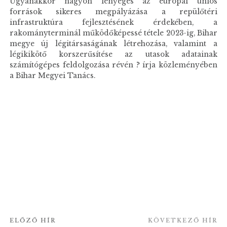
Ugyanakkor nagyon lényeges az európai uniós
források sikeres megpályázása a repülőtéri
infrastruktúra fejlesztésének érdekében, a
rakományterminál működőképessé tétele 2023-ig, Bihar
megye új légitársaságának létrehozása, valamint a
légikikötő korszerűsítése az utasok adatainak
számítógépes feldolgozása révén ? írja közleményében
a Bihar Megyei Tanács.
ELŐZŐ HÍR
KÖVETKEZŐ HÍR