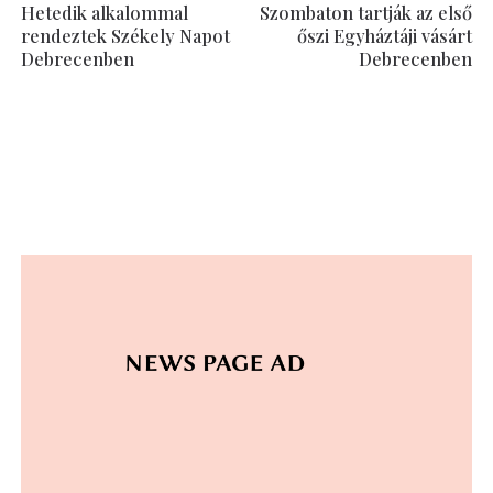
Hetedik alkalommal
Szombaton tartják az első
rendeztek Székely Napot
őszi Egyháztáji vásárt
Debrecenben
Debrecenben