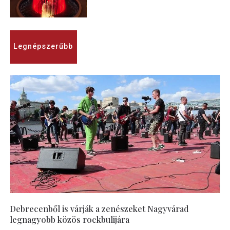
Legnépszerűbb
Debrecenből is várják a zenészeket Nagyvárad
legnagyobb közös rockbulijára