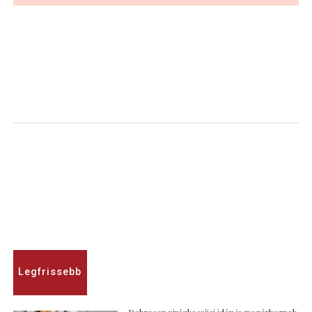
Legfrissebb
Debrecen virágkocsijai idén is megérkeznek