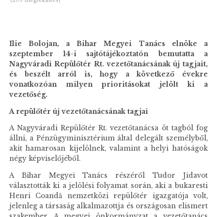
Ilie Bolojan, a Bihar Megyei Tanács elnöke a
szeptember 14-i sajtótájékoztatón bemutatta a
Nagyváradi Repülőtér Rt. vezetőtanácsának új tagjait,
és beszélt arról is, hogy a következő évekre
vonatkozóan milyen prioritásokat jelölt ki a
vezetőség.
A repülőtér új vezetőtanácsának tagjai
A Nagyváradi Repülőtér Rt. vezetőtanácsa öt tagból fog
állni, a Pénzügyminisztérium által delegált személyből,
akit hamarosan kijelölnek, valamint a helyi hatóságok
négy képviselőjéből.
A Bihar Megyei Tanács részéről Tudor Jidavot
választották ki a jelölési folyamat során, aki a bukaresti
Henri Coandă nemzetközi repülőtér igazgatója volt,
jelenleg a társaság alkalmazottja és országosan elismert
szakember. A megyei önkormányzat a vezetőtanács