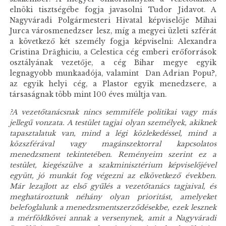
elnöki tisztségébe fogja javasolni Tudor Jidavot. A
Nagyváradi Polgármesteri Hivatal képviselője Mihai
Jurca városmenedzser lesz, míg a megyei üzleti szférát
a következő két személy fogja képviselni: Alexandra
Cristina Drăghiciu, a Celestica cég emberi erőforrások
osztályának vezetője, a cég Bihar megye egyik
legnagyobb munkaadója, valamint Dan Adrian Popu?,
az egyik helyi cég, a Plastor egyik menedzsere, a
társaságnak több mint 100 éves múltja van.
?A vezetőtanácsnak nincs semmiféle politikai vagy más
jellegű vonzata.
A testület tagjai olyan személyek, akiknek
tapasztalatuk van, mind a légi közlekedéssel, mind a
közszférával vagy magánszektorral kapcsolatos
menedzsment tekintetében.
Reményeim szerint ez a
testület, kiegészülve a szakminisztérium képviselőjével
együtt, jó munkát fog végezni az elkövetkező években.
Már lezajlott az első gyűlés a vezetőtanács tagjaival, és
meghatároztunk néhány olyan prioritást, amelyeket
belefoglalunk a menedzsmentszerződésekbe, ezek lesznek
a mérföldkövei annak a versenynek, amit a Nagyváradi