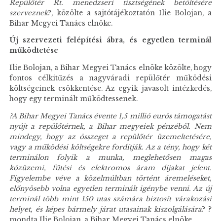
Repülőtér Rt. menedzseri tisztségének betöltésére
szerveznek
?, közölte a sajtótájékoztatón Ilie Bolojan, a
Bihar Megyei Tanács elnöke.
Új szervezeti felépítési ábra, és egyetlen terminál
működtetése
Ilie Bolojan, a Bihar Megyei Tanács elnöke közölte, hogy
fontos célkitűzés a nagyváradi repülőtér működési
költségeinek csökkentése. Az egyik javasolt intézkedés,
hogy egy terminált működtessenek.
?A Bihar Megyei Tanács évente 1,5 millió eurós támogatást
nyújt a repülőtérnek, a Bihar megyeiek pénzéből. Nem
mindegy, hogy az összeget a repülőtér üzemeltetésére,
vagy a működési költségekre fordítják. Az a tény, hogy két
terminálon folyik a munka, meglehetősen magas
közüzemi, fűtési és elektromos áram díjakat jelent.
Figyelembe véve a közelmúltban történt áremeléseket,
előnyösebb volna egyetlen terminált igénybe venni. Az új
terminál több mint 150 utas számára biztosít várakozási
helyet, és képes bármely járat utasainak kiszolgálására
? ?
mondta Ilie Bolojan, a Bihar Megyei Tanács elnöke.