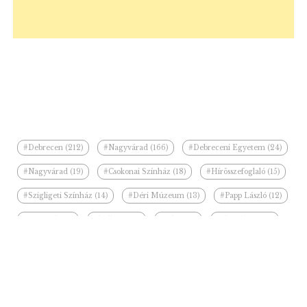
#Debrecen (212)
#Nagyvárad (166)
#Debreceni Egyetem (24)
#Nagyvárad (19)
#Csokonai Színház (18)
#Hírösszefoglaló (15)
#Szigligeti Színház (14)
#Déri Múzeum (13)
#Papp László (12)
#fesztivál (10)
#kiállítás (10)
#Bihar (9)
#Ilie Bolojan (8)
#felújítás (8)
#Partiumi Keresztény Egyetem (7)