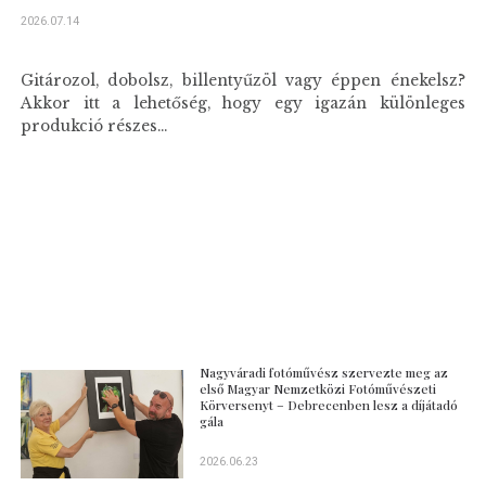
2026.07.14
Gitározol, dobolsz, billentyűzöl vagy éppen énekelsz?
Akkor itt a lehetőség, hogy egy igazán különleges
produkció részes...
Nagyváradi fotóművész szervezte meg az
első Magyar Nemzetközi Fotóművészeti
Körversenyt – Debrecenben lesz a díjátadó
gála
2026.06.23