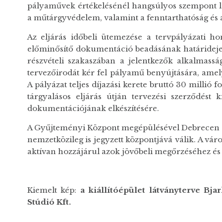
pályaművek értékelésénél hangsúlyos szempont le
a műtárgyvédelem, valamint a fenntarthatóság és a
Az eljárás időbeli ütemezése a tervpályázati h
előminősítő dokumentáció beadásának határidej
részvételi szakaszában a jelentkezők alkalmasság
tervezőirodát kér fel pályamű benyújtására, amely
A pályázat teljes díjazási kerete bruttó 30 millió 
tárgyalásos eljárás útján tervezési szerződést
dokumentációjának elkészítésére.
A Gyűjteményi Központ megépülésével Debrecen a
nemzetközileg is jegyzett központjává válik. A vá
aktívan hozzájárul azok jövőbeli megőrzéséhez és
Kiemelt kép:
a kiállítóépület látványterve Bj
Stúdió Kft.