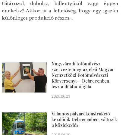
Gitározol, dobolsz, billentyűzöl vagy éppen
énekelsz? Akkor itt a lehetőség, hogy egy igazán
különleges produkció részes...
Nagyváradi fotóművész
szervezte meg az első Magyar
Nemzetközi Fotóművészeti
Körversenyt – Debrecenben
lesz a díjátadó gála
2026.06.23
Villamos pályarekonstrukció
kezdődik Debrecenben, változik
a közlekedés
2018.06.19