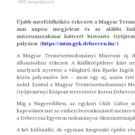
(262 megtekintés)
Újabb mérföldkőhöz érkezett a Magyar Termé
mai napon megjelent és az alábbi lin
múzeumszakmai hátterét biztosító Gyűjtem
pályázat. (
https://mtm.gyk.debrecen.hu/
)
A Magyar Természettudományi Múzeum új debr
állomásához érkezett. A Kiállítóépületre kiírt n
amelynek nyertese a világhírű dán Bjarke Ingels 
közös pályaműve lett – most egy új, uniós érték
indul. Ezúttal a Magyar Természettudományi Mú
Gyűjteményi Központ tervezésére keresi Debrecen
Míg a Nagyerdőben, az egykori Oláh Gábor utcai
kapcsolatot tart az emberi beavatkozástól mentes
a Debreceni Egyetem tudományos ökoszisztémájába
A két különálló, de egymást kiegészítő épület 