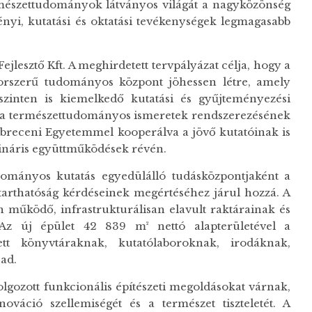
rmészettudományok látványos világát a nagyközönség
ményi, kutatási és oktatási tevékenységek legmagasabb
ejlesztő Kft. A meghirdetett tervpályázat célja, hogy a
rszerű tudományos központ jöhessen létre, amely
zinten is kiemelkedő kutatási és gyűjteményezési
 a természettudományos ismeretek rendszerezésének
breceni Egyetemmel kooperálva a jövő kutatóinak is
plináris együttműködések révén.
mányos kutatás egyedülálló tudásközpontjaként a
nntarthatóság kérdéseinek megértéséhez járul hozzá. A
 működő, infrastrukturálisan elavult raktárainak és
 Az új épület 42 839 m² nettó alapterületével a
t könyvtáraknak, kutatólaboroknak, irodáknak,
ad.
lgozott funkcionális építészeti megoldásokat várnak,
áció szellemiségét és a természet tiszteletét. A