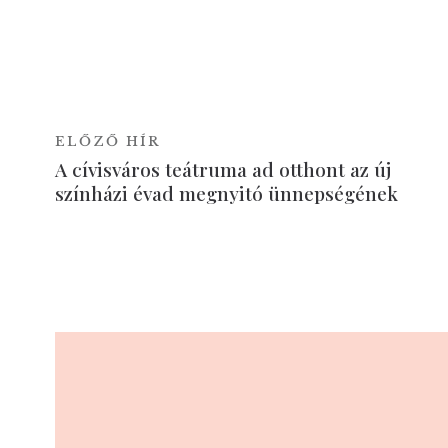
ELŐZŐ HÍR
A cívisváros teátruma ad otthont az új
színházi évad megnyitó ünnepségének