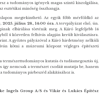
sz a tudományos igények magas szintű kiszolgálása,
z esztétikai minőség összhangja.
onlapon megtekinthető. Az egyik főbb mérföldkő az
e,
2025. július 28., 14:00 óra.
A tervpályázat első, ún.
ának elbírálása történik meg. A Kiíró legfeljebb 14
ből 4 közvetlen felhívás alapján került kiválasztásra.
forint. A győztes pályázóval a Kiíró hirdetmény nélküli
 kíván kötni a múzeumi központ végleges építészeti
 természettudományos kutatás és tudásmegosztás új,
ros így nemcsak a természet csodáit mutatja be, hanem
 a tudományos párbeszéd alakításához is.
arke Ingels Group A/S és Vikár és Lukács Építész