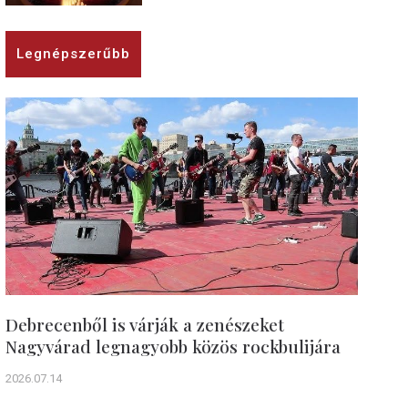
Legnépszerűbb
Debrecenből is várják a zenészeket
Nagyvárad legnagyobb közös rockbulijára
2026.07.14