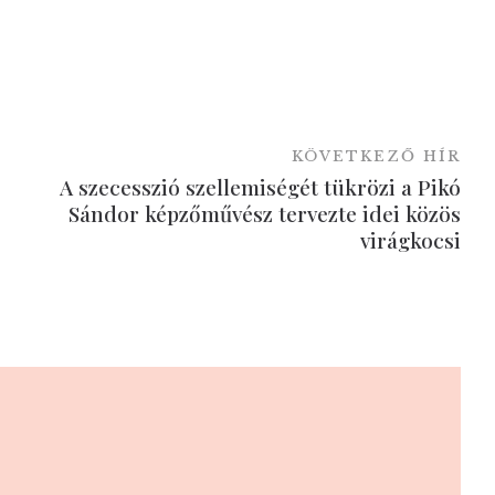
KÖVETKEZŐ HÍR
A szecesszió szellemiségét tükrözi a Pikó
Sándor képzőművész tervezte idei közös
virágkocsi