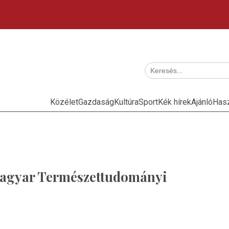
Közélet
Gazdaság
Kultúra
Sport
Kék hírek
Ajánló
Has
Magyar Természettudományi