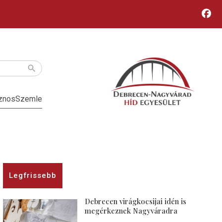
znos
Szemle
Legfrissebb
Debrecen virágkocsijai idén is
megérkeznek Nagyváradra