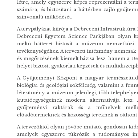
létre, amely egyszerre képes reprezentálni a te
számára, és biztosítani a háttérben zajló gyűjte
színvonalú működését.
A tervpályázat kiírója a Debreceni Infrastruktúra F
Debreceni Egyetem Science Parkjában olyan ko
méltó hátteret biztosít a múzeum nemzetközi s
tevékenységéhez. A tervezett intézmény nemcsak
és megőrzésének kiemelt bázisa lesz, hanem a De
helyet biztosít gyakorlati képzések és multidiszci
A Gyűjteményi Központ a magyar természettudo
biológiai és geológiai sokféleség, valamint a fe
létesítmény a múzeum jelenlegi, több telephelyen
kutatóegységeinek modern alternatívája lesz.
gyűjteményi raktárak és a műhelyek mellet
előadótermeknek és közösségi tereknek is otthont 
A tervezőktől olyan jövőbe mutató, gondosan kido
amelyek egyszerre tükrözik a tudományos innov