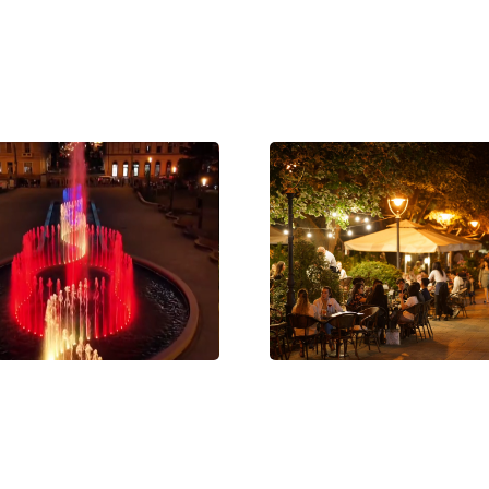
 próbaüzem: megszólalt
Nyári sétálóutcává alakul De
új zenélő szökőkútja
belvárosának egy része –
programokkal és teraszokkal
6
látogatókat