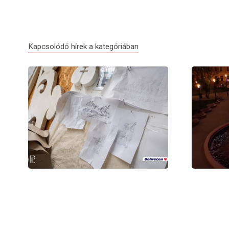
Kapcsolódó hírek a kategóriában
Debrecen virágkocsijai idén is
Elindult a
megérkeznek Nagyváradra
Nagyvárad 
Aug 05, 2026
Aug 01, 202