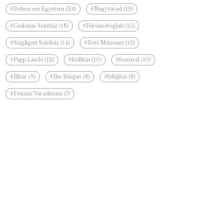
#Debreceni Egyetem (24)
#Nagyvárad (19)
#Csokonai Színház (18)
#Hírösszefoglaló (15)
#Szigligeti Színház (14)
#Déri Múzeum (13)
#Papp László (12)
#kiállítás (10)
#fesztivál (10)
#Bihar (9)
#Ilie Bolojan (8)
#felújítás (8)
#Festum Varadinum (7)