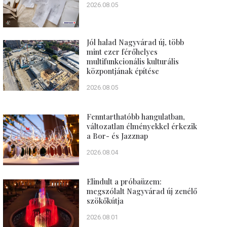
2026.08.05
Jól halad Nagyvárad új, több
mint ezer férőhelyes
multifunkcionális kulturális
központjának építése
2026.08.05
Fenntarthatóbb hangulatban,
változatlan élményekkel érkezik
a Bor- és Jazznap
2026.08.04
Elindult a próbaüzem:
megszólalt Nagyvárad új zenélő
szökőkútja
2026.08.01