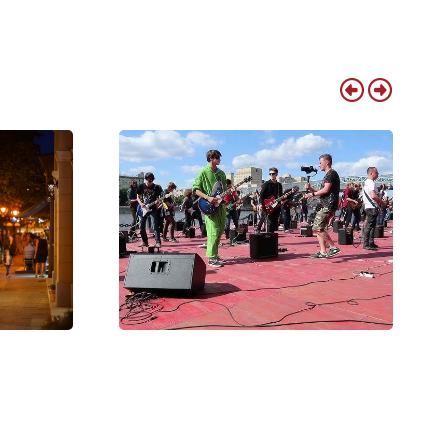
brecen
Debrecenből is várják a zenészeket
Nagyvárad legnagyobb közös
 várják a
rockbulijára