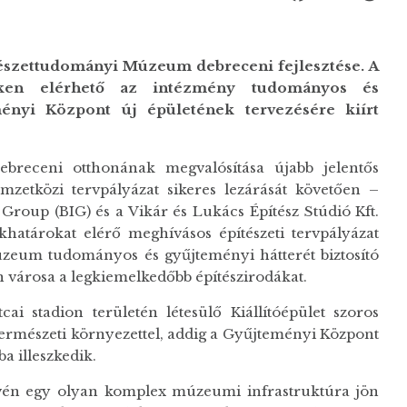
szettudományi Múzeum debreceni fejlesztése. A
ken elérhető az intézmény tudományos és
ényi Központ új épületének tervezésére kiírt
eceni otthonának megvalósítása újabb jelentős
emzetközi tervpályázat sikeres lezárását követően –
Group (BIG) és a Vikár és Lukács Építész Stúdió Kft.
határokat elérő meghívásos építészeti tervpályázat
zeum tudományos és gyűjteményi hátterét biztosító
 városa a legkiemelkedőbb építészirodákat.
 stadion területén létesülő Kiállítóépület szoros
 természeti környezettel, addig a Gyűjteményi Központ
 illeszkedik.
révén egy olyan komplex múzeumi infrastruktúra jön