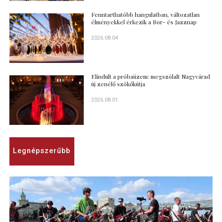
Fenntarthatóbb hangulatban, változatlan
élményekkel érkezik a Bor- és Jazznap
2026.08.04
Elindult a próbaüzem: megszólalt Nagyvárad
új zenélő szökőkútja
2026.08.01
Legnépszerűbb