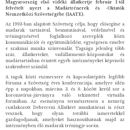
Magyarország első vidéki állatkertje február 1-től
felvételt nyert a Madártrénerek és -Oktatók
Nemzetközi Szövetségébe (IAATE).
Az 1993-ban alapított Szövetség célja, hogy elősegítse a
madarak tartásával, bemutatásával, védelmével és
tréningezésével foglalkozó szereplők közti
kommunikációt és együttműködést, egységesen emelve
e szakmai munka színvonalát. Tagsága jelenleg több
száz, állatkerteket, vadállatmentő-központokat és
madártartásban érintett egyéb intézményeket képviselő
szakembert számlál.
A tagok közti eszmecsere és kapcsolatépítés legfőbb
fóruma a Szövetség éves konferenciája, amelyre idén
épp a napokban, március 3. és 6. között kerül sor a
koronavírus-járványra való tekintettel virtuális
formában. Az eseményen természetesen a nemrég
csatlakozott Debreceni Állatkert munkatársai is részt
vesznek, hogy olyan további ismeretekkel
gazdagodjanak, amelyeket hasznosíthatnak majd az
intézményben élő madarak tréningje során.