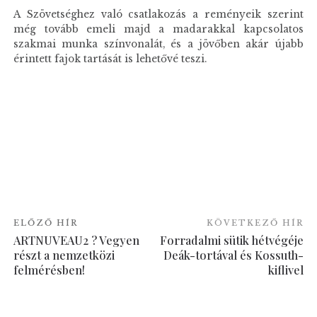
A Szövetséghez való csatlakozás a reményeik szerint
még tovább emeli majd a madarakkal kapcsolatos
szakmai munka színvonalát, és a jövőben akár újabb
érintett fajok tartását is lehetővé teszi.
ELŐZŐ HÍR
KÖVETKEZŐ HÍR
ARTNUVEAU2 ? Vegyen
Forradalmi sütik hétvégéje
részt a nemzetközi
Deák-tortával és Kossuth-
felmérésben!
kiflivel