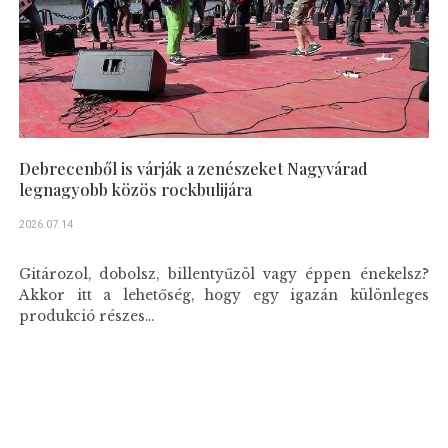
Debrecenből is várják a zenészeket Nagyvárad
legnagyobb közös rockbulijára
2026.07.14
Gitározol, dobolsz, billentyűzöl vagy éppen énekelsz?
Akkor itt a lehetőség, hogy egy igazán különleges
produkció részes...