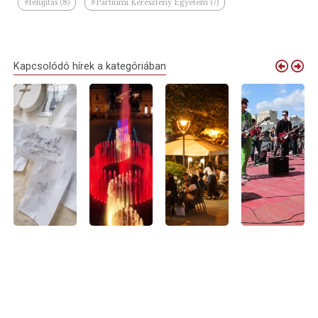
#felújítás (8)
#Partiumi Keresztény Egyetem (7)
Kapcsolódó hírek a kategóriában
Debrecen
Elindult a
Nyári
Debrecenből is
virágkocsijai
próbaüzem:
sétálóutcává
várják a
idén is
megszólalt
alakul Debrecen
zenészeket
megérkeznek
Nagyvárad új
belvárosának
Nagyvárad
Nagyváradra
zenélő
egy része –
legnagyobb