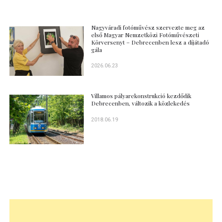
Nagyváradi fotóművész szervezte meg az
első Magyar Nemzetközi Fotóművészeti
Körversenyt – Debrecenben lesz a díjátadó
gála
2026.06.23
Villamos pályarekonstrukció kezdődik
Debrecenben, változik a közlekedés
2018.06.19