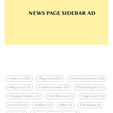
#Debrecen (212)
#Nagyvárad (166)
#Debreceni Egyetem (24)
#Nagyvárad (19)
#Csokonai Színház (18)
#Hírösszefoglaló (15)
#Szigligeti Színház (14)
#Déri Múzeum (13)
#Papp László (12)
#fesztivál (10)
#kiállítás (10)
#Bihar (9)
#Ilie Bolojan (8)