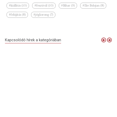
#kiállítás (10)
#fesztivál (10)
#Bihar (9)
#Ilie Bolojan (8)
#felújítás (8)
#jégkorong (7)
Kapcsolódó hírek a kategóriában