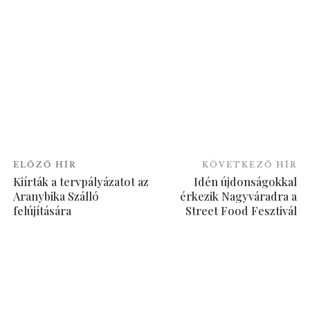
ELŐZŐ HÍR
KÖVETKEZŐ HÍR
Kiírták a tervpályázatot az
Idén újdonságokkal
Aranybika Szálló
érkezik Nagyváradra a
felújítására
Street Food Fesztivál