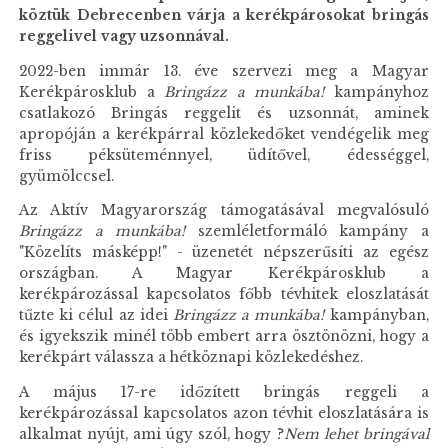
köztük Debrecenben várja a kerékpárosokat bringás
reggelivel vagy uzsonnával.
2022-ben immár 13. éve szervezi meg a Magyar
Kerékpárosklub a
Bringázz a munkába!
kampányhoz
csatlakozó Bringás reggelit és uzsonnát, aminek
apropóján a kerékpárral közlekedőket vendégelik meg
friss péksüteménnyel, üdítővel, édességgel,
gyümölccsel.
Az Aktív Magyarország támogatásával megvalósuló
Bringázz a munkába!
szemléletformáló kampány a
"Közelíts másképp!" - üzenetét népszerűsíti az egész
országban. A Magyar Kerékpárosklub a
kerékpározással kapcsolatos főbb tévhitek eloszlatását
tűzte ki célul az idei
Bringázz a munkába!
kampányban,
és igyekszik minél több embert arra ösztönözni, hogy a
kerékpárt válassza a hétköznapi közlekedéshez.
A május 17-re időzített bringás reggeli a
kerékpározással kapcsolatos azon tévhit eloszlatására is
alkalmat nyújt, ami úgy szól, hogy ?
Nem lehet bringával