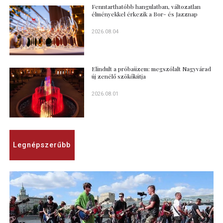
Fenntarthatóbb hangulatban, változatlan
élményekkel érkezik a Bor- és Jazznap
2026.08.04
Elindult a próbaüzem: megszólalt Nagyvárad
új zenélő szökőkútja
2026.08.01
Legnépszerűbb