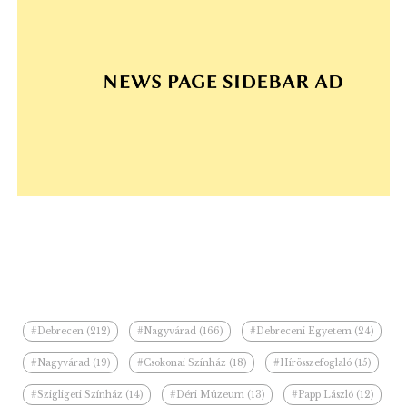
#Debrecen (212)
#Nagyvárad (166)
#Debreceni Egyetem (24)
#Nagyvárad (19)
#Csokonai Színház (18)
#Hírösszefoglaló (15)
#Szigligeti Színház (14)
#Déri Múzeum (13)
#Papp László (12)