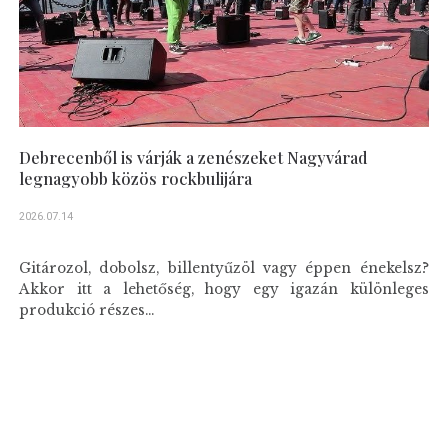
Debrecenből is várják a zenészeket Nagyvárad
legnagyobb közös rockbulijára
2026.07.14
Gitározol, dobolsz, billentyűzöl vagy éppen énekelsz?
Akkor itt a lehetőség, hogy egy igazán különleges
produkció részes...