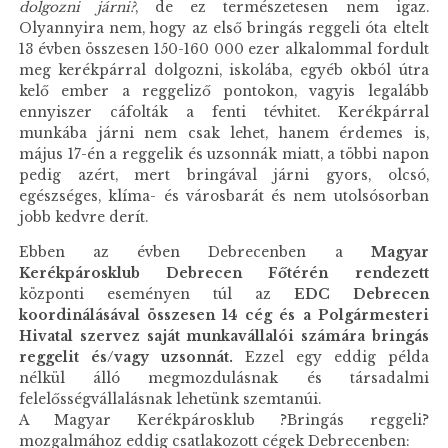
dolgozni járni?
, de ez természetesen nem igaz.
Olyannyira nem, hogy az első bringás reggeli óta eltelt
13 évben összesen 150-160 000 ezer alkalommal fordult
meg kerékpárral dolgozni, iskolába, egyéb okból útra
kelő ember a reggeliző pontokon, vagyis legalább
ennyiszer cáfolták a fenti tévhitet. Kerékpárral
munkába járni nem csak lehet, hanem érdemes is,
május 17-én a reggelik és uzsonnák miatt, a többi napon
pedig azért, mert bringával járni gyors, olcsó,
egészséges, klíma- és városbarát és nem utolsósorban
jobb kedvre derít.
Ebben az évben Debrecenben a
Magyar
Kerékpárosklub Debrecen Főtérén rendezett
központi eseményen túl az
EDC Debrecen
koordinálásával
összesen 14 cég és a Polgármesteri
Hivatal szervez saját munkavállalói számára bringás
reggelit és/vagy uzsonnát.
Ezzel egy eddig példa
nélkül álló megmozdulásnak és társadalmi
felelősségvállalásnak lehetünk szemtanúi.
A
Magyar Kerékpárosklub
?Bringás reggeli?
mozgalmához eddig csatlakozott cégek Debrecenben: