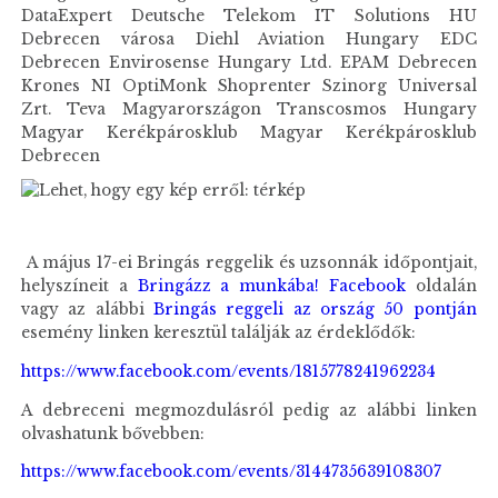
DataExpert
Deutsche Telekom IT Solutions HU
Debrecen városa
Diehl Aviation Hungary
EDC
Debrecen
Envirosense Hungary Ltd.
EPAM Debrecen
Krones
NI
OptiMonk
Shoprenter
Szinorg Universal
Zrt.
Teva Magyarországon
Transcosmos Hungary
Magyar Kerékpárosklub
Magyar Kerékpárosklub
Debrecen
A május 17-ei Bringás reggelik és uzsonnák időpontjait,
helyszíneit a
Bringázz a munkába! Facebook
oldalán
vagy az alábbi
Bringás reggeli az ország 50 pontján
esemény linken keresztül találják az érdeklődők:
https://www.facebook.com/events/1815778241962234
A debreceni megmozdulásról pedig az alábbi linken
olvashatunk bővebben:
https://www.facebook.com/events/3144735639108307