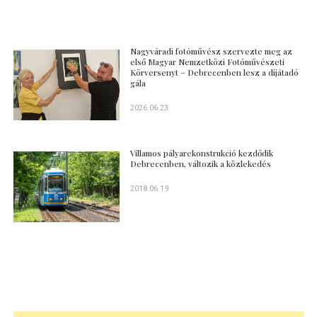
Nagyváradi fotóművész szervezte meg az
első Magyar Nemzetközi Fotóművészeti
Körversenyt – Debrecenben lesz a díjátadó
gála
2026.06.23
Villamos pályarekonstrukció kezdődik
Debrecenben, változik a közlekedés
2018.06.19