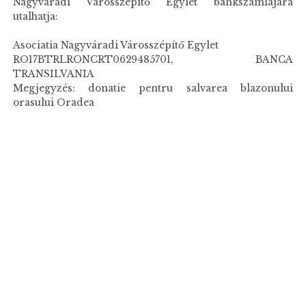
Nagyváradi Városszépítő Egylet bankszámlájára
utalhatja:
Asociatia Nagyváradi Városszépítő Egylet
RO17BTRLRONCRT0629485701, BANCA
TRANSILVANIA
Megjegyzés: donatie pentru salvarea blazonului
orasului Oradea