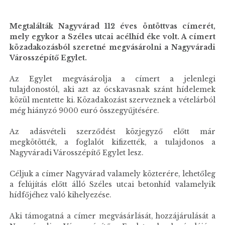
Megtalálták Nagyvárad 112 éves öntöttvas címerét,
mely egykor a Széles utcai acélhíd éke volt. A címert
közadakozásból szeretné megvásárolni a Nagyváradi
Városszépítő Egylet.
Az Egylet megvásárolja a címert a jelenlegi
tulajdonostól, aki azt az ócskavasnak szánt hídelemek
közül mentette ki. Közadakozást szerveznek a vételárból
még hiányzó 9000 euró összegyűjtésére.
Az adásvételi szerződést közjegyző előtt már
megkötötték, a foglalót kifizették, a tulajdonos a
Nagyváradi Városszépítő Egylet lesz.
Céljuk a címer Nagyvárad valamely közterére, lehetőleg
a felújítás előtt álló Széles utcai betonhíd valamelyik
hídfőjéhez való kihelyezése.
Aki támogatná a címer megvásárlását, hozzájárulását a