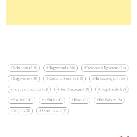
#Debrecen (212)
#Nagyvárad (166)
#Debreceni Egyetem (24)
#Nagyvárad (19)
#Csokonai Színház (18)
#Hírösszefoglaló (15)
#Szigligeti Színház (14)
#Déri Múzeum (13)
#Papp László (12)
#fesztivál (10)
#kiállítás (10)
#Bihar (9)
#Ilie Bolojan (8)
#felújítás (8)
#Szent László (7)