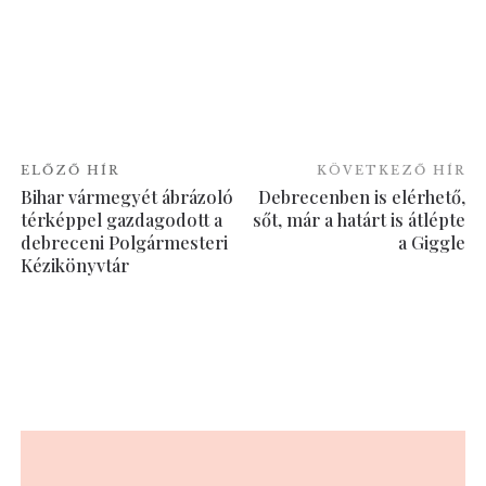
ELŐZŐ HÍR
KÖVETKEZŐ HÍR
Bihar vármegyét ábrázoló
Debrecenben is elérhető,
térképpel gazdagodott a
sőt, már a határt is átlépte
debreceni Polgármesteri
a Giggle
Kézikönyvtár