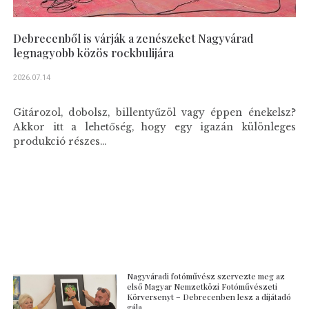
Debrecenből is várják a zenészeket Nagyvárad
legnagyobb közös rockbulijára
2026.07.14
Gitározol, dobolsz, billentyűzöl vagy éppen énekelsz?
Akkor itt a lehetőség, hogy egy igazán különleges
produkció részes...
Nagyváradi fotóművész szervezte meg az
első Magyar Nemzetközi Fotóművészeti
Körversenyt – Debrecenben lesz a díjátadó
gála