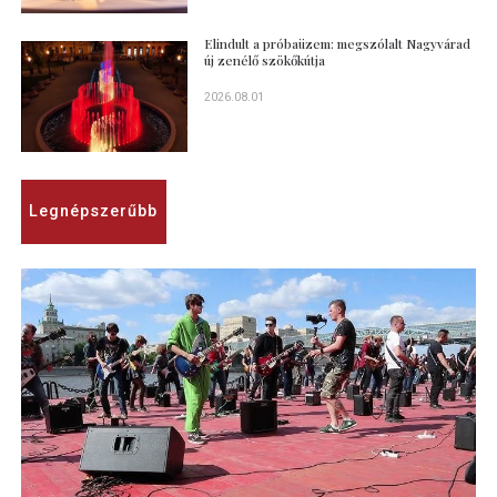
Elindult a próbaüzem: megszólalt Nagyvárad
új zenélő szökőkútja
2026.08.01
Legnépszerűbb