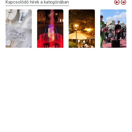
Kapcsolódó hírek a kategóriában
Debrecen
Elindult a
Nyári
Debrecenből is
virágkocsijai
próbaüzem:
sétálóutcává
várják a
idén is
megszólalt
alakul Debrecen
zenészeket
megérkeznek
Nagyvárad új
belvárosának
Nagyvárad
Nagyváradra
zenélő
egy része –
legnagyobb
szökőkútja
programokkal
közös
és teraszokkal
rockbulijára
Aug 05, 2026
várják a
Aug 01, 2026
látogatókat
Jul 14, 2026