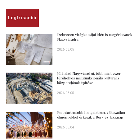
Legfrissebb
Debrecen virágkocsijai idén is megérkeznek
Nagyváradra
2026.08.05
Jól halad Nagyvárad új, több mint ezer
férőhelyes multifunkcionális kulturális
központjának építése
2026.08.05
Fenntarthatóbb hangulatban, változatlan
élményekkel érkezik a Bor- és Jazznap
2026.08.04