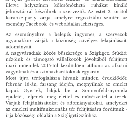
illetve helyszínen kölcsönözhető ruhákat kínáló
jelmeztárral készülnek a szervezők. Az estet 21 órától
karaoke-party zárja, amelyre regisztrálni szintén az
esemény Facebook- és weboldalán lehetséges.
Az eseményekre a belépés ingyenes, a szervezők
ugyanakkor várják a közönség szívélyes felajánlásait,
adományait.
A nagyváradiak közös büszkesége a Szigligeti Stúdió:
nézőink és támogató vállalkozók jóvoltából felújított
ipari műemlék 2015-től kezdődően otthona az alkotni
vágyóknak és a színházbarátoknak egyaránt.
Most újra térfoglalásra hívunk minden érdeklődőt:
február 16-án, farsang idején, megnyílnak az emelet
kapui. Gyertek, lakjuk be a Sonnenfeld-nyomda
épületét, teljenek meg élettel és művészettel a terek.
Várjuk felajánlásaitokat és adományaitokat, amelyeket
az emeleti multifunkcionális tér felújítására fordítunk -
írja közösségi oldalán a Szigligeti Színház.