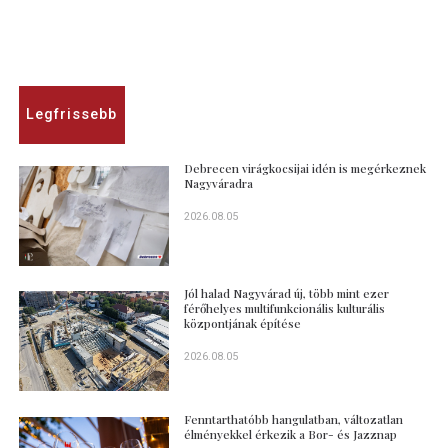
Legfrissebb
Debrecen virágkocsijai idén is megérkeznek
Nagyváradra
2026.08.05
Jól halad Nagyvárad új, több mint ezer
férőhelyes multifunkcionális kulturális
központjának építése
2026.08.05
Fenntarthatóbb hangulatban, változatlan
élményekkel érkezik a Bor- és Jazznap