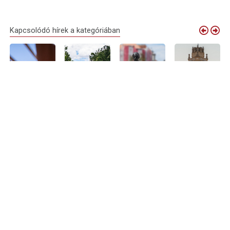
Kapcsolódó hírek a kategóriában
Fenntarthatóbb
Campus
Partiumi és
Újra látogatható
hangulatban,
Fesztivál
erdélyi útiképek
a nagyváradi
változatlan
Debrecenben:
– Debrecenben
városháza
élményekkel
ezt érdemes
és Nagyváradon
tornya – közel
érkezik a Bor-
tudniuk a
is bemutatná új
50 méter
és Jazznap
nagyváradi
kötetét
magasból tárul
látogatóknak
Rozványi Dávid
fel a történelmi