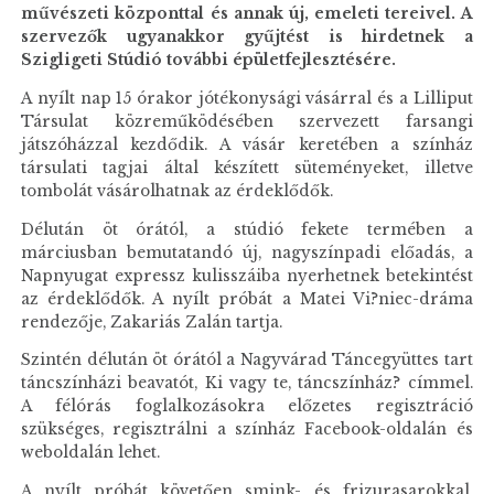
művészeti központtal és annak új, emeleti tereivel. A
szervezők ugyanakkor gyűjtést is hirdetnek a
Szigligeti Stúdió további épületfejlesztésére.
A nyílt nap 15 órakor jótékonysági vásárral és a Lilliput
Társulat közreműködésében szervezett farsangi
játszóházzal kezdődik. A vásár keretében a színház
társulati tagjai által készített süteményeket, illetve
tombolát vásárolhatnak az érdeklődők.
Délután öt órától, a stúdió fekete termében a
márciusban bemutatandó új, nagyszínpadi előadás, a
Napnyugat expressz kulisszáiba nyerhetnek betekintést
az érdeklődők. A nyílt próbát a Matei Vi?niec-dráma
rendezője, Zakariás Zalán tartja.
Szintén délután öt órától a Nagyvárad Táncegyüttes tart
táncszínházi beavatót, Ki vagy te, táncszínház? címmel.
A félórás foglalkozásokra előzetes regisztráció
szükséges, regisztrálni a színház Facebook-oldalán és
weboldalán lehet.
A nyílt próbát követően smink- és frizurasarokkal,