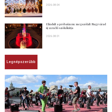
2026.08.04
Elindult a próbaüzem: megszólalt Nagyvárad
új zenélő szökőkútja
2026.08.01
Legnépszerűbb