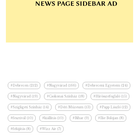
#Debrecen (212)
#Nagyvárad (166)
#Debreceni Egyetem (24)
#Nagyvárad (19)
#Csokonai Színház (18)
#Hírösszefoglaló (15)
#Szigligeti Színház (14)
#Déri Múzeum (13)
#Papp László (12)
#fesztivál (10)
#kiállítás (10)
#Bihar (9)
#Ilie Bolojan (8)
#felújítás (8)
#Wizz Air (7)