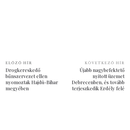
ELŐZŐ HÍR
KÖVETKEZŐ HÍR
Drogkereskedő
Újabb nagybefektető
bűnszervezet ellen
nyitott üzemet
nyomoztak Hajdú-Bihar
Debrecenben, és tovább
megyében
terjeszkedik Erdély felé