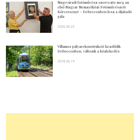
Nagyváradi fotóművész szervezte meg az
első Magyar Nemzetközi Fotóművészeti
Körversenyt – Debrecenben lesz a díjátadó
gála
2026.06.23
Villamos pályarekonstrukció kezdődik
Debrecenben, változik a közlekedés
2018.06.19