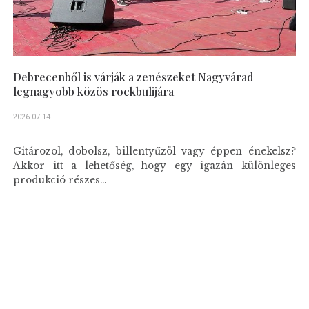
Debrecenből is várják a zenészeket Nagyvárad
legnagyobb közös rockbulijára
2026.07.14
Gitározol, dobolsz, billentyűzöl vagy éppen énekelsz?
Akkor itt a lehetőség, hogy egy igazán különleges
produkció részes...