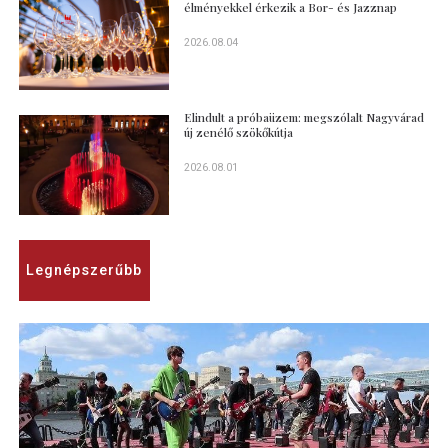
élményekkel érkezik a Bor- és Jazznap
2026.08.04
Elindult a próbaüzem: megszólalt Nagyvárad
új zenélő szökőkútja
2026.08.01
Legnépszerűbb