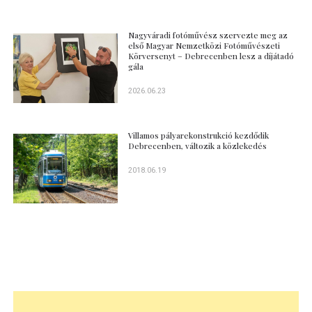
Nagyváradi fotóművész szervezte meg az
első Magyar Nemzetközi Fotóművészeti
Körversenyt – Debrecenben lesz a díjátadó
gála
2026.06.23
Villamos pályarekonstrukció kezdődik
Debrecenben, változik a közlekedés
2018.06.19