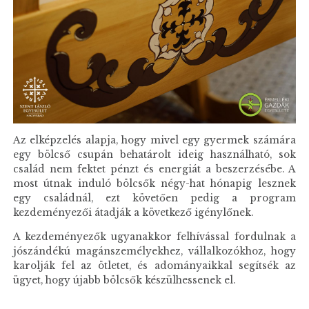
Az elképzelés alapja, hogy mivel egy gyermek számára
egy bölcső csupán behatárolt ideig használható, sok
család nem fektet pénzt és energiát a beszerzésébe. A
most útnak induló bölcsők négy-hat hónapig lesznek
egy családnál, ezt követően pedig a program
kezdeményezői átadják a következő igénylőnek.
A kezdeményezők ugyanakkor felhívással fordulnak a
jószándékú magánszemélyekhez, vállalkozókhoz, hogy
karolják fel az ötletet, és adományaikkal segítsék az
ügyet, hogy újabb bölcsők készülhessenek el.