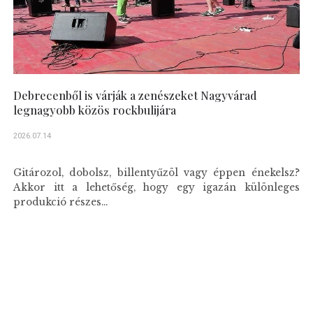
Debrecenből is várják a zenészeket Nagyvárad
legnagyobb közös rockbulijára
2026.07.14
Gitározol, dobolsz, billentyűzöl vagy éppen énekelsz?
Akkor itt a lehetőség, hogy egy igazán különleges
produkció részes...