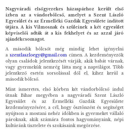
Nagyváradi elsőgyerekes házaspárhoz került első
ízben az a vándorbölcső, amelyet a Szent László
Egyesület és az Érmelléki Gazdák Egyesülete indított
útjára. A kis Vilmosnak és szüleinek a két egyesület
képviselői adták át a kis fekhelyet és az azzal járó
ajándékcsomagot.
A második bölcsőt még mindig lehet igényelni
a
szentlaszloegy@gmail.com
címen. A kezdeményezők
olyan családok jelentkezését várják, akik babát várnak,
vagy gyermekük nemrég látta meg a napvilágot. Több
jelentkező esetén sorsolással dől el, kihez kerül a
második bölcső.
Mint ismeretes, első körben két vándorbölcső indul
útnak Bihar megyében a nagyváradi Szent László
Egyesület és az Érmelléki Gazdák Egyesülete
kezdeményezésére, a cél, hogy ösztönzést és segítséget
nyújtson a mostani nehéz időkben is gyermeket vállaló
pároknak, akik számára fontos hagyományaink, népi
kultúránk tisztelete és szokásaink megőrzése.