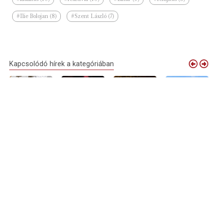
#Ilie Bolojan (8)
#Szent László (7)
Kapcsolódó hírek a kategóriában
Debrecen
Elindult a
Nyári
Debrecenből is
virágkocsijai
próbaüzem:
sétálóutcává
várják a