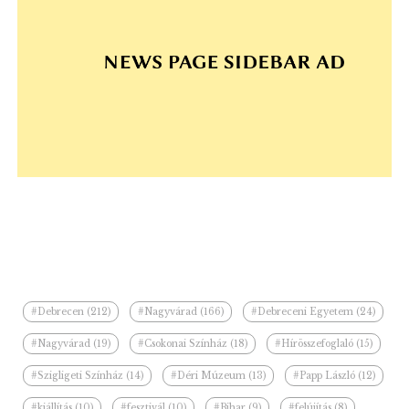
#Debrecen (212)
#Nagyvárad (166)
#Debreceni Egyetem (24)
#Nagyvárad (19)
#Csokonai Színház (18)
#Hírösszefoglaló (15)
#Szigligeti Színház (14)
#Déri Múzeum (13)
#Papp László (12)
#kiállítás (10)
#fesztivál (10)
#Bihar (9)
#felújítás (8)