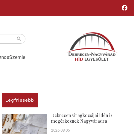
znos
Szemle
Legfrissebb
Debrecen virágkocsijai idén is
megérkeznek Nagyváradra
2026.08.05