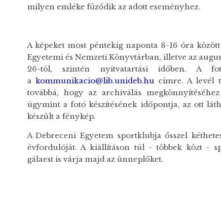
milyen emléke fűződik az adott eseményhez.
A képeket most péntekig naponta 8-16 óra között
Egyetemi és Nemzeti Könyvtárban, illetve az augu
26-tól, szintén nyitvatartási időben. A f
a
kommunikacio@lib.unideb.hu
címre. A levél 
továbbá, hogy az archiválás megkönnyítéséhez 
úgymint a fotó készítésének időpontja, az ott l
készült a fénykép.
A Debreceni Egyetem sportklubja ősszel kéthete
évfordulóját. A kiállításon túl - többek közt - 
gálaest is várja majd az ünneplőket.