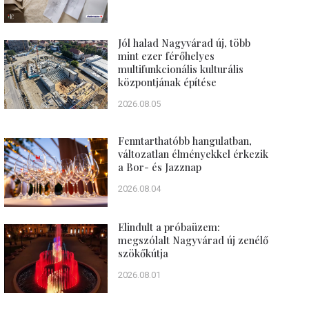
Jól halad Nagyvárad új, több
mint ezer férőhelyes
multifunkcionális kulturális
központjának építése
2026.08.05
Fenntarthatóbb hangulatban,
változatlan élményekkel érkezik
a Bor- és Jazznap
2026.08.04
Elindult a próbaüzem:
megszólalt Nagyvárad új zenélő
szökőkútja
2026.08.01