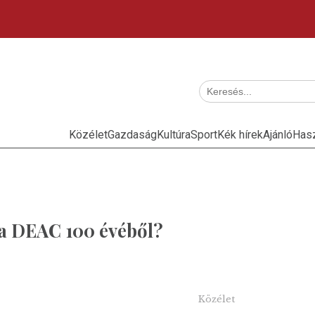
Közélet
Gazdaság
Kultúra
Sport
Kék hírek
Ajánló
Has
 a DEAC 100 évéből?
Közélet