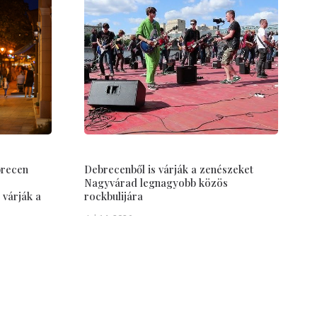
brecen
Debrecenből is várják a zenészeket
Nagyvárad legnagyobb közös
 várják a
rockbulijára
Jul 14, 2026
Debrecen–Nagyvárad
Tudástár