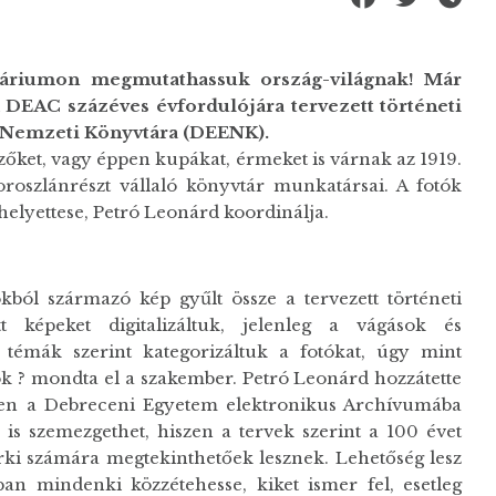
enáriumon megmutathassuk ország-világnak! Már
a DEAC százéves évfordulójára tervezett történeti
s Nemzeti Könyvtára (DEENK).
űzőket, vagy éppen kupákat, érmeket is várnak az 1919.
oroszlánrészt vállaló könyvtár munkatársai. A fotók
elyettese, Petró Leonárd koordinálja.
ól származó kép gyűlt össze a tervezett történeti
t képeket digitalizáltuk, jelenleg a vágások és
 témák szerint kategorizáltuk a fotókat, úgy mint
ók ? mondta el a szakember. Petró Leonárd hozzátette
etően a Debreceni Egyetem elektronikus Archívumába
is szemezgethet, hiszen a tervek szerint a 100 évet
árki számára megtekinthetőek lesznek. Lehetőség lesz
an mindenki közzétehesse, kiket ismer fel, esetleg