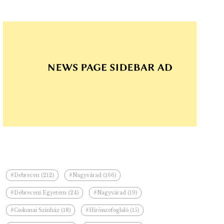
#Debrecen (212)
#Nagyvárad (166)
#Debreceni Egyetem (24)
#Nagyvárad (19)
#Csokonai Színház (18)
#Hírösszefoglaló (15)