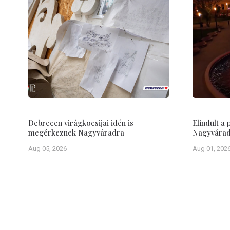
Debrecen virágkocsijai idén is
Elindult a
megérkeznek Nagyváradra
Nagyvárad 
Aug 05, 2026
Aug 01, 202