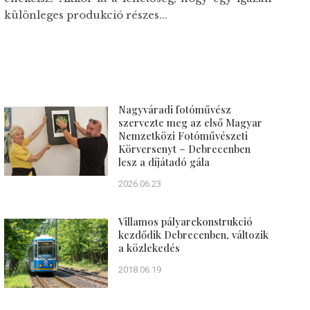
különleges produkció részes...
Nagyváradi fotóművész
szervezte meg az első Magyar
Nemzetközi Fotóművészeti
Körversenyt – Debrecenben
lesz a díjátadó gála
2026.06.23
Villamos pályarekonstrukció
kezdődik Debrecenben, változik
a közlekedés
2018.06.19