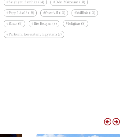
#Szigligeti Színház (14)
#Déri Múzeum (13)
#Papp László (12)
#fesztivál (10)
#kiállítás (10)
#Bihar (9)
#Ilie Bolojan (8)
#felújítás (8)
#Partiumi Keresztény Egyetem (7)