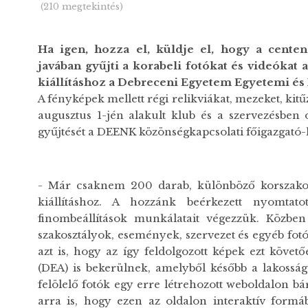
(210 megtekintés)
Ha igen, hozza el, küldje el, hogy a cent
javában gyűjti a korabeli fotókat és videókat 
kiállításhoz a Debreceni Egyetem Egyetemi é
A fényképek mellett régi relikviákat, mezeket, kit
augusztus 1-jén alakult klub és a szervezésben 
gyűjtését a DEENK közönségkapcsolati főigazgató-h
- Már csaknem 200 darab, különböző korszakokb
kiállításhoz. A hozzánk beérkezett nyomtatot
finombeállítások munkálatait végezzük. Közben
szakosztályok, események, szervezet és egyéb fot
azt is, hogy az így feldolgozott képek ezt köv
(DEA) is bekerülnek, amelyből később a lakosság 
felölelő fotók egy erre létrehozott weboldalon b
arra is, hogy ezen az oldalon interaktív formáb