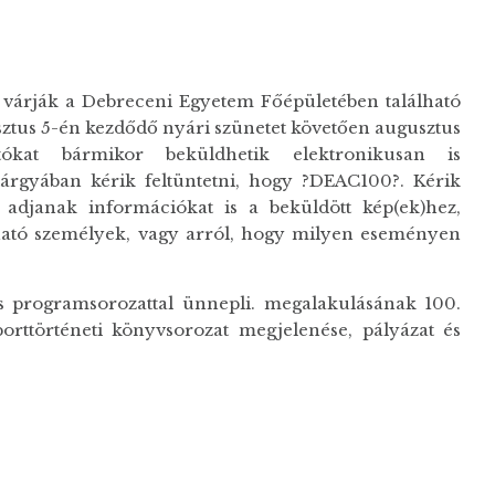
 várják a Debreceni Egyetem Főépületében található
sztus 5-én kezdődő nyári szünetet követően augusztus
otókat bármikor beküldhetik elektronikusan is
tárgyában kérik feltüntetni, hogy ?DEAC100?. Kérik
adjanak információkat is a beküldött kép(ek)hez,
átható személyek, vagy arról, hogy milyen eseményen
s programsorozattal ünnepli. megalakulásának 100.
sporttörténeti könyvsorozat megjelenése, pályázat és