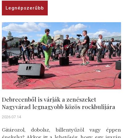
Legnépszerűbb
Debrecenből is várják a zenészeket
Nagyvárad legnagyobb közös rockbulijára
2026.07.14
Gitározol, dobolsz, billentyűzöl vagy éppen
énekelsz? Akkor itt a lehetőség, hogy egy igazán