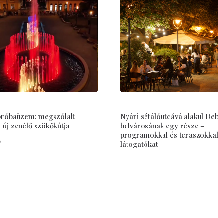
 próbaüzem: megszólalt
Nyári sétálóutcává alakul De
új zenélő szökőkútja
belvárosának egy része –
programokkal és teraszokkal
6
látogatókat
Jul 15, 2026
Hasznos
ÁSZF, Adatbiztonság