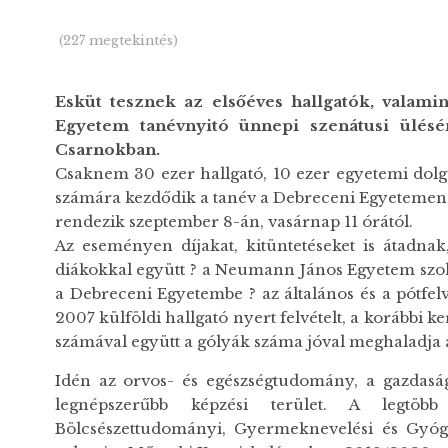
(227 megtekintés)
Esküt tesznek az elsőéves hallgatók, valamin
Egyetem tanévnyitó ünnepi szenátusi ülés
Csarnokban.
Csaknem 30 ezer hallgató, 10 ezer egyetemi dolg
számára kezdődik a tanév a Debreceni Egyetemen.
rendezik szeptember 8-án, vasárnap 11 órától.
Az eseményen díjakat, kitüntetéseket is átadnak,
diákokkal együtt ? a Neumann János Egyetem szoln
a Debreceni Egyetembe ? az általános és a pótfel
2007 külföldi hallgató nyert felvételt, a korábbi ke
számával együtt a gólyák száma jóval meghaladja a
Idén az orvos- és egészségtudomány, a gazdasá
legnépszerűbb képzési terület. A legtöb
Bölcsészettudományi, Gyermeknevelési és Gyóg