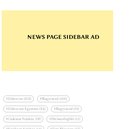
#Debrecen (212)
#Nagyvárad (166)
#Debreceni Egyetem (24)
#Nagyvárad (19)
#Csokonai Színház (18)
#Hírösszefoglaló (15)