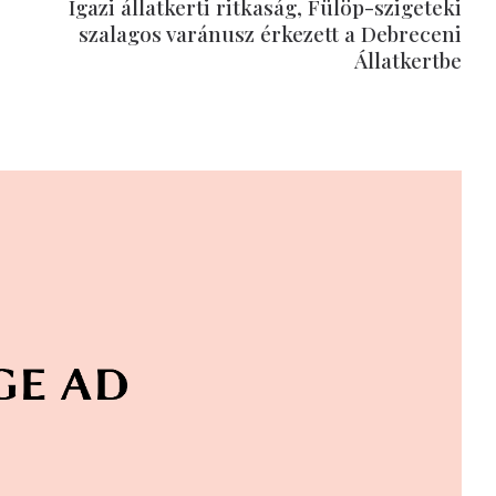
Igazi állatkerti ritkaság, Fülöp-szigeteki
szalagos varánusz érkezett a Debreceni
Állatkertbe