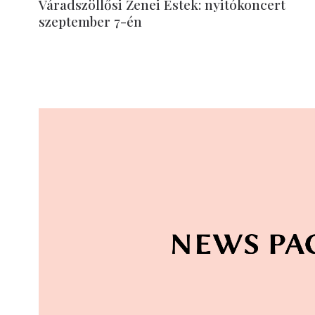
Váradszöllősi Zenei Estek: nyitókoncert
szeptember 7-én