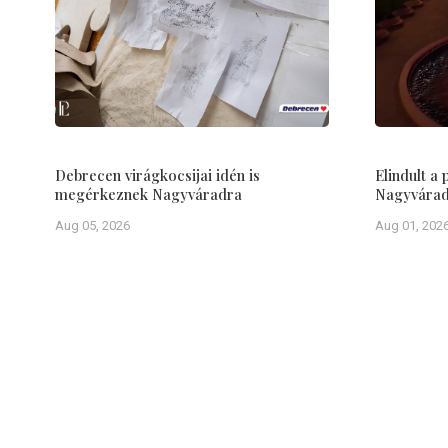
Debrecen virágkocsijai idén is
Elindult a
megérkeznek Nagyváradra
Nagyvárad 
Aug 05, 2026
Aug 01, 202
A Debrecen-Nagyváradi Értesítő célja: értesíteni Debrecen és
őket kölcsönösen érintő, számukra fontos közérdekű informáci