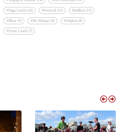
#Szigligeti Színház (14)
#Déri Múzeum (13)
#Papp László (12)
#fesztivál (10)
#kiállítás (10)
#Bihar (9)
#Ilie Bolojan (8)
#felújítás (8)
#Szent László (7)