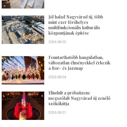
Jól halad Nagyvárad új, több
mint ezer férőhelyes
multifunkcionális kulturális
központjának építése
2026.08.05
Fenntarthatóbb hangulatban,
változatlan élményekkel érkezik
a Bor- és Jazznap
2026.08.04
Elindult a próbaüzem:
megszólalt Nagyvárad új zenélő
szökőkútja
2026.08.01