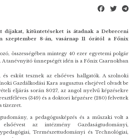
t díjakat, kitüntetéseket is átadnak a Debreceni
én
szeptember 8-án, vasárnap 11 órától
a Főnix
ozó, összességében mintegy 40 ezer egyetemi polgár
 A tanévnyitó ünnepségét idén is a Főnix Csarnokban
 és esküt tesznek az elsőéves hallgatók. A szolnoki
oki Gazdálkodási Kara augusztus elsejével olvadt be
vételi eljárás során 8027, az angol nyelvű képzésekre
resztféléves (349) és a doktori képzésre (280) felvettek
 tízezret.
gtudomány, a pedagógusképzés és a műszaki volt a
b elsőévest az intézmény Gazdaságtudományi,
ypedagógiai, Természettudományi és Technológiai,