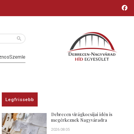
znos
Szemle
Legfrissebb
Debrecen virágkocsijai idén is
megérkeznek Nagyváradra
2026.08.05