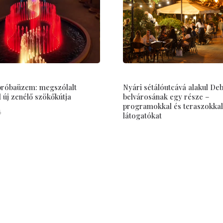
 próbaüzem: megszólalt
Nyári sétálóutcává alakul De
új zenélő szökőkútja
belvárosának egy része –
programokkal és teraszokkal
6
látogatókat
Jul 15, 2026
Hasznos
ÁSZF, Adatbiztonság
Impresszum
 Nagyvárad polgárait az
ókról, törvényhozási-,
Médiaajánlat