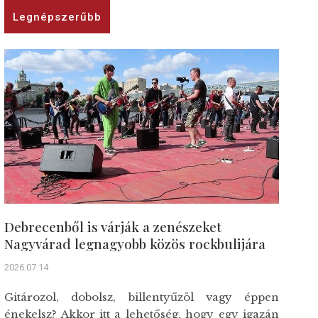
Legnépszerűbb
Debrecenből is várják a zenészeket
Nagyvárad legnagyobb közös rockbulijára
2026.07.14
Gitározol, dobolsz, billentyűzöl vagy éppen
énekelsz? Akkor itt a lehetőség, hogy egy igazán