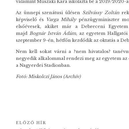
valamint Műszaki Kara iskolázta be a 2019/2020-a
Az ünnepi szenátusi ülésen
Szilvássy Zoltán
rek
képviselő és
Varga Mihály
pénzügyminiszter mon
elsőévesek, akiket már a Debreceni Egyete
majd
Bognár István Ádám
, az egyetem Hallgató
szeptember 9-én, hétfőn kezdődik az oktatás a D
Nem kell sokat várni a ?nem hivatalos? tanévn
negyedik alkalommal rendezi meg az egyetem az o
a Nagyerdei Stadionban.
Fotó: Miskolczi János (Archív)
ELŐZŐ HÍR