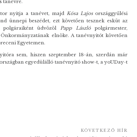
s tanévre.
tor nyitja a tanévet, majd
Kósa Lajos
országgyűlési
d ünnepi beszédet, ezt követően tesznek esküt az
m polgáraiként üdvözöl
Papp László
polgármester,
i Önkormányzatának elnöke. A tanévnyitót követően
ebreceni Egyetemen.
yitóra sem, hiszen szeptember 18-án, szerdán már
rszágban egyedülálló tanévnyitó show-t, a yoUDay-t
KÖVETKEZŐ HÍR