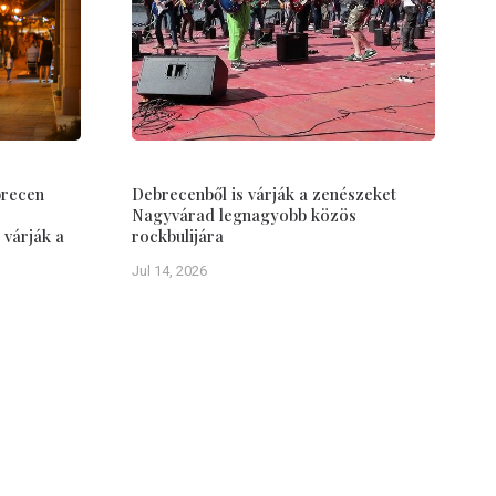
brecen
Debrecenből is várják a zenészeket
Nagyvárad legnagyobb közös
 várják a
rockbulijára
Jul 14, 2026
Debrecen–Nagyvárad
Tudástár
Testvérvárosok
Közös múlt