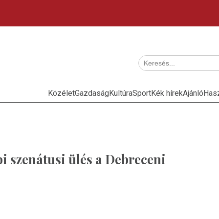
Közélet
Gazdaság
Kultúra
Sport
Kék hírek
Ajánló
Has
i szenátusi ülés a Debreceni