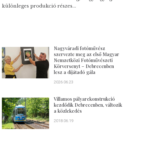
különleges produkció részes...
Nagyváradi fotóművész
szervezte meg az első Magyar
Nemzetközi Fotóművészeti
Körversenyt – Debrecenben
lesz a díjátadó gála
2026.06.23
Villamos pályarekonstrukció
kezdődik Debrecenben, változik
a közlekedés
2018.06.19