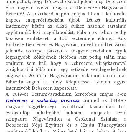
ünnepeltük, hogy 175 évvel ezelőtt jelent meg Debrecen
első magyar nyelvű újságja, a ?Debre­­czen-Nagyváradi
Értesítő?. A következő napon, május 10-én a kulturális
kapocs megerősítéseként újabb két-két kulturális
intézmény kötött az előző évihez hasonló tartalmú
együttműködési megállapodást. Ebben az évben pedig
közösen emlékezett a 100 esztendeje elhunyt Ady
Endrére Debrecen és Nagyvárad, mivel mindkét város
jelentős szerepet játszott a magyar irodalom egyik
legnagyobb költőjének életében. Azt pedig talán már
említeni sem kell, hogy a Debreceni Virágkarnevál
virágkocsijai több mint egy évtizede vendégeskednek
augusztus 20. táján Nagyváradon, valamint utóbb már
Bihardiószegen is, mely településsel szintén egyre
intenzívebb Debrecen kapcsolata.
A 2019-es FestumVaradinum keretében május 5-én
Debrecen, a szabadság őrvárosa
címmel az 1849-es
magyar függetlenségi nyilatkozat kiadásának 170.
évfordulója alkalmából alkotott táncjáték kerül
színpadra Nagyváradon a Csokonai Színház, a
Debreceni Népi Együttes és a Hajdú Táncegyüttes
együttműködésében. Május 7-től három héten át lesz