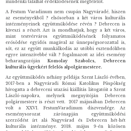
mindenki találhat érdeklődésének megfelelőt.
A Festum Varadinum nem csupán Nagyváradé, hiszen
az eseményekből ? elsősorban a két város kulturális
intézményeinek együttműködése révén ? Debrecen is
kiveszi a részét. Azt is mondhatjuk, hogy a két város,
mint testvérváros együttműködésének folyamatos
erősödése egyidős magával az ünnepségsorozattal is,
sőt, ez az együtt munkálkodás az utóbbi esztendőkben
egyre intenzívebbé vált ? fogalmazott az idei esemény
beharangozóján
Komolay Szabolcs, Debrecen
kulturális ügyekért felelős alpolgármestere.
Az együttműködés néhány példája: Szent László évében,
2017-ben a Nagyváradi Római Katolikus Püspökség
hívogatta a debreceni utazási kiállítás látogatóit a Szent
László-napokra, melynek megnyitóján Debrecen
polgármestere is részt vett. 2017 májusában Debrecen
volt a XXVI. FestumVaradinum díszvendége. Az
eseménysorozat zárónapján együttműködési
szerződést írt alá Nagyvárad és Debrecen hét-hét
kulturális intézménye. 2018. május 9-én közösen