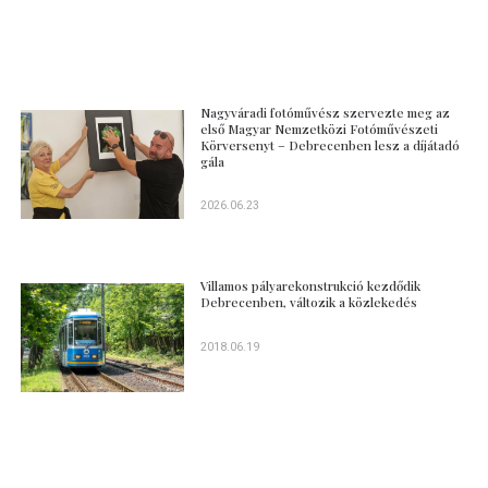
Nagyváradi fotóművész szervezte meg az
első Magyar Nemzetközi Fotóművészeti
Körversenyt – Debrecenben lesz a díjátadó
gála
2026.06.23
Villamos pályarekonstrukció kezdődik
Debrecenben, változik a közlekedés
2018.06.19