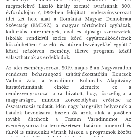
megcselekvő László király szentté avatásának 800.
évfordulóján ?, 1992-ben felújított rendezvénysorozat
idei két hete alatt a Romániai Magyar Demokrata
Szövetség (RMDSZ), a magyar történelmi egyházak,
kulturális intézmények, civil és ifjúsági szervezetek,
iskolák rendkívül széles körű együttműködésének
köszönhetően ? az elő- és utórendezvényekkel együtt ?
közel százötven esemény, illetve program közül
választhatnak az érdeklődők.
Az idei eseménysorozat 2019. május 2-án Nagyváradon
rendezett beharangozó sajtótájékoztatóján Koncsek
Vadnai Zita, a Varadinum Kulturális Alapítvány
kuratóriumának elnöke kiemelte: ez a
rendezvénysorozat arra hivatott, hogy összefogja a
magyarságot, minden korosztályban erősítse az
összetartozás tudatát. Idén nagy hangsúlyt helyeznek a
fiatalok bevonására, hiszen ők azok, akik a jövőben
tovább éltethetik a Festum Varadinumot. Az
eseménysorozatra természetesen határon innenről és
túlról is mindenkit várnak, hiszen a programok között