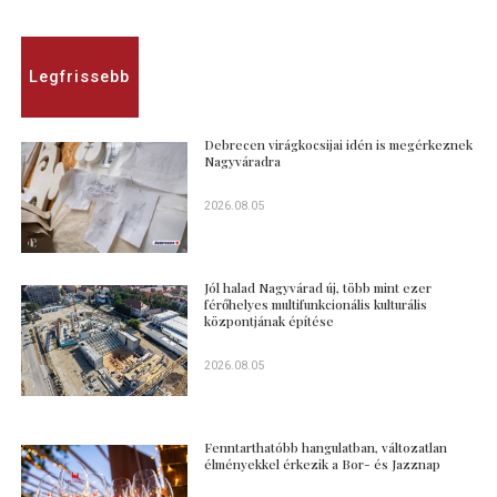
Legfrissebb
Debrecen virágkocsijai idén is megérkeznek
Nagyváradra
2026.08.05
Jól halad Nagyvárad új, több mint ezer
férőhelyes multifunkcionális kulturális
központjának építése
2026.08.05
Fenntarthatóbb hangulatban, változatlan
élményekkel érkezik a Bor- és Jazznap