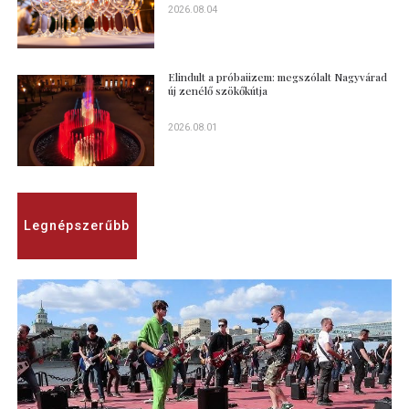
2026.08.04
Elindult a próbaüzem: megszólalt Nagyvárad
új zenélő szökőkútja
2026.08.01
Legnépszerűbb