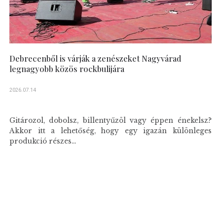
Debrecenből is várják a zenészeket Nagyvárad
legnagyobb közös rockbulijára
2026.07.14
Gitározol, dobolsz, billentyűzöl vagy éppen énekelsz?
Akkor itt a lehetőség, hogy egy igazán különleges
produkció részes...