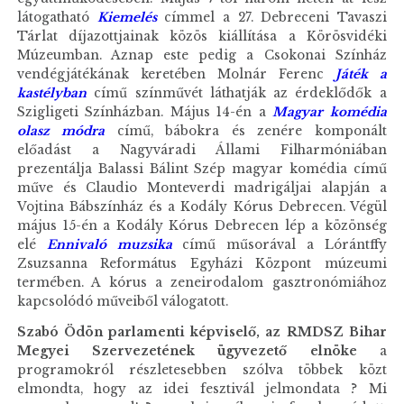
látogatható
Kiemelés
címmel a 27. Debreceni Tavaszi
Tárlat díjazottjainak közös kiállítása a Körösvidéki
Múzeumban. Aznap este pedig a Csokonai Színház
vendégjátékának keretében Molnár Ferenc
Játék a
kastélyban
című színművét láthatják az érdeklődők a
Szigligeti Színházban. Május 14-én a
Magyar komédia
olasz módra
című, bábokra és zenére komponált
előadást a Nagyváradi Állami Filharmóniában
prezentálja Balassi Bálint Szép magyar komédia című
műve és Claudio Monteverdi madrigáljai alapján a
Vojtina Bábszínház és a Kodály Kórus Debrecen. Végül
május 15-én a Kodály Kórus Debrecen lép a közönség
elé
Ennivaló muzsika
című műsorával a Lórántffy
Zsuzsanna Református Egyházi Központ múzeumi
termében. A kórus a zeneirodalom gasztronómiához
kapcsolódó műveiből válogatott.
Szabó Ödön parlamenti képviselő, az RMDSZ Bihar
Megyei Szervezetének ügyvezető elnöke
a
programokról részletesebben szólva többek közt
elmondta, hogy az idei fesztivál jelmondata ? Mi