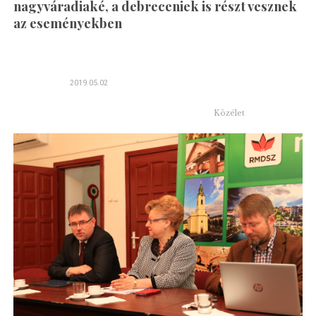
nagyváradiaké, a debreceniek is részt vesznek
az eseményekben
2019.05.02
Közélet