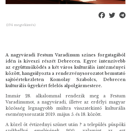
(194 megtekintés)
A nagyváradi Festum Varadinum színes forgatagából
idén is kiveszi részét Debrecen. Egyre intenzívebb
az együttműködés a két város kulturális intézményei
között, hangsúlyozta a rendezvénysorozatot bemutató
sajtóértekezleten Komolay Szabolcs, Debrecen
kulturális ügyekért felelős alpolgármestere.
Immár 28. alkalommal rendezik meg a Festum
Varadinumot, a nagyváradi, illetve az erdélyi magyar
közösség legnagyobb múltra visszatekintő kulturális
eseménysorozatát 2019. május 5. és 18. között.
A közel öt évtizednyi szünet után ? a település püspöki
székhellyé emelésének 900., valamint az ezt