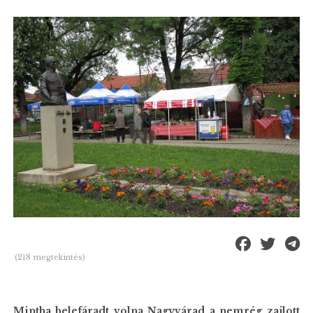
(218 megtekintés)
Mintha belefáradt volna Nagyvárad a nemrég zajlott