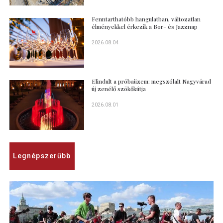
Fenntarthatóbb hangulatban, változatlan
élményekkel érkezik a Bor- és Jazznap
2026.08.04
Elindult a próbaüzem: megszólalt Nagyvárad
új zenélő szökőkútja
2026.08.01
Legnépszerűbb