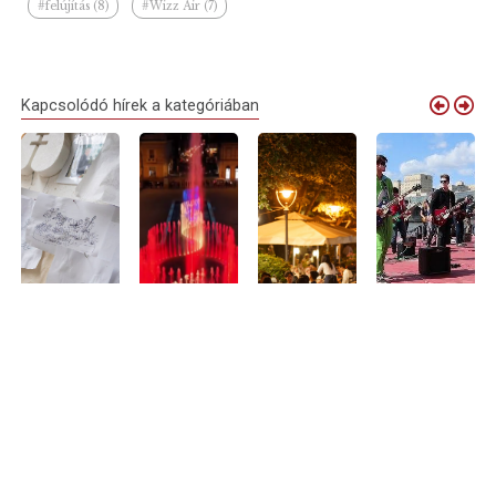
#felújítás (8)
#Wizz Air (7)
Kapcsolódó hírek a kategóriában
Debrecen
Elindult a
Nyári
Debrecenből is
virágkocsijai
próbaüzem:
sétálóutcává
várják a
idén is
megszólalt
alakul Debrecen
zenészeket
megérkeznek
Nagyvárad új
belvárosának
Nagyvárad
Nagyváradra
zenélő
egy része –
legnagyobb