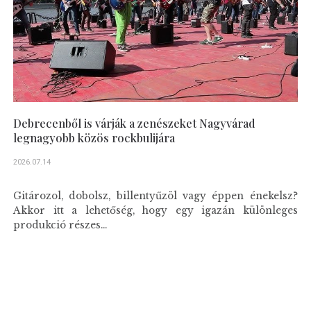
Debrecenből is várják a zenészeket Nagyvárad
legnagyobb közös rockbulijára
2026.07.14
Gitározol, dobolsz, billentyűzöl vagy éppen énekelsz?
Akkor itt a lehetőség, hogy egy igazán különleges
produkció részes...