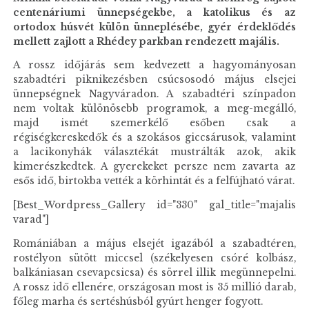
centenáriumi ünnepségekbe, a katolikus és az
ortodox húsvét külön ünneplésébe, gyér érdeklődés
mellett zajlott a Rhédey parkban rendezett majális.
A rossz időjárás sem kedvezett a hagyományosan
szabadtéri piknikezésben csúcsosodó május elsejei
ünnepségnek Nagyváradon. A szabadtéri színpadon
nem voltak különösebb programok, a meg-megálló,
majd ismét szemerkélő esőben csak a
régiségkereskedők és a szokásos giccsárusok, valamint
a lacikonyhák választékát mustrálták azok, akik
kimerészkedtek. A gyerekeket persze nem zavarta az
esős idő, birtokba vették a körhintát és a felfújható várat.
[Best_Wordpress_Gallery id="330" gal_title="majalis
varad"]
Romániában a május elsejét igazából a szabadtéren,
rostélyon sütött miccsel (székelyesen csóré kolbász,
balkániasan csevapcsicsa) és sörrel illik megünnepelni.
A rossz idő ellenére, országosan most is 35 millió darab,
főleg marha és sertéshúsból gyúrt henger fogyott.