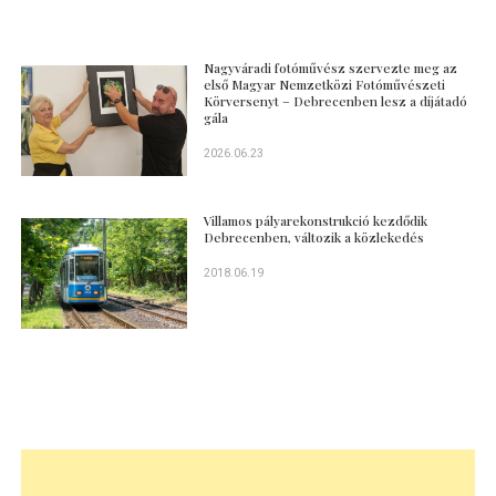
Nagyváradi fotóművész szervezte meg az
első Magyar Nemzetközi Fotóművészeti
Körversenyt – Debrecenben lesz a díjátadó
gála
2026.06.23
Villamos pályarekonstrukció kezdődik
Debrecenben, változik a közlekedés
2018.06.19