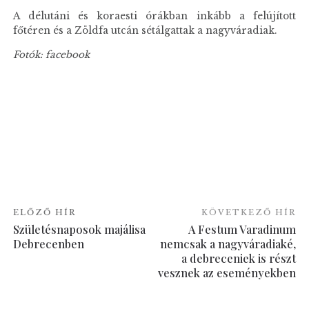
A délutáni és koraesti órákban inkább a felújított
főtéren és a Zöldfa utcán sétálgattak a nagyváradiak.
Fotók: facebook
ELŐZŐ HÍR
KÖVETKEZŐ HÍR
Születésnaposok majálisa
A Festum Varadinum
Debrecenben
nemcsak a nagyváradiaké,
a debreceniek is részt
vesznek az eseményekben