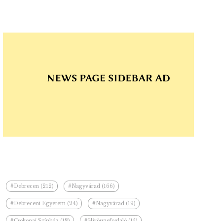
#Debrecen (212)
#Nagyvárad (166)
#Debreceni Egyetem (24)
#Nagyvárad (19)
#Csokonai Színház (18)
#Hírösszefoglaló (15)