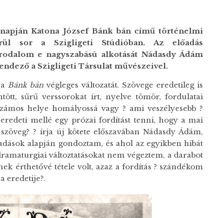
 napján Katona József Bánk bán című történelmi
rül sor a Szigligeti Stúdióban. Az előadás
irodalom e nagyszabású alkotását Nádasdy Ádám
rendező a Szigligeti Társulat művészeivel.
 a
Bánk bán
végleges változatát. Szövege eredetileg is
tt, sűrű verssorokat írt, nyelve tömör, fordulatai
számos helye homályossá vagy ? ami veszélyesebb ?
 eredeti mellé egy prózai fordítást tenni, hogy a mai
szöveg? ? írja új kötete előszavában Nádasdy Ádám,
kiadások alapján gondoztam, és ahol az egyikben hibát
n dramaturgiai változtatásokat nem végeztem, a darabot
 érthetővé tétele volt, azaz a fordítás ? szándékom
a eredetije?.