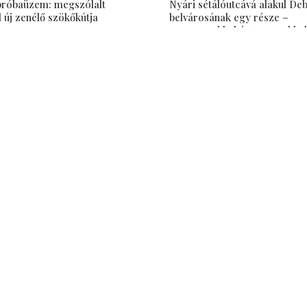
 próbaüzem: megszólalt
Nyári sétálóutcává alakul De
új zenélő szökőkútja
belvárosának egy része –
programokkal és teraszokkal
6
látogatókat
Jul 15, 2026
Hasznos
ÁSZF, Adatbiztonság
Impresszum
 Nagyvárad polgárait az
ókról, törvényhozási-,
Médiaajánlat
 közéleti eseményekről.
Szabályzat a jogellenes ol
megyei és régiós hírről,
hozzászólásokkal szembeni fellépé
pcsolatát befolyásolja
 hírportál feladatának
en. Ugyanakkor szeretné
 található, szomszédos