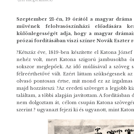
Szeptember 21-én, 19 órától a magyar dráma
művének felolvasószínházi előadására ke
különlegességét adja, hogy a magyar dráma
prózai fordításában viszi színre Novák Eszter 
?Kétszáz éve, 1819-ben készítette el Katona József
nehéz volt, mert Katona szigorú jambusokba öntö
sokszor meglepőek. Az idő múlásával a szöveg 
félreérthetővé vált. Ezért láttam szükségesnek az
olvasó pontosan értse, mit mond ez az izgalmas 
majd hozzáteszi: ?Az eredeti szöveget a legjobb 
találtam, a többi alapján javítottam. A fordításba
nem dolgoztam át, célom csupán Katona szövegének
szerint ? ugyanazt fejezi ki és ugyanott, mint Katon