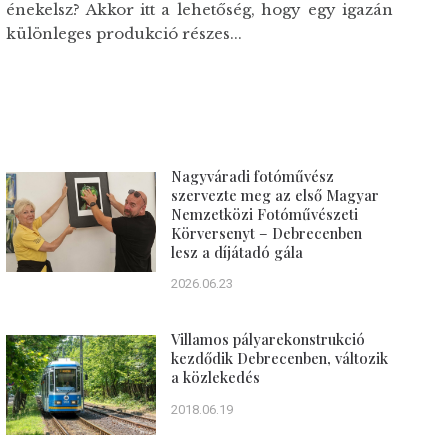
énekelsz? Akkor itt a lehetőség, hogy egy igazán
különleges produkció részes...
Nagyváradi fotóművész
szervezte meg az első Magyar
Nemzetközi Fotóművészeti
Körversenyt – Debrecenben
lesz a díjátadó gála
2026.06.23
Villamos pályarekonstrukció
kezdődik Debrecenben, változik
a közlekedés
2018.06.19