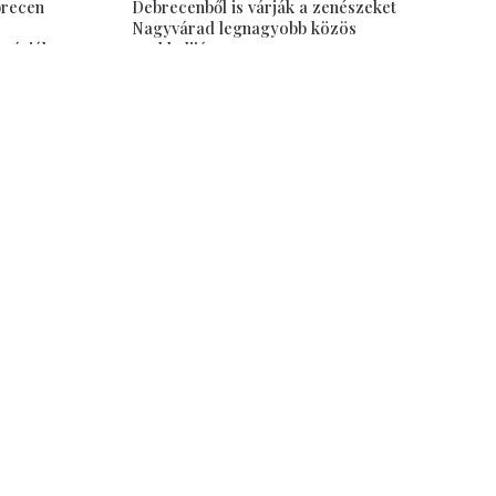
brecen
Debrecenből is várják a zenészeket
Nagyvárad legnagyobb közös
 várják a
rockbulijára
Jul 14, 2026
Debrecen–Nagyvárad
Tudástár
Testvérvárosok
Közös múlt
vasói
Emlékezet
sről
Debrecen múltja
Debrecen jelene
Debreceni képeslapok (képgaléria)
Nagyvárad múltja
Nagyvárad jelene