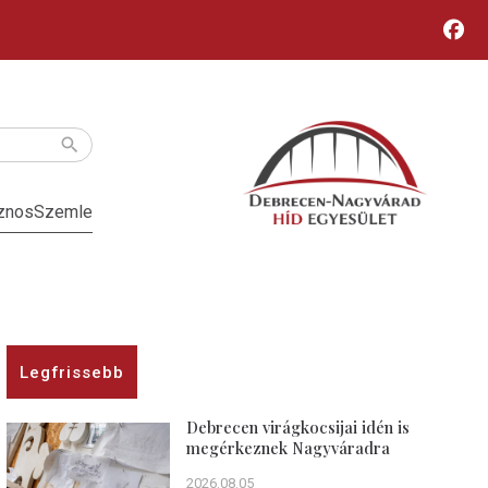
znos
Szemle
Legfrissebb
Debrecen virágkocsijai idén is
megérkeznek Nagyváradra
2026.08.05