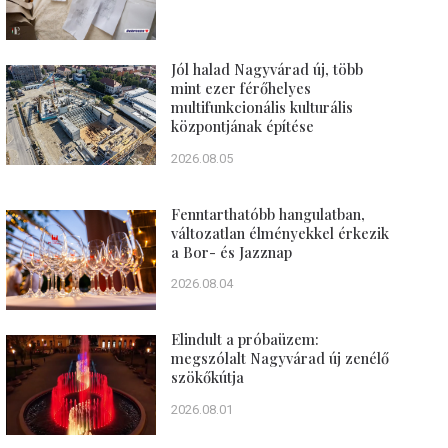
Jól halad Nagyvárad új, több
mint ezer férőhelyes
multifunkcionális kulturális
központjának építése
2026.08.05
Fenntarthatóbb hangulatban,
változatlan élményekkel érkezik
a Bor- és Jazznap
2026.08.04
Elindult a próbaüzem:
megszólalt Nagyvárad új zenélő
szökőkútja
2026.08.01