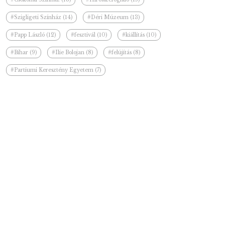
#Szigligeti Színház (14)
#Déri Múzeum (13)
#Papp László (12)
#fesztivál (10)
#kiállítás (10)
#Bihar (9)
#Ilie Bolojan (8)
#felújítás (8)
#Partiumi Keresztény Egyetem (7)