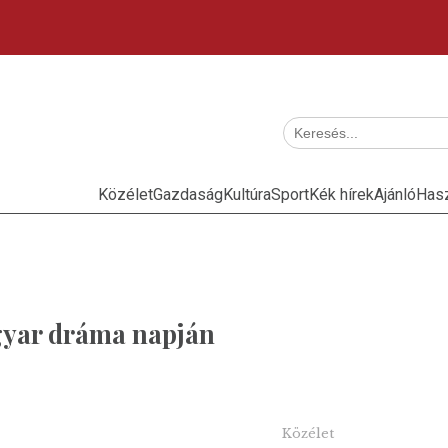
Közélet
Gazdaság
Kultúra
Sport
Kék hírek
Ajánló
Has
yar dráma napján
Közélet