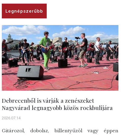
Legnépszerűbb
Debrecenből is várják a zenészeket
Nagyvárad legnagyobb közös rockbulijára
2026.07.14
Gitározol, dobolsz, billentyűzöl vagy éppen