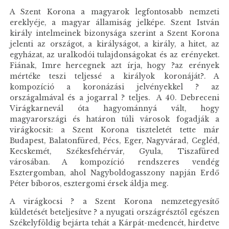
A Szent Korona a magyarok legfontosabb nemzeti
ereklyéje, a magyar államiság jelképe. Szent István
király intelmeinek bizonysága szerint a Szent Korona
jelenti az országot, a királyságot, a király, a hitet, az
egyházat, az uralkodói tulajdonságokat és az erényeket.
Fiának, Imre hercegnek azt írja, hogy ?az erények
mértéke teszi teljessé a királyok koronáját?. A
kompozíció a koronázási jelvényekkel ? az
országalmával és a jogarral ? teljes. A 40. Debreceni
Virágkarnevál óta hagyománnyá vált, hogy
magyarországi és határon túli városok fogadják a
virágkocsit: a Szent Korona tiszteletét tette már
Budapest, Balatonfüred, Pécs, Eger, Nagyvárad, Cegléd,
Kecskemét, Székesfehérvár, Gyula, Tiszafüred
városában. A kompozíció rendszeres vendég
Esztergomban, ahol Nagyboldogasszony napján Erdő
Péter bíboros, esztergomi érsek áldja meg.
A virágkocsi ? a Szent Korona nemzetegyesítő
küldetését beteljesítve ? a nyugati országrésztől egészen
Székelyföldig bejárta tehát a Kárpát-medencét, hirdetve