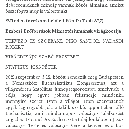
debrecenieknek mindig vannak közös álmaink, amiket
összefogva meg is valósítunk!
?Minden forrásom belőled fakad? (Zsolt 87,7)
Emberi Erőforrások Minisztériumának virágkocsija
TERVEZŐ ÉS SZOBRÁSZ: PIKÓ SÁNDOR, NÁDASDI
RÓBERT
VIRÁGDIZÁJN: SZABÓ ERZSÉBET
STATIKUS: KISS PÉTER
2021.szeptember 5-12. között rendezik meg Budapesten
a Nemzetközi Eucharisztikus Kongresszust, azt a
világméretű katolikus ünnepségsorozatot, amelynek a
célja, hogy egyre jobban felismerje mindenki,
mennyire szereti Isten a világot. Isten szeretetének
egyik legnagyobb jele a találkozó középpontjában álló
Eucharisztia, ami mindennapos valóságos találkozást
enged az Istennel. Az Eucharisztia tulajdonképpen Jézus
valóságos Teste és valóságos Vére a kenyér és a bor