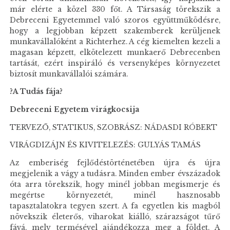
már elérte a közel 330 főt. A Társaság törekszik a
Debreceni Egyetemmel való szoros együttműködésre,
hogy a legjobban képzett szakemberek kerüljenek
munkavállalóként a Richterhez. A cég kiemelten kezeli a
magasan képzett, elkötelezett munkaerő Debrecenben
tartását, ezért inspiráló és versenyképes környezetet
biztosít munkavállalói számára.
?A Tudás fája?
Debreceni Egyetem virágkocsija
TERVEZŐ, STATIKUS, SZOBRÁSZ: NÁDASDI RÓBERT
VIRÁGDIZÁJN ÉS KIVITELEZÉS: GULYÁS TAMÁS
Az emberiség fejlődéstörténetében újra és újra
megjelenik a vágy a tudásra. Minden ember évszázadok
óta arra törekszik, hogy minél jobban megismerje és
megértse környezetét, minél hasznosabb
tapasztalatokra tegyen szert. A fa egyetlen kis magból
növekszik életerős, viharokat kiálló, szárazságot tűrő
fává, mely termésével ajándékozza meg a földet. A