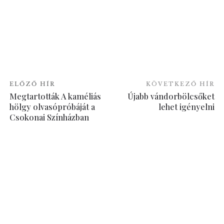
ELŐZŐ HÍR
KÖVETKEZŐ HÍR
Megtartották A kaméliás
Újabb vándorbölcsőket
hölgy olvasópróbáját a
lehet igényelni
Csokonai Színházban