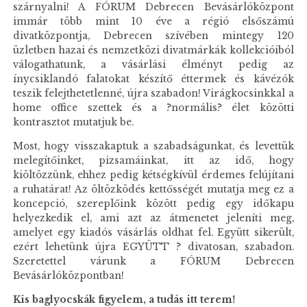
szárnyalni! A FÓRUM Debrecen Bevásárlóközpont
immár több mint 10 éve a régió elsőszámú
divatközpontja, Debrecen szívében mintegy 120
üzletben hazai és nemzetközi divatmárkák kollekcióiból
válogathatunk, a vásárlási élményt pedig az
ínycsiklandó falatokat készítő éttermek és kávézók
teszik felejthetetlenné, újra szabadon! Virágkocsinkkal a
home office szettek és a ?normális? élet közötti
kontrasztot mutatjuk be.
Most, hogy visszakaptuk a szabadságunkat, és levettük
melegítőinket, pizsamáinkat, itt az idő, hogy
kiöltözzünk, ehhez pedig kétségkívül érdemes felújítani
a ruhatárat! Az öltözködés kettősségét mutatja meg ez a
koncepció, szereplőink között pedig egy időkapu
helyezkedik el, ami azt az átmenetet jeleníti meg,
amelyet egy kiadós vásárlás oldhat fel. Együtt sikerült,
ezért lehetünk újra EGYÜTT ? divatosan, szabadon.
Szeretettel várunk a FÓRUM Debrecen
Bevásárlóközpontban!
Kis baglyocskák figyelem, a tudás itt terem!