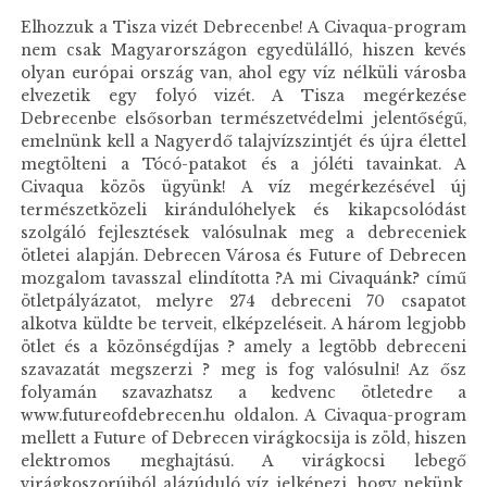
Elhozzuk a Tisza vizét Debrecenbe! A Civaqua-program
nem csak Magyarországon egyedülálló, hiszen kevés
olyan európai ország van, ahol egy víz nélküli városba
elvezetik egy folyó vizét. A Tisza megérkezése
Debrecenbe elsősorban természetvédelmi jelentőségű,
emelnünk kell a Nagyerdő talajvízszintjét és újra élettel
megtölteni a Tócó-patakot és a jóléti tavainkat. A
Civaqua közös ügyünk! A víz megérkezésével új
természetközeli kirándulóhelyek és kikapcsolódást
szolgáló fejlesztések valósulnak meg a debreceniek
ötletei alapján. Debrecen Városa és Future of Debrecen
mozgalom tavasszal elindította ?A mi Civaquánk? című
ötletpályázatot, melyre 274 debreceni 70 csapatot
alkotva küldte be terveit, elképzeléseit. A három legjobb
ötlet és a közönségdíjas ? amely a legtöbb debreceni
szavazatát megszerzi ? meg is fog valósulni! Az ősz
folyamán szavazhatsz a kedvenc ötletedre a
www.futureofdebrecen.hu oldalon. A Civaqua-program
mellett a Future of Debrecen virágkocsija is zöld, hiszen
elektromos meghajtású. A virágkocsi lebegő
virágkoszorúiból alázúduló víz jelképezi, hogy nekünk,