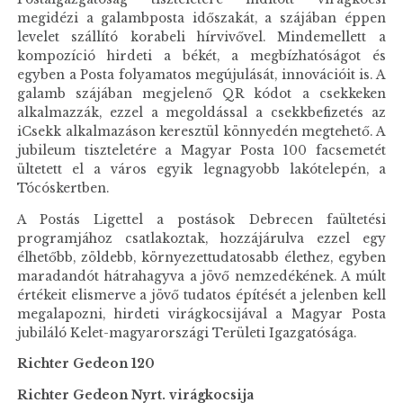
megidézi a galambposta időszakát, a szájában éppen
levelet szállító korabeli hírvivővel. Mindemellett a
kompozíció hirdeti a békét, a megbízhatóságot és
egyben a Posta folyamatos megújulását, innovációit is. A
galamb szájában megjelenő QR kódot a csekkeken
alkalmazzák, ezzel a megoldással a csekkbefizetés az
iCsekk alkalmazáson keresztül könnyedén megtehető. A
jubileum tiszteletére a Magyar Posta 100 facsemetét
ültetett el a város egyik legnagyobb lakótelepén, a
Tócóskertben.
A Postás Ligettel a postások Debrecen faültetési
programjához csatlakoztak, hozzájárulva ezzel egy
élhetőbb, zöldebb, környezettudatosabb élethez, egyben
maradandót hátrahagyva a jövő nemzedékének. A múlt
értékeit elismerve a jövő tudatos építését a jelenben kell
megalapozni, hirdeti virágkocsijával a Magyar Posta
jubiláló Kelet-magyarországi Területi Igazgatósága.
Richter Gedeon 120
Richter Gedeon Nyrt. virágkocsija