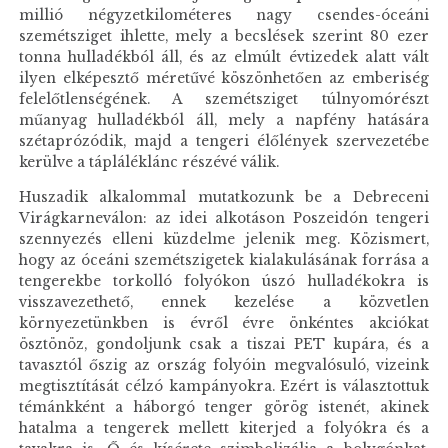
millió négyzetkilométeres nagy csendes-óceáni
szemétsziget ihlette, mely a becslések szerint 80 ezer
tonna hulladékból áll, és az elmúlt évtizedek alatt vált
ilyen elképesztő méretűvé köszönhetően az emberiség
felelőtlenségének. A szemétsziget túlnyomórészt
műanyag hulladékból áll, mely a napfény hatására
szétaprózódik, majd a tengeri élőlények szervezetébe
kerülve a tápláléklánc részévé válik.
Huszadik alkalommal mutatkozunk be a Debreceni
Virágkarneválon: az idei alkotáson Poszeidón tengeri
szennyezés elleni küzdelme jelenik meg. Közismert,
hogy az óceáni szemétszigetek kialakulásának forrása a
tengerekbe torkolló folyókon úszó hulladékokra is
visszavezethető, ennek kezelése a közvetlen
környezetünkben is évről évre önkéntes akciókat
ösztönöz, gondoljunk csak a tiszai PET kupára, és a
tavasztól őszig az ország folyóin megvalósuló, vizeink
megtisztítását célzó kampányokra. Ezért is választottuk
témánkként a háborgó tenger görög istenét, akinek
hatalma a tengerek mellett kiterjed a folyókra és a