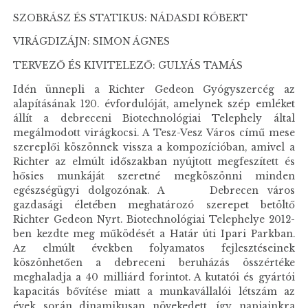
SZOBRÁSZ ÉS STATIKUS: NÁDASDI RÓBERT
VIRÁGDIZÁJN: SIMON ÁGNES
TERVEZŐ ÉS KIVITELEZŐ: GULYÁS TAMÁS
Idén ünnepli a Richter Gedeon Gyógyszercég az
alapításának 120. évfordulóját, amelynek szép emléket
állít a debreceni Biotechnológiai Telephely által
megálmodott virágkocsi. A Tesz-Vesz Város című mese
szereplői köszönnek vissza a kompozícióban, amivel a
Richter az elmúlt időszakban nyújtott megfeszített és
hősies munkáját szeretné megköszönni minden
egészségügyi dolgozónak. A Debrecen város
gazdasági életében meghatározó szerepet betöltő
Richter Gedeon Nyrt. Biotechnológiai Telephelye 2012-
ben kezdte meg működését a Határ úti Ipari Parkban.
Az elmúlt években folyamatos fejlesztéseinek
köszönhetően a debreceni beruházás összértéke
meghaladja a 40 milliárd forintot. A kutatói és gyártói
kapacitás bővítése miatt a munkavállalói létszám az
évek során dinamikusan növekedett, így napjainkra