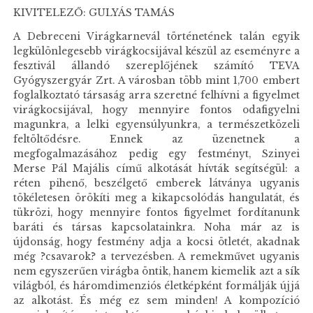
KIVITELEZŐ: GULYÁS TAMÁS
A Debreceni Virágkarnevál történetének talán egyik
legkülönlegesebb virágkocsijával készül az eseményre a
fesztivál állandó szereplőjének számító TEVA
Gyógyszergyár Zrt. A városban több mint 1,700 embert
foglalkoztató társaság arra szeretné felhívni a figyelmet
virágkocsijával, hogy mennyire fontos odafigyelni
magunkra, a lelki egyensúlyunkra, a természetközeli
feltöltődésre. Ennek az üzenetnek a
megfogalmazásához pedig egy festményt, Szinyei
Merse Pál Majális című alkotását hívták segítségül: a
réten pihenő, beszélgető emberek látványa ugyanis
tökéletesen örökíti meg a kikapcsolódás hangulatát, és
tükrözi, hogy mennyire fontos figyelmet fordítanunk
baráti és társas kapcsolatainkra. Noha már az is
újdonság, hogy festmény adja a kocsi ötletét, akadnak
még ?csavarok? a tervezésben. A remekművet ugyanis
nem egyszerűen virágba öntik, hanem kiemelik azt a sík
világból, és háromdimenziós életképként formálják újjá
az alkotást. És még ez sem minden! A kompozíció