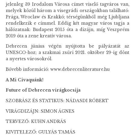
jelenleg 39 Irodalom Városa címet viselő tagváros van,
melyek közül három a visegrádi országokban található:
Prága, Wroclaw és Krakkó; térségünkből még Ljubljana
rendelkezik e címmel. Eddig két magyar város tagja a
hálózatnak: Budapest 2015 óta a dizájn, míg Veszprém
2019 óta a zene kreatív városa.
Debrecen június végén nyújtotta be pályázatát az
UNESCO-hoz; a szakmai zsűri 2021. október 29-ig dönt
a nyertes városokról.
Bővebb információ: www.debrecenliterature.hu
A Mi Civaquánk!
Future of Debrecen virágkocsija
SZOBRÁSZ ÉS STATIKUS: NÁDASDI RÓBERT
VIRÁGDIZÁJN: SIMON ÁGNES
TERVEZŐ: KUHN ANDRÁS
KIVITELEZŐ: GULYÁS TAMÁS