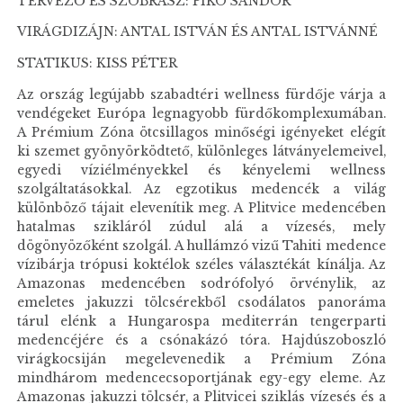
TERVEZŐ ÉS SZOBRÁSZ: PIKÓ SÁNDOR
VIRÁGDIZÁJN: ANTAL ISTVÁN ÉS ANTAL ISTVÁNNÉ
STATIKUS: KISS PÉTER
Az ország legújabb szabadtéri wellness fürdője várja a
vendégeket Európa legnagyobb fürdőkomplexumában.
A Prémium Zóna ötcsillagos minőségi igényeket elégít
ki szemet gyönyörködtető, különleges látványelemeivel,
egyedi víziélményekkel és kényelemi wellness
szolgáltatásokkal. Az egzotikus medencék a világ
különböző tájait elevenítik meg. A Plitvice medencében
hatalmas szikláról zúdul alá a vízesés, mely
dögönyözőként szolgál. A hullámzó vizű Tahiti medence
vízibárja trópusi koktélok széles választékát kínálja. Az
Amazonas medencében sodrófolyó örvénylik, az
emeletes jakuzzi tölcsérekből csodálatos panoráma
tárul elénk a Hungarospa mediterrán tengerparti
medencéjére és a csónakázó tóra. Hajdúszoboszló
virágkocsiján megelevenedik a Prémium Zóna
mindhárom medencecsoportjának egy-egy eleme. Az
Amazonas jakuzzi tölcsér, a Plitvicei sziklás vízesés és a