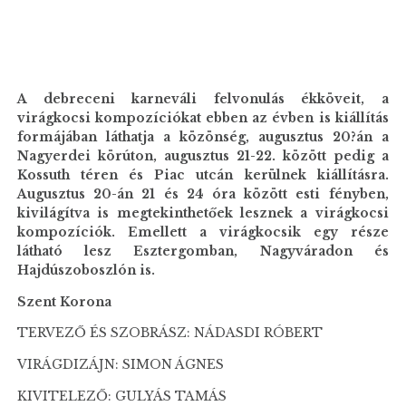
A debreceni karneváli felvonulás ékköveit, a
virágkocsi kompozíciókat ebben az évben is kiállítás
formájában láthatja a közönség, augusztus 20?án a
Nagyerdei körúton, augusztus 21-22. között pedig a
Kossuth téren és Piac utcán kerülnek kiállításra.
Augusztus 20-án 21 és 24 óra között esti fényben,
kivilágítva is megtekinthetőek lesznek a virágkocsi
kompozíciók.
Emellett a virágkocsik egy része
látható lesz Esztergomban, Nagyváradon és
Hajdúszoboszlón is.
Szent Korona
TERVEZŐ ÉS SZOBRÁSZ: NÁDASDI RÓBERT
VIRÁGDIZÁJN: SIMON ÁGNES
KIVITELEZŐ: GULYÁS TAMÁS