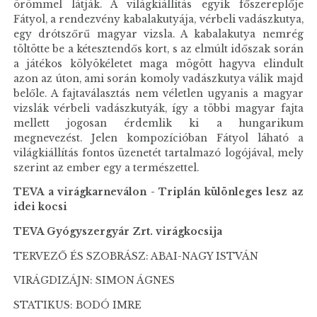
örömmel látják. A világkiállítás egyik főszereplője
Fátyol, a rendezvény kabalakutyája, vérbeli vadászkutya,
egy drótszőrű magyar vizsla. A kabalakutya nemrég
töltötte be a kétesztendős kort, s az elmúlt időszak során
a játékos kölyökéletet maga mögött hagyva elindult
azon az úton, ami során komoly vadászkutya válik majd
belőle. A fajtaválasztás nem véletlen ugyanis a magyar
vizslák vérbeli vadászkutyák, így a többi magyar fajta
mellett jogosan érdemlik ki a hungarikum
megnevezést. Jelen kompozícióban Fátyol láható a
világkiállítás fontos üzenetét tartalmazó logójával, mely
szerint az ember egy a természettel.
TEVA a virágkarneválon - Triplán különleges lesz az
idei kocsi
TEVA Gyógyszergyár Zrt. virágkocsija
TERVEZŐ ÉS SZOBRÁSZ: ABAI-NAGY ISTVÁN
VIRÁGDIZÁJN: SIMON ÁGNES
STATIKUS: BODÓ IMRE