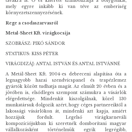
tavakra is. Ő és kísérete szimbolizálja a bolygónkat,
mely egyre inkább ki van téve az emberiség
környezetszennyezésének.
Rege a csodaszarvasról
Metal-Sheet Kft. virágkocsija
SZOBRÁSZ: PIKÓ SÁNDOR
STATIKUS: KISS PÉTER
VIRÁGDIZÁJ: ANTAL ISTVÁN ÉS ANTAL ISTVÁNNÉ
A Metál-Sheet Kft. 2004-es debreceni alapítása óta a
legnagyobb hazai szendvicspanel és trapézlemez
gyártók között tudhatja magát. Az elmúlt 20 évben és a
jövőben is, elsődleges szempont számukra a vásárlók
elégedettsége. Mindenkit kiszolgálnak, közel 130
munkatársuk dolgozik azért, hogy céges partnereiktől a
lakossági vásárlókon át, mindenki azt kapja, amiért
hozzájuk fordult. Legelső virágkarneváli
kompozíciójukban ki szeretnék domborítani magyar
vállalkozásként történelmük egyik legrégibb,