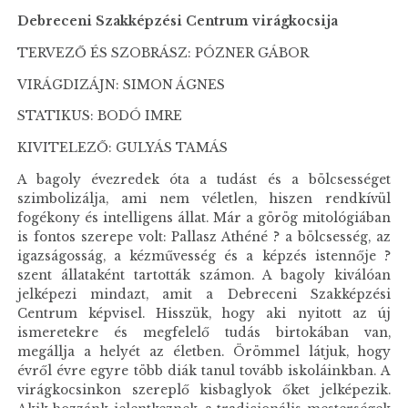
Debreceni Szakképzési Centrum virágkocsija
TERVEZŐ ÉS SZOBRÁSZ: PÓZNER GÁBOR
VIRÁGDIZÁJN: SIMON ÁGNES
STATIKUS: BODÓ IMRE
KIVITELEZŐ: GULYÁS TAMÁS
A bagoly évezredek óta a tudást és a bölcsességet
szimbolizálja, ami nem véletlen, hiszen rendkívül
fogékony és intelligens állat. Már a görög mitológiában
is fontos szerepe volt: Pallasz Athéné ? a bölcsesség, az
igazságosság, a kézművesség és a képzés istennője ?
szent állataként tartották számon. A bagoly kiválóan
jelképezi mindazt, amit a Debreceni Szakképzési
Centrum képvisel. Hisszük, hogy aki nyitott az új
ismeretekre és megfelelő tudás birtokában van,
megállja a helyét az életben. Örömmel látjuk, hogy
évről évre egyre több diák tanul tovább iskoláinkban. A
virágkocsinkon szereplő kisbaglyok őket jelképezik.