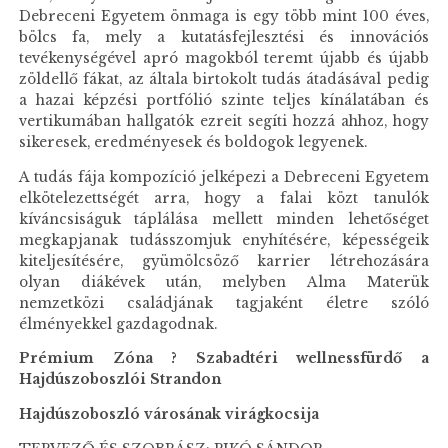
Debreceni Egyetem önmaga is egy több mint 100 éves,
bölcs fa, mely a kutatásfejlesztési és innovációs
tevékenységével apró magokból teremt újabb és újabb
zöldellő fákat, az általa birtokolt tudás átadásával pedig
a hazai képzési portfólió szinte teljes kínálatában és
vertikumában hallgatók ezreit segíti hozzá ahhoz, hogy
sikeresek, eredményesek és boldogok legyenek.
A tudás fája kompozíció jelképezi a Debreceni Egyetem
elkötelezettségét arra, hogy a falai közt tanulók
kíváncsiságuk táplálása mellett minden lehetőséget
megkapjanak tudásszomjuk enyhítésére, képességeik
kiteljesítésére, gyümölcsöző karrier létrehozására
olyan diákévek után, melyben Alma Materük
nemzetközi családjának tagjaként életre szóló
élményekkel gazdagodnak.
Prémium Zóna ? Szabadtéri wellnessfürdő a
Hajdúszoboszlói Strandon
Hajdúszoboszló városának virágkocsija