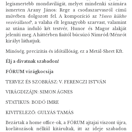
legismertebb mondavilágát, melyet mindenki számára
ismerten Arany János: Rege a csodaszarvasról című
művében dolgozott fel. A kompozíció az ?
Isten küldte
vezérállatot
?, a valaha élt legnagyobb szarvast, valamint
az utána induló két testvér, Hunor és Magor alakját
jeleníti meg. A háttérben fiaitól búcsúzó Nimród/Ménrót
királyt láthatjuk.
Minőség, precizitás és időtállóság, ez a Metál-Sheet Kft.
Élj a divatnak szabadon!
FÓRUM virágkocsija
TERVEZ ÉS SZOBRÁSZ: V. FERENCZI ISTVÁN
VIRÁGDIZÁJN: SIMON ÁGNES
STATIKUS: BODÓ IMRE
KIVITELEZŐ: GULYÁS TAMÁS
Bezártak a home office-ok, a FÓRUM ajtajai viszont újra,
korlátozások nélkül kitárultak, itt az ideje szabadon