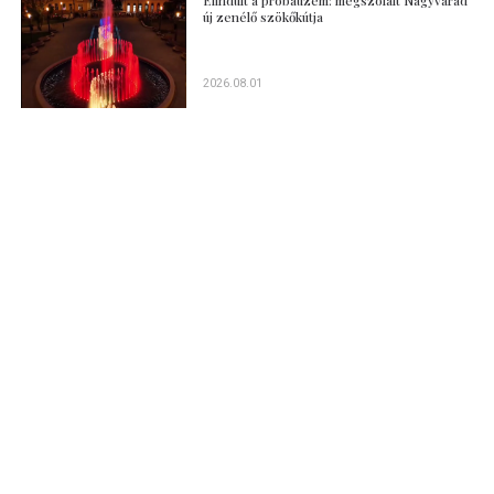
új zenélő szökőkútja
2026.08.01
Legnépszerűbb