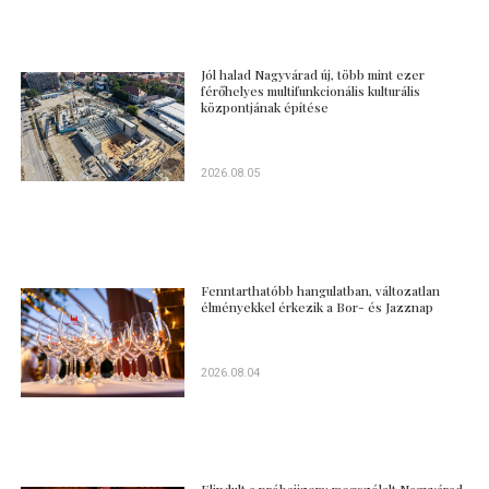
Jól halad Nagyvárad új, több mint ezer
férőhelyes multifunkcionális kulturális
központjának építése
2026.08.05
Fenntarthatóbb hangulatban, változatlan
élményekkel érkezik a Bor- és Jazznap
2026.08.04
Elindult a próbaüzem: megszólalt Nagyvárad