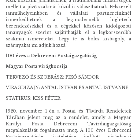
Akik hozzánk jelentkeznek, a tradicionális mesterségek
mellett a jövő szakmái közül is választhatnak. Felszerelt
tanműhelyeinkben és vállalati partnereinknél
ismerkedhetnek a legmodernebb high-tech
berendezésekkel és a cégekkel közösen kidolgozott
tananyagok szerint sajátíthatják el a legkorszerűbb
szakmai ismereteket. Légy te is bölcs kisbagoly, a
szárnyakat mi adjuk hozzá!
100 éves a Debreceni Postaigazgatóság
Magyar Posta virágkocsija
TERVEZŐ ÉS SZOBRÁSZ: PIKÓ SÁNDOR
VIRÁGDIZÁJN: ANTAL ISTVÁN ÉS ANTAL ISTVÁNNÉ
STATIKUS: KISS PÉTER
1920. november 1-én a Postai és Távírda Rendeletek
Tárában jelent meg az a rendelet, amely a Magyar
Királyi Posta Debreceni Távírdaigazgatóság
megalakulását fogalmazta meg. A 100 éves Debreceni
Postaigazgatóság tiszteletére indított virágkocsi