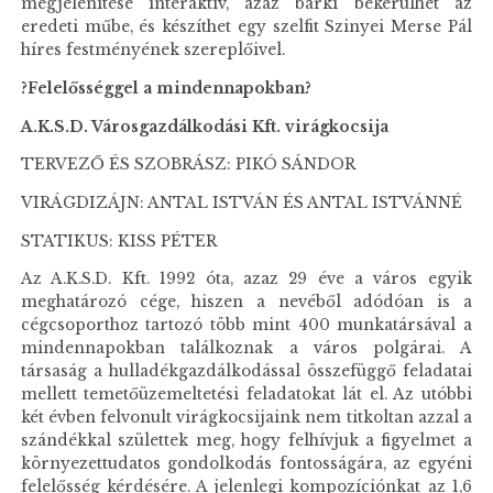
megjelenítése interaktív, azaz bárki bekerülhet az
eredeti műbe, és készíthet egy szelfit Szinyei Merse Pál
híres festményének szereplőivel.
?Felelősséggel a mindennapokban?
A.K.S.D. Városgazdálkodási Kft. virágkocsija
TERVEZŐ ÉS SZOBRÁSZ: PIKÓ SÁNDOR
VIRÁGDIZÁJN: ANTAL ISTVÁN ÉS ANTAL ISTVÁNNÉ
STATIKUS: KISS PÉTER
Az A.K.S.D. Kft. 1992 óta, azaz 29 éve a város egyik
meghatározó cége, hiszen a nevéből adódóan is a
cégcsoporthoz tartozó több mint 400 munkatársával a
mindennapokban találkoznak a város polgárai. A
társaság a hulladékgazdálkodással összefüggő feladatai
mellett temetőüzemeltetési feladatokat lát el. Az utóbbi
két évben felvonult virágkocsijaink nem titkoltan azzal a
szándékkal születtek meg, hogy felhívjuk a figyelmet a
környezettudatos gondolkodás fontosságára, az egyéni
felelősség kérdésére. A jelenlegi kompozíciónkat az 1,6