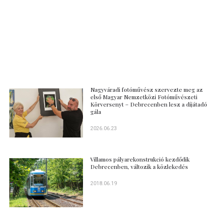
Nagyváradi fotóművész szervezte meg az
első Magyar Nemzetközi Fotóművészeti
Körversenyt – Debrecenben lesz a díjátadó
gála
2026.06.23
Villamos pályarekonstrukció kezdődik
Debrecenben, változik a közlekedés
2018.06.19