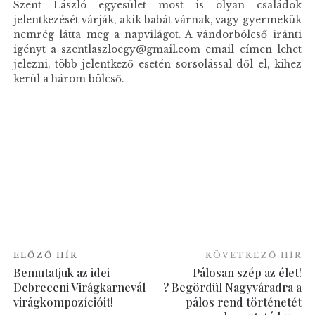
Szent László egyesület most is olyan családok
jelentkezését várják, akik babát várnak, vagy gyermekük
nemrég látta meg a napvilágot. A vándorbölcső iránti
igényt a szentlaszloegy@gmail.com email címen lehet
jelezni, több jelentkező esetén sorsolással dől el, kihez
kerül a három bölcső.
ELŐZŐ HÍR
KÖVETKEZŐ HÍR
Bemutatjuk az idei
Pálosan szép az élet!
Debreceni Virágkarnevál
? Begördül Nagyváradra a
virágkompozícióit!
pálos rend történetét