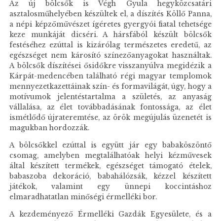
Az új bölcsők is Végh Gyula hegyközcsatári
asztalosműhelyében készültek el, a díszítés Köllő Panna,
a népi képzőművészet ígéretes gyergyói fiatal tehetsége
keze munkáját dicséri. A hársfából készült bölcsők
festéséhez ezúttal is kizárólag természetes eredetű, az
egészséget nem károsító színezőanyagokat használtak.
A bölcsők díszítései ősidőkre visszanyúlva megidézik a
Kárpát-medencében található régi magyar templomok
mennyezetkazettáinak szín- és formavilágát, úgy, hogy a
motívumok jelentéstartalma a születés, az anyaság
vállalása, az élet továbbadásának fontossága, az élet
ismétlődő újrateremtése, az örök megújulás üzenetét is
magukban hordozzák.
A bölcsőkkel ezúttal is együtt jár egy babaköszöntő
csomag, amelyben megtalálhatóak helyi kézművesek
által készített termékek, egészséget támogató ételek,
babaszoba dekoráció, babahálózsák, kézzel készített
játékok, valamint egy ünnepi koccintáshoz
elmaradhatatlan minőségi érmelléki bor.
A kezdeményező Érmelléki Gazdák Egyesülete, és a