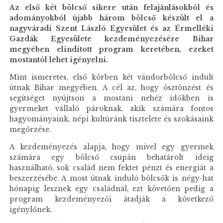
Az első két bölcső sikere után felajánlásokból és
adományokból újabb három bölcső készült el a
nagyváradi Szent László Egyesület és az Érmelléki
Gazdák Egyesülete kezdeményezésére Bihar
megyében elindított program keretében, ezeket
mostantól lehet igényelni.
Mint ismeretes, első körben két vándorbölcső indult
útnak Bihar megyében. A cél az, hogy ösztönzést és
segítséget nyújtson a mostani nehéz időkben is
gyermeket vállaló pároknak, akik számára fontos
hagyományaink, népi kultúránk tisztelete és szokásaink
megőrzése.
A kezdeményezés alapja, hogy mivel egy gyermek
számára egy bölcső csupán behatárolt ideig
használható, sok család nem fektet pénzt és energiát a
beszerzésébe. A most útnak induló bölcsők is négy-hat
hónapig lesznek egy családnál, ezt követően pedig a
program kezdeményezői átadják a következő
igénylőnek.