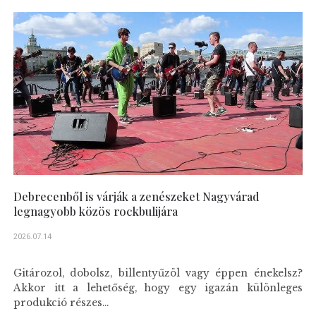
Debrecenből is várják a zenészeket Nagyvárad
legnagyobb közös rockbulijára
2026.07.14
Gitározol, dobolsz, billentyűzöl vagy éppen énekelsz?
Akkor itt a lehetőség, hogy egy igazán különleges
produkció részes...