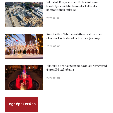
Jól halad Nagyvárad új, több mint ezer
férőhelyes multifunkcionális kulturális
központjának építése
2026.08.05
Fenntarthatóbb hangulatban, változatlan
élményekkel érkezik a Bor- és Jazznap
2026.08.04
Elindult a próbaüzem: megszólalt Nagyvárad
új zenélő szökőkútja
2026.08.01
Legnépszerűbb