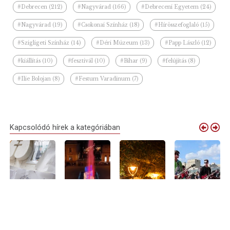
#Debrecen (212)
#Nagyvárad (166)
#Debreceni Egyetem (24)
#Nagyvárad (19)
#Csokonai Színház (18)
#Hírösszefoglaló (15)
#Szigligeti Színház (14)
#Déri Múzeum (13)
#Papp László (12)
#kiállítás (10)
#fesztivál (10)
#Bihar (9)
#felújítás (8)
#Ilie Bolojan (8)
#Festum Varadinum (7)
Kapcsolódó hírek a kategóriában