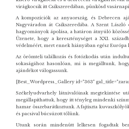
virágkocsik itt Csíkszeredában, pünkösd vasárnapi
A kompozíciók az anyaország, és Debrecen aj
Nagyváradon át Csíkszeredába. A Szent László er
hagyományok ápolása, a határon átnyúló közösségi 
Üzenete, hogy a kereszténységet a XXI. században
védelméért, mert ennek hiányában egész Európa 
Az örömteli találkozás és fotózkodás után indul
sokaságához hasonlóan, mi is megálltunk, hog
ajándékot válogassunk.
[Best_Wordpress_Gallery id="363" gal_title="zar
Székelyudvarhely látnivalóinak megtekintése utá
megállapíthattuk, hogy itt tényleg mindenki szín
hamar összebarátkoztunk. A fajtiszta kuvaszkölyök
és pacsival búcsúzott tőlünk.
Utunk során mindenütt lelkesen fogadtak ben