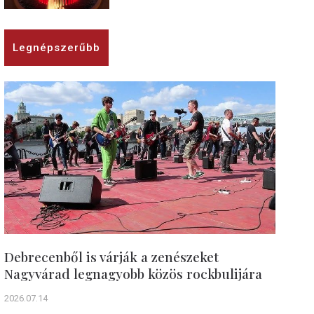
Legnépszerűbb
Debrecenből is várják a zenészeket
Nagyvárad legnagyobb közös rockbulijára
2026.07.14