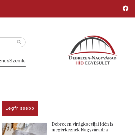
znos
Szemle
Legfrissebb
Debrecen virágkocsijai idén is
megérkeznek Nagyváradra