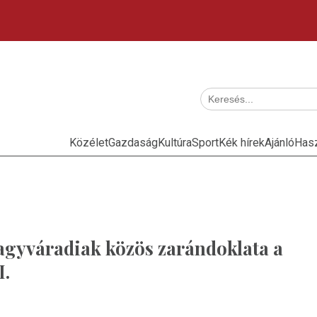
Közélet
Gazdaság
Kultúra
Sport
Kék hírek
Ajánló
Has
nagyváradiak közös zarándoklata a
I.