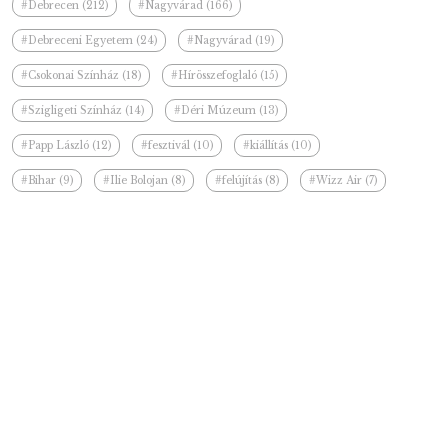
#Debrecen (212)
#Nagyvárad (166)
#Debreceni Egyetem (24)
#Nagyvárad (19)
#Csokonai Színház (18)
#Hírösszefoglaló (15)
#Szigligeti Színház (14)
#Déri Múzeum (13)
#Papp László (12)
#fesztivál (10)
#kiállítás (10)
#Bihar (9)
#Ilie Bolojan (8)
#felújítás (8)
#Wizz Air (7)