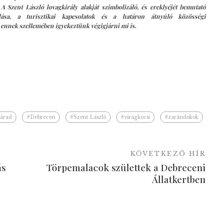
A Szent László lovagkirály alakját szimbolizáló, és ereklyéjét bemutató
lása, a turisztikai kapcsolatok és a határon átnyúló közösségi
ennek szellemében igyekeztünk végigjárni mi is.
.
árad
#Debrecen
#Szent László
#virágkocsi
#zarándokok
KÖVETKEZŐ HÍR
ás
Törpemalacok születtek a Debreceni
Állatkertben