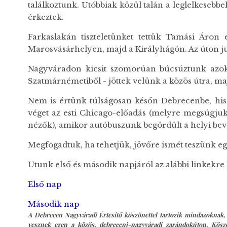
találkoztunk. Utóbbiak közül talán a leglelkeseb
érkeztek.
Farkaslakán tiszteletünket tettük Tamási Áron
Marosvásárhelyen, majd a Királyhágón. Az úton jut
Nagyváradon kicsit szomorúan búcsúztunk azoktó
Szatmárnémetiből - jöttek velünk a közös útra, ma
Nem is értünk túlságosan későn Debrecenbe, hi
véget az esti Chicago-előadás (melyre megsúgjuk,
nézők), amikor autóbuszunk begördült a helyi bev
Megfogadtuk, ha tehetjük, jövőre ismét teszünk eg
Utunk első és második napjáról az alábbi linkekre
Első nap
Második nap
A Debrecen Nagyváradi Értesítő köszönettel tartozik mindazoknak, 
vesznek ezen a közös, debreceni-nagyváradi zarándokúton. Köszön