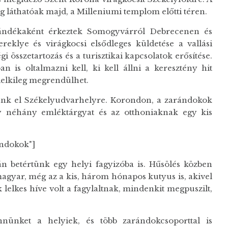
g láthatóak majd, a Milleniumi templom előtti téren.
ándékaként érkeztek Somogyvárról Debrecenen és
eklye és virágkocsi elsődleges küldetése a vallási
összetartozás és a turisztikai kapcsolatok erősítése.
 is oltalmazni kell, ki kell állni a keresztény hit
lelkileg megrendülhet.
tunk el Székelyudvarhelyre. Korondon, a zarándokok
y néhány emléktárgyat és az otthoniaknak egy kis
andokok"]
n betértünk egy helyi fagyizóba is. Hűsölés közben
magyar, még az a kis, három hónapos kutyus is, akivel
 lelkes híve volt a fagylaltnak, mindenkit megpuszilt,
nünket a helyiek, és több zarándokcsoporttal is