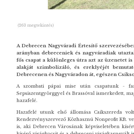
(263 megtekintés)
A Debrecen Nagyváradi Értesítő szervezésében
arányban debreceniek és nagyváradiak utaztak
fős csapat a különleges útra azt az üzenetet is
alakját szimbolizáló, és ereklyéjét bemuta
Debrecenen és Nagyváradon át, egészen Csíks
A szombati pápai mise után csapatunk - fant
Sepsiszentgyörggyel és Brassóval ismerkedett, ma
hazafelé.
Hazafelé utunk első állomása Csíkszereda volt,
Rendezvényszervező Közhasznú Nonprofit Kft. vez
is, aki Debrecen Városának képviseletében kísér
kísérő virágkocsit és a debreceni virágkarnevált 