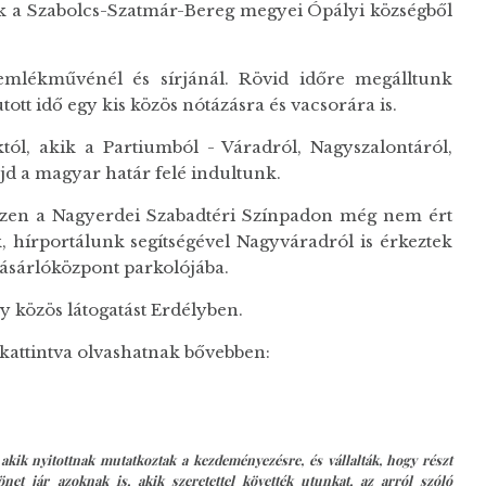
bek a Szabolcs-Szatmár-Bereg megyei Ópályi községből
 emlékművénél és sírjánál. Rövid időre megálltunk
ott idő egy kis közös nótázásra és vacsorára is.
l, akik a Partiumból - Váradról, Nagyszalontáról,
jd a magyar határ felé indultunk.
szen a Nagyerdei Szabadtéri Színpadon még nem ért
 hírportálunk segítségével Nagyváradról is érkeztek
ásárlóközpont parkolójába.
y közös látogatást Erdélyben.
 kattintva olvashatnak bővebben:
akik nyitottnak mutatkoztak a kezdeményezésre, és vállalták, hogy részt
et jár azoknak is, akik szeretettel követték utunkat, az arról szóló