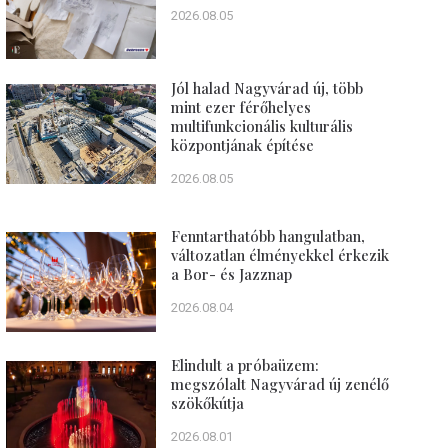
2026.08.05
Jól halad Nagyvárad új, több
mint ezer férőhelyes
multifunkcionális kulturális
központjának építése
2026.08.05
Fenntarthatóbb hangulatban,
változatlan élményekkel érkezik
a Bor- és Jazznap
2026.08.04
Elindult a próbaüzem:
megszólalt Nagyvárad új zenélő
szökőkútja
2026.08.01