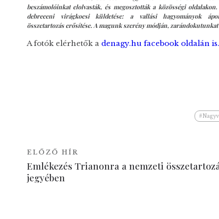
beszámolóinkat elolvasták, és megosztották a közösségi oldalakon. 
debreceni virágkocsi küldetése: a vallási hagyományok ápo
összetartozás
erősítése
. A magunk szerény módján, zarándokutunkat 
A fotók elérhetők a
denagy.hu facebook oldalán is
#Nagyv
ELŐZŐ HÍR
Emlékezés Trianonra a nemzeti összetartoz
jegyében