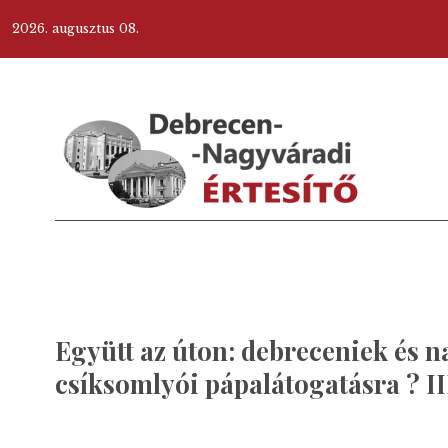
2026. augusztus 08.
Együtt az úton: debreceniek és 
csíksomlyói pápalátogatásra ? II