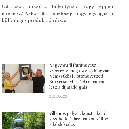
Gitározol, dobolsz, billentyűzöl vagy éppen
énekelsz? Akkor itt a lehetőség, hogy egy igazán
különleges produkció részes...
Nagyváradi fotóművész
szervezte meg az első Magyar
Nemzetközi Fotóművészeti
Körversenyt – Debrecenben
lesz a díjátadó gála
2026.06.23
Villamos pályarekonstrukció
kezdődik Debrecenben, változik
a közlekedés