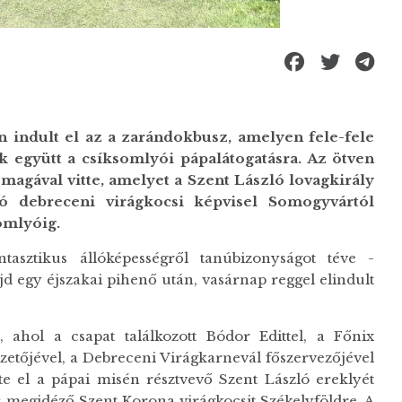
 indult el az a zarándokbusz, amelyen fele-fele
 együtt a csíksomlyói pápalátogatásra. Az ötven
 magával vitte, amelyet a Szent László lovagkirály
tó debreceni virágkocsi képvisel Somogyvártól
omlyóig.
asztikus állóképességről tanúbizonyságot téve -
jd egy éjszakai pihenő után, vasárnap reggel elindult
 ahol a csapat találkozott Bódor Edittel, a Főnix
etőjével, a Debreceni Virágkarnevál főszervezőjével
te el a pápai misén résztvevő Szent László ereklyét
is megidéző Szent Korona virágkocsit Székelyföldre. A