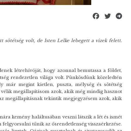
t sötétség volt, de Isten Lelke lebegett a vizek felett.
enek létrehívóját, hogy azonnal bemutassa a földet,
tség rendezetlen világa volt. Pünkösdünk közeledtén
y már megint kietlen, puszta, mélység és sötétség
 vélik megállapításom azok, akik még mindig hasznot
igaz megállapításnak tekintik megjegyzésem azok, akik
mára kemény haláltusában veszni látszik a lét és ismét
 felgyorsulni tűnik az ősrendetlenség visszaérkezése.
ös ligetek. Oázisok pusztulnak és sivatagosodik az