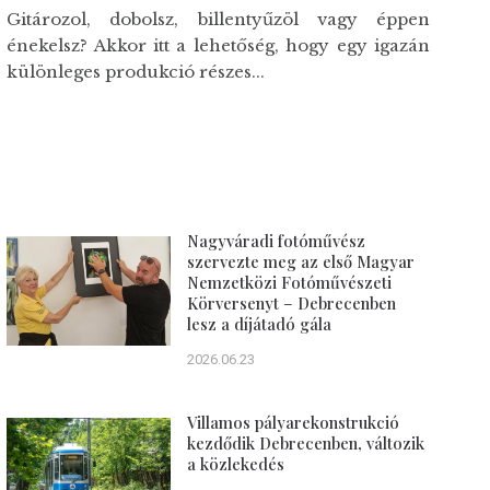
Gitározol, dobolsz, billentyűzöl vagy éppen
énekelsz? Akkor itt a lehetőség, hogy egy igazán
különleges produkció részes...
Nagyváradi fotóművész
szervezte meg az első Magyar
Nemzetközi Fotóművészeti
Körversenyt – Debrecenben
lesz a díjátadó gála
2026.06.23
Villamos pályarekonstrukció
kezdődik Debrecenben, változik
a közlekedés