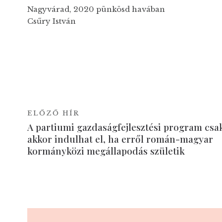
Nagyvárad, 2020 pünkösd havában
Csűry István
ELŐZŐ HÍR
A partiumi gazdaságfejlesztési program csa
akkor indulhat el, ha erről román-magyar
kormányközi megállapodás születik