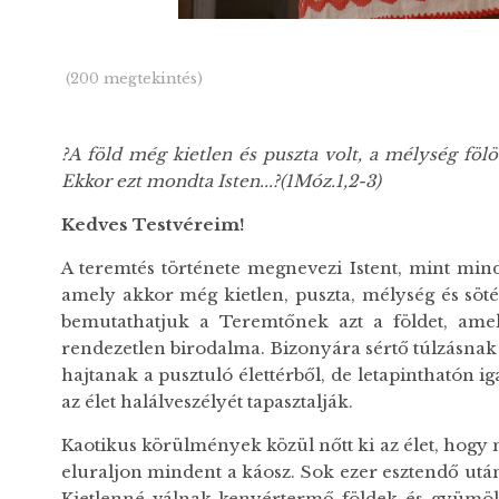
(200 megtekintés)
?A föld még kietlen és puszta volt, a mélység fölöt
Ekkor ezt mondta Isten...?(1Móz.1,2-3)
Kedves Testvéreim!
A teremtés története megnevezi Istent, mint mind
amely akkor még kietlen, puszta, mélység és söté
bemutathatjuk a Teremtőnek azt a földet, amel
rendezetlen birodalma. Bizonyára sértő túlzásnak
hajtanak a pusztuló élettérből, de letapinthatón 
az élet halálveszélyét tapasztalják.
Kaotikus körülmények közül nőtt ki az élet, hogy 
eluraljon mindent a káosz. Sok ezer esztendő után
Kietlenné válnak kenyértermő földek és gyümölcs