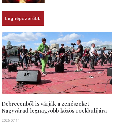
Legnépszerűbb
Debrecenből is várják a zenészeket
Nagyvárad legnagyobb közös rockbulijára
2026.07.14