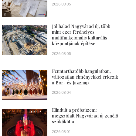
2026.08.05
Jól halad Nagyvárad új, több
mint ezer férőhelyes
multifunkcionális kulturális
központjának építése
2026.08.05
Fenntarthatóbb hangulatban,
változatlan élményekkel érkezik
a Bor- és Jazznap
2026.08.04
Elindult a próbaüzem:
megszólalt Nagyvárad új zenélő
szökőkútja
2026.08.01