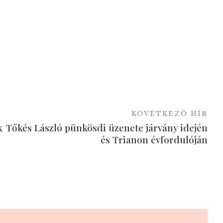
KÖVETKEZŐ HÍR
k
Tőkés László pünkösdi üzenete járvány idején
és Trianon évfordulóján