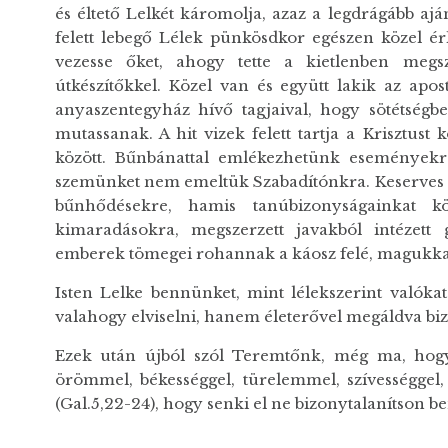
és éltető Lelkét káromolja, azaz a legdrágább aj
felett lebegő Lélek pünkösdkor egészen közel érk
vezesse őket, ahogy tette a kietlenben megsz
útkészítőkkel. Közel van és együtt lakik az apos
anyaszentegyház hívő tagjaival, hogy sötétség
mutassanak. A hit vizek felett tartja a Krisztust
között. Bűnbánattal emlékezhetünk eseményekre
szemünket nem emeltük Szabadítónkra. Keserves 
bűnhődésekre, hamis tanúbizonyságainkat kö
kimaradásokra, megszerzett javakból intézett g
emberek tömegei rohannak a káosz felé, magukkal
Isten Lelke bennünket, mint lélekszerint valóka
valahogy elviselni, hanem életerővel megáldva biz
Ezek után újból szól Teremtőnk, még ma, hogy 
örömmel, békességgel, türelemmel, szívességgel, 
(Gal.5,22-24), hogy senki el ne bizonytalanítson