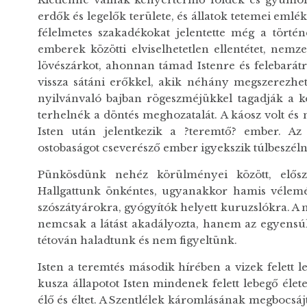
erdők és legelők területe, és állatok tetemei emlé
félelmetes szakadékokat jelentette még a tört
emberek közötti elviselhetetlen ellentétet, nemze
lövészárkot, ahonnan támad Istenre és felebarátra
vissza sátáni erőkkel, akik néhány megszerezhető
nyilvánvaló bajban rögeszméjükkel tagadják a kö
terhelnék a döntés meghozatalát. A káosz volt és
Isten után jelentkezik a ?teremtő? ember. Az é
ostobaságot cseverésző ember igyekszik túlbeszéln
Pünkösdünk nehéz körülményei között, előszö
Hallgattunk önkéntes, ugyanakkor hamis vélem
szószátyárokra, gyógyítók helyett kuruzslókra. A 
nemcsak a látást akadályozta, hanem az egyensúl
tétován haladtunk és nem figyeltünk.
Isten a teremtés második hírében a vizek felett l
kusza állapotot Isten mindenek felett lebegő éle
élő és éltet. A Szentlélek káromlásának megbocsájt