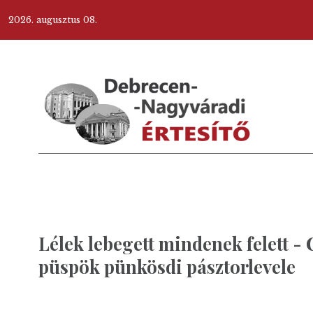
2026. augusztus 08.
Lélek lebegett mindenek felett -
püspök pünkösdi pásztorlevele