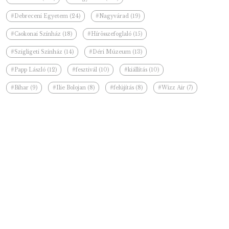
#Debreceni Egyetem (24)
#Nagyvárad (19)
#Csokonai Színház (18)
#Hírösszefoglaló (15)
#Szigligeti Színház (14)
#Déri Múzeum (13)
#Papp László (12)
#fesztivál (10)
#kiállítás (10)
#Bihar (9)
#Ilie Bolojan (8)
#felújítás (8)
#Wizz Air (7)