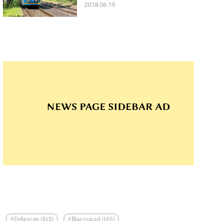
2018.06.19
#Debrecen (212)
#Nagyvárad (166)