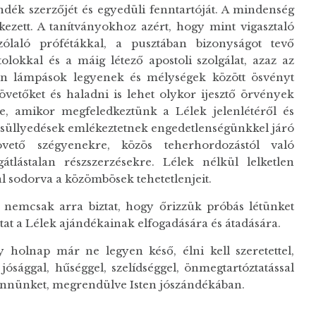
ándék szerzőjét és egyedüli fenntartóját. A mindenség
ezett. A tanítványokhoz azért, hogy mint vigasztaló
ólaló prófétákkal, a pusztában bizonyságot tevő
tolokkal és a máig létező apostoli szolgálat, azaz az
ben lámpások legyenek és mélységek között ösvényt
 követőket és haladni is lehet olykor ijesztő örvények
, amikor megfeledkeztünk a Lélek jelenlétéről és
süllyedések emlékeztetnek engedetlenségünkkel járó
vető szégyenekre, közös teherhordozástól való
átlástalan részszerzésekre. Lélek nélkül lelketlen
 sodorva a közömbösek tehetetlenjeit.
t nemcsak arra biztat, hogy őrizzük próbás létünket
tat a Lélek ajándékainak elfogadására és átadására.
holnap már ne legyen késő, élni kell szeretettel,
jósággal, hűséggel, szelídséggel, önmegtartóztatással
 bennünket, megrendülve Isten jószándékában.