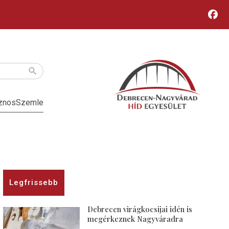
znos
Szemle
Legfrissebb
Debrecen virágkocsijai idén is
megérkeznek Nagyváradra