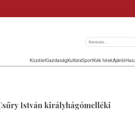
Közélet
Gazdaság
Kultúra
Sport
Kék hírek
Ajánló
Has
 Csűry István királyhágómelléki