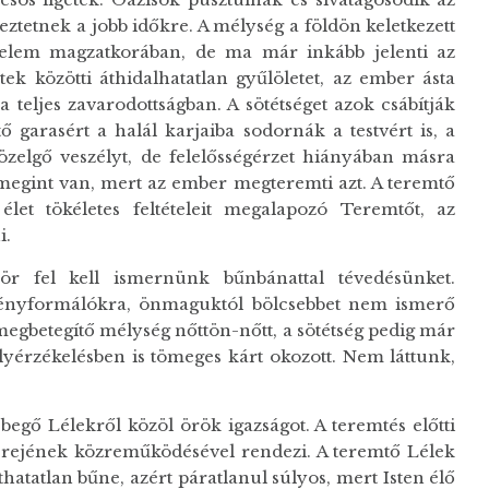
keztetnek a jobb időkre. A mélység a földön keletkezett
énelem magzatkorában, de ma már inkább jelenti az
tek közötti áthidalhatatlan gyűlöletet, az ember ásta
 teljes zavarodottságban. A sötétséget azok csábítják
 garasért a halál karjaiba sodornák a testvért is, a
zelgő veszélyt, de felelősségérzet hiányában másra
 megint van, mert az ember megteremti azt. A teremtő
let tökéletes feltételeit megalapozó Teremtőt, az
i.
r fel kell ismernünk bűnbánattal tévedésünket.
ényformálókra, önmaguktól bölcsebbet nem ismerő
megbetegítő mélység nőttön-nőtt, a sötétség pedig már
yérzékelésben is tömeges kárt okozott. Nem láttunk,
ebegő Lélekről közöl örök igazságot. A teremtés előtti
terejének közreműködésével rendezi. A teremtő Lélek
hatatlan bűne, azért páratlanul súlyos, mert Isten élő