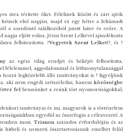
es útra térítette őket. Félelmek között és zárt ajtók
a hétnek első napján, majd rá egy hétre a feltámadt
ől a sorsdöntő találkozóból jutott hitre és erőre. A
d napja eljött volna, Jézus Szent Lelkével ajándékozta
atra felbátorította. ?
Vegyetek Szent Lelket!
?, és ?
ány
az egész világ rendjét és békéjét felborította,
 el félelemmel, aggodalommal és létbizonytalansággal
zzá legközelebb álló tanítványokat is ? figyeljünk
ára, aki nem engedi szétszéledni, hanem
közösségbe
értez fel
bennünket a reánk tört nyomorúságokkal,
ndenkori tanítványai és mi, magyarok is a történelem
rúságainkban egyedül az összefogás a célravezető. A
 szemben most,
Trianon
százados évfordulóján és az
s hitbeli és nemzeti összetartozásunk emelhet felül