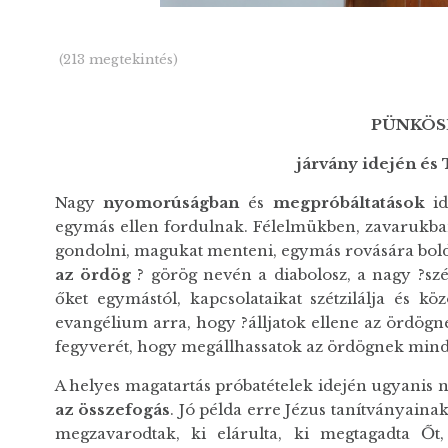
(213 megtekintés)
PÜNKÖS
járvány idején és
Nagy
nyomorúságban
és
megpróbáltatások
id
egymás ellen fordulnak. Félelmükben, zavarukb
gondolni, magukat menteni, egymás rovására boldo
az ördög
? görög nevén a diabolosz, a nagy ?szét
őket egymástól, kapcsolataikat szétzilálja és kö
evangélium arra, hogy ?álljatok ellene az ördögne
fegyverét, hogy megállhassatok az ördögnek minde
A helyes magatartás próbatételek idején ugyanis 
az összefogás
. Jó példa erre Jézus tanítványainak
megzavarodtak, ki elárulta, ki megtagadta Őt,