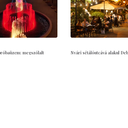
 próbaüzem: megszólalt
Nyári sétálóutcává alakul De
új zenélő szökőkútja
belvárosának egy része –
programokkal és teraszokkal
6
látogatókat
Jul 15, 2026
Hasznos
ÁSZF, Adatbiztonság
Impresszum
 Nagyvárad polgárait az