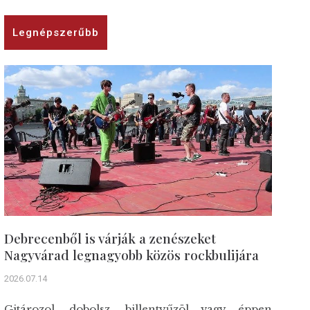
Legnépszerűbb
Debrecenből is várják a zenészeket
Nagyvárad legnagyobb közös rockbulijára
2026.07.14
Gitározol, dobolsz, billentyűzöl vagy éppen