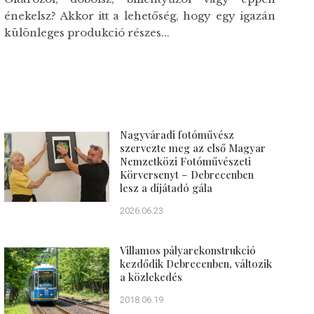
énekelsz? Akkor itt a lehetőség, hogy egy igazán
különleges produkció részes...
Nagyváradi fotóművész
szervezte meg az első Magyar
Nemzetközi Fotóművészeti
Körversenyt – Debrecenben
lesz a díjátadó gála
2026.06.23
Villamos pályarekonstrukció
kezdődik Debrecenben, változik
a közlekedés
2018.06.19