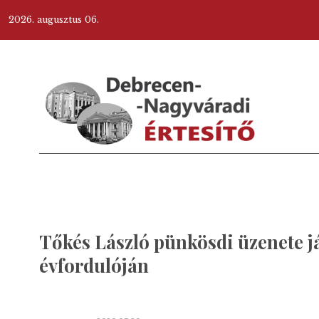
2026. augusztus 06.
Tőkés László pünkösdi üzenete j
évfordulóján