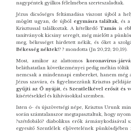
nagypéntek gyilkos félelmében szerteszaladtak.
Jézus dicsőséges feltámadása viszont újból a hely
mögött ugyan, de újból
egymásra találtak
, és 
Krisztussal találkoztak. A kételkedő
Tamás
is ebb
tanítványok kicsiny seregét, még mielőtt a pünkös
meg, békességet hirdetett nékik, és őket a szolgál
Békesség néktek!
? ? mondotta (Jn 20,22; 20,19).
Most, amikor az alattomos
koronavírus-járv
beláthatatlan következményei pedig méltán töltik
nemcsak a mindennapi embereket, hanem még a ho
Jézus szavára, és figyelmezzünk Krisztus példáj
gyűjti az Ő nyáját
, és
Szentlelkével erősít és v
kísértésekkel és kihívásokkal szemben.
Isten ó- és újszövetségi népe, Krisztus Urunk mi
során számtalanszor megtapasztaltuk, hogy nyomo
?szétdobáló? diabolikus erők ármánykodásával
egyesítő Szentlélek eljövetelének pünkösdjében i