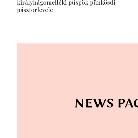
királyhágómelléki püspök pünkösdi
pásztorlevele