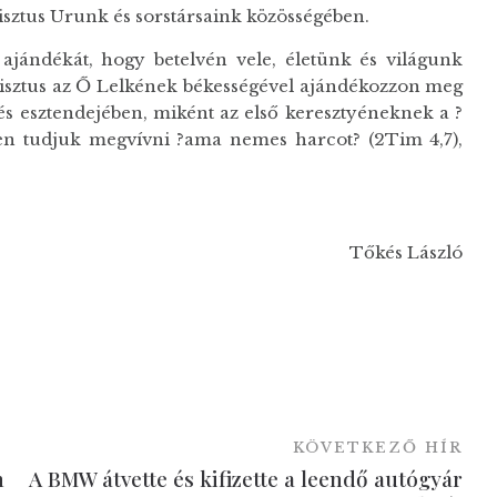
sztus Urunk és sorstársaink közösségében.
jándékát, hogy betelvén vele, életünk és világunk
risztus az Ő Lelkének békességével ajándékozzon meg
s esztendejében, miként az első keresztyéneknek a ?
ppen tudjuk megvívni ?ama nemes harcot? (2Tim 4,7),
Tőkés László
KÖVETKEZŐ HÍR
n
A BMW átvette és kifizette a leendő autógyár