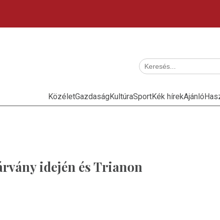
Közélet
Gazdaság
Kultúra
Sport
Kék hírek
Ajánló
Has
árvány idején és Trianon