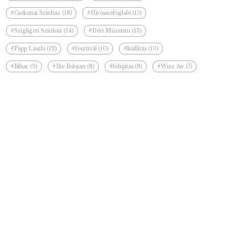
#Csokonai Színház (18)
#Hírösszefoglaló (15)
#Szigligeti Színház (14)
#Déri Múzeum (13)
#Papp László (12)
#fesztivál (10)
#kiállítás (10)
#Bihar (9)
#Ilie Bolojan (8)
#felújítás (8)
#Wizz Air (7)