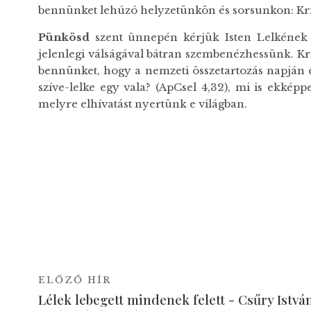
bennünket lehúzó helyzetünkön és sorsunkon: Kri
Pünkösd
szent ünnepén kérjük Isten Lelkének a
jelenlegi válságával bátran szembenézhessünk. K
bennünket, hogy a nemzeti összetartozás napján é
szíve-lelke egy vala? (ApCsel 4,32), mi is ekké
melyre elhívatást nyertünk e világban.
ELŐZŐ HÍR
Lélek lebegett mindenek felett - Csűry Istvá