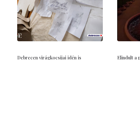
Debrecen virágkocsijai idén is
Elindult a
megérkeznek Nagyváradra
Nagyvárad 
Aug 05, 2026
Aug 01, 202
A Debrecen-Nagyváradi Értesítő célja: értesíteni Debrecen és