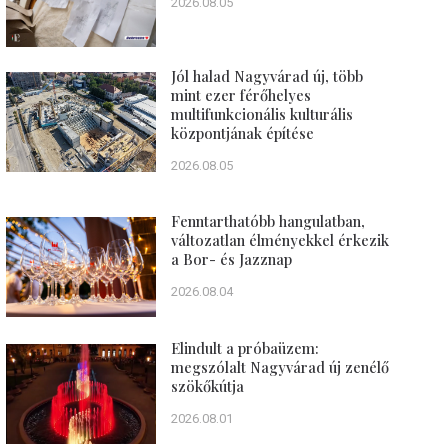
2026.08.05
Jól halad Nagyvárad új, több
mint ezer férőhelyes
multifunkcionális kulturális
központjának építése
2026.08.05
Fenntarthatóbb hangulatban,
változatlan élményekkel érkezik
a Bor- és Jazznap
2026.08.04
Elindult a próbaüzem:
megszólalt Nagyvárad új zenélő
szökőkútja
2026.08.01