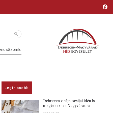
znos
Szemle
Legfrissebb
Debrecen virágkocsijai idén is
megérkeznek Nagyváradra