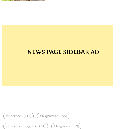
#Debrecen (212)
#Nagyvárad (166)
#Debreceni Egyetem (24)
#Nagyvárad (19)