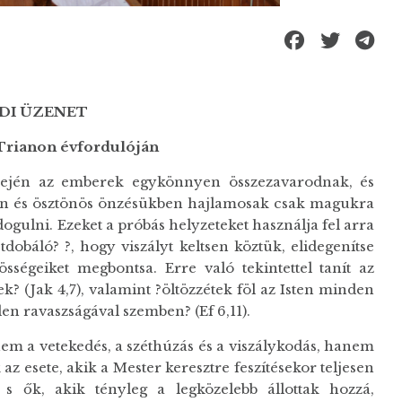
DI ÜZENET
 Trianon évfordulóján
ején az emberek egykönnyen összezavarodnak, és
an és ösztönös önzésükben hajlamosak csak magukra
gulni. Ezeket a próbás helyzeteket használja fel arra
dobáló? ?, hogy viszályt keltsen köztük, elidegenítse
zösségeiket megbontsa. Erre való tekintettel tanít az
k? (Jak 4,7), valamint ?öltözzétek föl az Isten minden
n ravaszságával szemben? (Ef 6,11).
nem a vetekedés, a széthúzás és a viszálykodás, hanem
 az esete, akik a Mester keresztre feszítésekor teljesen
 s ők, akik tényleg a legközelebb állottak hozzá,