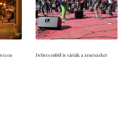
brecen
Debrecenből is várják a zenészeket
Nagyvárad legnagyobb közös
 várják a
rockbulijára
Jul 14, 2026
Debrecen–Nagyvárad
Tudástár
Testvérvárosok