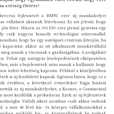
an a t
é
rs
é
g
é
let
é
re?
ebreceni fejlesztését a BMW, ezer új munkahelyet
s vállalatot akarnak létrehozni. Ez azt jelenti, hogy
ön létre. Hiszen az évi 150 ezer jármű gyártása egy
y csak nagyon komoly technológiai színvonallal,
k mondani, hogy ha egy autóipari centrum létrejön, ha
kapacitást, akkor az ott alkalmazott munkavállalói
meg annak a városnak a gazdaságában. A szolgáltató
ten. Tehát egy autógyár letelepedésének elképesztően
nben, már a bejelentések után annak a hullámát, hogy
os üzleti lehetőség kapcsán. Például a közeljövőben
tések is új lendületet kapnak. Egészen biztos, hogy ez a
últ években, a következő évtizedekre fogja hatását
tettük az új munkahelyeket, a Krones, a Continental
 most kezdődik a próbaüzem. Ezek az új fejlesztések
zdaságba. Valódi sikert azonban csak akkor tudunk
l, a már itt lévő kis- és közepes vállalkozásokkal a
gióban működő kis- és középvállalatok be tudnak