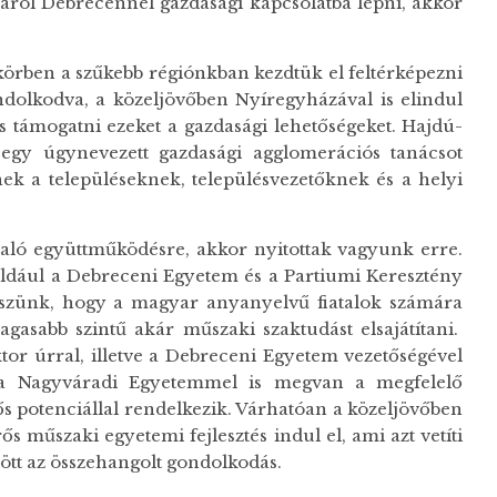
áról Debrecennel gazdasági kapcsolatba lépni, akkor
ő körben a szűkebb régiónkban kezdtük el feltérképezni
ndolkodva, a közeljövőben Nyíregyházával is elindul
s támogatni ezeket a gazdasági lehetőségeket. Hajdú-
 egy úgynevezett gazdasági agglomerációs tanácsot
ek a településeknek, településvezetőknek és a helyi
aló együttműködésre, akkor nyitottak vagyunk erre.
Például a Debreceni Egyetem és a Partiumi Keresztény
kszünk, hogy a magyar anyanyelvű fiatalok számára
asabb szintű akár műszaki szaktudást elsajátítani.
tor úrral, illetve a Debreceni Egyetem vezetőségével
a Nagyváradi Egyetemmel is megvan a megfelelő
 potenciállal rendelkezik. Várhatóan a közeljövőben
műszaki egyetemi fejlesztés indul el, ami azt vetíti
zött az összehangolt gondolkodás.