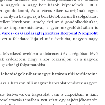
t a nagyok, a nagy beruházók képviselnek. Itt a
t gondolkodni, és a város siker sztorijának egyik
y az ilyen kategóriájú befektetők kiemelt szolgáltatást
ellett létrehozni, amely érti az ő gondolkodásukat,
is az implementációval, a gyár megvalósításában is
Város- és Gazdaságfejlesztési Központ Nonprofit
 ezt a feladatot látja el már évek óta, nagyon nagy
 a következő években a debreceni és a régióban lévő
nnak érdekében, hogy a kör bezáruljon, és a nagyok
 a gazdasági folyamatokba.
lehetőségek Bihar megye határon túli területein?
mára a határon túli magyar kapcsolatrendszer nagyon
ív testvérvárosi kapcsolat van: a napokban is kint
csolattartás témában vett részt egy sajtótájékoztatón