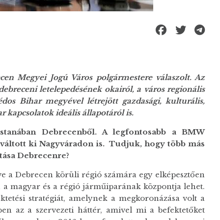
ecen Megyei Jog
ú
V
á
ros polg
á
rmestere v
á
laszolt.
Az
debreceni leteleped
é
s
é
nek okair
ó
l, a v
á
ros region
á
lis
os Bihar megyével létrejött gazdasági, kulturális,
r kapcsolatok ide
á
lis
á
llapot
á
r
ó
l is.
stanában Debrecenből. A legfontosabb a BMW
 v
á
ltott ki Nagyv
á
radon is. Tudjuk, hogy t
ö
bb m
á
s
t
á
sa Debrecenre?
ve a Debrecen körüli régió számára egy elképesztően
 a magyar és a régió járműiparának központja lehet.
ktetési stratégiát, amelynek a megkoronázása volt a
az a szervezeti háttér, amivel mi a befektetőket