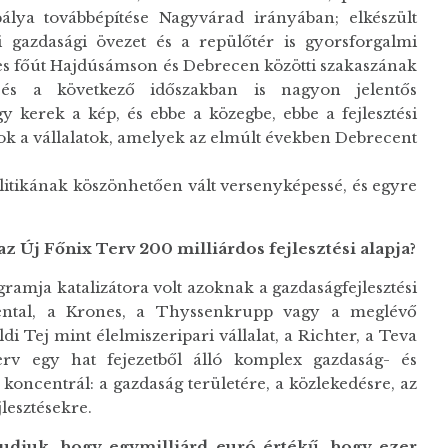
pálya továbbépítése Nagyvárad irányában; elkészült
i gazdasági övezet és a repülőtér is gyorsforgalmi
1-es főút Hajdúsámson és Debrecen közötti szakaszának
é, és a következő időszakban is nagyon jelentős
gy kerek a kép, és ebbe a közegbe, ebbe a fejlesztési
k a vállalatok, amelyek az elmúlt években Debrecent
litikának köszönhetően vált versenyképessé, és egyre
 az
Ú
j
Főnix Terv
200 milli
á
rdos fejleszt
é
si alapja?
ogramja katalizátora volt azoknak a gazdaságfejlesztési
ntal, a Krones, a Thyssenkrupp vagy a meglévő
ldi Tej mint élelmiszeripari vállalat, a Richter, a Teva
erv egy hat fejezetből álló komplex gazdaság- és
koncentrál: a gazdaság területére, a közlekedésre, az
jlesztésekre.
tudjuk, hogy e
gymilliárd euró értékű
, hogy ezer