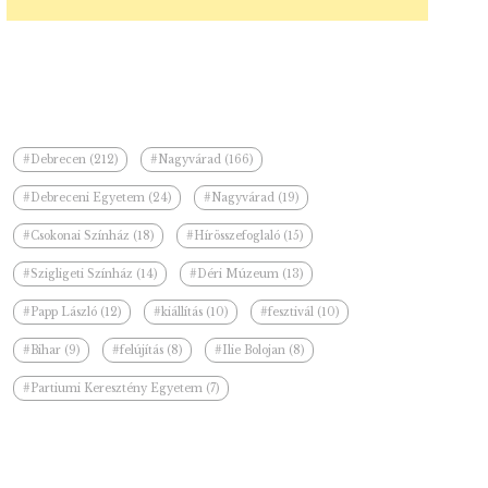
#Debrecen (212)
#Nagyvárad (166)
#Debreceni Egyetem (24)
#Nagyvárad (19)
#Csokonai Színház (18)
#Hírösszefoglaló (15)
#Szigligeti Színház (14)
#Déri Múzeum (13)
#Papp László (12)
#kiállítás (10)
#fesztivál (10)
#Bihar (9)
#felújítás (8)
#Ilie Bolojan (8)
#Partiumi Keresztény Egyetem (7)