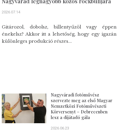
Nagyvárad legnagyobb közös rockbulijára
2026.07.14
Gitározol, dobolsz, billentyűzöl vagy éppen
énekelsz? Akkor itt a lehetőség, hogy egy igazán
különleges produkció részes...
Nagyváradi fotóművész
szervezte meg az első Magyar
Nemzetközi Fotóművészeti
Körversenyt – Debrecenben
lesz a díjátadó gála
2026.06.23