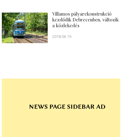
Villamos pályarekonstrukció
kezdődik Debrecenben, változik
a közlekedés
2018.06.19