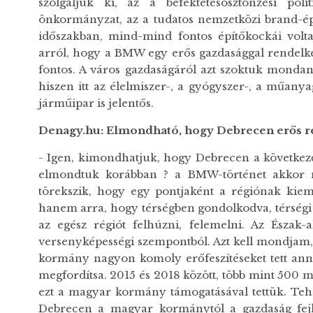
szolgáljuk ki, az a befektetésösztönzési pol
önkormányzat, az a tudatos nemzetközi brand-épí
időszakban, mind-mind fontos építőkockái vol
arról, hogy a BMW egy erős gazdasággal rendelkez
fontos. A város gazdaságáról azt szoktuk mond
hiszen itt az élelmiszer-, a gyógyszer-, a műany
járműipar is jelentős.
Denagy.hu: Elmondható, hogy Debrecen erős r
- Igen, kimondhatjuk, hogy Debrecen a következő
elmondtuk korábban ? a BMW-történet akkor 
törekszik, hogy egy pontjaként a régiónak kieme
hanem arra, hogy térségben gondolkodva, térségi 
az egész régiót felhúzni, felemelni. Az Észak-
versenyképességi szempontból. Azt kell mondjam,
kormány nagyon komoly erőfeszítéseket tett anna
megfordítsa. 2015 és 2018 között, több mint 500 m
ezt a magyar kormány támogatásával tettük. Tehát
Debrecen a magyar kormánytól a gazdaság fejles