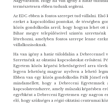
Nagyváradon. Hogy ha van igény a határ túloldal
természetesen ebben tudunk segíteni.
Az EDC ebben is fontos szerepet tud vállalni. Els
ezeket a kapcsolódási pontokat, de térségben go
közös gondolkodás arról, hogy hogyan lehet ott i
Bihar megye településeivel szintén szeretnénk
létrehozni, amelyben fontos szerepe lenne ezekn
vállalkozásoknak.
Ha van igény a határ túloldalán a Debrecennel v
Szeretnénk az oktatási kapcsolatokat erősíteni. 
Egyetem közös képzési lehetőségeivel arra töre
legyen lehetőség magyar nyelven a lehető legmag
Ebben van egy közös gondolkodás Pálfi József rek
mindamellett, hogy a Debreceni Egyetemnek 
kapcsolatrendszere, amely műszaki képzésben erős
egyébként a Debreceni Egyetemen egy nagyon erős 
elő, hogy szükséges a régió oktatási centrumai kö