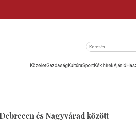
Közélet
Gazdaság
Kultúra
Sport
Kék hírek
Ajánló
Has
Debrecen és Nagyvárad között