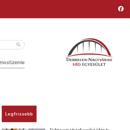
znos
Szemle
Legfrissebb
Debrecen virágkocsijai idén is