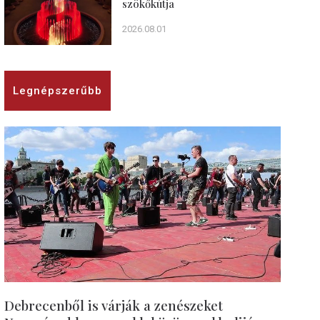
szökőkútja
2026.08.01
Legnépszerűbb
Debrecenből is várják a zenészeket