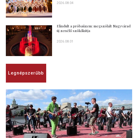
2026.08.04
Elindult a próbaüzem: megszólalt Nagyvárad
új zenélő szökőkútja
2026.08.01
Legnépszerűbb