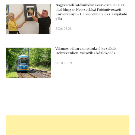
Nagyváradi fotóművész szervezte meg az
első Magyar Nemzetközi Fotóművészeti
Körversenyt – Debrecenben lesz a díjátadó
gála
2026.06.23
Villamos pályarekonstrukció kezdődik
Debrecenben, változik a közlekedés
2018.06.19