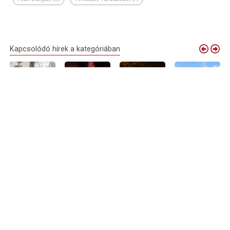
Kapcsolódó hírek a kategóriában
Debrecen
Elindult a
Nyári
Debrecenből is
virágkocsijai
próbaüzem:
sétálóutcává
várják a
idén is
megszólalt
alakul Debrecen
zenészeket
megérkeznek
Nagyvárad új
belvárosának
Nagyvárad