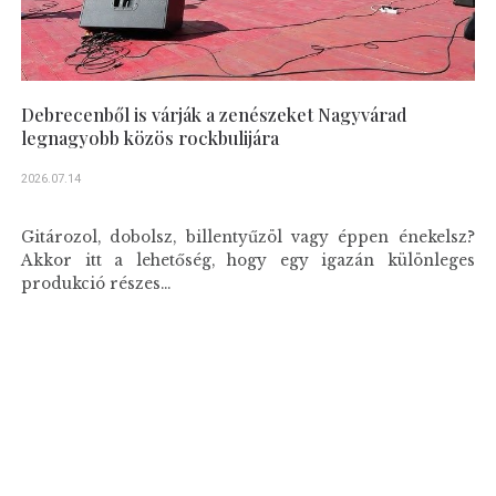
Debrecenből is várják a zenészeket Nagyvárad
legnagyobb közös rockbulijára
2026.07.14
Gitározol, dobolsz, billentyűzöl vagy éppen énekelsz?
Akkor itt a lehetőség, hogy egy igazán különleges
produkció részes...