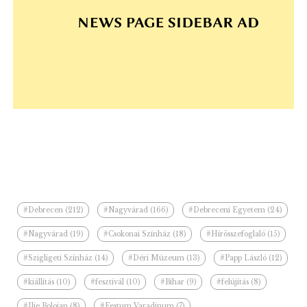
#Debrecen (212)
#Nagyvárad (166)
#Debreceni Egyetem (24)
#Nagyvárad (19)
#Csokonai Színház (18)
#Hírösszefoglaló (15)
#Szigligeti Színház (14)
#Déri Múzeum (13)
#Papp László (12)
#kiállítás (10)
#fesztivál (10)
#Bihar (9)
#felújítás (8)
#Ilie Bolojan (8)
#Festum Varadinum (7)