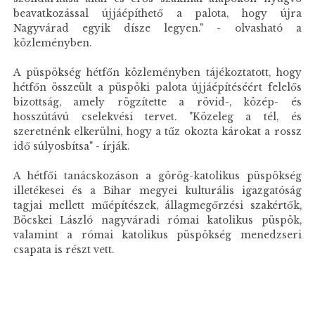
beavatkozással újjáépíthető a palota, hogy újra
Nagyvárad egyik dísze legyen." - olvasható a
közleményben.
A püspökség hétfőn közleményben tájékoztatott, hogy
hétfőn összeült a püspöki palota újjáépítéséért felelős
bizottság, amely rögzítette a rövid-, közép- és
hosszútávú cselekvési tervet. "Közeleg a tél, és
szeretnénk elkerülni, hogy a tűz okozta károkat a rossz
idő súlyosbítsa" - írják.
A hétfői tanácskozáson a görög-katolikus püspökség
illetékesei és a Bihar megyei kulturális igazgatóság
tagjai mellett műépítészek, állagmegőrzési szakértők,
Böcskei László nagyváradi római katolikus püspök,
valamint a római katolikus püspökség menedzseri
csapata is részt vett.