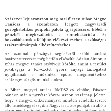
Százezer lejt szavazott meg mai ülésén Bihar Megye
Tanácsa a szombaton leégett nagyváradi
görögkatolikus püspöki palota újjáépítésére. Ebből a
pénzből megkezdhetik a romeltakarítást, és
hozzáláthatnak a felújítás előkészítéséhez, a szükséges
szaktanulmányok elkészíttetéséhez.
Az azonnali pénzügyi segítségről szóló tanácsi
határozattervezet még hétfőn elkészült, Adrian Simon, a
Bihar megyei tanács szóvivője közölte, amint a testület
jóváhagyja a tervezetet, gyors anyagi támogatást
nyújthatnak a műemlék épület megmentéséhez
szükséges sürgős munkálatokra.
A Bihar megyei tanács RMDSZ-es elnöke, Pásztor
Sándor már a tűzvészt követő napon, vasárnap jelezte,
hogy a megyei önkormányzat minden rendelkezésére
álló lehetőséggel segíti a Nagyvárad központjában álló, a
város egyik szimbólumának számító palota újjáépítését.