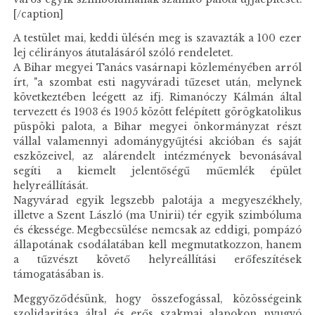
[/caption]
A testület mai, keddi ülésén meg is szavazták a 100 ezer
lej célirányos átutalásáról szóló rendeletet.
A Bihar megyei Tanács vasárnapi közleményében arról
írt, "a szombat esti nagyváradi tűzeset után, melynek
következtében leégett az ifj. Rimanóczy Kálmán által
tervezett és 1903 és 1905 között felépített görögkatolikus
püspöki palota, a Bihar megyei önkormányzat részt
vállal valamennyi adománygyűjtési akcióban és saját
eszközeivel, az alárendelt intézmények bevonásával
segíti a kiemelt jelentőségű műemlék épület
helyreállítását.
Nagyvárad egyik legszebb palotája a megyeszékhely,
illetve a Szent László (ma Unirii) tér egyik szimbóluma
és ékessége. Megbecsülése nemcsak az eddigi, pompázó
állapotának csodálatában kell megmutatkozzon, hanem
a tűzvészt követő helyreállítási erőfeszítések
támogatásában is.
Meggyőződésünk, hogy összefogással, közösségeink
szolidaritása által és erős szakmai alapokon nyugvó