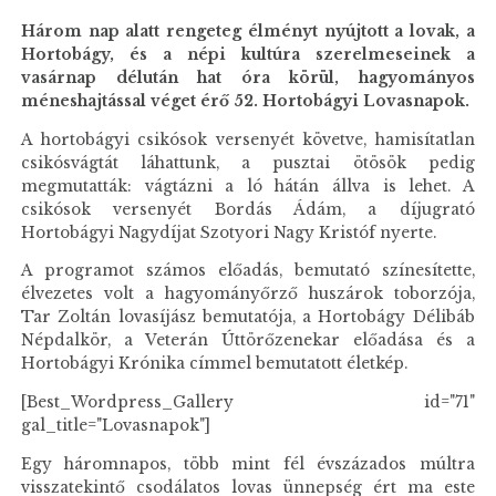
Három nap alatt rengeteg élményt nyújtott a lovak, a
Hortobágy, és a népi kultúra szerelmeseinek a
vasárnap délután hat óra körül, hagyományos
méneshajtással véget érő 52. Hortobágyi Lovasnapok.
A hortobágyi csikósok versenyét követve, hamisítatlan
csikósvágtát láhattunk, a pusztai ötösök pedig
megmutatták: vágtázni a ló hátán állva is lehet. A
csikósok versenyét Bordás Ádám, a díjugrató
Hortobágyi Nagydíjat Szotyori Nagy Kristóf nyerte.
A programot számos előadás, bemutató színesítette,
élvezetes volt a hagyományőrző huszárok toborzója,
Tar Zoltán lovasíjász bemutatója, a Hortobágy Délibáb
Népdalkör, a Veterán Úttörőzenekar előadása és a
Hortobágyi Krónika címmel bemutatott életkép.
[Best_Wordpress_Gallery id="71"
gal_title="Lovasnapok"]
Egy háromnapos, több mint fél évszázados múltra
visszatekintő csodálatos lovas ünnepség ért ma este