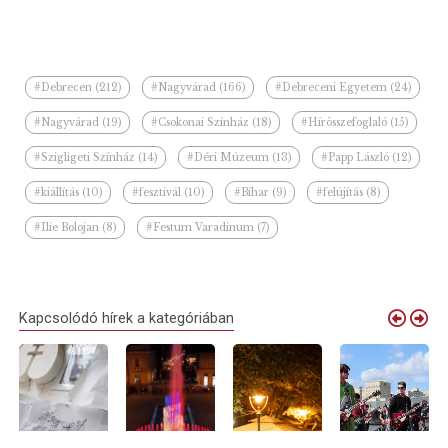
#Debrecen (212)
#Nagyvárad (166)
#Debreceni Egyetem (24)
#Nagyvárad (19)
#Csokonai Színház (18)
#Hírösszefoglaló (15)
#Szigligeti Színház (14)
#Déri Múzeum (13)
#Papp László (12)
#kiállítás (10)
#fesztivál (10)
#Bihar (9)
#felújítás (8)
#Ilie Bolojan (8)
#Festum Varadinum (7)
Kapcsolódó hírek a kategóriában