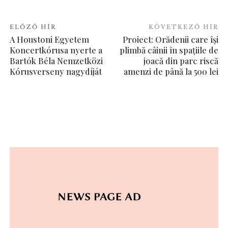
ELŐZŐ HÍR
KÖVETKEZŐ HÍR
A Houstoni Egyetem
Proiect: Orădenii care îşi
Koncertkórusa nyerte a
plimbă câinii în spaţiile de
Bartók Béla Nemzetközi
joacă din parc riscă
Kórusverseny nagydíját
amenzi de până la 500 lei