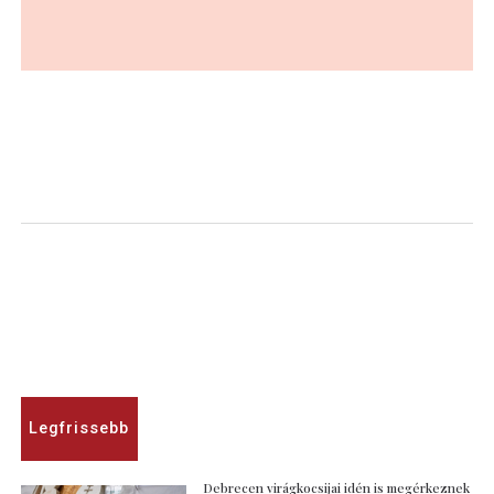
Legfrissebb
Debrecen virágkocsijai idén is megérkeznek