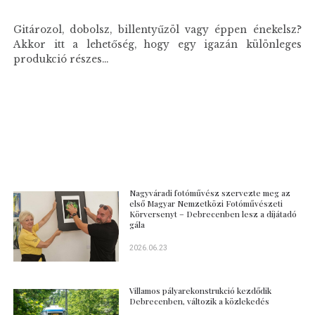
Gitározol, dobolsz, billentyűzöl vagy éppen énekelsz?
Akkor itt a lehetőség, hogy egy igazán különleges
produkció részes...
Nagyváradi fotóművész szervezte meg az
első Magyar Nemzetközi Fotóművészeti
Körversenyt – Debrecenben lesz a díjátadó
gála
2026.06.23
Villamos pályarekonstrukció kezdődik
Debrecenben, változik a közlekedés