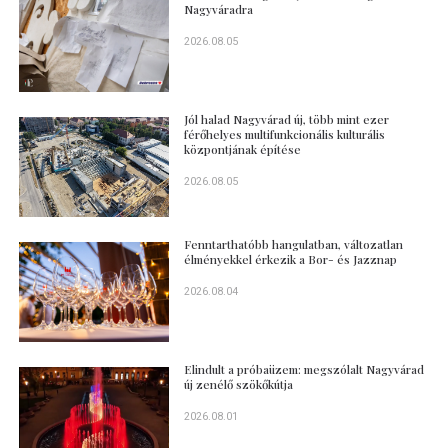
Nagyváradra
2026.08.05
Jól halad Nagyvárad új, több mint ezer
férőhelyes multifunkcionális kulturális
központjának építése
2026.08.05
Fenntarthatóbb hangulatban, változatlan
élményekkel érkezik a Bor- és Jazznap
2026.08.04
Elindult a próbaüzem: megszólalt Nagyvárad
új zenélő szökőkútja
2026.08.01