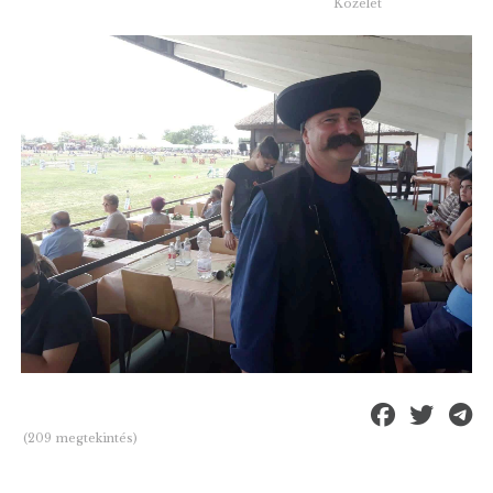
Közélet
(209 megtekintés)