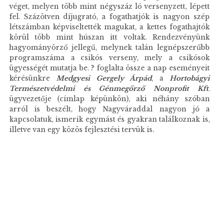
véget, melyen több mint négyszáz ló versenyzett, lépett
fel. Százötven díjugrató, a fogathatjók is nagyon szép
létszámban képviseltették magukat, a kettes fogathajtók
körül több mint húszan itt voltak. Rendezvényünk
hagyományörző jellegű, melynek talán legnépszerűbb
programszáma a csikós verseny, mely a csikósok
ügyességét mutatja be. ? foglalta össze a nap eseményeit
kérésünkre
Medgyesi Gergely Árpád
, a
Hortobágyi
Természetvédelmi és Génmegőrző Nonprofit Kft
.
ügyvezetője (címlap képünkön), aki néhány szóban
arról is beszélt, hogy Nagyváraddal nagyon jó a
kapcsolatuk, ismerik egymást és gyakran találkoznak is,
illetve van egy közös fejlesztési tervük is.