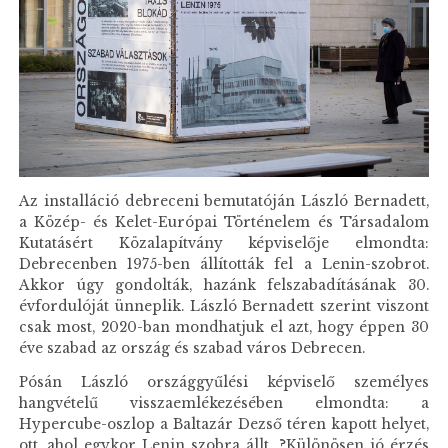
Az installáció debreceni bemutatóján László Bernadett,
a Közép- és Kelet-Európai Történelem és Társadalom
Kutatásért Közalapítvány képviselője elmondta:
Debrecenben 1975-ben állították fel a Lenin-szobrot.
Akkor úgy gondolták, hazánk felszabadításának 30.
évfordulóját ünneplik. László Bernadett szerint viszont
csak most, 2020-ban mondhatjuk el azt, hogy éppen 30
éve szabad az ország és szabad város Debrecen.
Pósán László országgyűlési képviselő személyes
hangvételű visszaemlékezésében elmondta: a
Hypercube-oszlop a Baltazár Dezső téren kapott helyet,
ott, ahol egykor Lenin szobra állt. ?Különösen jó érzés