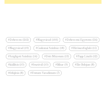
#Debrecen (212)
#Nagyvárad (166)
#Debreceni Egyetem (24)
#Nagyvárad (19)
#Csokonai Színház (18)
#Hírösszefoglaló (15)
#Szigligeti Színház (14)
#Déri Múzeum (13)
#Papp László (12)
#kiállítás (10)
#fesztivál (10)
#Bihar (9)
#Ilie Bolojan (8)
#felújítás (8)
#Festum Varadinum (7)
Kapcsolódó hírek a kategóriában