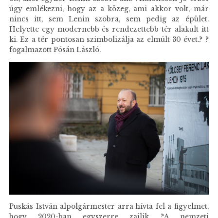
úgy emlékezni, hogy az a közeg, ami akkor volt, már
nincs itt, sem Lenin szobra, sem pedig az épület.
Helyette egy modernebb és rendezettebb tér alakult itt
ki. Ez a tér pontosan szimbolizálja az elmúlt 30 évet.? ?
fogalmazott Pósán László.
Puskás István alpolgármester arra hívta fel a figyelmet,
hogy 2020-ban egyszerre zajlik ?A nemzeti