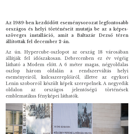
Az 1989-ben kezdődött eseménysorozat legfontosabb
országos és helyi történéseit mutatja be az a képes-
szöveges installáció, amit a Baltazár Dezső téren
állítottak fel december 2-án.
Az ún. Hypercube-oszlopot az ország 18 városában
állítják fel időszakosan. Debrecenben ez év végéig
látható a Modem előtt. A 6 méter magas, négyoldalas
oszlop három oldalán a rendszerváltás helyi
eseményeiről, kulcsszereplőiről, illetve az egykori
Lenin szoborról készült képek szerepelnek. A negyedik
oldalon az országos jelentőségű történések
emblematikus fényképei láthatók.