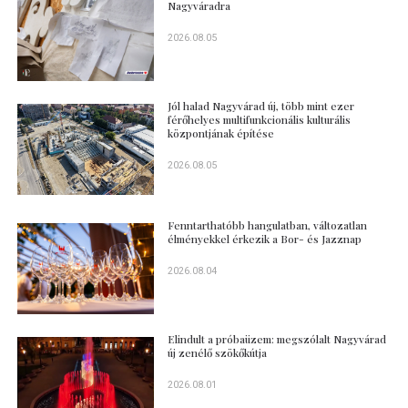
Nagyváradra
2026.08.05
Jól halad Nagyvárad új, több mint ezer
férőhelyes multifunkcionális kulturális
központjának építése
2026.08.05
Fenntarthatóbb hangulatban, változatlan
élményekkel érkezik a Bor- és Jazznap
2026.08.04
Elindult a próbaüzem: megszólalt Nagyvárad
új zenélő szökőkútja
2026.08.01