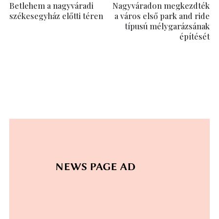
Betlehem a nagyváradi
Nagyváradon megkezdték
székesegyház előtti téren
a város első park and ride
típusú mélygarázsának
építését