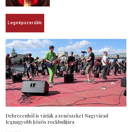
Legnépszerűbb
Debrecenből is várják a zenészeket Nagyvárad
legnagyobb közös rockbulijára