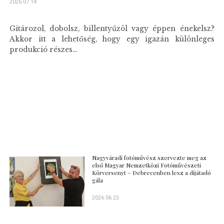
2026.07.14
Gitározol, dobolsz, billentyűzöl vagy éppen énekelsz?
Akkor itt a lehetőség, hogy egy igazán különleges
produkció részes...
Nagyváradi fotóművész szervezte meg az
első Magyar Nemzetközi Fotóművészeti
Körversenyt – Debrecenben lesz a díjátadó
gála
2026.06.23