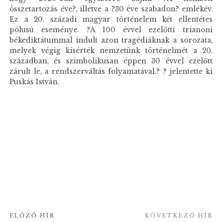
összetartozás éve?, illetve a ?30 éve szabadon? emlékév.
Ez a 20. századi magyar történelem két ellentétes
pólusú eseménye. ?A 100 évvel ezelőtti trianoni
békediktátummal indult azon tragédiáknak a sorozata,
melyek végig kísérték nemzetünk történelmét a 20.
században, és szimbolikusan éppen 30 évvel ezelőtt
zárult le, a rendszerváltás folyamatával.? ? jelentette ki
Puskás István.
ELŐZŐ HÍR
KÖVETKEZŐ HÍR