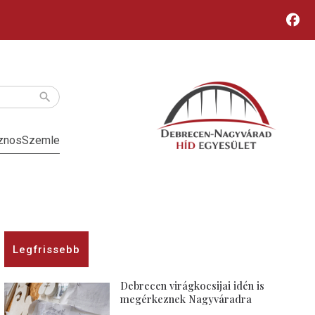
znos
Szemle
Legfrissebb
Debrecen virágkocsijai idén is
megérkeznek Nagyváradra