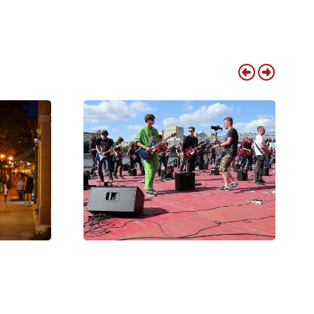
brecen
Debrecenből is várják a zenészeket
Nagyvárad legnagyobb közös
 várják a
rockbulijára