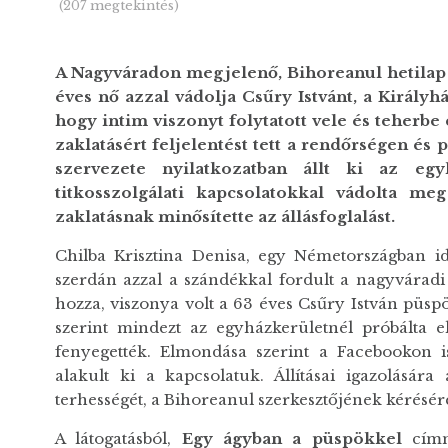
(207 megtekintés)
A Nagyváradon megjelenő, Bihoreanul hetilap
éves nő azzal vádolja Csűry Istvánt, a Királ
hogy intim viszonyt folytatott vele és teherbe 
zaklatásért feljelentést tett a rendőrségen és
szervezete nyilatkozatban állt ki az egy
titkosszolgálati kapcsolatokkal vádolta me
zaklatásnak minősítette az állásfoglalást.
Chilba Krisztina Denisa, egy Németországban i
szerdán azzal a szándékkal fordult a nagyváradi
hozza, viszonya volt a 63 éves Csűry István püspökk
szerint mindezt az egyházkerületnél próbálta e
fenyegették. Elmondása szerint a Facebookon i
alakult ki a kapcsolatuk. Állításai igazolására 
terhességét, a Bihoreanul szerkesztőjének kérésére
A látogatásból,
Egy ágyban a püspökkel
címme