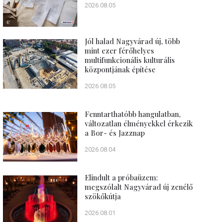
2026.08.05
Jól halad Nagyvárad új, több
mint ezer férőhelyes
multifunkcionális kulturális
központjának építése
2026.08.05
Fenntarthatóbb hangulatban,
változatlan élményekkel érkezik
a Bor- és Jazznap
2026.08.04
Elindult a próbaüzem:
megszólalt Nagyvárad új zenélő
szökőkútja
2026.08.01