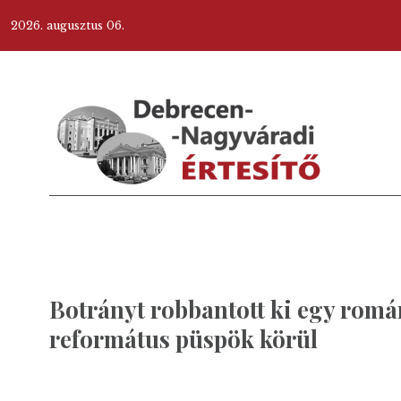
2026. augusztus 06.
Botrányt robbantott ki egy romá
református püspök körül