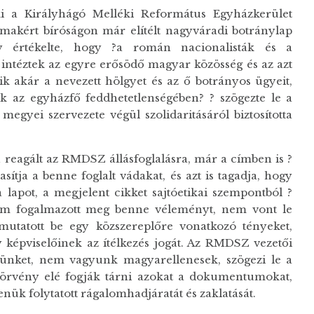
i a Királyhágó Melléki Református Egyházkerület
lmakért bíróságon már elítélt nagyváradi botránylap
gy értékelte, hogy ?a román nacionalisták és a
t intéztek az egyre erősödő magyar közösség és az azt
k akár a nevezett hölgyet és az ő botrányos ügyeit,
k az egyházfő feddhetetlenségében? ? szögezte le a
yei szervezete végül szolidaritásáról biztosította
n reagált az RMDSZ állásfoglalásra, már a címben is ?
sítja a benne foglalt vádakat, és azt is tagadja, hogy
 lapot, a megjelent cikket sajtóetikai szempontból ?
 nem fogalmazott meg benne véleményt, nem vont le
mutatott be egy közszereplőre vonatkozó tényeket,
épviselőinek az ítélkezés jogát. Az RMDSZ vezetői
ünket, nem vagyunk magyarellenesek, szögezi le a
 törvény elé fogják tárni azokat a dokumentumokat,
ük folytatott rágalomhadjáratát és zaklatását.