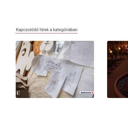
Kapcsolódó hírek a kategóriában
Debrecen virágkocsijai idén is
Elindult a
megérkeznek Nagyváradra
Nagyvárad 