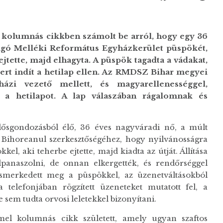
 kolumnás cikkben számolt be arról, hogy egy 36
yhágó Melléki Református Egyházkerület püspökét,
ejtette, majd elhagyta. A püspök tagadta a vádakat,
 pert indít a hetilap ellen. Az RMDSZ Bihar megyei
házi vezető mellett, és magyarellenességgel,
g a hetilapot. A lap válaszában rágalomnak és
dősgondozásból élő, 36 éves nagyváradi nő, a múlt
 Bihoreanul szerkesztőségéhez, hogy nyilvánosságra
el, aki teherbe ejtette, majd kiadta az útját. Állítása
lpanaszolni, de onnan elkergették, és rendőrséggel
smerkedett meg a püspökkel, az üzenetváltásokból
a telefonjában rögzített üzeneteket mutatott fel, a
 sem tudta orvosi leletekkel bizonyítani.
l kolumnás cikk született, amely ugyan szaftos