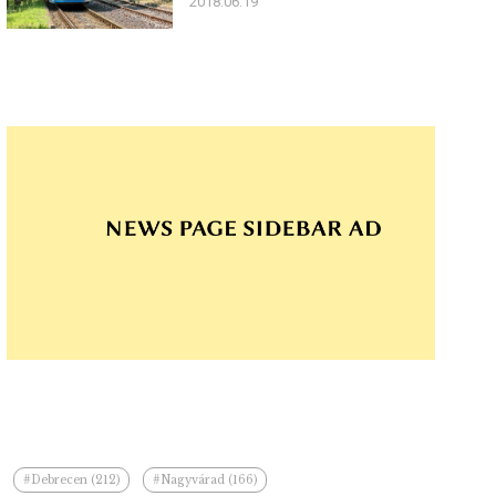
2018.06.19
#Debrecen (212)
#Nagyvárad (166)