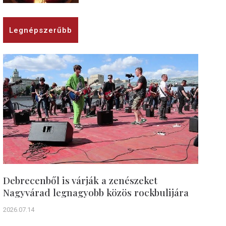
Legnépszerűbb
Debrecenből is várják a zenészeket
Nagyvárad legnagyobb közös rockbulijára
2026.07.14