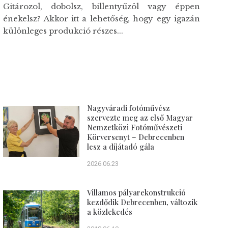
Gitározol, dobolsz, billentyűzöl vagy éppen
énekelsz? Akkor itt a lehetőség, hogy egy igazán
különleges produkció részes...
Nagyváradi fotóművész
szervezte meg az első Magyar
Nemzetközi Fotóművészeti
Körversenyt – Debrecenben
lesz a díjátadó gála
2026.06.23
Villamos pályarekonstrukció
kezdődik Debrecenben, változik
a közlekedés