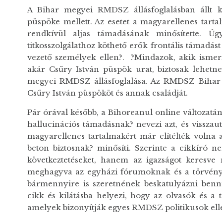
A Bihar megyei RMDSZ állásfoglalásban állt k
püspöke mellett. Az esetet a magyarellenes tarta
rendkívül aljas támadásának minősítette. Ú
titkosszolgálathoz köthető erők frontális támadás
vezető személyek ellen?.
?Mindazok, akik ismeri
akár Csűry István püspök urat, biztosak lehetne
megyei RMDSZ állásfoglalása. Az RMDSZ Bihar meg
Csűry István püspököt és annak családját.
Pár órával később, a Bihoreanul online változatá
hallucinációs támadásnak? nevezi azt, és visszauta
magyarellenes tartalmakért már elítélték volna a
beton biztosnak? minősíti. Szerinte a cikkíró
következtetéseket, hanem az igazságot keresve 
meghagyva az egyházi fórumoknak és a törvény k
bármennyire is szeretnének beskatulyázni benn
cikk és kilátásba helyezi, hogy az olvasók és a
amelyek bizonyítják egyes RMDSZ politikusok ellen