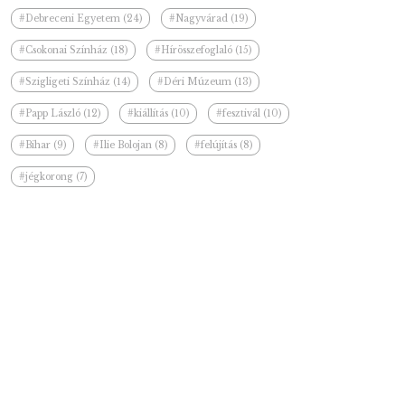
#Debreceni Egyetem (24)
#Nagyvárad (19)
#Csokonai Színház (18)
#Hírösszefoglaló (15)
#Szigligeti Színház (14)
#Déri Múzeum (13)
#Papp László (12)
#kiállítás (10)
#fesztivál (10)
#Bihar (9)
#Ilie Bolojan (8)
#felújítás (8)
#jégkorong (7)