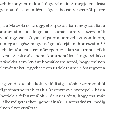
eli bizonyítottnak a hölgy vádjait. A megjelent írást
yar sajtó is szemlézte, így a botrány percről-perce
a, a Maszol.ro, az üggyel kapcsolatban megszólaltatta
mentálni a dolgokat, csupán annyit szeretnék
y, ahogy van. Olyan rágalom, amivel azt gondolom,
 meg az egész magyarságot akarják dehonesztálni? ?
feljelentést tett a rendőrségen és a lap valamint a cikk
nyezett. A püspök nem kommentálta, hogy vádakat
gatásokba sem kívánt bocsátkozni arról, hogy milyen
leményeket, egyebet nem tudok tenni? ? összegzett a
 igazoló csetablakok valódisága több szempontból
lgetőpartnernek csak a keresztneve szerepel ? bár a
hetőek a felhasználók ?, de az is tény, hogy ma már
 álbeszélgetéseket generálnak. Harmadrészt pedig
ilyen üzenetváltást.