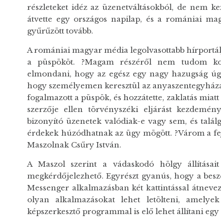
részleteket idéz az üzenetváltásokból, de nem kez
átvette egy országos napilap, és a romániai mag
gyűrűzött tovább.
A romániai magyar média legolvasottabb hírportálj
a püspököt. ?Magam részéről nem tudom kom
elmondani, hogy az egész egy nagy hazugság úg
hogy személyemen keresztül az anyaszentegyházat
fogalmazott a püspök, és hozzátette, zaklatás miatt 
szerzője ellen törvényszéki eljárást kezdemé
bizonyító üzenetek valódiak-e vagy sem, és talál
érdekek húzódhatnak az ügy mögött. ?Várom a fej
Maszolnak Csűry István.
A Maszol szerint a vádaskodó hölgy állításait
megkérdőjelezhető. Egyrészt gyanús, hogy a beszé
Messenger alkalmazásban két kattintással átnevez
olyan alkalmazásokat lehet letölteni, amelyek
képszerkesztő programmal is elő lehet állítani egy 