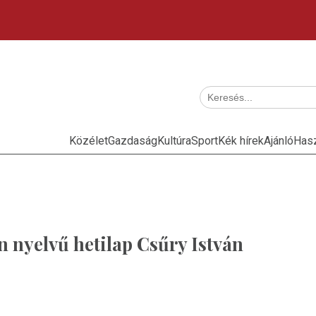
Közélet
Gazdaság
Kultúra
Sport
Kék hírek
Ajánló
Has
n nyelvű hetilap Csűry István