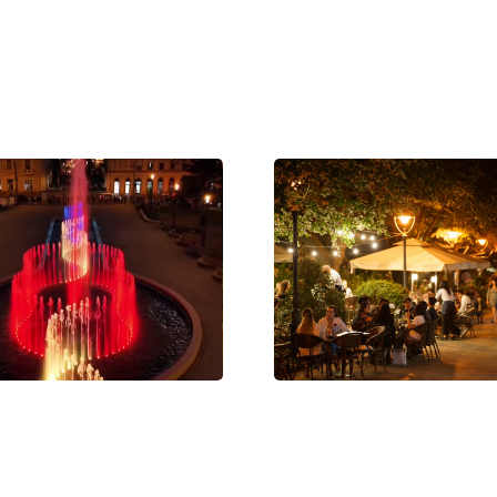
 próbaüzem: megszólalt
Nyári sétálóutcává alakul De
új zenélő szökőkútja
belvárosának egy része –
programokkal és teraszokkal