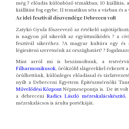
még 7 előadás különböző témákban; 10 kiállítás,
kiállítást fog egybe; 11 tematikus séta a várban és 
Az idei fesztivál díszvendége
Debrecen volt
Zatykó Gyula főszervező az értékelő sajtótájékoz
is nagyon jól sikerült az együttműködés ? a cív
fesztivál sikeréhez. ?A magyar kultúra egy és 
légiesíteni szeretnénk az országhatárt? ? fogalmaz
Mint arról mi is beszámoltunk, a testvérv
Filharmonikusok
, örökzöld slágerekkel érkezett 
örülhettünk, különleges előadással és tárlatvezet
nyílt a Debreceni Egyetem Építészmérnöki Tansz
Művelődési Központ
Népmesepontja is. De itt volt
a debreceni
Radics László mézeskalácskészítő,
mézeskalácsos is árulta portékáját
.