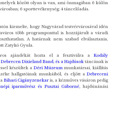
 amelyek között olyan is van, ami önmagában 6 külön
a városban; 6 sporttevékenység; 4 táncelőadás.
tatón kiemelte, hogy Nagyvárad testvérvárosával idén
isváros több programponttal is hozzájárult a váradi
oszthatatlan. A határnak nem szabad elválasztania,
ott Zatykó Gyula.
áros ajándékát hozta el a fesztiválra a
Kodály
a
Debrecen Dixieland Band, és a Hajdúsok
táncának is
éssel készültek a
Déri Múzeum
munkatársai, kiállítás
éke hallgatóinak munkáiból, és eljött a
Debreceni
 a
Bihari Cigányzenekar
is, a kézműves vásáron pedig
 népi iparművész és Pusztai Gáborné,
hajdúnánási