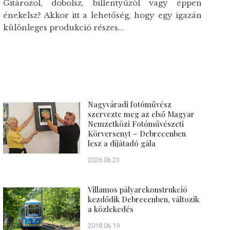
Gitározol, dobolsz, billentyűzöl vagy éppen
énekelsz? Akkor itt a lehetőség, hogy egy igazán
különleges produkció részes...
Nagyváradi fotóművész
szervezte meg az első Magyar
Nemzetközi Fotóművészeti
Körversenyt – Debrecenben
lesz a díjátadó gála
2026.06.23
Villamos pályarekonstrukció
kezdődik Debrecenben, változik
a közlekedés
2018.06.19