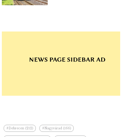
#Debrecen (212)
#Nagyvárad (166)