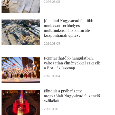
2026.08.05
Jól halad Nagyvárad új, több
mint ezer férőhelyes
multifunkcionális kulturális
központjának építése
2026.08.05
Fenntarthatóbb hangulatban,
változatlan élményekkel érkezik
a Bor- és Jazznap
2026.08.04
Elindult a próbaüzem:
megszólalt Nagyvárad új zenélő
szökőkútja
2026.08.01