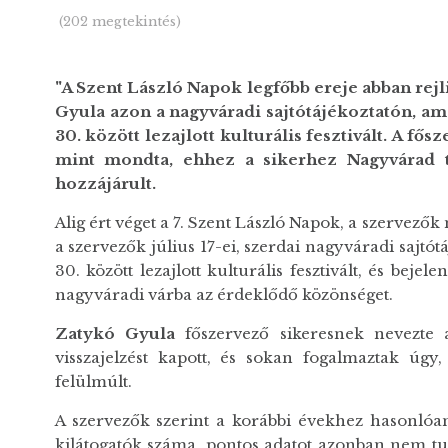
(202 megtekintés)
"A Szent László Napok legfőbb ereje abban rejl
Gyula azon a nagyváradi sajtótájékoztatón, am
30. között lezajlott kulturális fesztivált. A fő
mint mondta, ehhez a sikerhez Nagyvárad t
hozzájárult.
Alig ért véget a 7. Szent László Napok, a szervező
a szervezők július 17-ei, szerdai nagyváradi sajtó
30. között lezajlott kulturális fesztivált, és bej
nagyváradi várba az érdeklődő közönséget.
Zatykó Gyula
főszervező sikeresnek nevezte 
visszajelzést kapott, és sokan fogalmaztak úg
felülmúlt.
A szervezők szerint a korábbi évekhez hasonlóan
kilátogatók száma, pontos adatot azonban nem tu