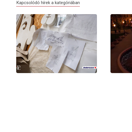
Kapcsolódó hírek a kategóriában
Debrecen virágkocsijai idén is
Elindult a
megérkeznek Nagyváradra
Nagyvárad 
Aug 05, 2026
Aug 01, 202