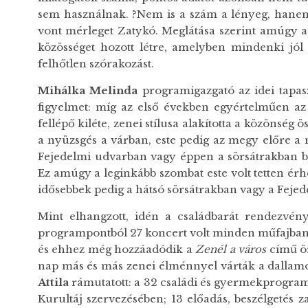
sem használnak. ?Nem is a szám a lényeg, hanem
vont mérleget Zatykó. Meglátása szerint amúgy a 
közösséget hozott létre, amelyben mindenki jól é
felhőtlen szórakozást.
Mihálka Melinda
programigazgató az idei tapaszt
figyelmet: míg az első években egyértelműen az 
fellépő kiléte, zenei stílusa alakította a közönség
a nyüzsgés a várban, este pedig az megy előre a 
Fejedelmi udvarban vagy éppen a sörsátrakban be
Ez amúgy a leginkább szombat este volt tetten érhe
idősebbek pedig a hátsó sörsátrakban vagy a Fejede
Mint elhangzott, idén a családbarát rendezvény
programpontból 27 koncert volt minden műfajban 
és ehhez még hozzáadódik a
Zenél a város
című ö
nap más és más zenei élménnyel várták a dallamo
Attila
rámutatott: a 32 családi és gyermekprogram
Kurultáj szervezésében; 13 előadás, beszélgetés zaj