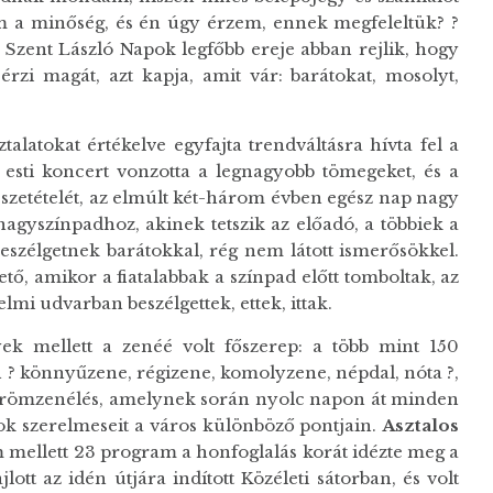
 a minőség, és én úgy érzem, ennek megfeleltük? ?
Szent László Napok legfőbb ereje abban rejlik, hogy
rzi magát, azt kapja, amit vár: barátokat, mosolyt,
alatokat értékelve egyfajta trendváltásra hívta fel a
esti koncert vonzotta a legnagyobb tömegeket, és a
 összetételét, az elmúlt két-három évben egész nap nagy
nagyszínpadhoz, akinek tetszik az előadó, a többiek a
szélgetnek barátokkal, rég nem látott ismerősökkel.
tő, amikor a fiatalabbak a színpad előtt tomboltak, az
lmi udvarban beszélgettek, ettek, ittak.
ek mellett a zenéé volt főszerep: a több mint 150
? könnyűzene, régizene, komolyzene, népdal, nóta ?,
römzenélés, amelynek során nyolc napon át minden
k szerelmeseit a város különböző pontjain.
Asztalos
 mellett 23 program a honfoglalás korát idézte meg a
lott az idén útjára indított Közéleti sátorban, és volt