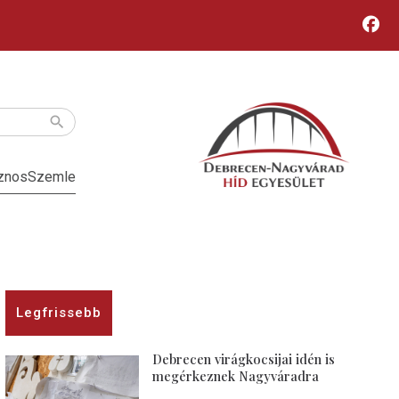
znos
Szemle
Legfrissebb
Debrecen virágkocsijai idén is
megérkeznek Nagyváradra