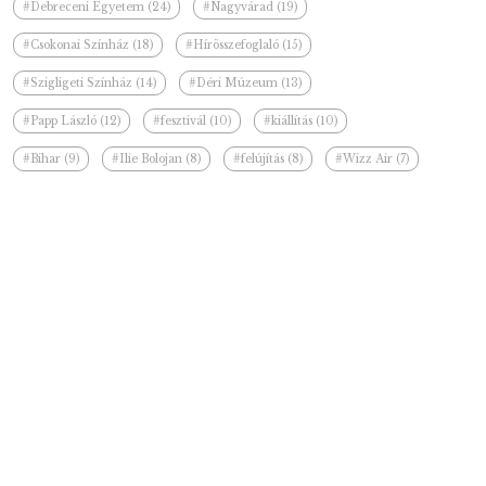
#Debreceni Egyetem (24)
#Nagyvárad (19)
#Csokonai Színház (18)
#Hírösszefoglaló (15)
#Szigligeti Színház (14)
#Déri Múzeum (13)
#Papp László (12)
#fesztivál (10)
#kiállítás (10)
#Bihar (9)
#Ilie Bolojan (8)
#felújítás (8)
#Wizz Air (7)