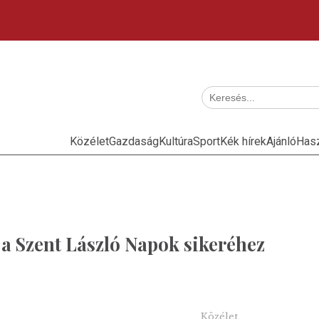
Közélet
Gazdaság
Kultúra
Sport
Kék hírek
Ajánló
Has
 a Szent László Napok sikeréhez
Közélet