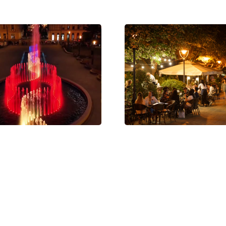
 próbaüzem: megszólalt
Nyári sétálóutcává alakul De
új zenélő szökőkútja
belvárosának egy része –
programokkal és teraszokkal
6
látogatókat
Jul 15, 2026