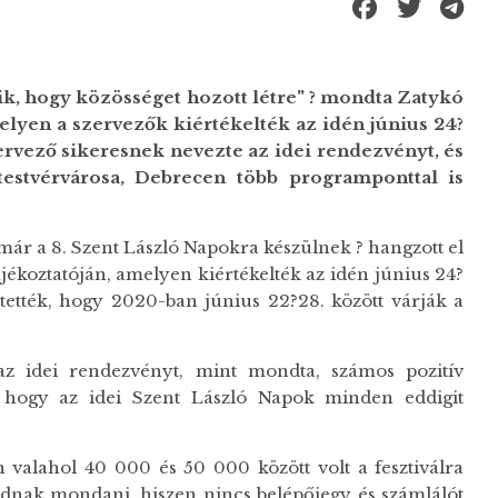
ik, hogy közösséget hozott létre" ? mondta Zatykó
elyen a szervezők kiértékelték az idén június 24?
szervező sikeresnek nevezte az idei rendezvényt, és
estvérvárosa, Debrecen több programponttal is
k már a 8. Szent László Napokra készülnek ? hangzott el
tájékoztatóján, amelyen kiértékelték az idén június 24?
elentették, hogy 2020-ban június 22?28. között várják a
az idei rendezvényt, mint mondta, számos pozitív
y, hogy az idei Szent László Napok minden eddigit
 valahol 40 000 és 50 000 között volt a fesztiválra
dnak mondani, hiszen nincs belépőjegy és számlálót