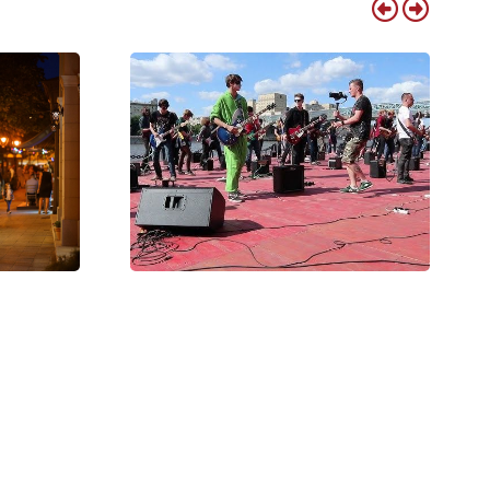
brecen
Debrecenből is várják a zenészeket
Nagyvárad legnagyobb közös
 várják a
rockbulijára
Jul 14, 2026