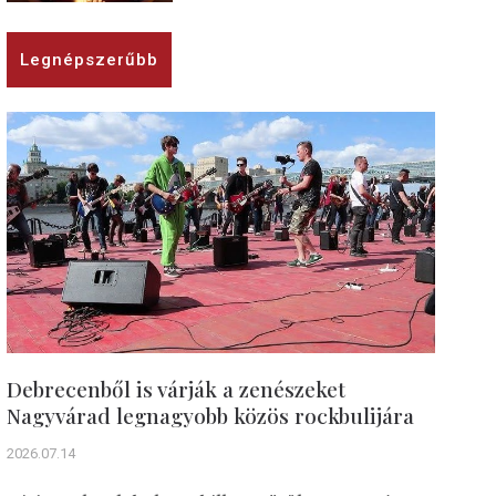
Legnépszerűbb
Debrecenből is várják a zenészeket
Nagyvárad legnagyobb közös rockbulijára
2026.07.14