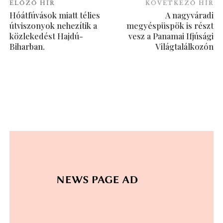
ELŐZŐ HÍR
KÖVETKEZŐ HÍR
Hóátfúvások miatt télies
A nagyváradi
útviszonyok nehezítik a
megyéspüspök is részt
közlekedést Hajdú-
vesz a Panamai Ifjúsági
Biharban.
Világtalálkozón