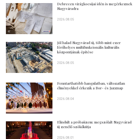
Debrecen virágkocsijai idén is megérkeznek
Nagyváradra
2026.08.05
Jól halad Nagyvárad új, több mint ezer
férőhelyes multifunkcionális kulturális
központjának építése
2026.08.05
Fenntarthatóbb hangulatban, változatlan
élményekkel érkezik a Bor- és Jazznap
2026.08.04
Elindult a próbaüzem: megszólalt Nagyvárad
új zenélő szökőkútja
2026.08.01