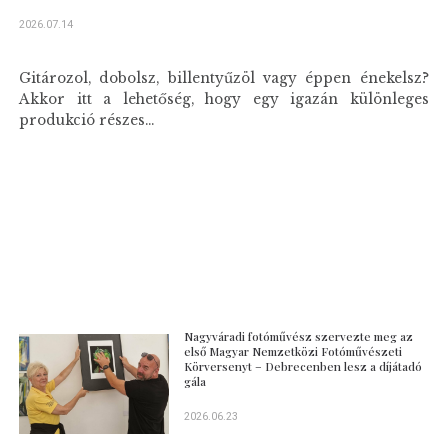
2026.07.14
Gitározol, dobolsz, billentyűzöl vagy éppen énekelsz?
Akkor itt a lehetőség, hogy egy igazán különleges
produkció részes...
Nagyváradi fotóművész szervezte meg az
első Magyar Nemzetközi Fotóművészeti
Körversenyt – Debrecenben lesz a díjátadó
gála
2026.06.23