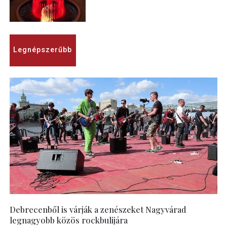
Legnépszerűbb
Debrecenből is várják a zenészeket Nagyvárad
legnagyobb közös rockbulijára