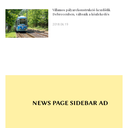
Villamos pályarekonstrukció kezdődik
Debrecenben, változik a közlekedés
2018.06.19