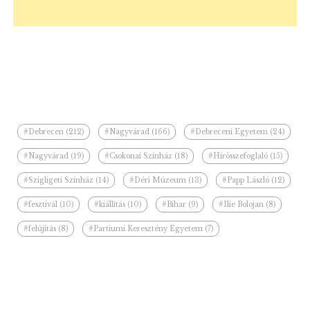
#Debrecen (212)
#Nagyvárad (166)
#Debreceni Egyetem (24)
#Nagyvárad (19)
#Csokonai Színház (18)
#Hírösszefoglaló (15)
#Szigligeti Színház (14)
#Déri Múzeum (13)
#Papp László (12)
#fesztivál (10)
#kiállítás (10)
#Bihar (9)
#Ilie Bolojan (8)
#felújítás (8)
#Partiumi Keresztény Egyetem (7)
Kapcsolódó hírek a kategóriában