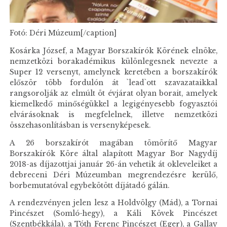
Fotó: Déri Múzeum[/caption]
Kosárka József, a Magyar Borszakírók Körének elnöke,
nemzetközi borakadémikus különlegesnek nevezte a
Super 12 versenyt, amelynek keretében a borszakírók
először több fordulón át `lead`ott szavazataikkal
rangsorolják az elmúlt öt évjárat olyan borait, amelyek
kiemelkedő minőségükkel a legigényesebb fogyasztói
elvárásoknak is megfelelnek, illetve nemzetközi
összehasonlításban is versenyképesek.
A 26 borszakírót magában tömörítő Magyar
Borszakírók Köre által alapított Magyar Bor Nagydíj
2018-as díjazottjai január 26-án vehetik át okleveleiket a
debreceni Déri Múzeumban megrendezésre kerülő,
borbemutatóval egybekötött díjátadó gálán.
A rendezvényen jelen lesz a Holdvölgy (Mád), a Tornai
Pincészet (Somló-hegy), a Káli Kövek Pincészet
(Szentbékkála), a Tóth Ferenc Pincészet (Eger), a Gallay