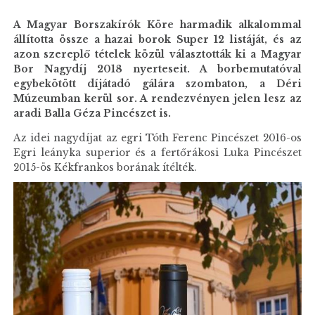
A Magyar Borszakírók Köre harmadik alkalommal
állította össze a hazai borok Super 12 listáját, és az
azon szereplő tételek közül választották ki a Magyar
Bor Nagydíj 2018 nyerteseit. A borbemutatóval
egybekötött díjátadó gálára szombaton, a Déri
Múzeumban kerül sor. A rendezvényen jelen lesz az
aradi Balla Géza Pincészet is.
Az idei nagydíjat az egri Tóth Ferenc Pincészet 2016-os
Egri leányka superior és a fertőrákosi Luka Pincészet
2015-ös Kékfrankos borának ítélték.