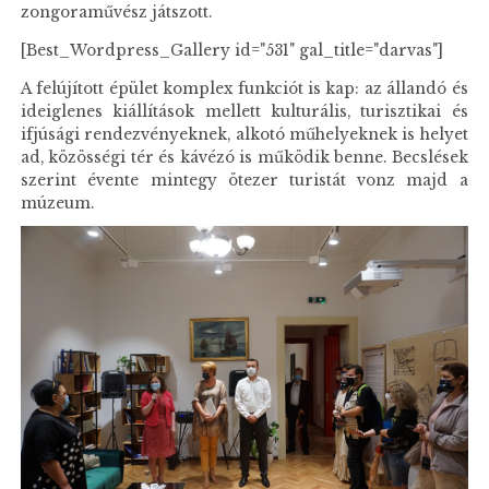
zongoraművész játszott.
[Best_Wordpress_Gallery id="531" gal_title="darvas"]
A felújított épület komplex funkciót is kap: az állandó és
ideiglenes kiállítások mellett kulturális, turisztikai és
ifjúsági rendezvényeknek, alkotó műhelyeknek is helyet
ad, közösségi tér és kávézó is működik benne. Becslések
szerint évente mintegy ötezer turistát vonz majd a
múzeum.