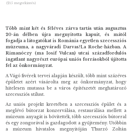
(215 megtekintés)
Több mint két és féléves zárva tartás után augusztus
20-án délben újra megnyitotta kapuit, és mától
fogadja a látogatókat is Románia egyetlen szecessziós
múzeuma, a nagyváradi Darvas?La Roche-házban. A
Rimanóczy (ma Iosif Vulcan) utcai századfordulós
ingatlant nagyrészt európai uniós forrásokból újította
fel az önkormányzat.
A Vágó fivérek tervei alapján készült, több mint százéves
épületet azért vásárolta meg az önkormányzat, hogy
hitelesen mutassa be a város építészetét meghatározó
szecessziós stílust.
Az uniós projekt keretében a szecessziós épület és a
meglévő bútorzat konzerválása, restaurálása mellett a
múzeum anyagát is bővítették, több szecessziós bútorral
és egy zongorával is gazdagodott a gyűjtemény. Utóbbin
a múzeum hivatalos megnyitóján Thurzó Zoltán