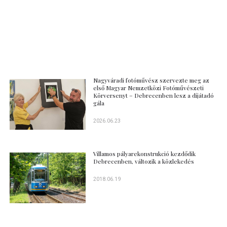
Nagyváradi fotóművész szervezte meg az
első Magyar Nemzetközi Fotóművészeti
Körversenyt – Debrecenben lesz a díjátadó
gála
2026.06.23
Villamos pályarekonstrukció kezdődik
Debrecenben, változik a közlekedés
2018.06.19