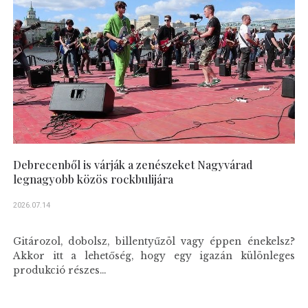
Debrecenből is várják a zenészeket Nagyvárad
legnagyobb közös rockbulijára
2026.07.14
Gitározol, dobolsz, billentyűzöl vagy éppen énekelsz?
Akkor itt a lehetőség, hogy egy igazán különleges
produkció részes...