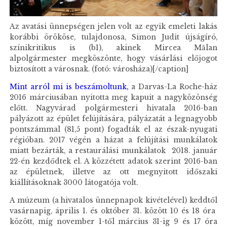
Az avatási ünnepségen jelen volt az egyik emeleti lakás
korábbi örököse, tulajdonosa, Simon Judit újságíró,
színikritikus is (b1), akinek Mircea Mălan
alpolgármester megköszönte, hogy vásárlási előjogot
biztosított a városnak. (fotó: városháza)[/caption]
Mint arról mi is beszámoltunk,
a Darvas-La Roche-ház
2016 márciusában nyitotta meg kapuit a nagyközönség
előtt. Nagyvárad polgármesteri hivatala 2016-ban
pályázott az épület felújítására, pályázatát a legnagyobb
pontszámmal (81,5 pont) fogadták el az észak-nyugati
régióban. 2017 végén a házat a felújítási munkálatok
miatt bezárták, a restaurálási munkálatok 2018. január
22-én kezdődtek el. A közzétett adatok szerint 2016-ban
az épületnek, illetve az ott megnyitott időszaki
kiállításoknak 3000 látogatója volt.
A múzeum (a hivatalos ünnepnapok kivételével) keddtől
vasárnapig, április 1. és október 31. között 10 és 18 óra
között, míg november 1-től március 31-ig 9 és 17 óra