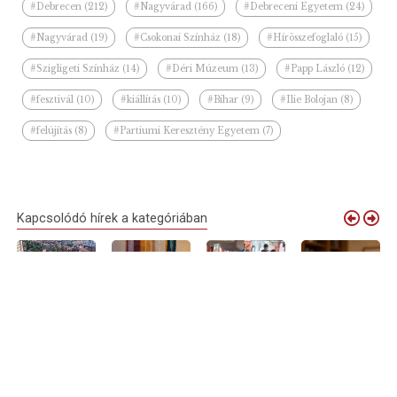
#Debrecen (212)
#Nagyvárad (166)
#Debreceni Egyetem (24)
#Nagyvárad (19)
#Csokonai Színház (18)
#Hírösszefoglaló (15)
#Szigligeti Színház (14)
#Déri Múzeum (13)
#Papp László (12)
#fesztivál (10)
#kiállítás (10)
#Bihar (9)
#Ilie Bolojan (8)
#felújítás (8)
#Partiumi Keresztény Egyetem (7)
Kapcsolódó hírek a kategóriában