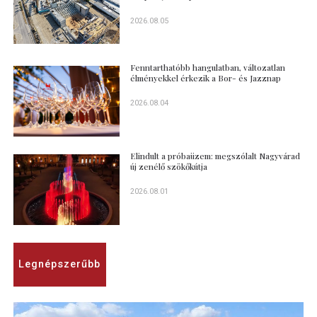
2026.08.05
Fenntarthatóbb hangulatban, változatlan
élményekkel érkezik a Bor- és Jazznap
2026.08.04
Elindult a próbaüzem: megszólalt Nagyvárad
új zenélő szökőkútja
2026.08.01
Legnépszerűbb